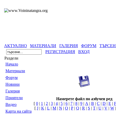
АКТУАЛНО
МАТЕРИАЛИ
ГАЛЕРИЯ
ФОРУМ
ТЪРСЕН
РЕГИСТРАЦИЯ
ВХОД
Раздели
Началo
Материали
Форум
Новини
Галерия
Приятели
Намерете файл по азбучен ред
[
0
|
1
|
2
|
3
|
4
|
5
|
6
|
7
|
8
|
9
|
A
|
B
|
C
|
D
|
E
|
Видео
[
J
|
K
|
L
|
M
|
N
|
O
|
P
|
Q
|
R
|
S
|
T
|
U
|
V
|
W
Карта на сайта