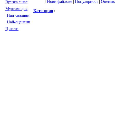
[
Нови файлове
|
Популярност
|
Оценяв
Връзка с нас
Мултимедия
Категория
:
Най-сваляни
Най-оценени
Цитати