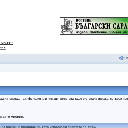
ТЪРСЕНЕ
ХОД
П
к да използваш тази функция или нямаш представа защо е станала грешка, потърси п
кувате мнения.
 да влезеш в профила си, като използваш полетата по-долу.