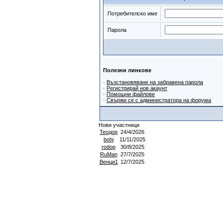
Потребителско име
Парола
Полезни линкове
·
Възстановяване на забравена парола
·
Регистрирай нов акаунт
·
Помощни файлове
·
Свържи се с администратора на форума
Нови участници
Теодор
24/4/2026
bohi
11/11/2025
rodop
30/8/2025
RuMan
27/7/2025
Венци1
12/7/2025