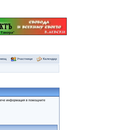
омощ
Участници
Календар
овече информация в помощните