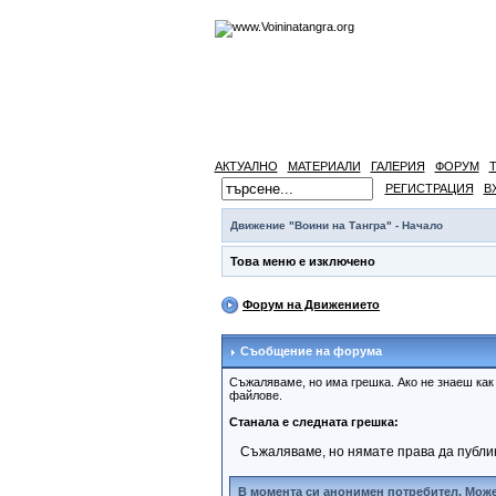
АКТУАЛНО
МАТЕРИАЛИ
ГАЛЕРИЯ
ФОРУМ
РЕГИСТРАЦИЯ
В
Движение "Воини на Тангра" - Начало
Това меню е изключено
Форум на Движението
Съобщение на форума
Съжаляваме, но има грешка. Ако не знаеш ка
файлове.
Станала е следната грешка:
Съжаляваме, но нямате права да публи
В момента си анонимен потребител. Може