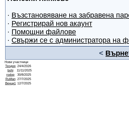
·
Възстановяване на забравена пар
·
Регистрирай нов акаунт
·
Помощни файлове
·
Свържи се с администратора на 
<
Върнет
Нови участници
Теодор
24/4/2026
bohi
11/11/2025
rodop
30/8/2025
RuMan
27/7/2025
Венци1
12/7/2025