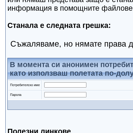
информация в помощните файлове
Станала е следната грешка:
Съжаляваме, но нямате права д
В момента си анонимен потребит
като използваш полетата по-долу
Потребителско име
Парола
Полезни линкове