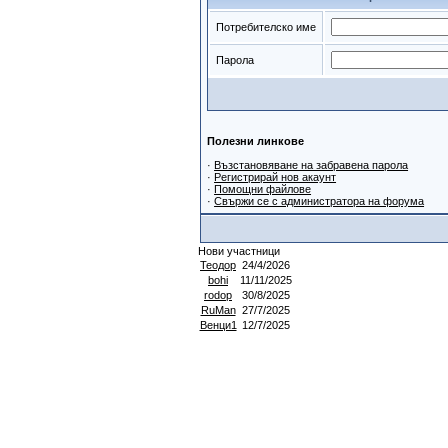
Потребителско име
Парола
Полезни линкове
·
Възстановяване на забравена парола
·
Регистрирай нов акаунт
·
Помощни файлове
·
Свържи се с администратора на форума
Нови участници
Теодор
24/4/2026
bohi
11/11/2025
rodop
30/8/2025
RuMan
27/7/2025
Венци1
12/7/2025