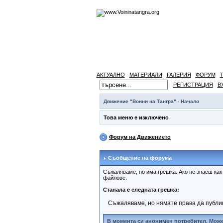
АКТУАЛНО
МАТЕРИАЛИ
ГАЛЕРИЯ
ФОРУМ
РЕГИСТРАЦИЯ
В
Движение "Воини на Тангра" - Начало
Това меню е изключено
Форум на Движението
Съобщение на форума
Съжаляваме, но има грешка. Ако не знаеш ка
файлове.
Станала е следната грешка:
Съжаляваме, но нямате права да публи
В момента си анонимен потребител. Може