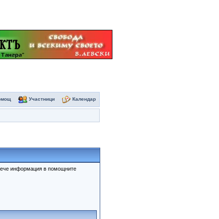
омощ
Участници
Календар
овече информация в помощните