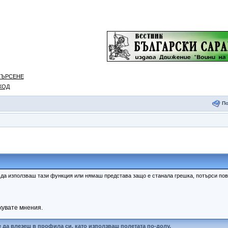
ТЪРСЕНЕ
ХОД
П
к да използваш тази функция или нямаш представа защо е станала грешка, потърси п
кувате мнения.
 да влезеш в профила си, като използваш полетата по-долу.