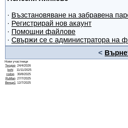
·
Възстановяване на забравена пар
·
Регистрирай нов акаунт
·
Помощни файлове
·
Свържи се с администратора на 
<
Върнет
Нови участници
Теодор
24/4/2026
bohi
11/11/2025
rodop
30/8/2025
RuMan
27/7/2025
Венци1
12/7/2025