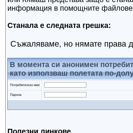
информация в помощните файлове
Станала е следната грешка:
Съжаляваме, но нямате права д
В момента си анонимен потребит
като използваш полетата по-долу
Потребителско име
Парола
Полезни линкове