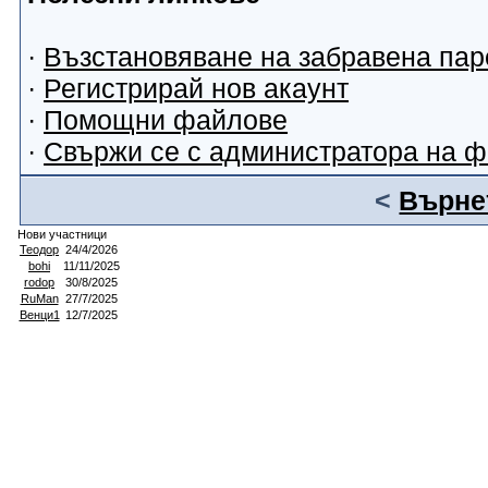
·
Възстановяване на забравена пар
·
Регистрирай нов акаунт
·
Помощни файлове
·
Свържи се с администратора на 
<
Върнет
Нови участници
Теодор
24/4/2026
bohi
11/11/2025
rodop
30/8/2025
RuMan
27/7/2025
Венци1
12/7/2025