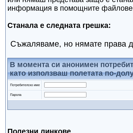
информация в помощните файлове
Станала е следната грешка:
Съжаляваме, но нямате права д
В момента си анонимен потребит
като използваш полетата по-долу
Потребителско име
Парола
Полезни линкове