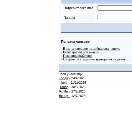
Потребителско име
Парола
Полезни линкове
·
Възстановяване на забравена парола
·
Регистрирай нов акаунт
·
Помощни файлове
·
Свържи се с администратора на форума
Нови участници
Теодор
24/4/2026
bohi
11/11/2025
rodop
30/8/2025
RuMan
27/7/2025
Венци1
12/7/2025