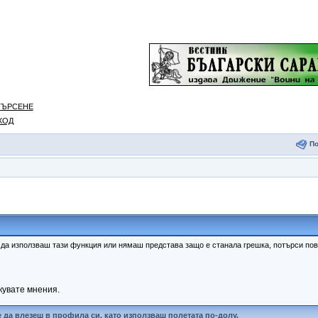
ТЪРСЕНЕ
ХОД
П
к да използваш тази функция или нямаш представа защо е станала грешка, потърси п
кувате мнения.
 да влезеш в профила си, като използваш полетата по-долу.