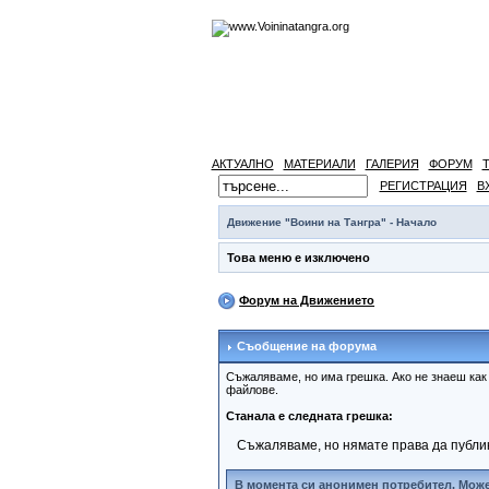
АКТУАЛНО
МАТЕРИАЛИ
ГАЛЕРИЯ
ФОРУМ
РЕГИСТРАЦИЯ
В
Движение "Воини на Тангра" - Начало
Това меню е изключено
Форум на Движението
Съобщение на форума
Съжаляваме, но има грешка. Ако не знаеш ка
файлове.
Станала е следната грешка:
Съжаляваме, но нямате права да публи
В момента си анонимен потребител. Може