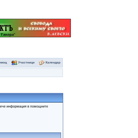
омощ
Участници
Календар
овече информация в помощните