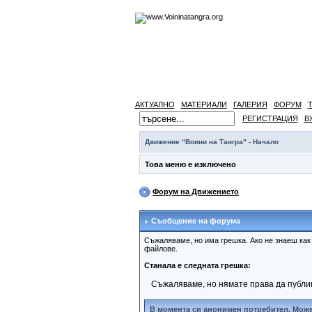
АКТУАЛНО
МАТЕРИАЛИ
ГАЛЕРИЯ
ФОРУМ
РЕГИСТРАЦИЯ
В
Движение "Воини на Тангра" - Начало
Това меню е изключено
Форум на Движението
Съобщение на форума
Съжаляваме, но има грешка. Ако не знаеш ка
файлове.
Станала е следната грешка:
Съжаляваме, но нямате права да публи
В момента си анонимен потребител. Може