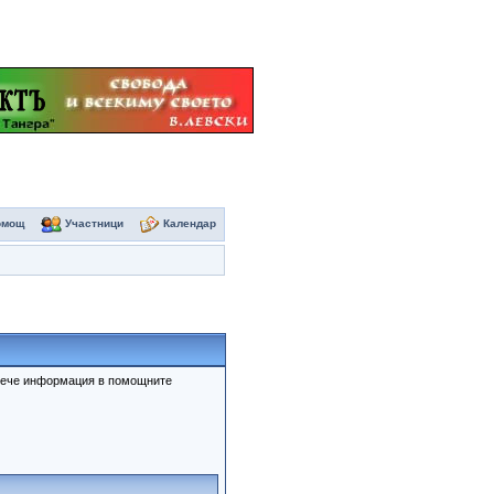
омощ
Участници
Календар
овече информация в помощните