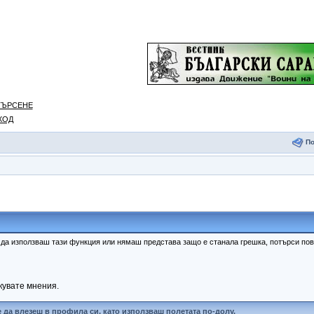
ТЪРСЕНЕ
ХОД
П
к да използваш тази функция или нямаш представа защо е станала грешка, потърси п
кувате мнения.
 да влезеш в профила си, като използваш полетата по-долу.