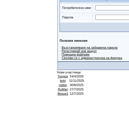
Потребителско име
Парола
Полезни линкове
·
Възстановяване на забравена парола
·
Регистрирай нов акаунт
·
Помощни файлове
·
Свържи се с администратора на форума
Нови участници
Теодор
24/4/2026
bohi
11/11/2025
rodop
30/8/2025
RuMan
27/7/2025
Венци1
12/7/2025