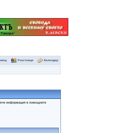
омощ
Участници
Календар
овече информация в помощните