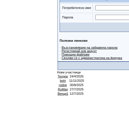
Потребителско име
Парола
Полезни линкове
·
Възстановяване на забравена парола
·
Регистрирай нов акаунт
·
Помощни файлове
·
Свържи се с администратора на форума
Нови участници
Теодор
24/4/2026
bohi
11/11/2025
rodop
30/8/2025
RuMan
27/7/2025
Венци1
12/7/2025