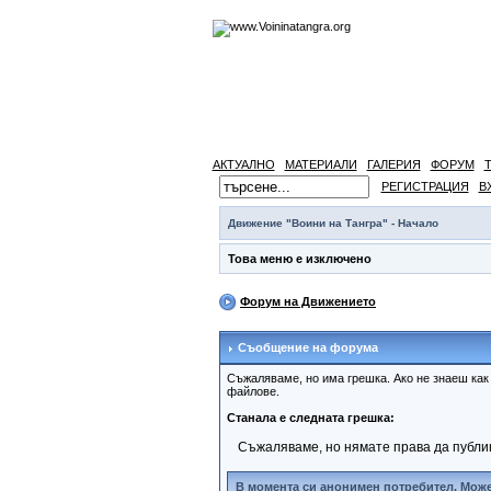
АКТУАЛНО
МАТЕРИАЛИ
ГАЛЕРИЯ
ФОРУМ
РЕГИСТРАЦИЯ
В
Движение "Воини на Тангра" - Начало
Това меню е изключено
Форум на Движението
Съобщение на форума
Съжаляваме, но има грешка. Ако не знаеш ка
файлове.
Станала е следната грешка:
Съжаляваме, но нямате права да публи
В момента си анонимен потребител. Може