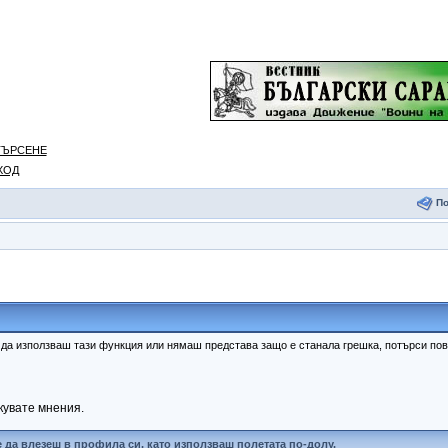
ТЪРСЕНЕ
ХОД
П
к да използваш тази функция или нямаш представа защо е станала грешка, потърси п
кувате мнения.
 да влезеш в профила си, като използваш полетата по-долу.