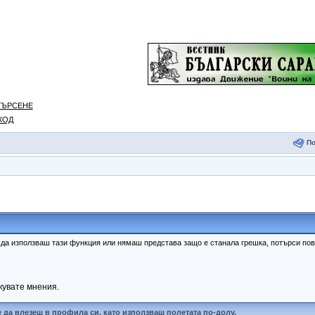
ТЪРСЕНЕ
ХОД
П
к да използваш тази функция или нямаш представа защо е станала грешка, потърси п
кувате мнения.
 да влезеш в профила си, като използваш полетата по-долу.