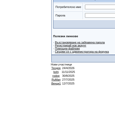
Потребителско име
Парола
Полезни линкове
·
Възстановяване на забравена парола
·
Регистрирай нов акаунт
·
Помощни файлове
·
Свържи се с администратора на форума
Нови участници
Теодор
24/4/2026
bohi
11/11/2025
rodop
30/8/2025
RuMan
27/7/2025
Венци1
12/7/2025