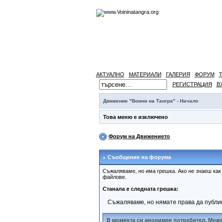
АКТУАЛНО
МАТЕРИАЛИ
ГАЛЕРИЯ
ФОРУМ
РЕГИСТРАЦИЯ
В
Движение "Воини на Тангра" - Начало
Това меню е изключено
Форум на Движението
Съобщение на форума
Съжаляваме, но има грешка. Ако не знаеш ка
файлове.
Станала е следната грешка:
Съжаляваме, но нямате права да публи
В момента си анонимен потребител. Може