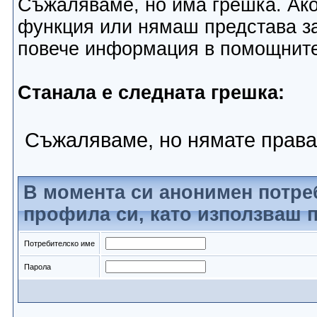
Съжаляваме, но има грешка. Ако
функция или нямаш представа за
повече информация в помощнит
Станала е следната грешка:
Съжаляваме, но нямате права
В момента си анонимен потре
профила си, като използваш п
Потребителско име
Парола