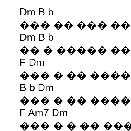
Dm B b
��� �� ��� �
Dm B b
�� � ����� ��
F Dm
��� � �� ���
B b Dm
��� � �� ���
F Am7 Dm
��� � � �� ��