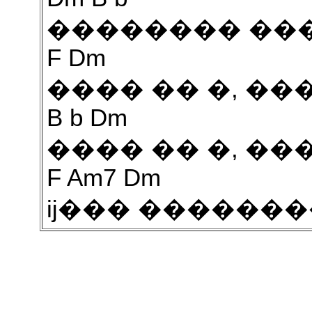
�������� ��
F Dm
���� �� �, ��
B b Dm
���� �� �, ��
F Am7 Dm
ĳ��� �������