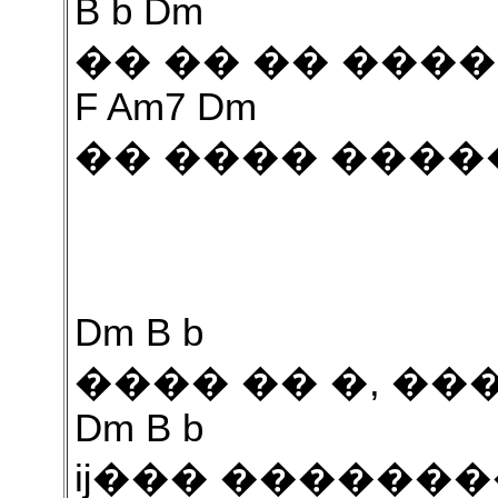
B b Dm
�� �� �� ���
F Am7 Dm
�� ���� ����
Dm B b
���� �� �, ��
Dm B b
ĳ��� �������