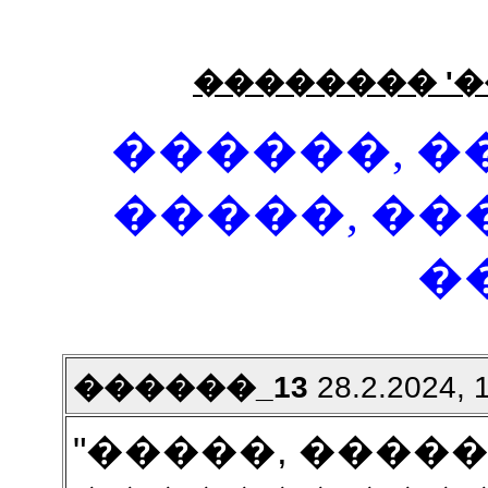
�������� '�
������, �
�����, ��
�
������_13
28.2.2024, 
"�����, �����