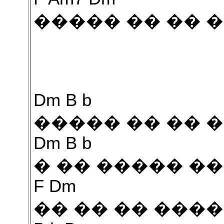
����� �� �� 
Dm B b
����� �� �� 
Dm B b
� �� ����� ��
F Dm
�� �� �� ���