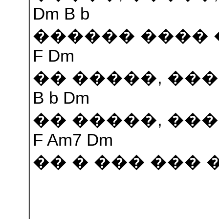
Dm B b
������ ���� 
F Dm
�� �����, ��
B b Dm
�� �����, ��
F Am7 Dm
�� � ��� ��� 