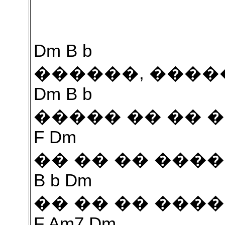
Dm B b
������, ����
Dm B b
����� �� �� 
F Dm
�� �� �� ���
B b Dm
�� �� �� ����
F Am7 Dm