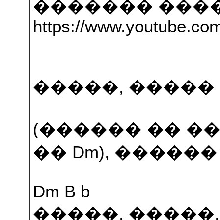
������� ���
https://www.youtube.c
�����, �����
(������ �� �
�� Dm), �����
Dm B b
�����, �����,