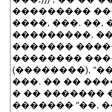
��������� ��
����, ���. ��, 
���������, �
������� ����
�������� ����
(��������), "�
���. �� �� ��
� �� ������� 
������� "��, ��