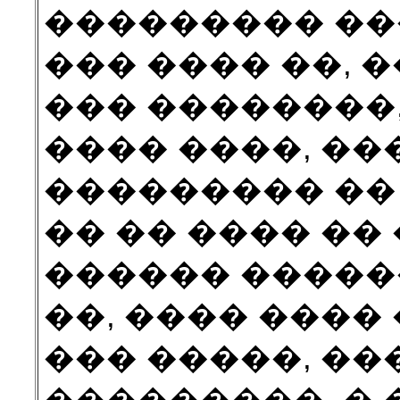
��������� ��
��� ���� ��, 
��� ��������,
���� ����, ��
��������� �� 
�� �� ���� �� 
������ �����
��, ���� ����
��� �����, ���