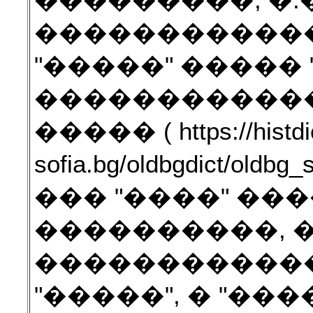
���������, �.�
������������
"�����" ����� 
������������
����� ( https://histdic
sofia.bg/oldbgdict/old
��� "����" ����
����������, �
������������
"�����", � "���