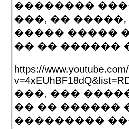
�������� ���
���, �� �����,
����� ����� �
�� �� ������ 
https://www.youtube.com
v=4xEUhBF18dQ&list=RD
���, ��� ����
�� �� ������ 
��������� ���