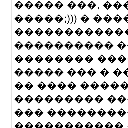
����� ���, ��
�����;))) � ���
������������ 
���������� �
�������� ���
����� ��� � �
�� ���� ������
��������� ��� 
��� ��������
����������� �