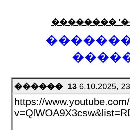
�������� '�
�������
����
������_13
6.10.2025, 23
https://www.youtube.com
v=QlWOA9X3csw&list=R