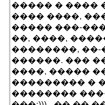
����� � ���� 
���� ����, ��
����� ���-��
��, ����, ���
��������, ��-
������. ��� �
����, ����� �
��������� � 
�������� ���
���;))) , �� ��