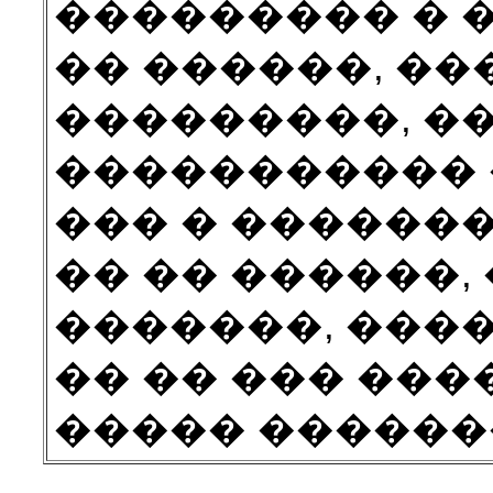
��������� � �
�� ������, ��
���������, �
����������� �
��� � �������.
�� �� ������,
�������, ����
�� �� ��� ���
����� ��������