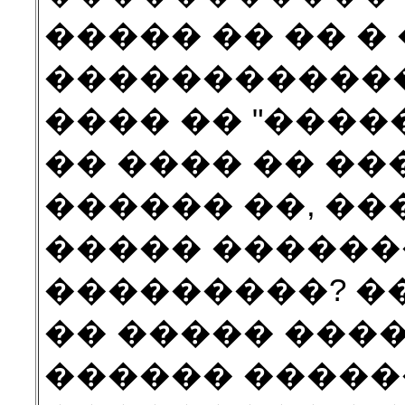
����� �� �� �
��������������
���� �� "����
�� ���� �� ���
������ ��, ��
����� �������
���������? �
�� ����� �����
������ �����