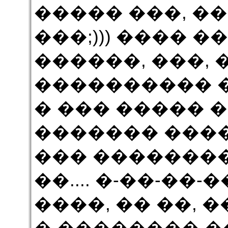
����� ���, �
���;))) ���� �
������, ���, 
���������� ��
� ��� ����� 
������� ����;)
��� ��������
��.... �-��-��
����, �� ��, �