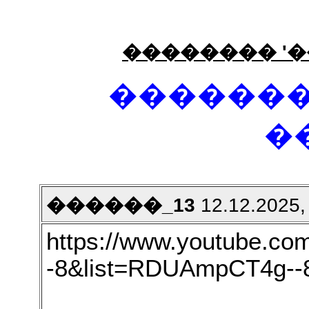
�������� '�
�������
�
������_13
12.12.2025,
https://www.youtube.c
-8&list=RDUAmpCT4g--8