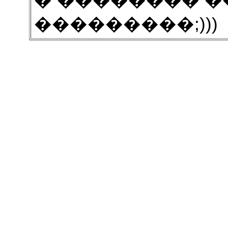
� �������� �
���������;)))