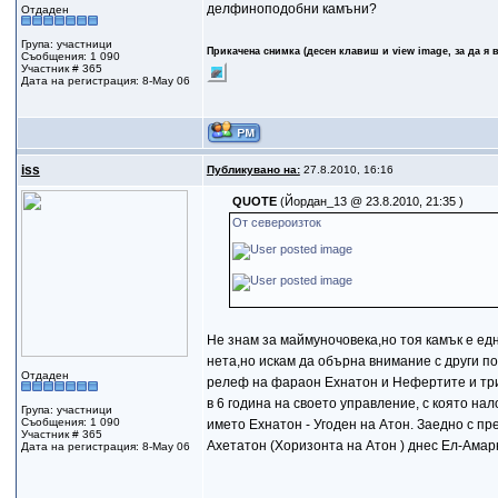
делфиноподобни камъни?
Отдаден
Група: участници
Прикачена снимка (десен клавиш и view image, за да я 
Съобщения: 1 090
Участник # 365
Дата на регистрация: 8-May 06
iss
Публикувано на:
27.8.2010, 16:16
QUOTE
(Йордан_13 @ 23.8.2010, 21:35 )
От североизток
Не знам за маймуночовека,но тоя камък е ед
нета,но искам да обърна внимание с други п
Отдаден
релеф на фараон Ехнатон и Нефертите и три
в 6 година на своето управление, с която нал
Група: участници
Съобщения: 1 090
името Ехнатон - Угоден на Атон. Заедно с пр
Участник # 365
Ахетатон (Хоризонта на Атон ) днес Ел-Амар
Дата на регистрация: 8-May 06