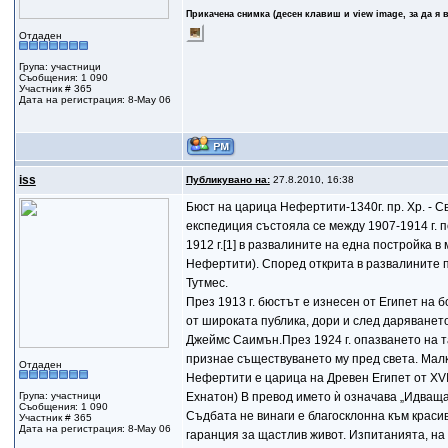
Прикачена снимка (десен клавиш и view image, за да я 
Отдаден
Група: участници
Съобщения: 1 090
Участник # 365
Дата на регистрация: 8-May 06
iss
Публикувано на:
27.8.2010, 16:38
Бюст на царица Нефертити-1340г. пр. Хр. - 
експедиция състояла се между 1907-1914 г. 
1912 г.[1] в развалините на една постройка 
Нефертити). Според открита в развалините п
Тутмес.
През 1913 г. бюстът е изнесен от Египет на 
от широката публика, дори и след даряването
Джеймс Саимън.През 1924 г. опазването на 
признае съществуването му пред света. Малк
Отдаден
Нефертити е царица на Древен Египет от XVIII
Група: участници
Ехнатон) В превод името ѝ означава „Идваща
Съобщения: 1 090
Съдбата не винаги е благосклонна към краси
Участник # 365
Дата на регистрация: 8-May 06
гаранция за щастлив живот. Изпитанията, на