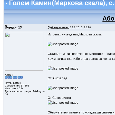
Голем Камин(Маркова скала)
, 
Або
Йордан_13
Публикувано на:
23.8.2010, 22:28
Изгрева , някъде над Маркова скала.
Скалният масив наречен от местните " Голем 
други такива скали.Легенда разказва ,че на т
Админ
От Югозапад
Група: админ
Съобщения: 17 868
Участник # 544
Дата на регистрация: 10-August
06
От Североизток
Обърнете внимание в по -следващи снимки на