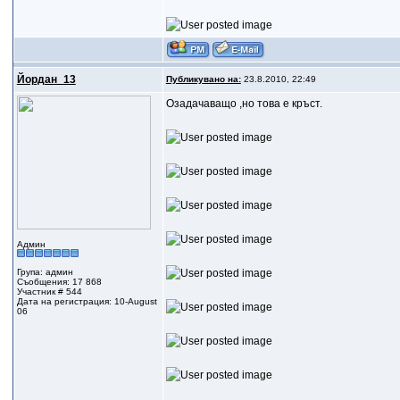
Йордан_13
Публикувано на:
23.8.2010, 22:49
Озадачаващо ,но това е кръст.
Админ
Група: админ
Съобщения: 17 868
Участник # 544
Дата на регистрация: 10-August
06