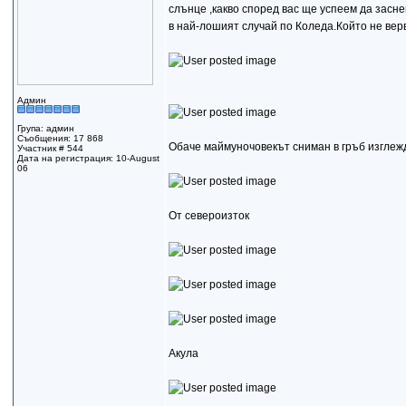
слънце ,какво според вас ще успеем да засн
в най-лошият случай по Коледа.Който не верв
Админ
Група: админ
Съобщения: 17 868
Обаче маймуночовекът сниман в гръб изглежд
Участник # 544
Дата на регистрация: 10-August
06
От североизток
Акула