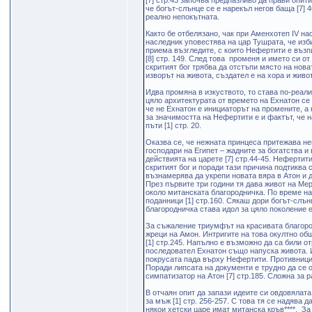
[7] стр.43 започва предпазливо да прави опит
че богът-слънце се е нарекъл негов баща [7] 
реално непокътната.
Както бе отбелязано, чак при Аменхотеп IV н
наследник уповестява на цар Тушрата, че изб
приема възгледите, с които Нефертити е възпи
[8] стр. 149. След това променя и името си о
скритият бог трябва да отстъпи място на нова
изворът на живота, създател е на хора и живот
Идва промяна в изкуството, то става по-реали
цяло архитектурата от времето на Ехнатон се 
че не Ехнатон е инициаторът на промените, а 
за значимостта на Нефертити е и фактът, че н
пъти [1] стр. 20.
Оказва се, че нежната принцеса притежава не
господари на Египет – жадните за богатства 
действията на царете [7] стр.44-45. Неферти
скритият бог и поради тази причина подтиква 
възнамерява да укрепи новата вяра в Атон и 
През първите три години тя дава живот на Ме
около митанската благородничка. По време на
поданници [1] стр.160. Сякаш дори богът-слън
благородничка става идол за цяло поколение е
За съжаление триумфът на красивата благород
жреци на Амон. Интригите на това окултно об
[1] стр.245. Напълно е възможно да са били 
последовател Ехнатон също напуска живота. И 
покрусата пада върху Нефертити. Противницит
Поради липсата на документи е трудно да се 
симпатизатор на Атон [7] стр.185. Сложна за 
В отчаян опит да запази идеите си овдовялат
за мъж [1] стр. 256-257. С това тя се надява 
някои хетски царе имат митанска кръв****. За