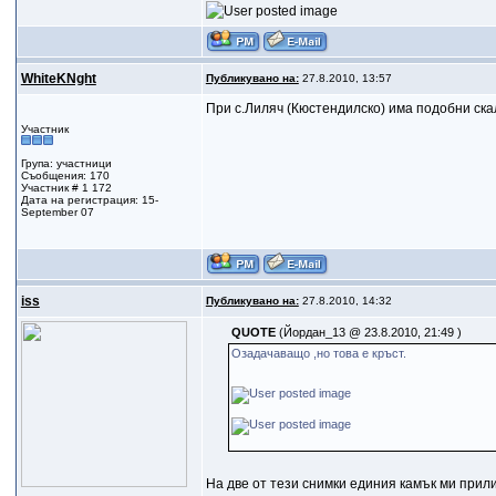
WhiteKNght
Публикувано на:
27.8.2010, 13:57
При с.Лиляч (Кюстендилско) има подобни скали
Участник
Група: участници
Съобщения: 170
Участник # 1 172
Дата на регистрация: 15-
September 07
iss
Публикувано на:
27.8.2010, 14:32
QUOTE
(Йордан_13 @ 23.8.2010, 21:49 )
Озадачаващо ,но това е кръст.
На две от тези снимки единия камък ми прил