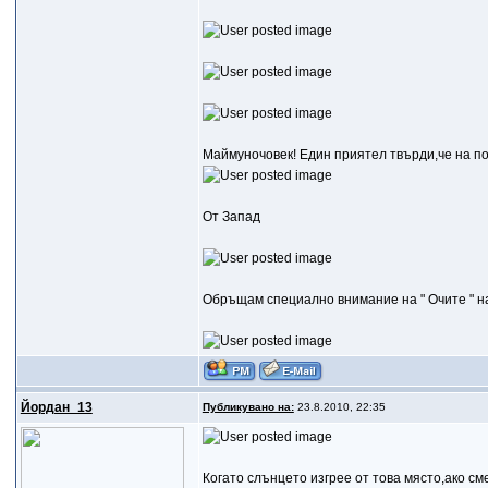
Маймуночовек! Eдин приятел твърди,че на под
От Запад
Обръщам специално внимание на " Очите " н
Йордан_13
Публикувано на:
23.8.2010, 22:35
Когато слънцето изгрее от това място,ако с