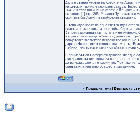
Дали е станал жертва на жреците на Амон, ил
на хетският принц е сериозен удар за Неферти
264. И в това начинание успехът й е кратък. 
слънцето [1] стр. 266. Младият Тутанкатон е 
скритият бог Амон и възобновявя стария култ.
С това идва краят на една светла идея огряла
властта на жреческата прослойка.Скритият Ам
Въпреки духовната си чистота и неимоверно с
въпреки това младата благородничка безстраш
владетелка заслужава искрено преклонение. 
дарява Нефертити с живот след смъртта. Враг
Нейният лик краси музеи и смайва милиони хо
С примерът си Нефертити доказва, че една ед
Ако красивата поклонничка на слънцето не бе
да изглежда доста по-различно. Постиженият
фантазия, а напълно осъществимо деяние.
«
Предишна тема
|
Български све