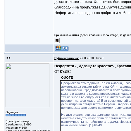
доказателство за това. Фанатично боготворе
благородничка продължава да бунтува духовет
Нефертити е проводник на доброто и любовт
Прикачена снимка (десен клавиш и view image, за да я 
iss
Публикувано на:
27.8.2010, 16:48
Нефертити - „Идващата красота“- „Красавиц
ОТ КЪДЕ?
QUOTE
Преди около сто години в Тел ел Амарна, Егип
археолози да открие тайните на XVIII- та дин
необикновено. Сред потъналите в прах руини е
кожата и царската корона предизвикват удивл
тях не знае със сигурност коя е мистериозна
невероятната си красота? Във всеки случай е
учен изпраща статуетката в Берлин. Въпреки 
причина за дълго време на немските архелози 
Отдаден
Не дълго след този скандал френският изсле
жената е същото, както това от статуетката, 
Група: участници
самоличността на тайнствената дама. Йерогл
Съобщения: 1 090
нека живее вечно! [1] 48-49...
Участник # 365
Дата на регистрация: 8-May 06