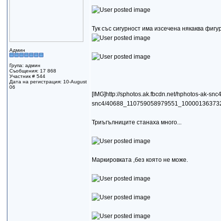
Тук със сигурност има изсечена някаква фигур
Админ
Група: админ
Съобщения: 17 868
Участник # 544
Дата на регистрация: 10-August
06
[IMG]http://sphotos.ak.fbcdn.net/hphotos-ak-snc
snc4/40688_110759058979551_100001363732
Триъгълниците станаха много...
Маркировката ,без която не може.