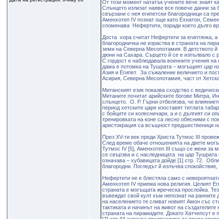
От този момент нататък учените вече знаят к
Слънцето излизат наяве все повече данни за 
свързани с нея египетски благородници са пр
Аменхотеп IV познат още като Ехнатон, Семен
споменава Нефертити, поради което дълго врем
Доста хора считат Нефертити за египтянка, а
благородничка не израства в страната на пир
земи на Северна Месопотамия. В детството й 
дюни на Сахара. Сърцето й се е изпълвало с 
С гордост е наблюдавала военните учения на
дама е потомка на Тушрата – могъщият цар на
Азия и Египет. За съжаление величието и пос
Асирия, Северна Месопотамия, част от Хетската
Митанският език показва сходство с ведическия
Митаните почитат арийските богове Митра, Индр
слънцето. О. Р. Гърни отбелязва, че влияние
период хетските царе изоставят титлата табар
с бойците си колесничари, а и с дългият си оп
тренировката на коне са лесно обясними с по
аристокрация са всъщност прeдшественици на
През XV-ти век преди Христа Тутмос III провеж
След време обаче отнoшенията на двете могъ
Тутмос IV [5], Аменхотеп III също се жени за
се свързва и с наследницата на цар Тушрата 
означава – хубавицата дойде [1] стр. 72. Обл
благородни. Погледът й излъчва спокойствие,
Нефертити не е блестяла само с невероятната
Аменхотеп IV приема нова религия. Целият Ег
страната е могъщата жреческа прослойка. Тези
въвеждат свой култ към непознат на ранните д
на населението те сливат новият Амон със ста
тактиката и начинът на живот на създателите 
страната на пирамидите. Докато Хатчепсут е п