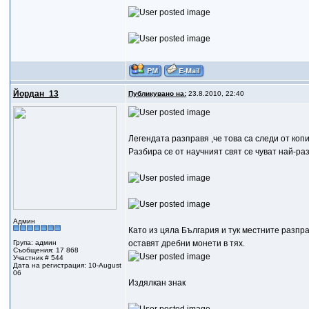
Йордан_13
Публикувано на:
23.8.2010, 22:40
Легендата разправя ,че това са следи от коп
Разбира се от научният свят се чуват най-ра
Админ
Като из цяла България и тук местните разпра
Група: админ
оставят дребни монети в тях.
Съобщения: 17 868
Участник # 544
Дата на регистрация: 10-August
06
Издялкан знак