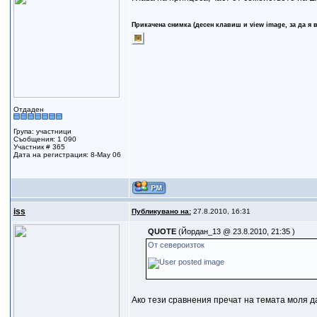
Прикачена снимка (десен клавиш и view image, за да я 
Отдаден
Група: участници
Съобщения: 1 090
Участник # 365
Дата на регистрация: 8-May 06
iss
Публикувано на:
27.8.2010, 16:31
QUOTE
(Йордан_13 @ 23.8.2010, 21:35 )
От североизток
Ако тези сравнения пречат на темата моля да