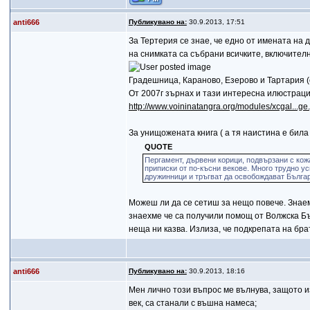
anti666
Публикувано на:
30.9.2013, 17:51
За Тертерия се знае, че едно от имената на 
на снимката са събрани всичките, включителн
Градешница, Караново, Езерово и Тартария (
От 2007г зърнах и тази интересна илюстраци
http://www.voininatangra.org/modules/xcgal...
За унищожената книга ( а тя наистина е била
QUOTE
Пергамент, дървени корици, подвързани с кож
приписки от по-късни векове. Много трудно ус
дружинници и тръгват да освобождават Българ
Можеш ли да се сетиш за нещо повече. Знаем
знаехме че са получили помощ от Волжска Бъл
неща ни казва. Излиза, че подкрепата на бра
anti666
Публикувано на:
30.9.2013, 18:16
Мен лично този въпрос ме вълнува, защото и
век, са станали с въшна намеса;