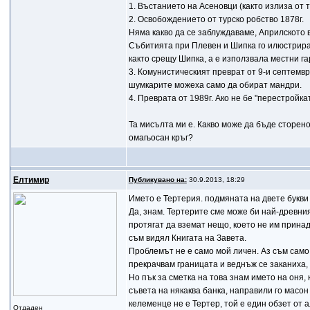
1. Въстанието на Асеновци (както излиза от 
2. Освобождението от турско робство 1878г.
Няма какво да се заблуждаваме, Априлското 
Събитията при Плевен и Шипка го илюстрира
както срещу Шипка, а е използвала местни г
3. Комунистическият преврат от 9-и септемвр
шумкарите можеха само да обират мандри.
4. Преврата от 1989г. Ако не бе "перестройк
Та мисълта ми е. Какво може да бъде сторено
омагьосан кръг?
Елтимир
Публикувано на:
30.9.2013, 18:29
Името е Тертерия. подмяната на двете букви 
Да, знам. Тертерите сме може би най-древния
протягат да вземат нещо, което не им прина
съм видял Книгата на Завета.
Проблемът не е само мой личен. Аз съм само 
прекрачвам границата и веднъж се заканиха,
Но пък за сметка на това знам името на оня
съвета на някаква банка, направили го масон 
келеменце не е Тертер, той е един обзет от а
Отдаден