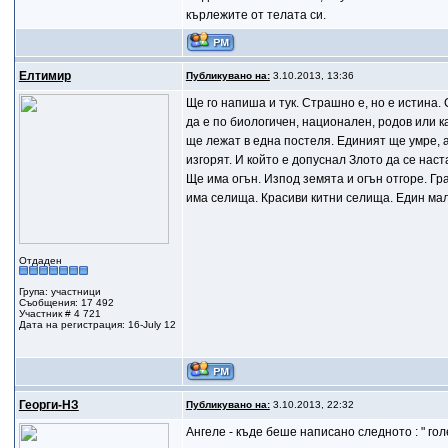
кърлежите от телата си.
Елтимир
Публикувано на:
3.10.2013, 13:36
Ще го напиша и тук. Страшно е, но е истина
да е по биологичен, национален, родов или к
ще лежат в една постеля. Единият ще умре, 
изгорят. И който е допуснал Злото да се наст
Ще има огън. Изпод земята и огън отгоре. Гр
има селища. Красиви китни селища. Един мал
Отдаден
Група: участници
Съобщения: 17 492
Участник # 4 721
Дата на регистрация: 16-July 12
Георги-НЗ
Публикувано на:
3.10.2013, 22:32
Ангеле - къде беше написано следното : " го