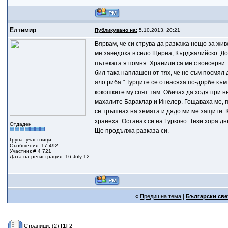
Елтимир
Публикувано на:
5.10.2013, 20:21
Вярвам, че си струва да разкажа нещо за жив
ме заведоха в село Щерна, Кърджалийско. До
пътеката я помня. Хранили са ме с консерви.
бил така наплашен от тях, че не съм посмял д
яло риба." Турците се отнасяха по-дорбе към
кокошките му спят там. Обичах да ходя при не
махалите Бараклар и Инелер. Гощаваха ме, по
се тръшнах на земята и дядо ми ме защити. К
хранеха. Останах си на Гурково. Тези хора дн
Отдаден
Ще продължа разказа си.
Група: участници
Съобщения: 17 492
Участник # 4 721
Дата на регистрация: 16-July 12
«
Предишна тема
|
Български све
Страници:
(2)
[1]
2