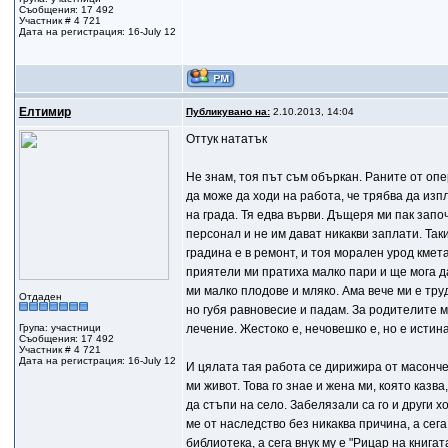
Съобщения: 17 492
Участник # 4 721
Дата на регистрация: 16-July 12
Елтимир
Публикувано на:
2.10.2013, 14:04
Оттук нататък
Не знам, тоя път съм объркан. Раните от опе
да може да ходи на работа, че трябва да изп
на града. Тя едва върви. Дъщеря ми пак зап
персонал и не им дават никакви заплати. Так
градина е в ремонт, и тоя морален урод кмет
приятели ми пратиха малко пари и ще мога да
ми малко плодове и мляко. Ама вече ми е труд
Отдаден
но губя равновесие и падам. За родителите м
Група: участници
лечение. Жестоко е, нечовешко е, но е истина
Съобщения: 17 492
Участник # 4 721
Дата на регистрация: 16-July 12
И цялата тая работа се дирижира от масонче
ми живот. Това го знае и жена ми, която казва
да стъпи на село. Забелязали са го и други 
ме от наследство без никаква причина, а сег
библиотека, а сега внук му е "Рицар на книга