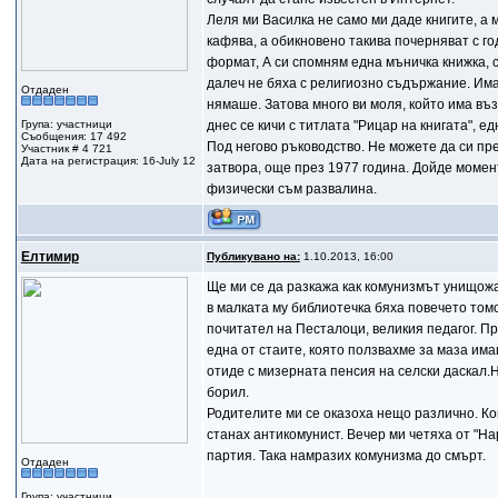
Леля ми Василка не само ми даде книгите, а 
кафява, а обикновено такива почерняват с 
формат, А си спомням една мъничка книжка, с
далеч не бяха с религиозно съдържание. Има
Отдаден
нямаше. Затова много ви моля, който има въ
Група: участници
днес се кичи с титлата "Рицар на книгата", е
Съобщения: 17 492
Под негово ръководство. Не можете да си пре
Участник # 4 721
Дата на регистрация: 16-July 12
затвора, още през 1977 година. Дойде момен
физически съм развалина.
Елтимир
Публикувано на:
1.10.2013, 16:00
Ще ми се да разкажа как комунизмът унищож
в малката му библиотечка бяха повечето том
почитател на Песталоци, великия педагог. Про
една от стаите, която ползвахме за маза им
отиде с мизерната пенсия на селски даскал.На
борил.
Родителите ми се оказоха нещо различно. Ком
станах антикомунист. Вечер ми четяха от "На
партия. Така намразих комунизма до смърт.
Отдаден
Група: участници