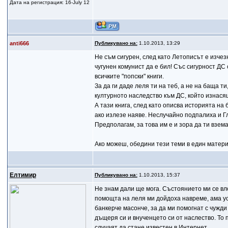
Дата на регистрация: 16-July 12
anti666
Публикувано на:
1.10.2013, 13:29
Не съм сигурен, след като Летописът е изчез
чугунен комунист да е бил! Със сигурност ДС
всичките "попски" книги.
За да ги даде леля ти на теб, а не на баща т
културното наследство към ДС, който изнася
А тази книга, след като описва историята на
ако излезе наяве. Неслучайно подпалиха и Г
Предполагам, за това им е и зора да ти взема
Ако можеш, обедини тези теми в един матери
Елтимир
Публикувано на:
1.10.2013, 15:37
Не знам дали ще мога. Състоянието ми се вл
помощта на леля ми дойдоха навреме, ама ус
банкерче масонче, за да ми помогнат с чужди
дъщеря си и внученцето си от наслество. То 
случаят да стане известен в Интернет.