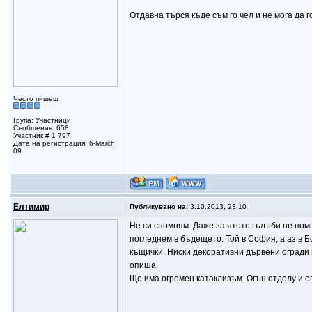
Отдавна търся къде съм го чел и не мога да го
Често пишещ
Група: Участници
Съобщения: 658
Участник # 1 797
Дата на регистрация: 6-March
09
Елтимир
Публикувано на:
3.10.2013, 23:10
Не си спомням. Даже за ятото гълъби не пом
погледнем в бъдещето. Той в София, а аз в 
къщички. Ниски декоративни дървени огради 
опиша.
Ще има огромен катаклизъм. Огън отдолу и ог