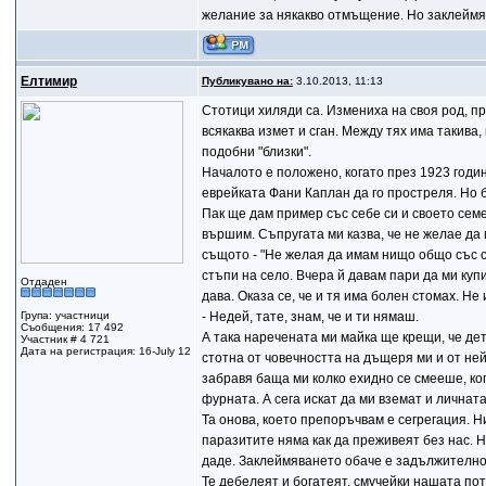
желание за някакво отмъщение. Но заклеймяв
Елтимир
Публикувано на:
3.10.2013, 11:13
Стотици хиляди са. Измениха на своя род, пр
всякаква измет и сган. Между тях има такива,
подобни "близки".
Началото е положено, когато през 1923 годи
еврейката Фани Каплан да го простреля. Но 
Пак ще дам пример със себе си и своето семе
вършим. Съпругата ми казва, че не желае да
същото - "Не желая да имам нищо общо със се
стъпи на село. Вчера й давам пари да ми куп
Отдаден
дава. Оказа се, че и тя има болен стомах. Не
Група: участници
- Недей, тате, знам, че и ти нямаш.
Съобщения: 17 492
А така наречената ми майка ще крещи, че де
Участник # 4 721
Дата на регистрация: 16-July 12
стотна от човечността на дъщеря ми и от не
забравя баща ми колко ехидно се смееше, ког
фурната. А сега искат да ми вземат и личнат
Та онова, което препоръчвам е сегрегация. Н
паразитите няма как да преживеят без нас. Н
даде. Заклеймяването обаче е задължително
Те дебелеят и богатеят, смучейки нашата пот