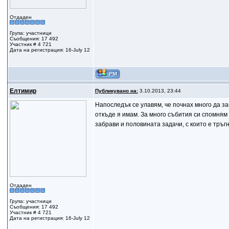
Отдаден
Група: участници
Съобщения: 17 492
Участник # 4 721
Дата на регистрация: 16-July 12
Елтимир
Публикувано на:
3.10.2013, 23:44
Напоследък се улавям, че почнах много да з
откъде я имам. За много събития си спомням
забрави и половината задачи, с които е тръг
Отдаден
Група: участници
Съобщения: 17 492
Участник # 4 721
Дата на регистрация: 16-July 12