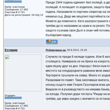
Преди 1944 година единият бил полицй, а др
Група: участници
полицай. А полицаят го издигали, защото бра
Съобщения: 17 492
година. Направили го партиен секретар на се
Участник # 4 721
Дата на регистрация: 16-July 12
някакъв съд. Дядо ми хвърлил партийната си 
Можете да помогнете. Като разпространите н
трябва да го направим за срам и за резил. П
защото съзнава своя Дълг и знае чий потомък
българския народ.
Елтимир
Публикувано на:
30.9.2013, 23:18
Случило се преди 8 хиляди години. Или 8 хи
столицата. Намирала се на брега на езерото
един върху друг за ден. Народът бягал към 
мястото на плодородните равнини вече имало 
Тертерите тръгнали на север. Много от родо
Разказвам по памет. Така започваше книгата, 
носещ същото име Георги Грънчаров иска ця
Вкарали го в ръководството на някаква банка,
си изгода. Получил дори титлата "Рицар на кн
Отдаден
трябва, ще умра заедно с всичките си остана
Група: участници
Съобщения: 17 492
Участник # 4 721