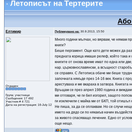
Летописът на Тертерите
Або
Елтимир
Публикувано на:
30.9.2013, 15:50
Много години мълчах, но вярвам, че нямам пр
книги?
Беше пергамент. Още като дете можех да раз
предната корица имаше релеф, който така и 
книгите от онова време имат по една или две
нар. църковнославянски, а всъщност старобъл
се справях. С Летописа обаче ми беше трудно.
започната някъде през 14-16 век. Книга с пр
арестуваха и ме вкараха в затвора. Книгата н
Отдаден
Връщам се през април 1980 година и виждам, 
Група: участници
ми отговаря, че ги бил изгорил, защото попс
Съобщения: 17 492
ги изключили с майка ми от БКП, той отишъл 
Участник # 4 721
Дата на регистрация: 16-July 12
Не пиша, за да се оплаквам. Но се случи нещ
името на дядо си по някакъв начин въздейств
за живото спасяващо лечение. Едно от услов
още нещо.