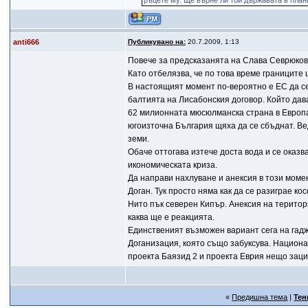
ръцете му. Ще върне ли той държавата в плани
anti666
Публикувано на:
20.7.2009, 1:13
Повече за предсказанята на Слава Севрюко
Като отбелязва, че по това време границите 
В настоящият момент по-вероятно е ЕС да се
балтията на Лисабонския договор. Който да
62 милионната мюсюлманска страна в Европа.
югоизточна България щяха да се сбъднат. Ве
земи.
Обаче оттогава изтече доста вода и се оказв
икономическата криза.
Да направи нахлуване и анексия в този моме
Доган. Тук просто няма как да се разиграе ко
Нито пък северен Кипър. Анексия на територ
каква ще е реакцията.
Единственият възможен вариант сега на гадж
Доганизация, която също забуксува. Национа
проекта Баязид 2 и проекта Еврия нещо зацик
«
Предишна тема
|
Тен