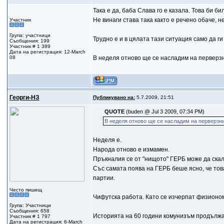
Така е да, баба Слава го е казала. Това би б
Не винаги става така както е речено обаче, н
Участник
Група: участници
Трудно е и в цялата тази ситуация само да ги
Съобщения: 199
Участник # 1 389
Дата на регистрация: 12-March
08
В неделя отново ще се насладим на перверзни
Георги-НЗ
Публикувано на:
5.7.2009, 21:51
QUOTE
(buden @ Jul 3 2009, 07:34 PM)
В неделя отново ще се насладим на перверзнит
Неделя е.
Народа отново е измамен.
Пръкналия се от "нищото" ГЕРБ може да ска
Със самата поява на ГЕРБ беше ясно, че тов
партии.
Често пишещ
Чифутска работа. Като се изчерпат физиономи
Група: Участници
Съобщения: 658
Историята на 60 години комунизъм продълж
Участник # 1 797
Дата на регистрация: 6-March