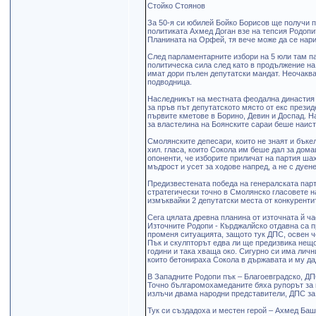
Стойко Стоянов
За 50-я си юбилей Бойко Борисов ще получи п
политиката Ахмед Доган взе на тепсия Родопи
Планината на Орфей, тя вече може да се нари
След парламентарните избори на 5 юли там п
политическа сила след като в продължение на
имат дори пълен депутатски мандат. Неочаква
подводница.
Наследникът на местната феодална династия 
за пръв път депутатското място от екс прези
първите кметове в Борино, Девин и Доспад. Н
за властелина на Боянските сараи беше наисти
Смолянските депесари, които не знаят и бъкел
хил. гласа, които Сокола им беше дал за дома
опоненти, че изборите приличат на партия шах
мъдрост и усет за ходове напред, а не с дуен
Предизвестената победа на генералската парт
стратегически точно в Смолянско гласовете н
измъквайки 2 депутатски места от конкуренти
Сега цялата древна планина от източната й ч
Източните Родопи - Кърджалйско отдавна са п
променя ситуацията, защото тук ДПС, освен ч
Пък и скулпторът едва ли ще предизвика нещо
години и така хваща око. Сигурно си има лич
които бетонираха Сокола в държавата и му да
В Западните Родопи пък – Благоевградско, Д
Точно българомохамеданите бяха рупорът за в
излъчи двама народни представители, ДПС за 
Тук си създадоха и местен герой – Ахмед Ба