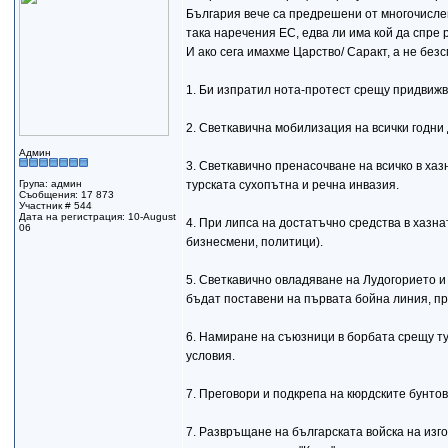
България вече са предрешени от многочислен 
така наречения ЕС, едва ли има кой да спре 
И ако сега имахме Царство/ Саракт, а не без
1. Би изпратил нота-протест срещу придвижв
2. Светкавична мобилизация на всички годни
Админ
3. Светкавично пренасочване на всичко в ха
Група: админ
турската сухопътна и речна инвазия.
Съобщения: 17 873
Участник # 544
Дата на регистрация: 10-August
4. При липса на достатъчно средства в хазна
06
бизнесмени, политици).
5. Светкавично овладяване на Лудогорието 
бъдат поставени на първата бойна линия, пре
6. Намиране на съюзници в борбата срещу ту
условия.
7. Преговори и подкрепа на кюрдските бунтов
7. Развръщане на българската войска на изг