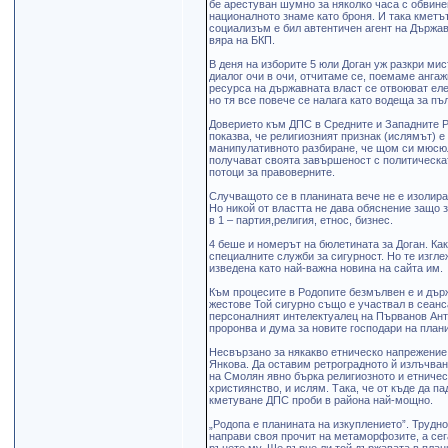
бе арестуван шумно за няколко часа с обвине
националното знаме като броня. И така кметът
социализъм е бил автентичен агент на Държавн
вяра на БКП.
В деня на изборите 5 юли Доган уж разкри мис
диалог очи в очи, отчитаме се, поемаме ангаж
ресурса на държавната власт се отвоюват елек
но тя все повече се налага като водеща за пъ
Доверието към ДПС в Средните и Западните Р
показва, че религиозният признак (ислямът) е
манипулативното разбиране, че щом си мюсюл
получават своята завършеност с политическат
потоци за правоверните.
Случващото се в планината вече не е изолира
Но никой от властта не дава обяснение защо з
в 1 – партия,религия, етнос, бизнес.
4 беше и номерът на бюлетината за Доган. Ка
специалните служби за сигурност. Но те изгле
изведена като най-важна новина на сайта им.
Към процесите в Родопите безмълвен е и държ
жестове Той сигурно също е участвал в сеанс
персоналният интелектуалец на Първанов Анто
проронва и дума за новите господари на плани
Несвързано за някакво етническо напрежение
Янкова. Да оставим ретроградното й излъчван
на Смолян явно бърка религиозното и етничес
християнство, и ислям. Така, че от къде да п
кметуване ДПС проби в района най-мощно.
„Родопа е планината на изкуплението”. Трудн
направи своя прочит на метаморфозите, а сега