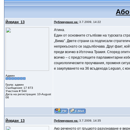
Або
Йордан_13
Публикувано на:
3.7.2009, 14:22
Атина.
Един от основните стълбове на турската стр
„Вима”. Двете страни са подписали стратеги
непрекъснато се задълбочава. Друг факт, ко
преди всичко в Източна Тракия. Според опит
всичко – с предстоящите парламентарни изб
социологическите проучвания, променя ситуа
е закупуването на 36 всъдехода Leguan, с ко
Админ
Група: админ
Съобщения: 17 873
Участник # 544
Дата на регистрация: 10-August
06
Йордан_13
Публикувано на:
3.7.2009, 14:35
Ако реченото от гръцкото разузнаване е верно