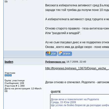
09
Високата избирателна активност сред Българи
заради тях той трябва да получи поне 10 го
А избирателната активност сред турците и ма
Отново старото правило - теза-антитеза=син
Или "разделяй и владей".
Аз не съм гласувал днес и не подкрепих отно
Онова , което има да дойде скоро - поне няма
buden
Публикувано на:
16.7.2009, 22:40
http://frognews.bg/news_13670/Dogan_veche_..
Участник
Група: участници
Доган отново е спечелил. Родопите - автоном
Съобщения: 199
Участник # 1 389
Дата на регистрация: 12-March
08
QUOTE
Доган вече е повелителят на Родопите
Сряда, 15 Юли 2009
Ще успее ли Бойко Борисов да разгадае шифъ