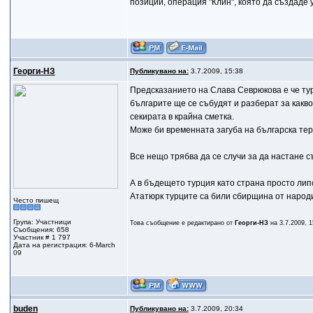
позиции, операция "Клин", която да създаде
Георги-НЗ
Публикувано на:
3.7.2009, 15:38
Предсказанието на Слава Севрюкова е че тур
българите ще се събудят и разберат за какво 
секирата в крайна сметка.
Може би временната загуба на българска тер
Все нещо трябва да се случи за да настане 
А в бъдещето турция като страна просто липсв
Ататюрк турците са били сбирщина от народи, 
Често пишещ
Група: Участници
Това съобщение е редактирано от
Георги-НЗ
на 3.7.2009, 1
Съобщения: 658
Участник # 1 797
Дата на регистрация: 6-March
09
buden
Публикувано на:
3.7.2009, 20:34