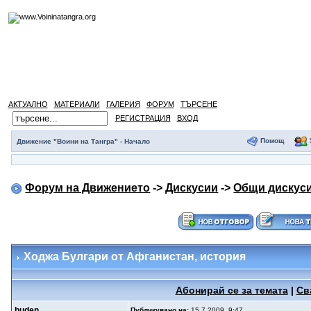
АКТУАЛНО
МАТЕРИАЛИ
ГАЛЕРИЯ
ФОРУМ
ТЪРСЕНЕ
РЕГИСТРАЦИЯ
ВХОД
Помощ
Движение "Воини на Тангра" - Начало
Форум на Движението
->
Дискусии
->
Общи дискус
Ходжа Булгари от Афганистан
, история
Абонирай се за темата
|
Св
buden
Публикувано на:
15.7.2009, 9:47