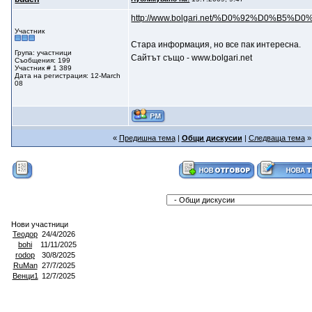
http://www.bolgari.net/%D0%92%D0%B5%D0%
Участник
Стара информация, но все пак интересна.
Група: участници
Сайтът също - www.bolgari.net
Съобщения: 199
Участник # 1 389
Дата на регистрация: 12-March
08
«
Предишна тема
|
Общи дискусии
|
Следваща тема
»
Нови участници
Теодор
24/4/2026
bohi
11/11/2025
rodop
30/8/2025
RuMan
27/7/2025
Венци1
12/7/2025