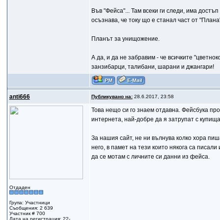
Във "Фейса"... Там всеки ги следи, има дост
осъзнава, че току що е станал част от "Плана"
Планът за унищожение.
А да, и да не забравим - че всичките "цветно
занзибарци, талибани, шарани и джангари!
anti666
Публикувано на:
28.6.2017, 23:58
Това нещо си го знаем отдавна. Фейсбука пр
интернета, най-добре да я затрупат с купища
За нашия сайт, не ни вълнува колко хора пиш
него, в памет на тези които някога са писали 
да се мотам с личните си данни из фейса.
Отдаден
Група: Участници
Съобщения: 2 639
Участник # 700
Дата на регистрация: 22-