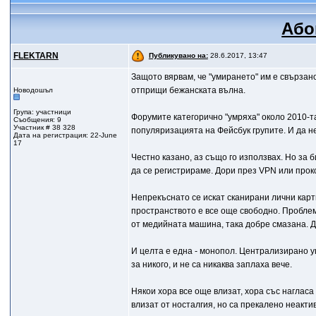
Або
FLEKTARN
Публикувано на:
28.6.2017, 13:47
Защото вярвам, че "умирането" им е свързано
отприщи бежанската вълна.
Новодошъл
Група: участници
Форумите категорично "умряха" около 2010-т
Съобщения: 9
Участник # 38 328
популяризацията на Фейсбук групите. И да не
Дата на регистрация: 22-June
17
Честно казано, аз също го използвах. Но за 
да се регистрираме. Дори през VPN или прокс
Непрекъснато се искат сканирани лични кар
пространството е все още свободно. Проблемът
от медийната машина, така добре смазана. Д
И целта е една - монопол. Централизирано у
за никого, и не са никаква заплаха вече.
Някои хора все още влизат, хора със нагласа
влизат от носталгия, но са прекалено неакти