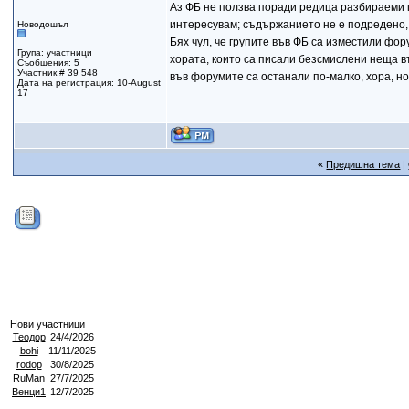
Аз ФБ не ползва поради редица разбираеми пр
интересувам; съдържанието не е подредено, в
Новодошъл
Бях чул, че групите във ФБ са изместили фо
Група: участници
хората, които са писали безсмислени неща въ
Съобщения: 5
Участник # 39 548
във форумите са останали по-малко, хора, но
Дата на регистрация: 10-August
17
«
Предишна тема
|
Нови участници
Теодор
24/4/2026
bohi
11/11/2025
rodop
30/8/2025
RuMan
27/7/2025
Венци1
12/7/2025