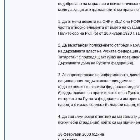
подобряване на моралния и психологически к
моля да защитите гражданските ми права по 
1. Да отмени декрета на СНК и ВЦИК на РСФС
частта относно елемента от името на създад
Политбюро на РКП (б) от 26 януари 1920 г. з
2. Да възстанови положението отпреди нар
на държавната власт на Руската федерация д
Татарстан" с подходящ акт (указ на президе
Държавната дума на Руската федерация).
3. За опровергаване на информацията, дискр
националност, задължавам подсъдимите:
а) да се появят във всички федерални меди
б) задължаване на правителството на Руска
историята на Руската федерация и историята 
народ, а е имало волжско-български народ, к
4. Да задължи всеки ответник да ми заплати
психически страдания), които са ми причине
16 февруари 2000 година