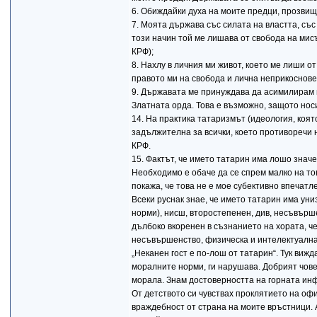
6. Обиждайки духа на моите предци, прозви
7. Моята държава със силата на властта, съ
този начин той ме лишава от свобода на мисъ
КРФ);
8. Нахлу в личния ми живот, което ме лиши о
правото ми на свобода и лична неприкосновено
9. Държавата ме принуждава да асимилирам 
Златната орда. Това е възможно, защото нос
14. На практика татаризмът (идеология, коят
задължителна за всички, което противоречи 
КРФ.
15. Фактът, че името татарин има лошо значе
Необходимо е обаче да се спрем малко на тов
покажа, че това не е мое субективно впечатл
Всеки руснак знае, че името татарин има ун
норми), нисш, второстепенен, див, несъвърше
дълбоко вкоренен в съзнанието на хората, че
несъвършенство, физическа и интелектуална
„Неканен гост е по-лош от татарин“. Тук вижд
моралните норми, ги нарушава. Добрият чове
морала. Знам достоверността на горната инф
От детството си чувствах проклятието на оф
враждебност от страна на моите връстници.