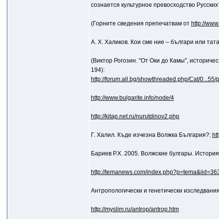
сознается культурное превосходство Русских
(Горните сведения препечатвам от
http://www
А. Х. Халиков. Кои сме ние – българи или та
(Виктор Рогозин. "От Оки до Камы", историчес
194):
http://forum.all.bg/showthreaded.php/Cat/0...55/
http://www.bulgarite.info/node/4
http://kitap.net.ru/nurutdinov2.php
Г. Халил. Къде изчезна Волжка България?:
ht
Бариев Р.Х. 2005. Волжские булгары. История
http://temanews.com/index.php?p=tema&iid=3
Антропологически и генетически изследвания,
http://myslim.ru/antrop/antrop.htm