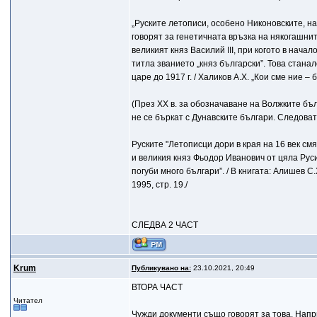
„Руските летописи, особено Никоновските, н
говорят за генетичната връзка на някогашнит
великият княз Василий III, при когото в начал
титла званието „княз български”. Това станало
царе до 1917 г. / Халиков А.Х. „Кои сме ние –
(През XX в. за обозначаване на Волжките бъл
не се бъркат с Дунавските българи. Следоват
Руските "Летописци дори в края на 16 век смя
и великия княз Фьодор Иванович от цяла Русия
погуби много българи”. / В книгата: Алишев С.
1995, стр. 19./
СЛЕДВА 2 ЧАСТ
Krum
Публикувано на:
23.10.2021, 20:49
ВТОРА ЧАСТ
Читател
Чужди документи също говорят за това. Наприм