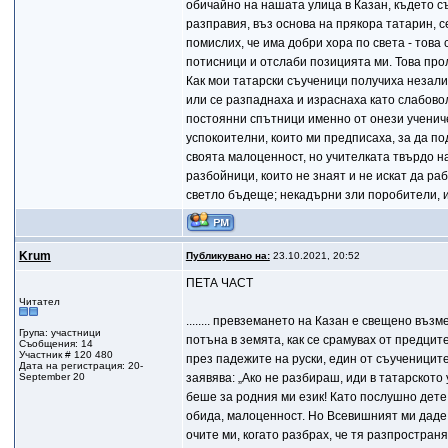
обичайно на нашата улица в Казан, където с
разправия, въз основа на прякора татарин, с
помислих, че има добри хора по света - това
потисници и отслаби позицията ми. Това прол
Как мои татарски съученици получиха незали
или се разпаднаха и израснаха като слабово
постоянни спътници именно от онези ученичес
успокоителни, които ми предписаха, за да по
своята малоценност, но учителката твърдо на
разбойници, които не знаят и не искат да ра
светло бъдеще; некадърни зли поробители, изн
Krum
Публикувано на:
23.10.2021, 20:52
ПЕТА ЧАСТ
Читател
........ превземането на Казан е свещено въз
Група: участници
потъна в земята, как се срамувах от предцит
Съобщения: 14
Участник # 120 480
през падежите на руски, един от съученицит
Дата на регистрация: 20-
September 20
заявява: „Ако не разбираш, иди в татарското
беше за родния ми език! Като послушно дете
обида, малоценност. Но Всевишният ми даде 
очите ми, когато разбрах, че тя разпространя