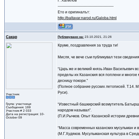
Г. Халилов
---------------------------------------------
Ето и оригиналът:
http://baltavar.narod.ru/Galoba.html
Сакар
Публикувано на:
23.10.2021, 21:26
Круме, поздравления за труда ти!
Мисля, че вече съм публикувал тези сведения 
“Царь же и великий князь Иван Васильевич всеа
пределы их Казанския вся поплени и многое 
десницу покори.”
(Полное собрание русских летописей. Т.14. М
Руси).
Участник
Група: участници
“Известный башкирский возмутитель Батырша
Съобщения: 169
народом называл”.
Участник # 2 033
Дата на регистрация: 10-
(П.И.Рычков. Опыт Казанской истории древних 
October 09
“Масса современных казанских мусульман и в
(М.Г.Худяков. Мусульманская культура в Средн