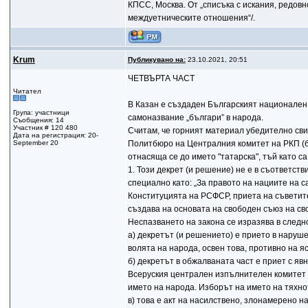
КПСС, Москва. От „списъка с искания, редов
междуетническите отношения“/.
Krum
Публикувано на:
23.10.2021, 20:51
ЧЕТВЪРТА ЧАСТ
Читател
В Казан е създаден Българският национален 
Група: участници
самоназвание „българи” в народа.
Съобщения: 14
Участник # 120 480
Считам, че горният материал убедително сви
Дата на регистрация: 20-
September 20
Политбюро на Централния комитет на РКП (б)
отнасяща се до името "татарска", тъй като с
1. Този декрет (и решение) не е в съответств
специално като: „За правото на нациите на 
Конституцията на РСФСР, приета на съветите 
създава на основата на свободен съюз на св
Неспазването на закона се изразява в следн
а) декретът (и решението) е прието в наруш
волята на народа, освен това, противно на я
б) декретът в обжалваната част е приет с я
Всеруския централен изпълнителен комитет 
името на народа. Изборът на името на тяхно
в) това е акт на насилствено, злонамерено 