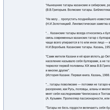
“Нынешние татары казанские и сибирские, раз
(В.В.Григорьев. Волжские татары. Библиотека дл
“Не могу… пропустить позднейшего известия 
(Н.И.Золотницкий. Лингвистическая заметка о 
“… Казанские татары всегда относились к бу
связь современных казанских татар с булгар
чаще всего упираются в то или иное лицо — в
Н.И.Воробьев. Казанские татары. Казань, 1953
"Сами жители Казани и её края вплоть до Ок
население называло себя булгарами, а не тата
тюрколог первой половины XIX века В.В.Гри
и многие другие".
(История Казани. Первая книга. Казань, 1988. 
"…татары поволжские — потомки не татаро-мон
разорению, как Русь, половцы, аланы и многи
мнят себя наследниками Чингисхана и Тохт
(А. Кузьмин. Пропеллер пассионарности, или
"Татары не безъ гордости величаютъ себя бу