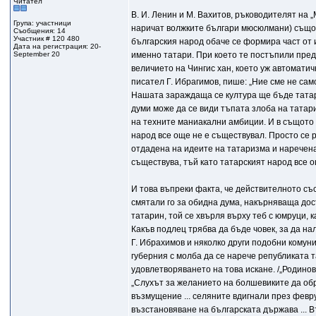
Читател
В. И. Ленин и М. Вахитов, ръководителят на
Група: участници
наричат волжките българи мюсюлмани) също с
Съобщения: 14
Участник # 120 480
българския народ обаче се формира част от и
Дата на регистрация: 20-
September 20
именно татари. При което те постъпили пред
величието на Чингис хан, което уж автоматич
писател Г. Ибрагимов, пише: „Ние сме не само
Нашата зараждаща се култура ще бъде татарска 
думи може да се види тъпата злоба на татар
на техните маниакални амбиции. И в същото 
народ все още не е съществувал. Просто се р
отдадена на идеите на татаризма и наречена
съществува, тъй като татарският народ все о
И това въпреки факта, че действителното със
смятали го за обидна дума, накърняваща дост
татарин, той се хвърля върху теб с юмруци, ка
Какъв подлец трябва да бъде човек, за да н
Г. Ибрахимов и няколко други подобни комун
губерния с молба да се нарече републиката 
удовлетворяването на това искане. /„Родинове
„Слухът за желанието на болшевиките да обр
възмущение ... селяните вдигнали през февр
възстановяване на българската държава ... 