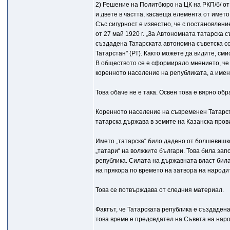
2) Решение на Политбюро на ЦК на РКП/б/ от
и двете в частта, касаеща елемента от името
Със сигурност е известно, че с постановле
от 27 май 1920 г. „За Автономната татарска 
създадена Татарската автономна съветска со
Татарстан" (РТ). Както можете да видите, сми
В обществото се е сформирало мнението, че 
коренното население на републиката, а именн
Това обаче не е така. Освен това е вярно обр
Коренното население на съвременен Татарста
татарска държава в земите на Казанска пров
Името „татарска“ било дадено от болшевишко
„татари“ на волжките българи. Това била запо
република. Силата на държавната власт била
на прякора по времето на затвора на народи
Това се потвърждава от следния материал.
Фактът, че Татарската република е създадена
това време е председател на Съвета на нар