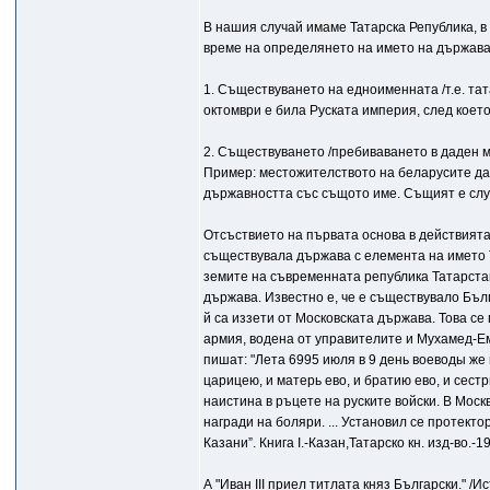
В нашия случай имаме Татарска Република, в 
време на определянето на името на държава
1. Съществуването на едноименната /т.е. та
октомври е била Руската империя, след коет
2. Съществуването /пребиваването в даден м
Пример: местожителството на беларусите дад
държавността със същото име. Същият е слу
Отсъствието на първата основа в действията
съществувала държава с елемента на името Та
земите на съвременната република Татарстан
държава. Известно е, че е съществувало Бълг
й са иззети от Московската държава. Това се 
армия, водена от управителите и Мухамед-Ем
пишат: "Лета 6995 июля в 9 день воеводы же 
царицею, и матерь ево, и братию ево, и сест
наистина в ръцете на руските войски. В Моск
награди на боляри. ... Установил се протект
Казани”. Книга I.-Казан,Татарско кн. изд-во.-19
А "Иван III приел титлата княз Български." /И