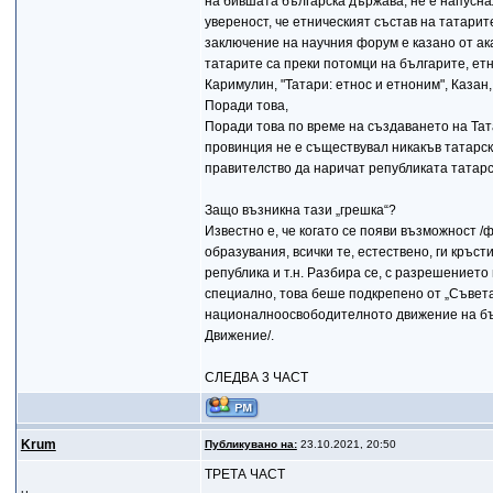
на бившата българска държава, не е напуснал
увереност, че етническият състав на татарит
заключение на научния форум е казано от ак
татарите са преки потомци на българите, етн
Каримулин, "Татари: етнос и етноним", Казан, 
Поради това,
Поради това по време на създаването на Тат
провинция не е съществувал никакъв татарск
правителство да наричат републиката татарс
Защо възникна тази „грешка“?
Известно е, че когато се появи възможност 
образувания, всички те, естествено, ги кръс
република и т.н. Разбира се, с разрешението
специално, това беше подкрепено от „Съвета
националноосвободителното движение на бъл
Движение/.
СЛЕДВА 3 ЧАСТ
Krum
Публикувано на:
23.10.2021, 20:50
ТРЕТА ЧАСТ