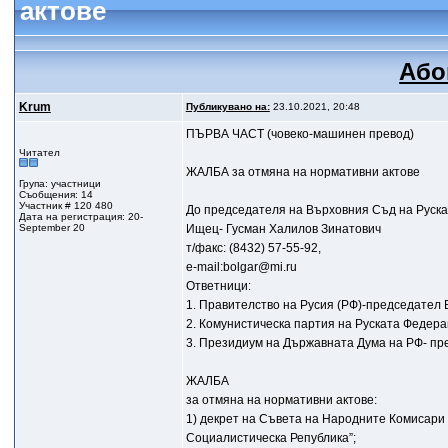
актове
Або
Krum
Публикувано на:
23.10.2021, 20:48
ПЪРВА ЧАСТ (човеко-машинен превод)
Читател
ЖАЛБА за отмяна на нормативни актове
Група: участници
Съобщения: 14
Участник # 120 480
До председателя на Върховния Съд на Руск
Дата на регистрация: 20-
September 20
Ищец- Гусман Халилов Зинатович
т/факс: (8432) 57-55-92,
e-mail:bolgar@mi.ru
Ответници:
1. Правителство на Русия (РФ)-председател В
2. Комунистическа партия на Руската Федера
3. Президиум на Държавната Дума на РФ- пре
ЖАЛБА
за отмяна на нормативни актове:
1) декрет на Съвета на Народните Комисари
Социалистическа Република”;