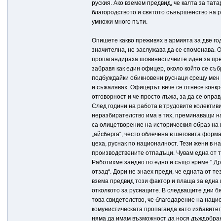
руския. Ако вземем предвид, че калта за тата
благородството и святото съвършенство на р
умножи много пъти.
Опишете какво преживях в армията за две го
значителна, не заслужава да се споменава. 
пропагандираха шовинистичните идеи за пре
забравя как един офицер, около който се съб
подбуждайки обикновени руснаци срещу мен -
и съжалявах. Офицерът вече се отнесе конкр
отговорност и че просто лъжа, за да се оправ
След години на работа в трудовите колектив
неразбирателство има в тях, преминаващи на 
са олицетворение на историческия образ на в
„айсберга“, често облечена в шеговита форма
цеха, руснак по националност. Тези жени в 
производствените отпадъци. Чувам една от тя
Работихме заедно по едно и също време." Дру
отзад“. Дори не знаех преди, че едната от те
взема предвид този фактор и плаща за една 
отколкото за руснаците. В следващите дни б
това свидетелство, че благодарение на наци
комунистическата пропаганда като избавител 
няма да имам възможност да нося дъждобран 