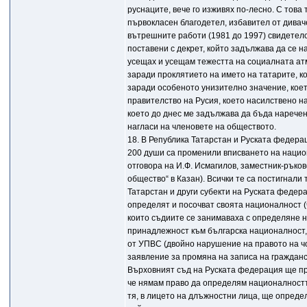
руснаците, вече го изживях по-лесно. С това 
първокласен благодетел, избавител от дивач
вътрешните работи (1981 до 1997) свидетелс
поставени с декрет, който задължава да се на
усещах и усещам тежестта на социалната атм
заради проклятието на името на татарите, к
заради особеното унизително значение, кое
правителство на Русия, което насилствено на
което до днес ме задължава да бъда наречен
нагласи на членовете на обществото.
18. В Република Татарстан и Руската федерац
200 души са променили вписването на национ
отговора на И.Ф. Исмагилов, заместник-ръко
общество“ в Казан). Всички те са постигнали
Татарстан и други субекти на Руската федер
определят и посочват своята националност (
които съдиите се занимаваха с определяне н
принадлежност към българска националност, 
от УПВС (двойно нарушение на правото на ч
заявление за промяна на записа на гражданс
Върховният съд на Руската федерация ще пре
че нямам право да определям националността
тя, в лицето на длъжностни лица, ще опреде