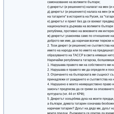
самоназвание на волжките българи;
г) декретът (и решението) налагат на мен (и
д) декретът (и решението) налага на мен (и 
на татарите" в историята на Русия, за "татар
е) декретът е приет без да се вземат предв
националната държава на волжките българи 
република, противно на вековните им интере
ж) декретът узаконява само по отношение н
доброто ми име, да наричам всички тюркски 
2. Този декрет (и решение) не съответства 
името на народа или по името на предишната
образуването на ТАССР в света нямаше нито 
Наричайки републиката татарска, болшевишк
1. Нарушава правото ми на собственото ми 
2. Нарушава е правото ми да определя и пос
3. Отричането на българската ми същност съ
принадлежи от раждането и съответства на 
4. Нарушено е моето неимуществено право на
законът предписва да се грижи за опазванет
културата (чл. 44 от КРФ);
5. Декретът оскърбява духа на моите предци, 
а българи, думата татарин означава безбожни
наричам татарин? Духът на дядо ми, духът н
моите предци. Държавата се опитва да вземе 