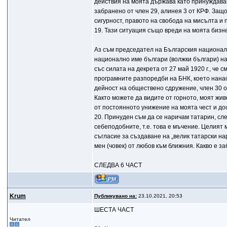
действия на моята държава като принуждаващ
забранено от член 29, алинея 3 от КРФ. Защ
сигурност, правото на свобода на мисълта и
19. Тази ситуация също вреди на моята бизн
Аз съм председател на Българския национал
национално име българи (волжки българи) н
със силата на декрета от 27 май 1920 г., че
програмните разпоредби на БНК, което нана
дейност на обществено сдружение, член 30 о
Както можете да видите от горното, моят жив
от постоянното унижение на моята чест и до
20. Принуден съм да се наричам татарин, сл
себеподобните, т.е. това е мъчение. Целият 
съгласие за създаване на „велик татарски н
мен (човек) от любов към ближния. Какво е за
СЛЕДВА 6 ЧАСТ
Krum
Публикувано на:
23.10.2021, 20:53
ШЕСТА ЧАСТ
Читател