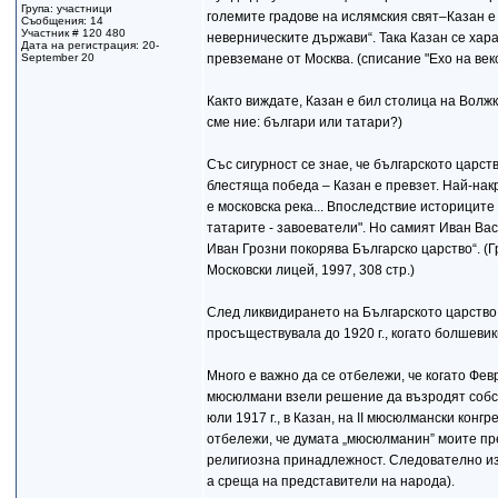
Група: участници
големите градове на ислямския свят–Казан е
Съобщения: 14
Участник # 120 480
неверническите държави“. Така Казан се хара
Дата на регистрация: 20-
September 20
превземане от Москва. (списание "Ехо на веков
Както виждате, Казан е бил столица на Волжк
сме ние: българи или татари?)
Със сигурност се знае, че българското царств
блестяща победа – Казан е превзет. Най-нак
е московска река... Впоследствие историците
татарите - завоеватели". Но самият Иван Вас
Иван Грозни покорява Българско царство“. (Г
Московски лицей, 1997, 308 стр.)
След ликвидирането на Българското царство 
просъществувала до 1920 г., когато болшевик
Много е важно да се отбележи, че когато Фев
мюсюлмани взели решение да възродят собст
юли 1917 г., в Казан, на II мюсюлмански конгре
отбележи, че думата „мюсюлманин” моите пре
религиозна принадлежност. Следователно из
а среща на представители на народа).