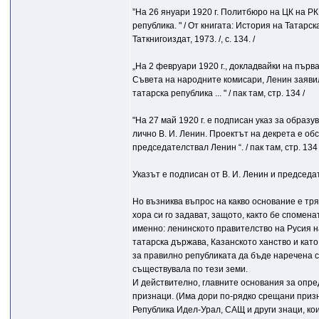
”На 26 януари 1920 г. Политбюро на ЦК на Р
република. " / От книгата: История на Татарс
Таткнигоиздат, 1973. /, с. 134. /
„На 2 февруари 1920 г., докладвайки на пър
Съвета на народните комисари, Ленин заяви
татарска република ... " / пак там, стр. 134 /
"На 27 май 1920 г. е подписан указ за образу
лично В. И. Ленин. Проектът на декрета е о
председателствал Ленин “. / пак там, стр. 134 
Указът е подписан от В. И. Ленин и председ
Но възниква въпрос на какво основание е тр
хора си го задават, защото, както бе спомена
именно: ленинското правителство на Русия н
татарска държава, Казанското ханство и кат
за правилно републиката да бъде наречена с
съществувала по тези земи.
И действително, главните основания за опре
признаци. (Има дори по-рядко срещани призн
Република Идел-Урал, САЩ и други знаци, кои