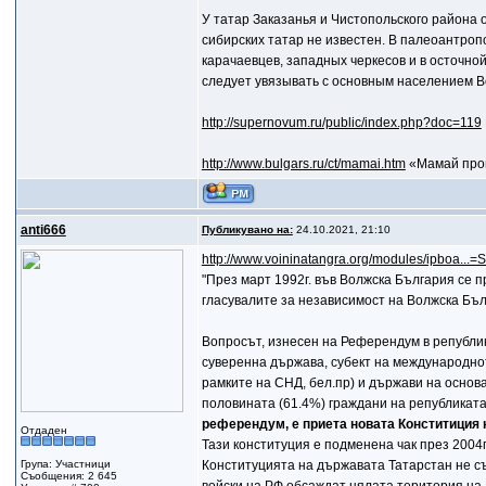
У татар Заказанья и Чистопольского района 
сибирских татар не известен. В палеоантроп
карачаевцев, западных черкесов и в осточной
следует увязывать с основным населением В
http://supernovum.ru/public/index.php?doc=119
http://www.bulgars.ru/ct/mamai.htm
«Мамай прош
anti666
Публикувано на:
24.10.2021, 21:10
http://www.voininatangra.org/modules/ipboa...
"През март 1992г. във Волжска България се 
гласувалите за независимост на Волжска Бъл
Вопросът, изнесен на Референдум в републик
суверенна държава, субект на международнот
рамките на СНД, бел.пр) и държави на основа
половината (61.4%) граждани на републикат
референдум, е приета новата Конститиция н
Отдаден
Тази конституция е подменена чак през 2004
Група: Участници
Конституцията на държавата Татарстан не съ
Съобщения: 2 645