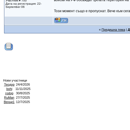
войски на РФ обсаждат цялата територия на 
Участник # 700
Дата на регистрация: 22-
September 06
Този момент също е пропуснат. Вече към сега
«
Предишна тема
|
Д
Нови участници
Теодор
24/4/2026
bohi
11/11/2025
rodop
30/8/2025
RuMan
27/7/2025
Венци1
12/7/2025