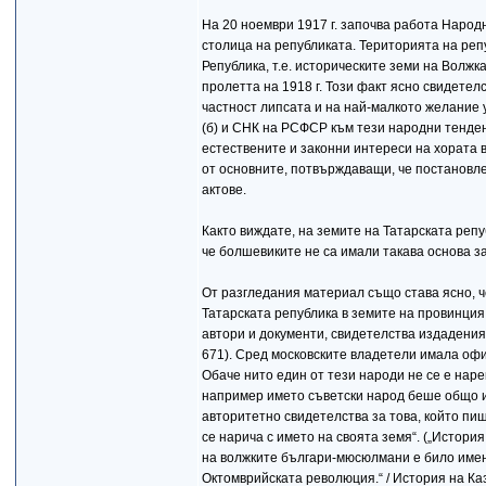
На 20 ноември 1917 г. започва работа Народ
столица на републиката. Територията на ре
Република, т.е. историческите земи на Волж
пролетта на 1918 г. Този факт ясно свидете
частност липсата и на най-малкото желание 
(б) и СНК на РСФСР към тези народни тенде
естествените и законни интереси на хората 
от основните, потвърждаващи, че постановле
актове.
Както виждате, на земите на Татарската репу
че болшевиките не са имали такава основа за
От разгледания материал също става ясно, ч
Татарската република в земите на провинция 
автори и документи, свидетелства издаденият
671). Сред московските владетели имала офи
Обаче нито един от тези народи не се е нарек
например името съветски народ беше общо им
авторитетно свидетелства за това, който пиш
се нарича с името на своята земя“. („История
на волжките българи-мюсюлмани е било именн
Октомврийската революция.“ / История на Казан,