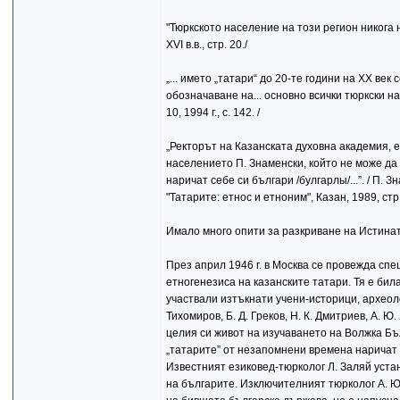
"Тюркското население на този регион никога 
ХVI в.в., стр. 20./
„... името „татари“ до 20-те години на XX ве
обозначаване на... основно всички тюркски на
10, 1994 г., с. 142. /
„Ректорът на Казанската духовна академия,
населението П. Знаменски, който не може да
наричат себе си българи /булгарлы/...”. / П. З
"Татарите: етнос и етноним", Казан, 1989, стр.
Имало много опити за разкриване на Истинат
През април 1946 г. в Москва се провежда сп
етногенезиса на казанските татари. Тя е би
участвали изтъкнати учени-историци, археоло
Тихомиров, Б. Д. Греков, Н. К. Дмитриев, А. 
целия си живот на изучаването на Волжка Бъ
„татарите” от незапомнени времена наричат 
Известният езиковед-тюрколог Л. Заляй уста
на българите. Изключителният тюрколог А. Ю