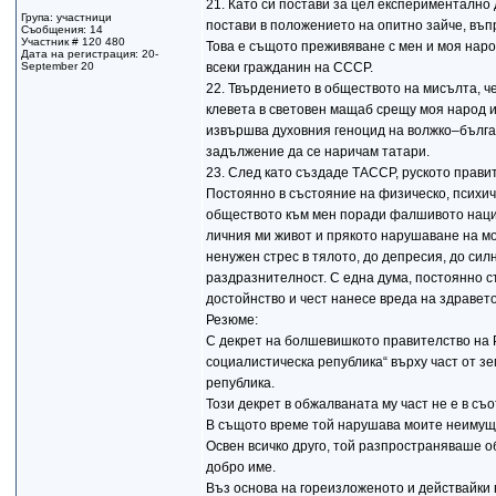
21. Като си постави за цел експериментално
Група: участници
постави в положението на опитно зайче, въпр
Съобщения: 14
Участник # 120 480
Това е същото преживяване с мен и моя наро
Дата на регистрация: 20-
September 20
всеки гражданин на СССР.
22. Твърдението в обществото на мисълта, че
клевета в световен мащаб срещу моя народ и
извършва духовния геноцид на волжко–българ
задължение да се наричам татари.
23. След като създаде ТАССР, руското прави
Постоянно в състояние на физическо, психи
обществото към мен поради фалшивото нацио
личния ми живот и прякото нарушаване на мо
ненужен стрес в тялото, до депресия, до сил
раздразнителност. С една дума, постоянно 
достойнство и чест нанесе вреда на здравето
Резюме:
С декрет на болшевишкото правителство на Р
социалистическа република“ върху част от з
република.
Този декрет в обжалваната му част не е в съо
В същото време той нарушава моите неимуще
Освен всичко друго, той разпространяваше о
добро име.
Въз основа на гореизложеното и действайки 