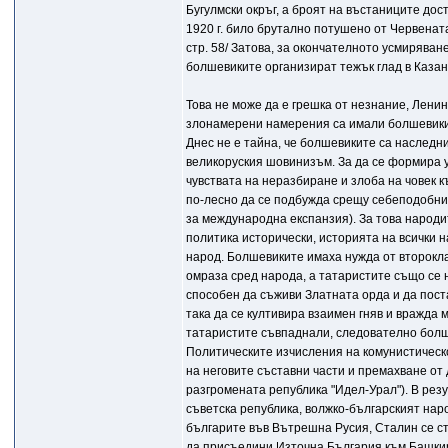
Бугулмски окръг, а броят на въстаниците дос
1920 г. било брутално потушено от Червенат
стр. 58/ Затова, за окончателното усмиряван
болшевиките организират тежък глад в Казанс
Това не може да е грешка от незнание, Ленин
злонамерени намерения са имали болшевикит
Днес не е тайна, че болшевиките са наследн
великоруския шовинизъм. За да се формира у
чувствата на неразбиране и злоба на човек к
по-лесно да се подбужда срещу себеподобнит
за международна експанзия). За това народит
политика исторически, историята на всички 
народ. Болшевиките имаха нужда от второкла
омраза сред народа, а татаристите също се н
способен да съживи Златната орда и да пост
така да се култивира взаимен гняв и вражда
татаристите съвпаднали, следователно болше
Политическите изчисления на комунистическ
на неговите съставни части и премахване от
разгромената република "Идел-Урал"). В рез
съветска република, волжко-българският наро
българите във Вътрешна Русия, Сталин се с
да присъедини Източна България към Башкирск