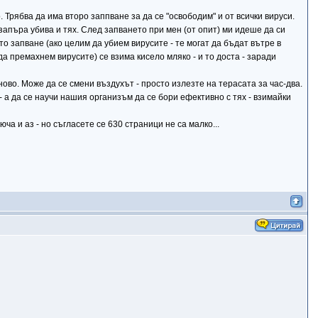
 Трябва да има второ заппване за да се "освободим" и от всички вируси.
запъра убива и тях. След запването при мен (от опит) ми идеше да си
о запване (ако целим да убием вирусите - те могат да бъдат вътре в
да премахнем вирусите) се взима кисело мляко - и то доста - заради
ово. Може да се смени въздухът - просто излезте на терасата за час-два.
- а да се научи нашия организъм да се бори ефективно с тях - взимайки
ча и аз - но съгласете се 630 страници не са малко...