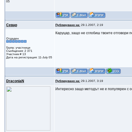
05
Севар
Публикувано на:
29.1.2007, 2:19
Каруцар, защо не сглобиш твоите отговори п
Отдаден
Група: участници
Съобщения: 2 371
Участник # 13
Дата на регистрация: 11-July 05
DraconiaN
Публикувано на:
29.1.2007, 3:19
Интересно защо методът не е популярен с о