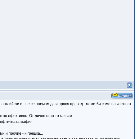
 английски е - не се наемам да и правя превод - може-би само на части от
тно ефективно. От личен опит го казвам.
ацефтичната мафия.
и и прочие - и грешка...