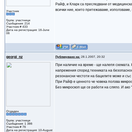
Райф, и Кларк са преследвани от медицинск
всички ние, които притежаваме, използваме,
Участник
Група: участници
Съобщения: 214
Участник # 433
Дата на регистрация: 16-June
06
gеorgi_nz
Публикувано на:
28.1.2007, 20:32
При наличие на време - ще налепя схемата. 
напрежения според техниката на безопасност
резонансни честоти на бацилите може и със 
При Райф е ценното че човека ползва микрос
Без микроскоп ще се работи на сляпо. И ако
Отдаден
Група: участници
Съобщения: 1 386
Участник # 76
Дата на регистрация: 10-August