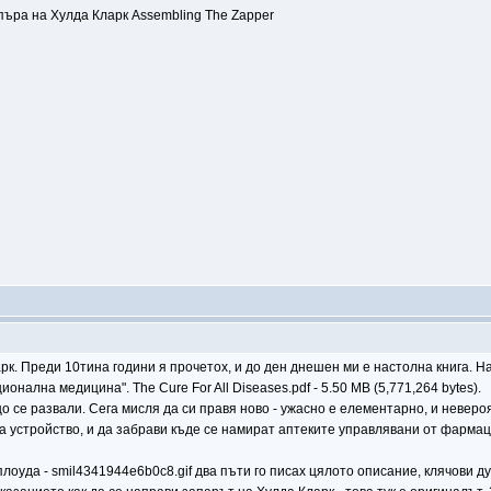
пъра на Хулда Кларк Assembling The Zapper
рк. Преди 10тина години я прочетох, и до ден днешен ми е настолна книга. На
онална медицина". The Cure For All Diseases.pdf - 5.50 MB (5,771,264 bytes).
 се развали. Сега мисля да си правя ново - ужасно е елементарно, и невероя
ва устройство, и да забрави къде се намират аптеките управлявани от фарм
оуда - smil4341944e6b0c8.gif два пъти го писах цялото описание, клячови дум