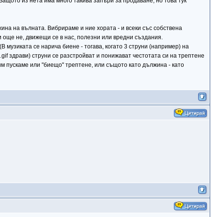
 Защото из нета има много такива запъри за продаване, но това тук
ина на вълната. Вибрираме и ние хората - и всеки със собствена
и още не, движещи се в нас, полезни или вредни създания.
В музиката се нарича биене - тогава, когато 3 струни (например) на
8.gif здрави) струни се разстройват и понижават честотата си на трептене
 им пускаме или "биещо" трептене, или същото като дължина - като