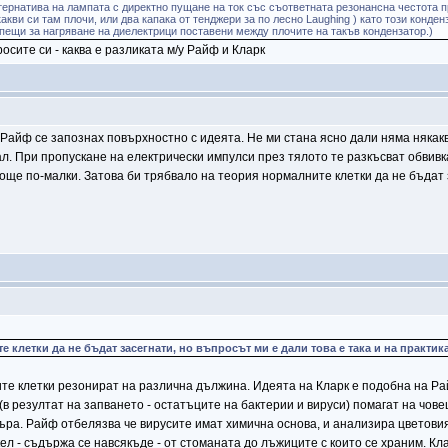
ернатива на лампата с директно пущане на ток със съответната резонансна честота пр
кви си там плочи, или два капака от тенджери за по лесно Laughing ) като този конде
пещи за нагряване на диелектрици поставени между плочите на такъв кондензатор.)
осите си - каква е разликата м/у Райф и Кларк
 Райф се запознах повърхностно с идеята. Не ми стана ясно дали няма някакв
вал. При пропускане на електрически импулси през тялото те разкъсват обвивк
още по-малки. Затова би трябвало на теория нормалните клетки да не бъдат з
 клетки да не бъдат засегнати, но въпросът ми е дали това е така и на практика
те клетки резонират на различна дължина. Идеята на Кларк е подобна на Райф
(в резултат на запването - остатъците на бактерии и вируси) помагат на чов
ъра. Райф отбелязва че вирусите имат химична основа, и анализира цветовия 
икел - съдържа се навсякъде - от стоманата до лъжиците с които се храним. 