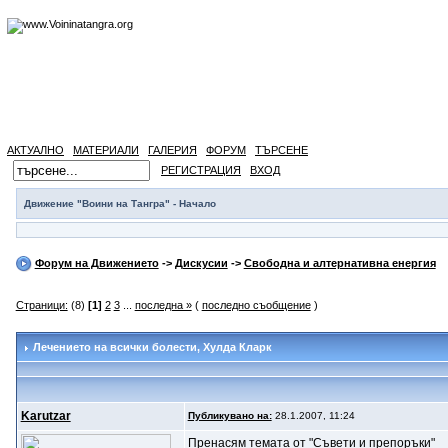
АКТУАЛНО
МАТЕРИАЛИ
ГАЛЕРИЯ
ФОРУМ
ТЪРСЕНЕ
РЕГИСТРАЦИЯ
ВХОД
Движение "Воини на Тангра" - Начало
Форум на Движението
->
Дискусии
->
Свободна и алтернативна енергия
Страници:
(8)
[1]
2
3
...
последна »
(
последно съобщение
)
Лечението на всички болести
, Хулда Кларк
Karutzar
Публикувано на:
28.1.2007, 11:24
Пренасям темата от "Съвети и препоръки"