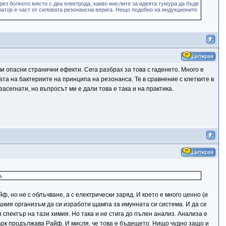
ез болното място с два електрода, какво мислите за идеята тумура да бъде
нзатор е част от силовата резонансна верига. Нещо подобно на индукционите
и опасни странични ефекти. Сега разбрах за това с гаденето. Много е
ата на бактериите на принципа на резонанса. Те в сравнение с клетките в
асегнати, но въпросът ми е дали това е така и на практика.
.
, но не с облъчване, а с електрически заряд. И което е много ценно (и
ешкия организъм да си изработи щампа за имунната си система. И да се
спектър на тази химия. Но така и не стига до пълен анализ. Анализа е
Кларк продължава Райф. И мисля, че това е бъдещето. Нищо чудно защо и