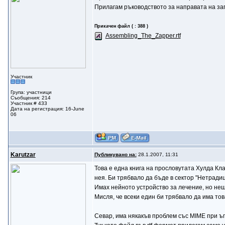
Прилагам ръководството за направата на за
Прикачен файл ( : 388 )
Assembling_The_Zapper.rtf
Участник
Група: участници
Съобщения: 214
Участник # 433
Дата на регистрация: 16-June
06
Karutzar
Публикувано на:
28.1.2007, 11:31
Това е една книга на прословутата Хулда Кла
нея. Би трябвало да бъде в сектор "Нетрадици
Имах нейното устройство за лечение, но нещо
Мисля, че всеки един би трябвало да има то
Севар, има някакъв проблем със MIME при ъпл