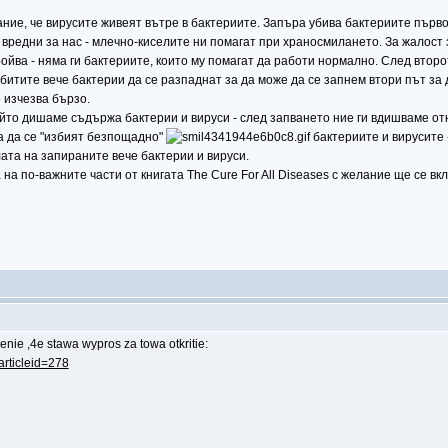
мание, че вирусите живеят вътре в бактериите. Запъра убива бактериите първо.
 вредни за нас - млечно-киселите ни помагат при храносмилането. За жалост 
йва - няма ги бактериите, които му помагат да работи нормално. След второт
убитите вече бактерии да се разпаднат за да може да се запнем втори път за 
 изчезва бързо.
ойто дишаме съдържа бактерии и вируси - след запването ние ги вдишваме отн
а да се "избият безпощадно"
бактериите и вирусите 
ата на запираните вече бактерии и вируси.
а по-важните части от книгата The Cure For All Diseases с желание ще се вклю
nie ,4e stawa wypros za towa otkritie:
articleid=278