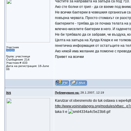
Частите за направата на запъра са под ?10.
Ако сте болни от грип - да се вземе под вни
Не всички бактерии в човешкия организъм са
повърна червата. Просто стомахът се разстро
бактериите - трябва да се почака телата на 
млечно-киселите бактерии в него. И гаденето
Не би трябвало да се забравя, че въздуха, к
Целта на запъра на Хулда Кларк е не толков
генетична информация от остатъците на тел
Участник
Ако някой има желание да помогне с превода н
Група: участници
Привет на всички
Съобщения: 214
Участник # 433
Дата на регистрация: 16-June
06
iss
Публикувано на:
28.1.2007, 12:19
Karutzar ot obesnenoto do tuk ostawa s wpe4qtle
http://www.voininatangra.org/modules/xfsec...p?
taka li e