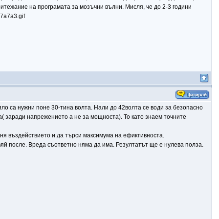
тежание на програмата за мозъчни вълни. Мисля, че до 2-3 години
ло са нужни поне 30-тина волта. Нали до 42волта се води за безопасно
( заради напрежението а не за мощноста). То като знаем точните
еня въздействието и да търси максимума на ефиктивноста.
вяй после. Вреда съответно няма да има. Резултатът ще е нулева полза.