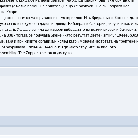
указанието как да се направи запарът на Хулда Кларк - това тук е оригиналът.
правих (с малка помощ на приятел), нещо се развали - ще си направя нов.
 на Кларк.
същество, - всичко материално и нематериално. И вибрира със собствена дълж
духовен или недуховен даден индивид. Вибрират и бактерии, вируси, и какви л
ната. Е, Хулда е успяла да измери вибрациите на всички вируси и бактерии. (
 на 338 - тогава се получава биене - като резултат двете ( smil4341944e6b0c
аме. Така и при живите организми - след като им знаем честотата на трептене
 ги разрушава - smil4341944e6b0c8.gif както струните на пианото.
ssembling The Zapper в основни дискусии