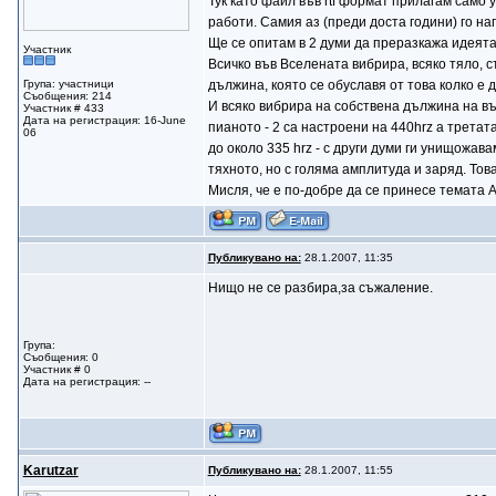
Тук като файл във rtf формат прилагам само 
работи. Самия аз (преди доста години) го на
Ще се опитам в 2 думи да преразкажа идеята
Участник
Всичко във Вселената вибрира, всяко тяло, 
Група: участници
дължина, която се обуславя от това колко е 
Съобщения: 214
И всяко вибрира на собствена дължина на въл
Участник # 433
Дата на регистрация: 16-June
пианото - 2 са настроени на 440hrz а третата
06
до около 335 hrz - с други думи ги унищожав
тяхното, но с голяма амплитуда и заряд. Това
Мисля, че е по-добре да се принесе темата A
Публикувано на:
28.1.2007, 11:35
Нищо не се разбира,за съжаление.
Група:
Съобщения: 0
Участник # 0
Дата на регистрация: --
Karutzar
Публикувано на:
28.1.2007, 11:55