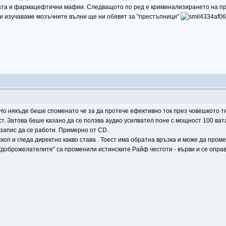
ата и фармацефтични мафии. Следващото по ред е криминализирането на при
 и изучаваме мозъчните вълни ще ни обявят за "престъпници"
Но някъде беше споменато че за да протече ефективно ток през човешкото тя
. Затова беше казано да се ползва аудио усилвател поне с мощност 100 вата
запис да се работи. Примерно от CD.
коп и гледа директно какво става . Тоест има обратна връзка и може да пром
 "доброжелателите" са променили истинските Райф честоти - върви и се опра