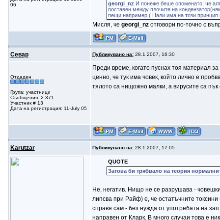
georgi_nz
И понеже беше споменато, че алт
06
поставен между плочите на кондензатор(няка
пещи например.( Нали има на този принцип 
Мисля, че
georgi_nz
отговори по-точно с въпр
Севар
Публикувано на:
28.1.2007, 16:30
Преди време, когато пуснах тоя материал за
ценно, че тук има човек, който лично е проб
Отдаден
тялото са нищожно малки, а вирусите са пък 
Група: участници
Съобщения: 2 371
Участник # 13
Дата на регистрация: 11-July 05
Karutzar
Публикувано на:
28.1.2007, 17:05
QUOTE
Затова би трябвало на теория нормалните
Не, негатив. Нищо не се разрушава - човешки
липсва при Райф) е, че остатъчните токсини 
справя сам - без нужда от употребата на зап
направен от Кларк. В много случаи това е н