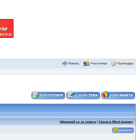
Помощ
Участници
Календар
Абонирай се за темата
|
Свали в Word формат