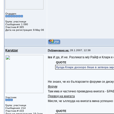
Отдаден
Група: участници
Съобщения: 1 090
Участник # 365
Дата на регистрация: 8-May 06
Karutzar
Публикувано на:
28.1.2007, 12:38
iss
И да, И не. Разликата м/у Райф и Кларк е
QUOTE
Хулда Кларк доскоро беше в затвора зара
Не знаех, че из българските форуми се диску
Форум
Там има и частично преведена книгата - БРА
Превод на книгата
Участник
Мисля, че ъплоуда на книгата мина успешно и
Група: участници
Съобщения: 214
Участник # 433
QUOTE
Дата на регистрация: 16-June