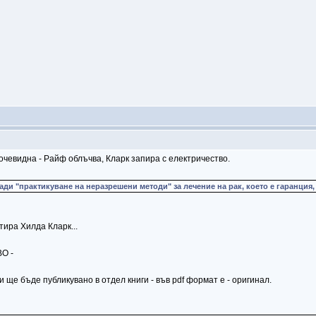
 очевидна - Райф облъчва, Кларк запира с електричество.
ди "практикуване на неразрешени методи" за лечение на рак, което е гаранция, ч
тира Хилда Кларк...
ВО -
 ще бъде публикувано в отдел книги - във pdf формат е - оригинал.