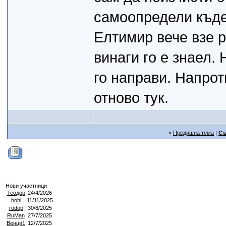
самоопредели къде
Елтимир вече взе р
винаги го е знаел.
го направи. Напрот
отново тук.
«
Предишна тема
|
Съ
Нови участници
Теодор
24/4/2026
bohi
11/11/2025
rodop
30/8/2025
RuMan
27/7/2025
Венци1
12/7/2025