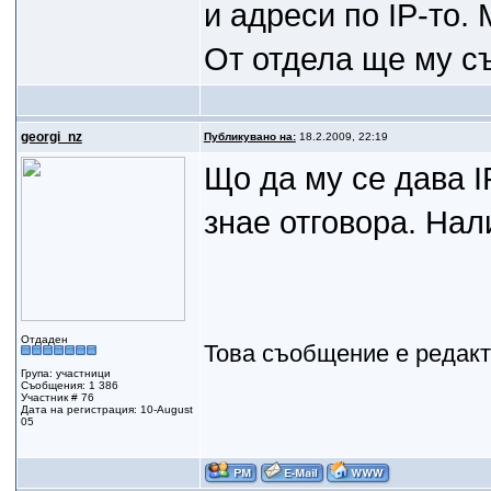
и адреси по IP-то.
От отдела ще му съ
gеorgi_nz
Публикувано на:
18.2.2009, 22:19
Що да му се дава I
знае отговора. Нал
Отдаден
Това съобщение е редак
Група: участници
Съобщения: 1 386
Участник # 76
Дата на регистрация: 10-August
05