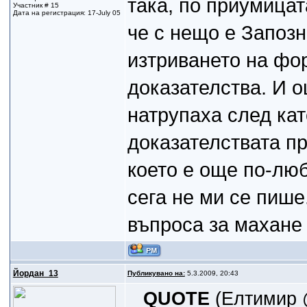
така, по приумицат
Участник # 15
Дата на регистрация: 17-July 05
че с нещо е Запозн
изтриването на фо
доказателства. И о
натрупаха след ка
доказателствата пр
което е още по-люб
сега не ми се пише
въпроса за махане
Йордан_13
Публикувано на:
5.3.2009, 20:43
QUOTE
(Елтимир @