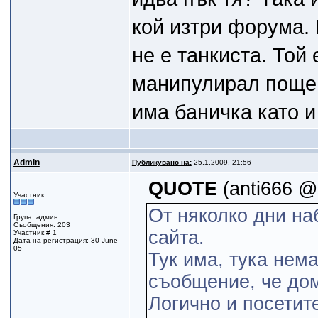
кой изтри форума. 
не е танкиста. Той
манипулирал пощен
има баничка като и 
Admin
Публикувано на:
25.1.2009, 21:56
QUOTE
(anti666 @
Участник
От няколко дни на
Група: админ
Съобщения: 203
сайта.
Участник # 1
Дата на регистрация: 30-June
05
Тук има, тука нема
съобщение, че дом
Логично и посетит