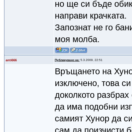
но ще си бъде обик
направи крачката.
Запознат не го бани
моя молба.
anti666
Публикувано на:
5.3.2009, 22:51
Връщането на Хуно
изключено, това си
доколкото разбрах 
да има подобни из
самият Хунор да си
сам да поизчисти б