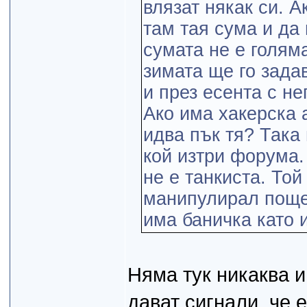
влязат някак си. А
там тая сума и да
сумата не е голям
зимата ще го зада
и през есента с н
Ако има хакерска 
идва пък тя? Така
кой изтри форума.
не е танкиста. Той
манипулирал пощен
има баничка като и
Няма тук никаква и
дават сигнали, че 