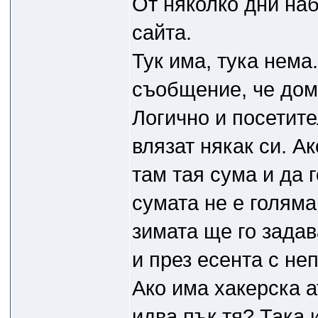
От няколко дни на
сайта.
Тук има, тука нема.
съобщение, че доме
Логично и посетите
влязат някак си. А
там тая сума и да 
сумата не е голяма
зимата ще го задав
и през есента с не
Ако има хакерска а
идва пък тя? Така 