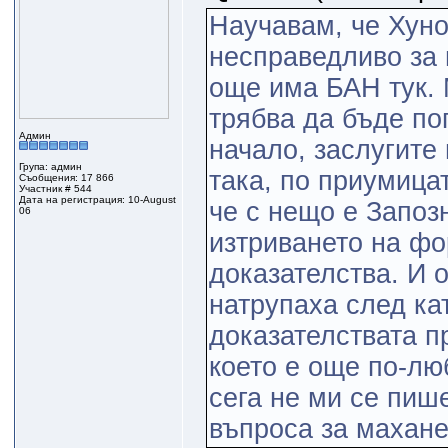
Научавам, че Хуно
несправедливо за 
още има БАН тук. 
трябва да бъде по
Админ
начало, заслугите
Група: админ
така, по приумицат
Съобщения: 17 866
Участник # 544
Дата на регистрация: 10-August
че с нещо е Запоз
06
изтриването на ф
доказателства. И 
натрупаха след ка
доказателствата п
което е още по-лю
сега не ми се пиш
въпроса за махане