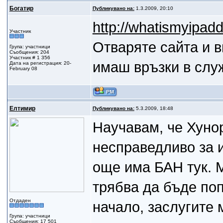
Богатир
Публикувано на:
1.3.2009, 20:10
http://whatismyipad
Участник
Отваряте сайта и в
Група: участници
Съобщения: 204
Участник # 1 356
имаш връзки в слу
Дата на регистрация: 20-
February 08
Eлтимир
Публикувано на:
5.3.2009, 18:48
Научавам, че Хуно
несправедливо за 
още има БАН тук. 
трябва да бъде по
Отдаден
начало, заслугите 
Група: участници
Съобщения: 17 501