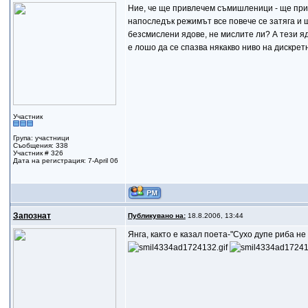
Ние, че ще привлечем съмишленици - ще привл
напоследък режимът все повече се затяга и 
безсмислени ядове, не мислите ли? А тези я
е лошо да се спазва някакво ниво на дискретн
Участник
Група: участници
Съобщения: 338
Участник # 326
Дата на регистрация: 7-April 06
Запознат
Публикувано на:
18.8.2006, 13:44
Янга, както е казал поета-"Сухо дупе риба не 