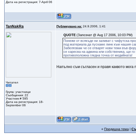
Дата на регистрация: 7-April 06
TanNakRa
Публикувано на:
24.9.2006, 1:41
QUOTE
(Запознат @ Aug 17 2006, 10:03 PM)
Понеже от всякъде ни заливат с чифутска про
под материала да пускаме линк към нашия сайт
Забелязвам че се отварят нови теми във фору
се харесва на админа или собственика, ще го 
противоположна гледна точка от медийната!
Напълно съм съгласен и правя каквото мога
Читател
Група: участници
Съобщения: 22
Участник # 595
Дата на регистрация: 18-
September 06
«
Предишна тема
|
Съ