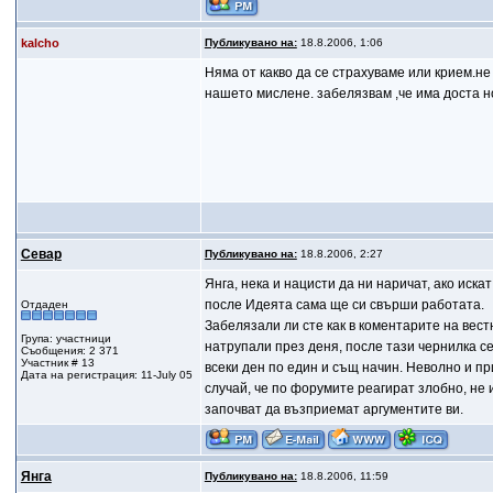
kalcho
Публикувано на:
18.8.2006, 1:06
Няма от какво да се страхуваме или крием.не
нашето мислене. забелязвам ,че има доста 
Севар
Публикувано на:
18.8.2006, 2:27
Янга, нека и нацисти да ни наричат, ако иска
после Идеята сама ще си свърши работата.
Отдаден
Забелязали ли сте как в коментарите на вест
Група: участници
натрупали през деня, после тази чернилка с
Съобщения: 2 371
Участник # 13
всеки ден по един и същ начин. Неволно и пр
Дата на регистрация: 11-July 05
случай, че по форумите реагират злобно, не 
започват да възприемат аргументите ви.
Янга
Публикувано на:
18.8.2006, 11:59