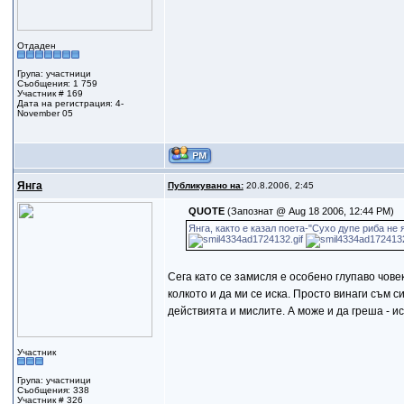
Отдаден
Група: участници
Съобщения: 1 759
Участник # 169
Дата на регистрация: 4-
November 05
Янга
Публикувано на:
20.8.2006, 2:45
QUOTE
(Запознат @ Aug 18 2006, 12:44 PM)
Янга, както е казал поета-"Сухо дупе риба не 
Сега като се замисля е особено глупаво чове
колкото и да ми се иска. Просто винаги съм 
действията и мислите. А може и да греша - ис
Участник
Група: участници
Съобщения: 338
Участник # 326