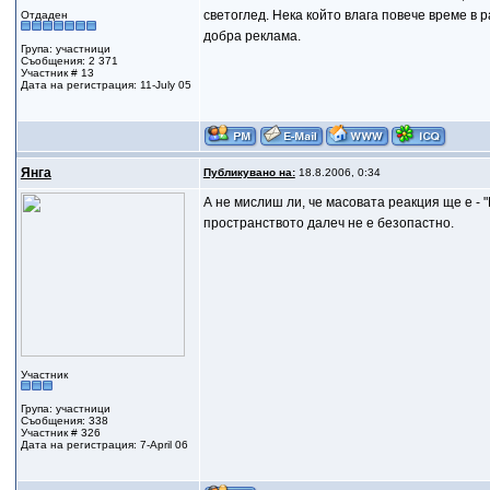
светоглед. Нека който влага повече време в 
Отдаден
добра реклама.
Група: участници
Съобщения: 2 371
Участник # 13
Дата на регистрация: 11-July 05
Янга
Публикувано на:
18.8.2006, 0:34
А не мислиш ли, че масовата реакция ще е - "
пространството далеч не е безопастно.
Участник
Група: участници
Съобщения: 338
Участник # 326
Дата на регистрация: 7-April 06