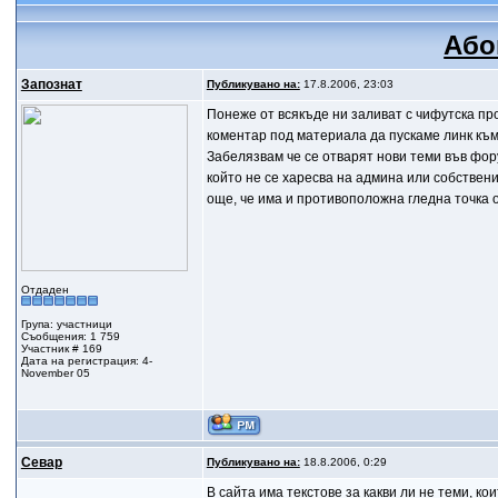
Або
Запознат
Публикувано на:
17.8.2006, 23:03
Понеже от всякъде ни заливат с чифутска пр
коментар под материала да пускаме линк към 
Забелязвам че се отварят нови теми във фор
който не се харесва на админа или собственик
още, че има и противоположна гледна точка 
Отдаден
Група: участници
Съобщения: 1 759
Участник # 169
Дата на регистрация: 4-
November 05
Севар
Публикувано на:
18.8.2006, 0:29
В сайта има текстове за какви ли не теми, ко