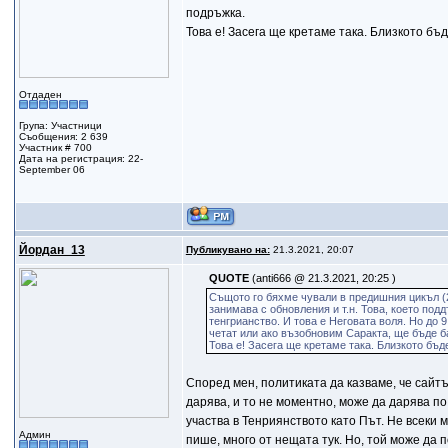
подръжка.
Това е! Засега ще кретаме така. Близкото бъ
Отдаден
Група: Участници
Съобщения: 2 639
Участник # 700
Дата на регистрация: 22-
September 06
Йордан_13
Публикувано на:
21.3.2021, 20:07
QUOTE
(anti666 @ 21.3.2021, 20:25 )
Същото го бяхме чували в предишния цикъл (20
занимава с обновления и т.н. Това, което под
тенгрианство. И това е Неговата воля. Но до 
четат или ако възобновим Саракта, ще бъде б
Това е! Засега ще кретаме така. Близкото бъ
Според мен, политиката да казваме, че сайтъ
дарява, и то не моментно, може да дарява по
участва в Тенриянството като Път. Не всеки 
Админ
пише, много от нещата тук. Но, той може да 