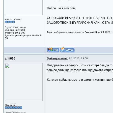
После ще я мислим.
ОСВОБОДИ ВРАГОВЕТЕ НИ ОТ НАШИЯ ПЪТ, 
Често пишещ
ЗАЩОТО ТВОЙ Е БЪЛГАРСКИЯ КАН - СЕГА И
Група: Участници
Съобщения: 658
Това съобщение е редактирано от
Георги-НЗ
на 7.1.2020, 1
Участник # 1 797
Дата на регистрация: 6-March
09
anti666
Публикувано на:
8.1.2020, 23:58
Поздравления Георги! Този сайт трябва да го
зависи дали ще изгасне или ще дочака изгре
Като му дойде времето и самият хостинг ще б
Отдаден
Група: Участници