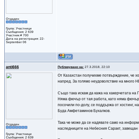
Отдаден
Група: Участници
Съобщения: 2 639
Участник # 700
Дата на регистрация: 22-
September 06
anti666
Публикувано на:
27.3.2018, 22:10
От Казахстан получихме потвърждение, че хо
напред. За голямо неудоволствие на много Н
Също така искам да кажа на хакерчетата на 
Няма фючър от тая работа, като няма фючър и
посочили по-долу, се поддържа от хостинг, н
Буда Амфетаминов Бухалков.
Така че може да се надявате само на информа
Отдаден
наследниците на Небесния Саракт, завещан 
Група: Участници
Съобщения: 2 639