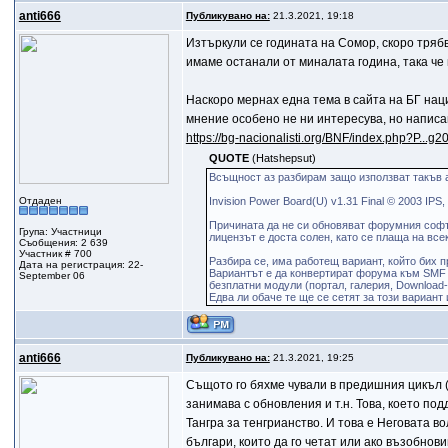
anti666
Публикувано на:
21.3.2021, 19:18
Изтъркули се годината на Сомор, скоро трябв
имаме останали от миналата година, така че
Наскоро мернах една тема в сайта на БГ нац
мнение особено не ни интересува, но написан
https://bg-nacionalisti.org/BNF/index.php?P..
QUOTE
(Hatshepsut)
Всъщност аз разбирам защо използват такъв а
Отдаден
Invision Power Board(U) v1.31 Final © 2003 IPS, 
Причината да не си обновяват форумния софту
Група: Участници
лицензът е доста солен, като се плаща на всек
Съобщения: 2 639
Участник # 700
Разбира се, има работещ вариант, който бих п
Дата на регистрация: 22-
Вариантът е да конвертират форума към SMF 
September 06
безплатни модули (портал, галерия, Download-
Едва ли обаче те ще се сетят за този вариан
anti666
Публикувано на:
21.3.2021, 19:25
Същото го бяхме чували в предишния цикъл (2
занимава с обновления и т.н. Това, което по
Тангра за тенгрианство. И това е Неговата в
българи, които да го четат или ако възобно