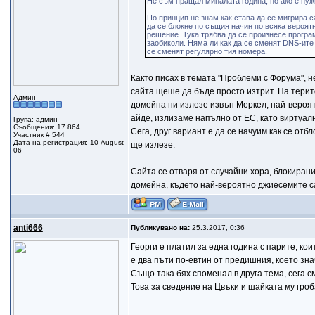
Не съм пращал миналата година, но ако е нуж
По принцип не знам как става да се мигрира с
да се блокне по същия начин по всяка вероят
решение. Тука трябва да се произнесе програ
заобиколи. Няма ли как да се сменят DNS-ите 
се сменят регулярно тия номера.
Както писах в темата "Проблеми с Форума", не
сайта щеше да бъде просто изтрит. На терит
Админ
домейна ни излезе извън Меркел, най-вероятно
айде, излизаме напълно от ЕС, като виртуал
Група: админ
Съобщения: 17 864
Сега, друг вариант е да се начуим как се отб
Участник # 544
Дата на регистрация: 10-August
ще излезе.
06
Сайта се отваря от случайни хора, блокирани
домейна, където най-вероятно джиесемите с
anti666
Публикувано на:
25.3.2017, 0:36
Георги е платил за една година с парите, ко
е два пъти по-евтин от предишния, което зна
Също така бях споменал в друга тема, сега 
Това за сведение на Цвъки и шайката му гро