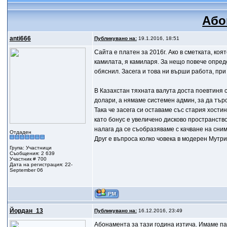
Або
anti666
Публикувано на:
19.1.2016, 18:51
Сайта е платен за 2016г. Ако в сметката, ко
камилата, я камиларя. За нещо повече опред
обяснил. Засега и това ни върши работа, при
В Казахстан тяхната валута доста поевтиня 
долари, а нямаме системен админ, за да търс
Така че засега си оставаме със стария хостин
като бонус е увеличено дисково пространство.
налага да се съобразяваме с качване на сним
Отдаден
Друг е въпроса колко човека в модерен Мутри
Група: Участници
Съобщения: 2 639
Участник # 700
Дата на регистрация: 22-
September 06
Йордан_13
Публикувано на:
16.12.2016, 23:49
Абонамента за тази година изтича. Имаме па