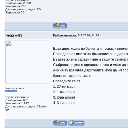
Съобщения: 2 639
Участник # 700
Дата на регистрация: 22-
September 06
Георги-НЗ
Публикувано на:
8.4.2020, 11:24
Едва днес ходих до банката и пуснах извлече
Благодаря от името на Движението на дарит
Бъдете живи и здрави - вие и вашите семейств
Събраната сума е предостатъчна и моля да не
Ако не възразяват дарителите мога да им спо
банките трудно стават.
Преводите са от
1. 27-ми март
Често пишещ
2. 1-ви април
Група: Участници
3. 2-ри април
Съобщения: 658
4. 3-ти април
Участник # 1 797
Дата на регистрация: 6-March
09