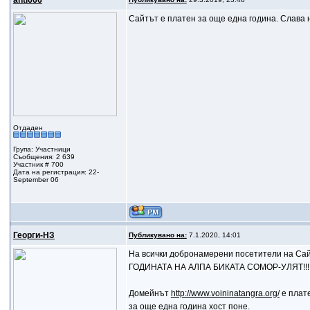
anti666
Сайтът е платен за още една година. Слава н
Отдаден
Група: Участници
Съобщения: 2 639
Участник # 700
Дата на регистрация: 22-
September 06
Георги-НЗ
Публикувано на:
7.1.2020, 14:01
На всички добронамерени посетители на
ГОДИНАТА НА АЛПА БИКАТА СОМОР-УЛЯТ!!!
Домейнът
http://www.voininatangra.org/
е плате
за още една година хост поне.