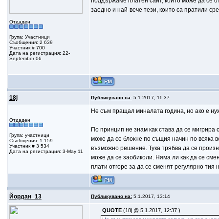
поддържаме платен сайт, който може да се о
заедно и най-вече тези, които са пратили сре
Отдаден
Група: Участници
Съобщения: 2 639
Участник # 700
Дата на регистрация: 22-
September 06
18j
Публикувано на:
5.1.2017, 11:37
Не съм пращал миналата година, но ако е ну
Отдаден
По принцип не знам как става да се мигрира 
Група: участници
може да се блокне по същия начин по всяка в
Съобщения: 1 159
Участник # 3 534
възможно решение. Тука трябва да се произн
Дата на регистрация: 3-May 11
може да се заобиколи. Няма ли как да се сме
плати отгоре за да се сменят регулярно тия 
Йордан_13
Публикувано на:
5.1.2017, 13:14
QUOTE
(18j @ 5.1.2017, 12:37 )