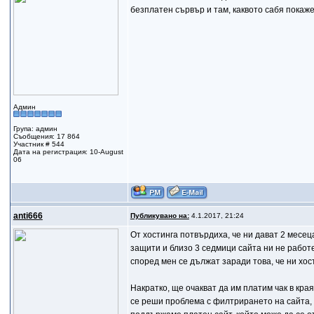
безплатен сървър и там, каквото сабя покаже
Админ
Група: админ
Съобщения: 17 864
Участник # 544
Дата на регистрация: 10-August
06
anti666
Публикувано на:
4.1.2017, 21:24
От хостинга потвърдиха, че ни дават 2 месе
защити и близо 3 седмици сайта ни не работе
според мен се дължат заради това, че ни хос
Накратко, ще очакват да им платим чак в кра
се реши проблема с филтрирането на сайта, к