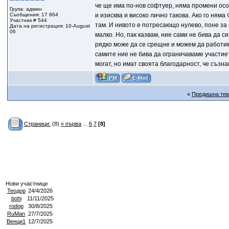
че ще има по-нов софтуер, няма промени особ
Група: админ
Съобщения: 17 864
и изисква и високо лично такова. Ако го няма
Участник # 544
там. И нивото е потресающо нулево, поне за 
Дата на регистрация: 10-August
06
малко. Но, пак казвам, ние сами не бива да с
рядко може да се срещне и можем да работим,
самите ние не бива да ограничаваме участие
могат, но имат своята благодарност, че съзн
«
Предишна те
Страници:
(8)
« първа
...
6
7
[8]
Нови участници
Теодор
24/4/2026
bohi
11/11/2025
rodop
30/8/2025
RuMan
27/7/2025
Венци1
12/7/2025