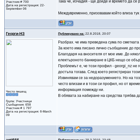
Така че, изчадия - ще дойде и времето да се 
Участник # 700
Дата на регистрация: 22-
September 06
Междувременно, призовавам който влиза тук 
Георги-НЗ
Публикувано на:
22.8.2018, 20:07
Разбрах. че има преведена сума по сметката 
За което има писано лично съобщение до про
Благодаря на вносителя от мое име. До няко
електъроното банкиране в ЦКБ нещо се обърк
Проблемът е, че този профил - gеorgi_nz не г
достъпа тогава. След което регистрирах този
Извинявам се за недоразумението. Но на тоз
често влизам и в този си профил, но от врем
информация помежду ни.
Често пишещ
В обявата за набиране на средства трябва да
Група: Участници
Съобщения: 658
Участник # 1 797
Дата на регистрация: 6-March
09
Публикувано на:
29.3.2019, 23:48