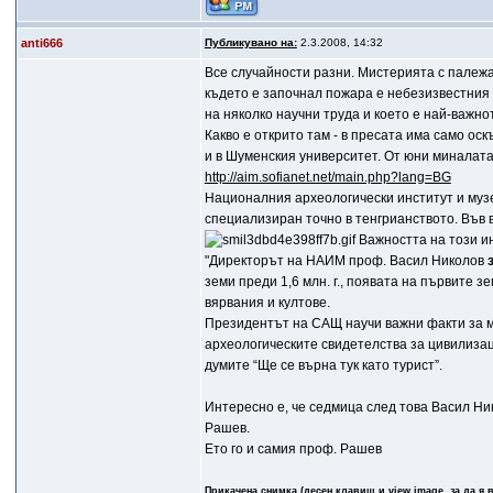
anti666
Публикувано на:
2.3.2008, 14:32
Все случайности разни. Мистерията с палежа 
където е започнал пожара е небезизвестния 
на няколко научни труда и което е най-важно
Какво е открито там - в пресата има само ос
и в Шуменския университет. От юни миналата
http://aim.sofianet.net/main.php?lang=BG
Националния археологически институт и музе
специализиран точно в тенгрианството. Във в
Важността на този ин
"Директорът на НАИМ проф. Васил Николов
земи преди 1,6 млн. г., появата на първите 
вярвания и култове.
Президентът на САЩ научи важни факти за м
археологическите свидетелства за цивилизац
думите “Ще се върна тук като турист”.
Интересно е, че седмица след това Васил Ни
Рашев.
Ето го и самия проф. Рашев
Прикачена снимка (десен клавиш и view image, за да я 