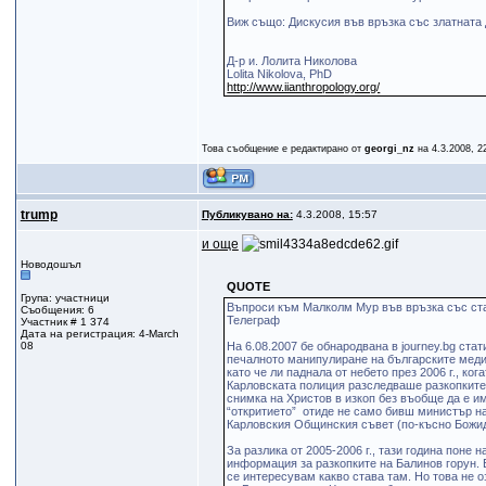
Виж също: Дискусия във връзка със златната 
Д-р и. Лолита Николова
Lolita Nikolova, PhD
http://www.iianthropology.org/
Това съобщение е редактирано от
georgi_nz
на 4.3.2008, 2
trump
Публикувано на:
4.3.2008, 15:57
и още
Новодошъл
QUOTE
Група: участници
Въпроси към Малколм Мур във връзка със ста
Съобщения: 6
Телеграф
Участник # 1 374
Дата на регистрация: 4-March
08
На 6.08.2007 бе обнародвана в journey.bg стат
печалното манипулиране на българските меди
като че ли паднала от небето през 2006 г., 
Карловската полиция разследваше разкопките
снимка на Христов в изкоп без въобще да е и
“откритието” отиде не само бивш министър на
Карловския Общинския съвет (по-късно Божид
За разлика от 2005-2006 г., тази година поне 
информация за разкопките на Балинов горун. Е
се интересувам какво става там. Но това не 