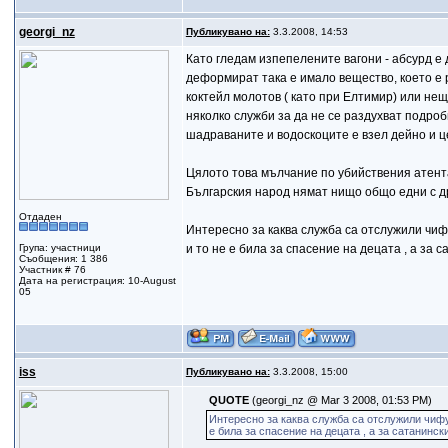
gеorgi_nz
Публикувано на:
3.3.2008, 14:53
Като гледам изпепелените вагони - абсурд е 
деформират така е имало вещество, което е
коктейл молотов ( като при Елтимир) или нещо
няколко служби за да не се раздухват подроб
шадраваните и водоскоците е взел дейно и ц
Цялото това мълчание по убийствения атентат
Българския народ нямат нищо общо едни с др
Отдаден
Интересно за каква служба са отслужили чифу
Група: участници
и то не е била за спасение на децата , а за 
Съобщения: 1 386
Участник # 76
Дата на регистрация: 10-August
05
iss
Публикувано на:
3.3.2008, 15:00
QUOTE
(georgi_nz @ Mar 3 2008, 01:53 PM)
Интересно за каква служба са отслужили чифут
е била за спасение на децата , а за сатанинск