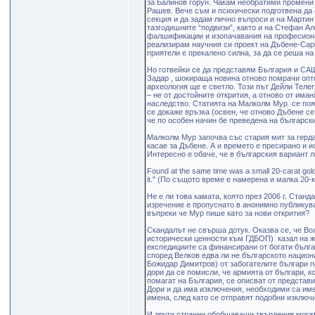
за Балинов горун. Чакам необратими промени 
Рашев. Вече съм и психически подготвена да 
секция и да задам лично въпроси и на Мартин 
тазгодишните “подвизи”, както и на Стефан Ал
фалшификации и изопачавания на професионал
реализирам научния си проект на Дъбене-Саро
приятели e прекалено силна, за да се реша на
Но готвейки се да представям България и СА
Задар , шокираща новина отново помрачи оп
археология ще е светло. Този път Дейли Теле
– не от достойните открития, а отново от има
наследство. Статията на Малколм Мур се появ
се докаже връзка (освен, че отново Дъбене се
че по особен начин бе преведена на български
Малколм Мур започва със стария мит за гердан
касае за Дъбене. А и времето е пресирано и и
Интересно е обаче, че в българския вариант
Found at the same time was a small 20-carat gold
it." (По същото време е намерена и малка 20-к
Не е ли това камата, която през 2006 г. Станд
изречение е пропуснато в анонимно публикува
въпреки че Мур пише като за нови открития?
Скандалът не свърша дотук. Оказва се, че Во
исторически ценности към ГДБОП) казал на ж
експедициите са финансирани от богати бълга
според Велков едва ли не българското национ
Божидар Димитров) от забогателите българи по
дори да се помисли, че армията от българи, к
помагат на България, се описват от представ
Дори и да има изключения, необходими са име
имена, след като се отправят подобни изключ
И други странни обобщаващи твърдения могат 