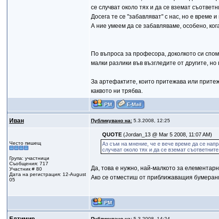
се случват около тях и да се вземат съответ
Досега те се "забавляват" с нас, но е време и
А ние умеем да се забавляваме, особено, кога 
По въпроса за професора, доколкото си спом
малки разлики във възгледите от другите, но
За артефактите, които притежава или притежав
каквото ни трябва.
Иван
Публикувано на:
5.3.2008, 12:25
QUOTE
(Jordan_13 @ Mar 5 2008, 11:07 AM)
Често пишещ
Аз съм на мнение, че е вече време да се напр
случват около тях и да се вземат съответните
Група: участници
Съобщения: 717
Да, това е нужно, най-малкото за елементарн
Участник # 80
Дата на регистрация: 12-August
Ако се отместиш от приближаващия бумеранг, 
05
Публикувано на:
5.3.2008, 14:24