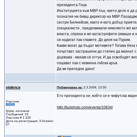
президента Гоце.
Институцията към МВР пък, чието дело е да 
познатия ни бивш директор на МВР Пазарджик
сестри Белнейски, както и като добър прият
специалисти , предизвикали няколкото жп ка
власта, спряха и жп катастрофите (имаше и н
си надигат пак главите. До деня на Пурим.
Какви могат да бъдат мотивите? Тогава бяха 
почустват застрашени до степен да махнат с 
държава - махам се оттук. И да освободят жи
гощават пак с невинна гойска кръв.
Да ви преседне дано!
violence
Публикувано на:
2.3.2008, 13:50
Ето президента ни, който си е чифутска мари
Участник
http://bulphoto.com/events/10834/
Група: изгонени
Съобщения: 33
Участник # 1 228
Дата на регистрация: 3-October
07