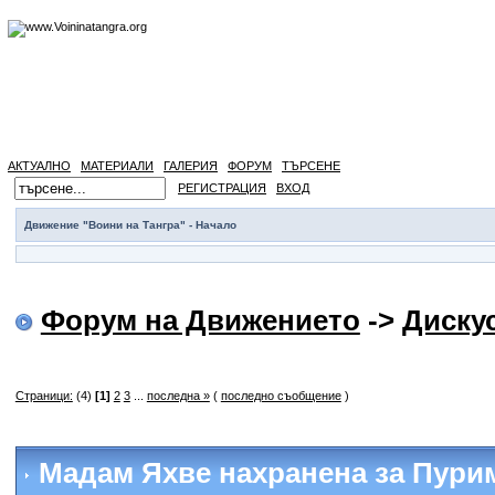
АКТУАЛНО
МАТЕРИАЛИ
ГАЛЕРИЯ
ФОРУМ
ТЪРСЕНЕ
РЕГИСТРАЦИЯ
ВХОД
Движение "Воини на Тангра" - Начало
Форум на Движението
->
Диску
Страници:
(4)
[1]
2
3
...
последна »
(
последно съобщение
)
Мадам Яхве нахранена за Пури