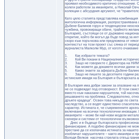
проявил необходимото критично отношение. 
колеги работели за иманярите, а Николай Овч
колекции с абсурдния аргумент, че “правителс
Като цяло статията представлява комбинация 
митологична информация, разпространявана 
Дъбене-Балинов горун и тенденциозни неосно
чужбина, провокиращи обаче, трайното желани
България), състоящи се от държавно национа
откритие, който би могъл да бъде повод за ин
скоро към поръчкова или предложена от няког
контекстът на този проект със сянка от пери
журналиста Малколм Мур, от когото очакваме 
1. Как избрахте темата?
2. Кой Ви покани в Националния историчес
3. Защо не говорихте с Директора на НИМ
4. Как можете да докажете всички данни за 
5. Какво знаете за аферата Дъбене-Балинов
6. Защо не пишете за десетките години разк
истинския имидж на България и българската 
В България има добри закони за опазване на 
не се подвеждат под отговорност. В този смис
вместо към наказани нарушители, той насочв
решаването на проблема. Следователно, отно
дръжте крадеца”. Освен това никъде по света
наследство, а се водят единствено спасителн
характер. Истината е, че съвременните архео
включване на всички технологични иновации. 
иманярите – може би най-нови модели метало
скенери и системи от технологични възможнос
Днес и в бъдеще българската професионалн
финансиране. А подобно финансиране не може
престане да се изопачава истината за нашето
изобличат нарушителите – както иманяри и пр
Володя Велков насочва стрeлата отвъд граница