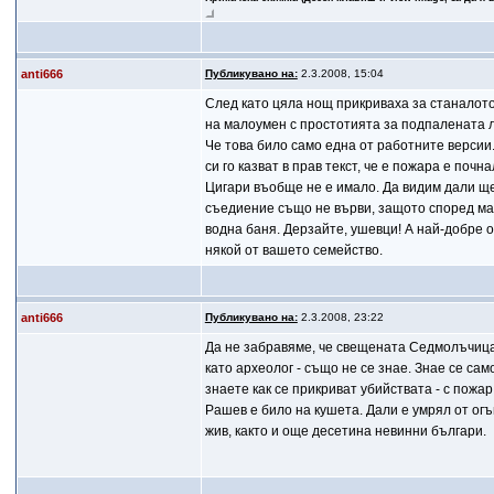
anti666
Публикувано на:
2.3.2008, 15:04
След като цяла нощ прикриваха за станалото
на малоумен с простотията за подпалената 
Че това било само една от работните версии.
си го казват в прав текст, че е пожара е поч
Цигари въобще не е имало. Да видим дали ще
съедиение също не върви, защото според ма
водна баня. Дерзайте, ушевци! А най-добре 
някой от вашето семейство.
anti666
Публикувано на:
2.3.2008, 23:22
Да не забравяме, че свещената Седмолъчица 
като археолог - също не се знае. Знае се са
знаете как се прикриват убийствата - с пожар
Рашев е било на кушета. Дали е умрял от огъ
жив, както и още десетина невинни българи.