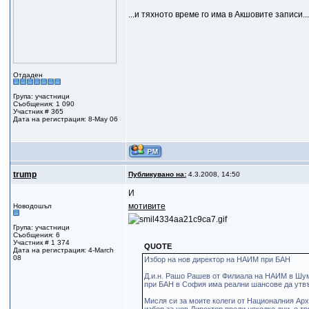
...и тяхното време го има в Акшовите записи.
Отдаден
Група: участници
Съобщения: 1 090
Участник # 365
Дата на регистрация: 8-May 06
trump
Публикувано на:
4.3.2008, 14:50
И
мотивите
Новодошъл
Група: участници
Съобщения: 6
Участник # 1 374
QUOTE
Дата на регистрация: 4-March
08
Избор на нов директор на НАИМ при БАН
Д.и.н. Рашо Рашев от Филиала на НАИМ в Шум
при БАН в София има реални шансове да утв
Мисля си за моитe колеги от Националния Арх