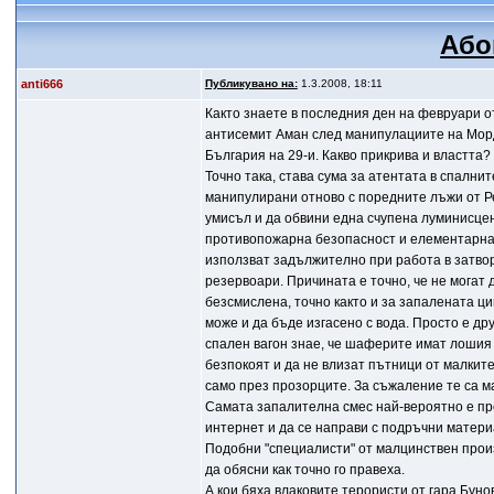
Або
anti666
Публикувано на:
1.3.2008, 18:11
Както знаете в последния ден на февруари от
антисемит Аман след манипулациите на Мордох
България на 29-и. Какво прикрива и властта?
Точно така, става сума за атентата в спални
манипулирани отново с поредните лъжи от Р
умисъл и да обвини една счупена луминисцен
противопожарна безопасност и елементарна
използват задължително при работа в затвор
резервоари. Причината е точно, че не могат 
безсмислена, точно както и за запалената ци
може и да бъде изгасено с вода. Просто е др
спален вагон знае, че шаферите имат лошия 
безпокоят и да не влизат пътници от малките 
само през прозорците. За съжаление те са м
Самата запалителна смес най-вероятно е пре
интернет и да се направи с подръчни материал
Подобни "специалисти" от малцинствен произ
да обясни как точно го правеха.
А кои бяха влаковите терористи от гара Буно