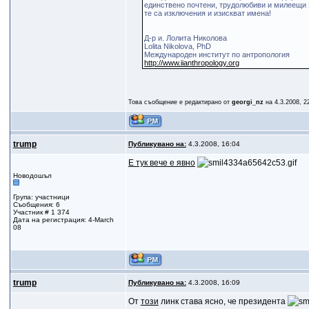
единствено почтени, трудолюбиви и милеещи 
те са изключeния и изискват имена!
Д-р и. Лолита Николова
Lolita Nikolova, PhD
Международен институт по антропология
http://www.iianthropology.org
Това съобщение е редактирано от
georgi_nz
на 4.3.2008, 2
trump
Публикувано на:
4.3.2008, 16:04
Е тук вече е явно
Новодошъл
Група: участници
Съобщения: 6
Участник # 1 374
Дата на регистрация: 4-March
08
trump
Публикувано на:
4.3.2008, 16:09
От
този
линк става ясно, че президента