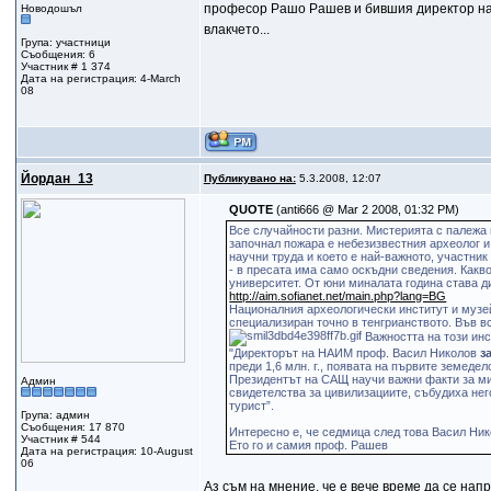
професор Рашо Рашев и бившия директор на 
Новодошъл
влакчето...
Група: участници
Съобщения: 6
Участник # 1 374
Дата на регистрация: 4-March
08
Йордан_13
Публикувано на:
5.3.2008, 12:07
QUOTE
(anti666 @ Mar 2 2008, 01:32 PM)
Все случайности разни. Мистерията с палежа н
започнал пожара е небезизвестния археолог и
научни труда и което е най-важното, участник
- в пресата има само оскъдни сведения. Какв
университет. От юни миналата година става д
http://aim.sofianet.net/main.php?lang=BG
Националния археологически институт и музей
специализиран точно в тенгрианството. Във в
Важността на този инс
"Директорът на НАИМ проф. Васил Николов
з
преди 1,6 млн. г., появата на първите земеде
Президентът на САЩ научи важни факти за ми
Админ
свидетелства за цивилизациите, събудиха нег
турист”.
Група: админ
Съобщения: 17 870
Интересно е, че седмица след това Васил Ник
Участник # 544
Ето го и самия проф. Рашев
Дата на регистрация: 10-August
06
Аз съм на мнение, че е вече време да се нап