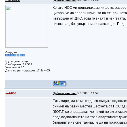
Eлтимир
Когато НСС ми подпалиха жилището, разростра
цигара, че да запали цимента на стълбището 
извършен от ДПС, това го знаят и ченгетата
висок глас, без увъртания и навсякъде. Подпа
Отдаден
Група: участници
Съобщения: 17 501
Участник # 15
Дата на регистрация: 17-July 05
anti666
Публикувано на:
5.3.2008, 14:54
Елтимире, ми те може да са същите подпалва
снимки на разни местни шефчета от НСС да к
(ДОТИ) се оправдават, че никой не им е казал
след подпалването на твоя апартамент даже 
българите не сме такива, че да ни приказава