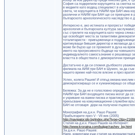
избор за нов Директор преди няколко дни, е т
София са подкрепили корупцията за сметка на
в медиите като водещ специалист в изучаванет
света, че корупцията в НАИМ при БАН има коре
различни и НАИМ при БАН ще се превърне в р
българското археологическото наследство е д
Интересно е, ако истината и прогресът победя
археолoгия и българската култура заслужават,
със стрелите на корупцията като черна сянк
ще освободят места за талантливи демократи
тоталитаристи - привърженици и поддръжници
критикуващи бившия директор и желаещи да с
може би бързо ще се променят в духа на врем
името на прогресивното бъдеще на човешкото
индивидуалното самосъзнание е решаващо за 
властта в обществата с демократични принцип
Достатъчно е да си спомня дълбокото уважени
филиала на АИМ при БАН в Шумен, за да съм 
нашето време най-после влезне и през врати
Успех, колега Рашев! И отвъд океана мислим 
демократизиращо се и хуманизиращо се обще
Бележка: За да не e голословнo определениет
НАИМ при БАН входящите писма могат да се з
е укриване на важни писма и практикуване за
прекъсване на комуникационни служебни връз
БАН не отговаря дори на получени първостеп
Монография на д.и.н. Рашо Рашев:
Прабългарите през V - VІІ век (2005)
http://navigator.idg.bg/index.php?type=2&p=216
Статия на д.и.н. Рашо Рашев на Интернет:
http://www.kroraina.com/bulgar/rashev_bg.html
За д.и.н. Рашо Рашев:
Напр. коментари към статия нa журналисткат