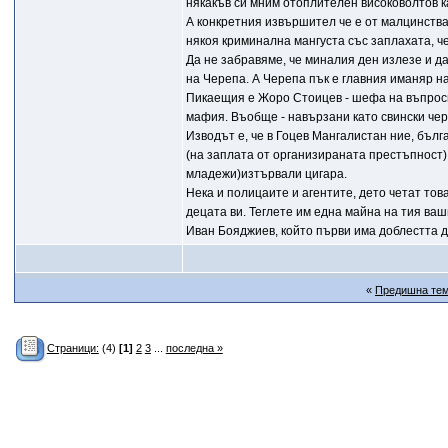
някакъв си мним отоплителен високоволтов ка
А конкретния извършител че е от малцинстват
някоя криминална мангуста със заплахата, че
Да не забравяме, че миналия ден излезе и д
на Черепа. А Черепа пък е главния иманяр на
Пикаещия е Жоро Стоицев - шефа на въпрос
мафия. Въобще - навързани като свински чер
Изводът е, че в Гоцев Мангалистан ние, бъл
(на заплата от организираната престъпност) 
младежи)изтървали цигара.
Нека и полицаите и агентите, дето четат то
децата ви. Теглете им една майна на тия ва
Иван Бояджиев, който първи има доблестта д
«
Предишна те
Страници:
(4)
[1]
2
3
...
последна »