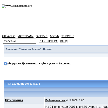
АКТУАЛНО
МАТЕРИАЛИ
ГАЛЕРИЯ
ФОРУМ
ТЪРСЕНЕ
РЕГИСТРАЦИЯ
ВХОД
Движение "Воини на Тангра" - Начало
Форум на Движението
->
Дискусии
->
Актуално
Справедливост за А.Д. !
НСъпротива
Публикувано на:
4.11.2008, 1:06
На 21-ви януари 2007 г., в 4.30 сутринта, п