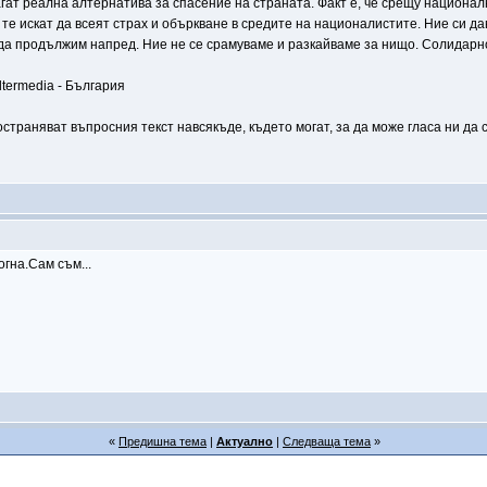
гат реална алтернатива за спасение на страната. Факт е, че срещу национал
те искат да всеят страх и объркване в средите на националистите. Ние си да
 да продължим напред. Ние не се срамуваме и разкайваме за нищо. Солидарно
ltermedia - България
траняват въпросния текст навсякъде, където могат, за да може гласа ни да с
гна.Сам съм...
«
Предишна тема
|
Актуално
|
Следваща тема
»