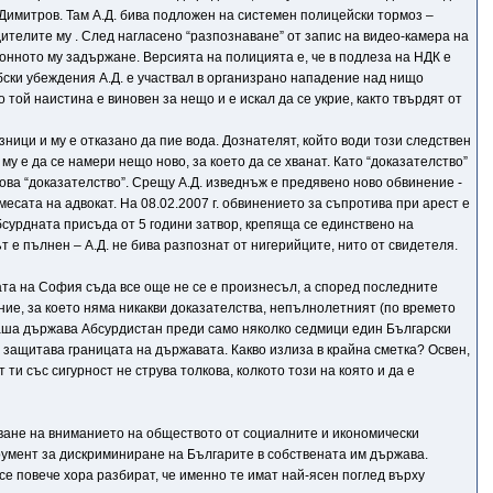
 Димитров. Там А.Д. бива подложен на системен полицейски тормоз –
ителите му . След нагласено “разпознаване” от запис на видео-камера на
аконното му задържане. Версията на полицията е, че в подлеза на НДК е
ски убеждения А.Д. е участвал в организрано нападение над нищо
той наистина е виновен за нещо и е искал да се укрие, както твърдят от
ници и му е отказано да пие вода. Дознателят, който води този следствен
у е да се намери нещо ново, за което да се хванат. Като “доказателство”
ова “доказателство”. Срещу А.Д. изведнъж е предявено ново обвинение -
месата на адвокат. На 08.02.2007 г. обвинението за съпротива при арест е
бсурдната присъда от 5 години затвор, крепяща се единствено на
т е пълнен – А.Д. не бива разпознат от нигерийците, нито от свидетеля.
ата на София съда все още не се е произнесъл, а според последните
ие, за което няма никакви доказателства, непълнолетният (по времето
а наша държава Абсурдистан преди само няколко седмици един Български
 защитава границата на държавата. Какво излиза в крайна сметка? Освен,
ти със сигурност не струва толкова, колкото този на която и да е
ване на вниманието на обществото от социалните и икономически
румент за дискриминиране на Българите в собствената им държава.
е повече хора разбират, че именно те имат най-ясен поглед върху