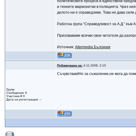
политическите процеси и единствени предла
и техните марионетки в полицията. Чрез нея 
делото ни е справедливо. Това ни дава сили
Работна група “Справедливост за А.Д.” към A
Призоваваме всички свои читатели да разпрос
Източник:
Altermedia България
Публикувано на:
4.11.2008, 2:10
Съчувствам!Но за съжаление,не мога да помо
Група:
Съобщения: 0
Участник # 0
Дата на регистрация: --