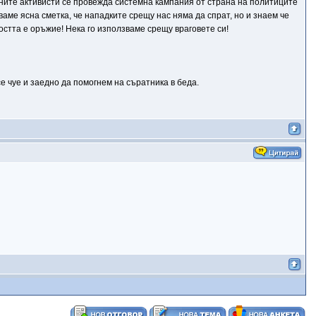
ните активисти се провежда системна кампания от страна на политиците
ваме ясна сметка, че нападките срещу нас няма да спрат, но и знаем че
стта е оръжие! Нека го използваме срещу враговете си!
е чуе и заедно да помогнем на съратника в беда.