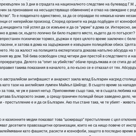
прехвърлен за 3 дни в сградата на националното следствие на булевард Г.М.
ачин за признаване на несъществуващо обвинение) и отказ на свиждане с род
ийство”. То е повдигнато единствено, за да се оправдае по някакъв начин нез
енци от нигерийски произход. Според органите на реда подбуден от ксенофоб
нцидента той успял да се измъкне и да се “укрие” в дома си. Интересно, ако 
очно в дома си, където логично би било първото място, където да го потърсят?
непрестанен психически тормоз, държан е през цялото време заключен с белез
ласени, и затова в дома на задържания е извършен полицейски обиск. Целта м
ието. Но за жалост на полицията експертизата доказва напълно абсурда на т
ения му дом. Той бива освободен след четири дни престой в следствието и на
рокуратура. Делото за “опит за убийство” обаче продължава и се стига до а
аправил такива показания в началото, а по-късно се е отказал от тях. Абсурдъ
йто австралийски антифашист и анархист закла млад Българин насред столиц
 като тази на английския лумпен Майкъл Шийлдс. В същото време за нападен
вор за това, че уж е ранил негър. Припомняме също така, че в същата любим
итава Българското знаме, а срещу граничен полицай беше заведено дело, че
 престъпление е и да си Българин. Ако пък стане така, че те убият - животът 
о и казионните медии показват това “шокиращо” престъпление с цел отклоня
яват десетките правозащитни организации, които не са нищо повече от инст
клеймявани като фашисти, расисти и ксенофоби, защото в последно време вс