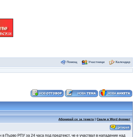
Помощ
Участници
Календар
Абонирай се за темата
|
Свали в Word формат
н в Първо РПУ за 24 часа под предтекст, че е участвал в нападение над