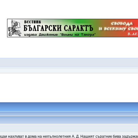
олицаи нахлуват в дома на непълнолетния А. Д. Нашият съратник бива задържа