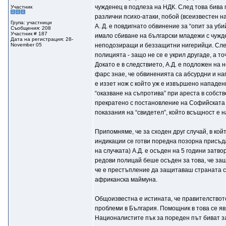
чужденец в подлеза на НДК. След това бива 
Участник
различни психо-атаки, побой (всеизвестен н
Група: участници
А. Д. е повдигнато обвинение за “опит за уб
Съобщения: 208
Участник # 187
имало сбиване на български младежи с чужд
Дата на регистрация: 28-
November 05
неподозиращи и беззащитни нигерийци. След и
полицията - защо не се е укрил другаде, а т
Докато е в следствието, А.Д. е подложен на 
фарс знае, че обвиненията са абсурдни и наг
е иззет нож с който уж е извършено нападен
“оказване на съпротива” при ареста в собств
прекратено с постановление на Софийската п
показания на “свидетел”, който всъщност е н
Припомняме, че за сходен друг случай, в ко
индикации се готви поредна позорна присъда
на случката) А.Д. е осъден на 5 години зат
редови полицай беше осъден за това, че защ
че е престъпление да защитаваш страната си -
африканска маймуна.
Общоизвестна е истината, че правителствот
проблеми в България. Помощник в това се яв
Националистите пък за пореден път биват за