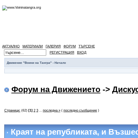
АКТУАЛНО
МАТЕРИАЛИ
ГАЛЕРИЯ
ФОРУМ
ТЪРСЕНЕ
РЕГИСТРАЦИЯ
ВХОД
Движение "Воини на Тангра" - Начало
Форум на Движението
->
Диску
Страници:
(62)
[1]
2
3
...
последна »
(
последно съобщение
)
Краят на републиката
, и Възше