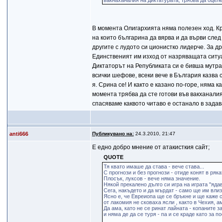
вакнаханалия на диктатурата, трябва да оцел
В момента Олигархията няма полезен ход. Кр
на които българина да вярва и да върви след
другите с лудото си ционистко лидерче. За др
Единственият им изход от назряващата ситуа
Диктаторът на Републиката си е бивша мутра,
всички шефове, всеки вече в България казва
я. Срина се! И както е казано по-горе, няма 
момента трябва да сте готови във вакханали
спасяваме каквото читаво е останало в задав
anti666
Публикувано на:
24.3.2010, 21:47
Е едно добро мнение от атакисткия сайт;
QUOTE
Тя квато имаше да става - вече става...
С прогнози и без прогнози - отиде конят в рякат
Плосък, луксов - вече няма значение.
Някой прекалено дълго си игра на играта "яда
Сега, накъдето и да мърдат - само ще им влиз
Ясно е, че Евреиопа ще се бръкне и ще каже си
от лакомия не сковаха ясли , както в Чехия, а
Да ама, като не се ринат лайната - копаните 
и няма де да се туря - па и се краде като за по