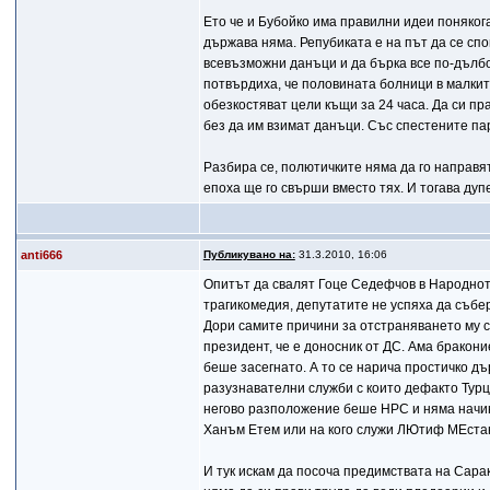
Ето че и Бубойко има правилни идеи поняког
държава няма. Репубиката е на път да се спо
всевъзможни данъци и да бърка все по-дълбо
потвърдиха, че половината болници в малките
обезкостяват цели къщи за 24 часа. Да си пр
без да им взимат данъци. Със спестените па
Разбира се, полютичките няма да го направят
епоха ще го свърши вместо тях. И тогава дуп
anti666
Публикувано на:
31.3.2010, 16:06
Опитът да свалят Гоце Седефчов в Народнот
трагикомедия, депутатите не успяха да събе
Дори самите причини за отстраняването му с
президент, че е доносник от ДС. Ама бракон
беше засегнато. А то се нарича простичко д
разузнавателни служби с които дефакто Турц
негово разположение беше НРС и няма начин
Ханъм Етем или на кого служи ЛЮтиф МЕста
И тук искам да посоча предимствата на Сар