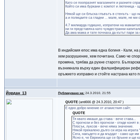
Като се поопразнят магазините и разните спр
Който си има буркани с компот и лютеница - щ
Някой ще си блъска глъвътъ в стенътъ - що ни
а и полицаите са гладни ... мале, мале, не ми
4.7 милиарда годишно, изпратени на мамаита
ни ги представяха като чуждестранни капитал
Да ама мама и тате почнаха да кътът пари за
В индийския епос има една богиня - Кали, на
хем разрушение, хем почитана. Само че споре
промяна, трябва да рухне старото. Българск
възникнала върху един фалшифициран рефере
оръжието изправно и стойте настрана като п
Йордан_13
Публикувано на:
24.3.2010, 21:55
QUOTE
(anti666 @ 24.3.2010, 20:47 )
Е едно добро мнение от атакисткия сайт;
QUOTE
Тя квато имаше да става - вече става...
С прогнози и без прогнози - отиде конят в р
Плосък, луксов - вече няма значение.
Някой прекалено дълго си игра на играта 
Сега, накъдето и да мърдат - само ще им 
Ясно е, че Евреиопа ще се бръкне и ще ка