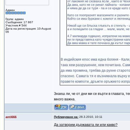
от лакомия не сковаха ясли , както в Чех
Да ама, като не се ринат лайната - копан
и няма де да се туря - па и се краде като з
Админ
Като се поопразнят магазините и разните
Който си има буркани с компот и лютеница
Група: админ
Съобщения: 17 867
Участник # 544
Някой ще си блъска глъвътъ в стенътъ - щ
Дата на регистрация: 10-August
а и полицаите са гладни ... мале, мале, н
06
4.7 милиарда годишно, изпратени на мам
ни ги представяха като чуждестранни ка
Да ама мама и тате почнаха да кътът пар
В индийския епос има една богиня - Кали
така хем разрушение, хем почитана. Само
да има промяна, трябва да рухне старот
спасено. Самата тя е възникнала върху 
правете компоти, дръжте оръжието изпра
Знаеш ли, че от дни ми се върти в главата, т
много важна.
anti666
Публикувано на:
28.3.2010, 10:11
Да затворим държавата ли или какво?