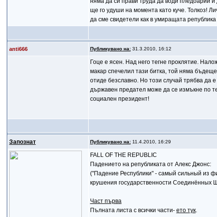
няма да си прави труда да води пледоарии и 
ще го удуши на момента като куче. Толкоз! Л
да сме свидетели как в умиращата република 
anti666
Публикувано на:
31.3.2010, 16:12
Гоце е ясен. Над него тегне проклятие. Налож
макар спечелил тази битка, той няма бъдеще
отиде безславно. Но този случай трябва да е
държавен предател може да се измъкне по те
социален президент!
Запознат
Публикувано на:
11.4.2010, 16:29
FALL OF THE REPUBLIC
Падението на републиката от Алекс Джонс:
("Падение Республики" - самый сильный из 
крушения государственности Соединённых Шт
Част първа
Пълната листа с всички части-
ето тук
.