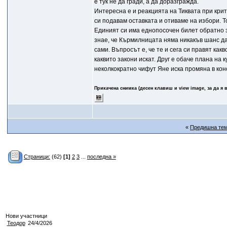
е тук не да гради, а да доразгражда.
Интересна е и реакцията на Тиквата при крит
си подавам оставката и отиваме на избори. То
Единият си има еднопосочен билет обратно з
знае, че Кърмилницата няма никакъв шанс да
сами. Въпросът е, че те и сега си правят какв
каквито закони искат. Друг е обаче плана на
неколкократно чифут Яне иска промяна в кон
Прикачена снимка (десен клавиш и view image, за да я 
«
Предишна те
Страници:
(62)
[1]
2
3
...
последна »
Нови участници
Теодор
24/4/2026