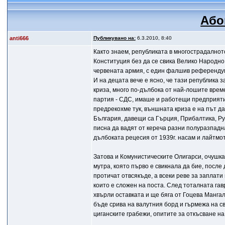
Або
anti666
Публикувано на:
6.3.2010, 8:40
Както знаем, републиката в многострадалнот
Конституция без да се свика Велико Народно
червената армия, с един фалшив референдум 
И на децата вече е ясно, че тази република з
криза, много по-дълбока от най-лошите врем
партия - СДС, имаше и работещи предприятия
предрекохме тук, външната криза е на път д
България, давещи са Гърция, Прибалтика, Ру
писна да вадят от кереча разни полуразпадна
дълбоката рецесия от 1939г. насам и лайтмот
Затова и Комунистическите Олигарси, очушкал
мутра, която първо е свикнала да бие, посл
протичат отвсякъде, а всеки реве за заплати
които е сложен на поста. След тоталната га
хвърли оставката и ще бяга от Гоцева Манга
бъде срива на валутния борд и гърмежа на 
циганските грабежи, опитите за откъсване на