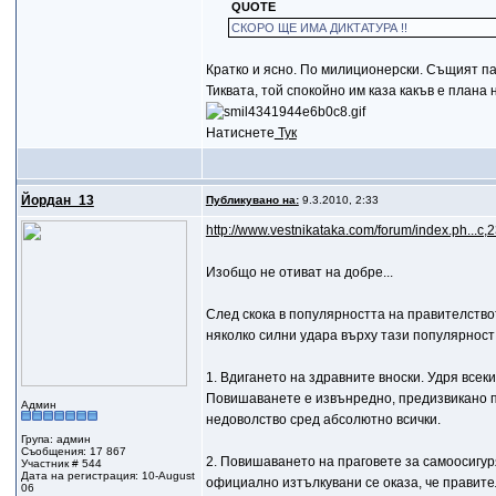
QUOTE
СКОРО ЩЕ ИМА ДИКТАТУРА !!
Кратко и ясно. По милиционерски. Същият па
Тиквата, той спокойно им каза какъв е плана 
Натиснете
Тук
Йордан_13
Публикувано на:
9.3.2010, 2:33
http://www.vestnikataka.com/forum/index.ph...c,
Изобщо не отиват на добре...
След скока в популярността на правителствот
няколко силни удара върху тази популярност
1. Вдигането на здравните вноски. Удря всек
Повишаванете е извънредно, предизвикано п
Админ
недоволство сред абсолютно всички.
Група: админ
Съобщения: 17 867
2. Повишаването на праговете за самоосигуря
Участник # 544
Дата на регистрация: 10-August
официално изтълкувани се оказа, че правит
06