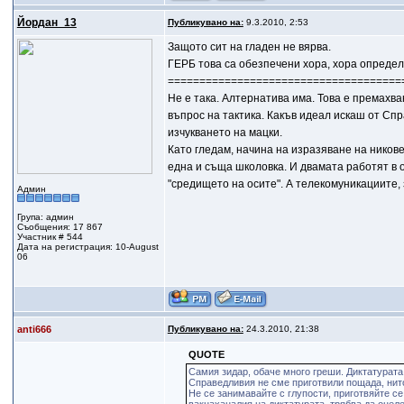
Йордан_13
Публикувано на:
9.3.2010, 2:53
Защото сит на гладен не вярва.
ГЕРБ това са обезпечени хора, хора опреде
=====================================
Не е така. Алтернатива има. Това е премахва
въпрос на тактика. Какъв идеал искаш от Спр
изчукването на мацки.
Като гледам, начина на изразяване на никове
една и съща школовка. И двамата работят в 
"средището на осите". А телекомуникациите, 
Админ
Група: админ
Съобщения: 17 867
Участник # 544
Дата на регистрация: 10-August
06
anti666
Публикувано на:
24.3.2010, 21:38
QUOTE
Самия зидар, обаче много греши. Диктатурата,
Справедливия не сме приготвили пощада, нит
Не се занимавайте с глупости, приготвяйте с