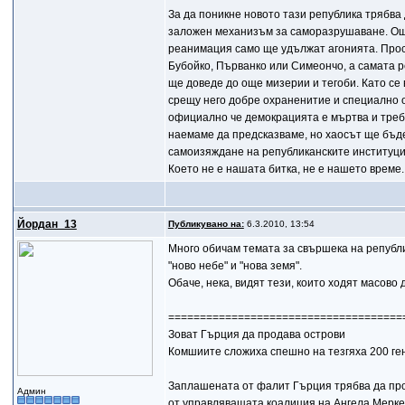
За да поникне новото тази република трябва 
заложен механизъм за саморазрушаване. Още
реанимация само ще удължат агонията. Прост
Бубойко, Първанко или Симеончо, а самата ре
ще доведе до още мизерии и тегоби. Като се
срещу него добре охраненитие и специално 
официално че демокрацията е мъртва и требе 
наемаме да предсказваме, но хаосът ще бъд
самоизяждане на републиканските институци
Което не е нашата битка, не е нашето време.
Йордан_13
Публикувано на:
6.3.2010, 13:54
Много обичам темата за свършека на републик
"ново небе" и "нова земя".
Обаче, нека, видят тези, които ходят масово
=====================================
Зоват Гърция да продава острови
Комшиите сложиха спешно на тезгяха 200 ге
Заплашената от фалит Гърция трябва да прод
Админ
от управляващата коалиция на Ангела Меркел