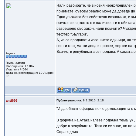
Нали разбирате, че в новия неоколониален ре
приемате, съвсем реално може да доведе до 
Една държава без собствена икономика, с вън
всичко в нея, което е в наличност и я обита
разрешено със закон, нали помните? Чужденци
тефтер "българи".
А, че се продават и човешките единици, на т
вест и кост, малки деца и прочее, жертви на 
Всичко, в републиката се продава. А самата 
Админ
Група: админ
Съобщения: 17 867
Участник # 544
Дата на регистрация: 10-August
06
anti666
Публикувано на:
9.3.2010, 2:18
"И да обявят официално че демокрацията е м
В форума на Атака излезе подобна тема
Тук
,
добре в републиката. Това си се знае, но по
Справедлив