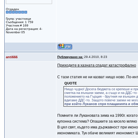
Отдаден
Група: участници
Съобщения: 1 759
Участник # 169
Дата на регистрация: 4-
November 05
anti666
Публикувано на:
29.4.2010, 8:23
Приходите в хазната спадат катастрофално
С тази статия не ни казват нищо ново. По-ин
QUOTE
Нищо чудно! Досега бюджета се крепеше и пре
сметка на външни заеми, а също и на ДДС-то 
положението на Гърция - брутния ни външен дъ
вдигаме ДДС-то. Защото повече заеми не мога
при който Луканов спря плащанията и об
Помните ли Лукановата зима на 1990г. когат
купонна система? Опашките за кисело мляко и
В цял свят, където има държавност при икон
икономиката. Тук обаче великият икономист Ш