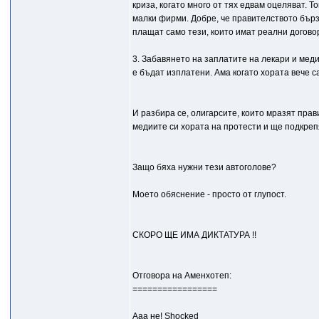
криза, когато много от тях едвам оцеляват. 
малки фирми. Добре, че правителството бърз
плащат само тези, които имат реални догово
3. Забавянето на заплатите на лекари и медиц
е бъдат изплатени. Ама когато хората вече с
И разбира се, олигарсите, които мразят пра
медиите си хората на протести и ще подкреп
Защо бяха нужни тези автоголове?
Моето обяснение - просто от глупост.
СКОРО ЩЕ ИМА ДИКТАТУРА !!
Отговора на Аменхотеп:
=================
Ааа не! Shocked