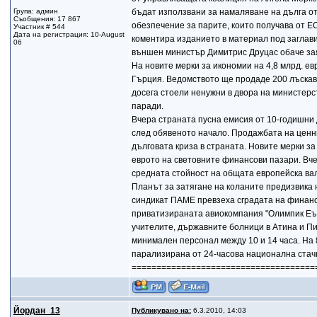
Група: админ
бъдат използвани за намаляване на дълга от
Съобщения: 17 867
обезпечение за парите, които получава от ЕС,
Участник # 544
Дата на регистрация: 10-August
коментира изданието в материал под заглави
06
външен министър Димитрис Друцас обаче зая
На новите мерки за икономии на 4,8 млрд. ев
Гърция. Ведомството ще продаде 200 лъскави
досега стоели ненужни в двора на министерс
паради.
Вчера страната пусна емисия от 10-годишни 
след обявеното начало. Продажбата на ценн
дълговата криза в страната. Новите мерки з
еврото на световните финансови пазари. Вче
средната стойност на общата европейска вал
Планът за затягане на коланите предизвика 
синдикат ПАМЕ превзеха сградата на финанс
приватизираната авиокомпания "Олимпик Еър
учителите, държавните болници в Атина и П
минимален персонал между 10 и 14 часа. На 
парализирана от 24-часова национална стач
=====================================
Йордан_13
Публикувано на:
6.3.2010, 14:03