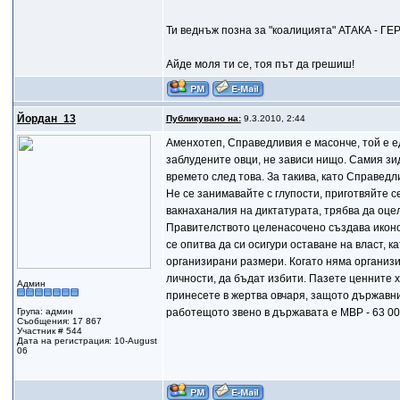
Ти веднъж позна за "коалицията" АТАКА - ГЕРБ
Айде моля ти се, тоя път да грешиш!
Йордан_13
Публикувано на:
9.3.2010, 2:44
Аменхотеп, Справедливия е масонче, той е един
заблудените овци, не зависи нищо. Самия зид
времето след това. За такива, като Справедл
Не се занимавайте с глупости, приготвяйте 
вакнаханалия на диктатурата, трябва да оце
Правителството целенасочено създава иконом
се опитва да си осигури оставане на власт, 
организирани размери. Когато няма организир
личности, да бъдат избити. Пазете ценните х
Админ
принесете в жертва овчаря, защото държавника
Група: админ
работещото звено в държавата е МВР - 63 00
Съобщения: 17 867
Участник # 544
Дата на регистрация: 10-August
06