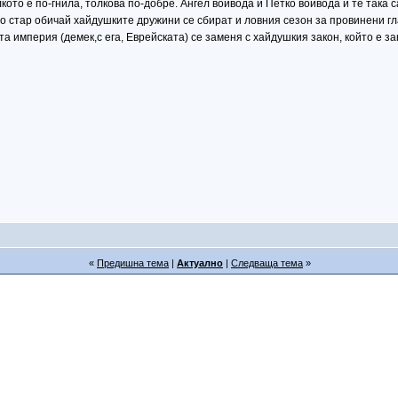
лкото е по-гнила, толкова по-добре. Ангел войвода и Петко войвода и те така
 по стар обичай хайдушките дружини се сбират и ловния сезон за провинени гл
та империя (демек,с ега, Еврейската) се заменя с хайдушкия закон, който е 
«
Предишна тема
|
Актуално
|
Следваща тема
»