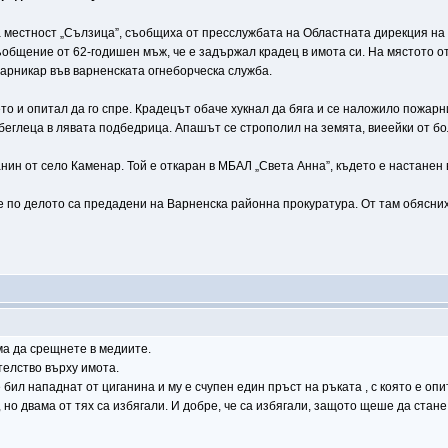
а местност „Сълзица”, съобщиха от пресслужбата на Областната дирекция на
общение от 62-годишен мъж, че е задържал крадец в имота си. На мястото от
жарникар във варненската огнеборческа служба.
и опитал да го спре. Крадецът обаче хукнал да бяга и се наложило пожарни
еглеца в лявата подбедрица. Апашът се строполил на земята, виеейки от бо
анин от село Каменар. Той е откаран в МБАЛ „Света Анна”, където е настанен
 по делото са предадени на Варненска районна прокуратура. От там обясних
а да срещнете в медиите.
телство върху имота.
ил нападнат от циганина и му е счупен един пръст на ръката , с която е опи
но двама от тях са избягали. И добре, че са избягали, защото щеше да стане г