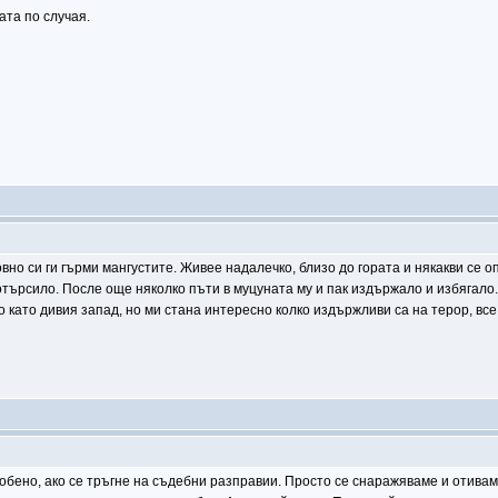
ата по случая.
вно си ги гърми мангустите. Живее надалечко, близо до гората и някакви се 
отърсило. После още няколко пъти в муцуната му и пак издържало и избягало.
 като дивия запад, но ми стана интересно колко издържливи са на терор, все
собено, ако се тръгне на съдебни разправии. Просто се снаражяваме и отивам