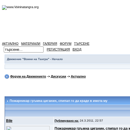
АКТУАЛНО
МАТЕРИАЛИ
ГАЛЕРИЯ
ФОРУМ
ТЪРСЕНЕ
РЕГИСТРАЦИЯ
ВХОД
Движение "Воини на Тангра" - Начало
Форум на Движението
->
Дискусии
->
Актуално
Пожарникар гръмна циганин
, спипал го да краде в имота му
Bile
Публикувано на:
24.3.2011, 22:57
Пожарникар гръмна циганин, спипал го да 