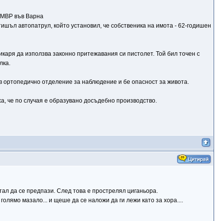
 МВР във Варна
ишъл автопатрул, който установил, че собственика на имота - 62-годишен
каря да използва законно притежавания си пистолет. Той бил точен с
лка.
 в ортопедично отделение за наблюдение и бе опасност за живота.
а, че по случая е образувано досъдебно производство.
тал да се предпази. След това е прострелял циганьора.
олямо мазало... и щеше да се наложи да ги лежи като за хора....