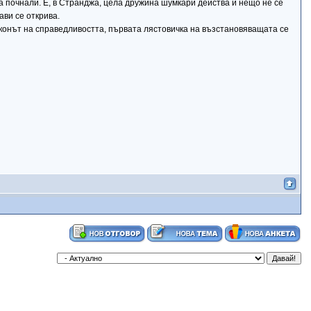
 са почнали. Е, в Странджа, цела дружина шумкари действа и нещо не се
ави се открива.
законът на справедливостта, първата лястовичка на възстановяващата се