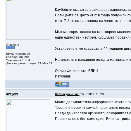
Каубойски екшън се разигра във варненскат
Полицаите от Трето РПУ в града получили съ
мъж. Той се оказал колега на ченгетата – по
Мъжът сварил апаша на местопрестъплението 
един единствен изстрел. Куршумът поразил б
Участник
Установено е, че крадецът е 44-годишен циг
Група: участници
Съобщения: 285
На мястото е извършен оглед, а материалите
Участник # 1 884
Дата на регистрация: 21-May 09
Орлин Филиповски, БЛИЦ
Източник
antijew
Публикувано на:
25.3.2011, 13:29
Малко допълнителна информация, която ням
Това не е първият случай на циганско посега
Преди да използва оръжието, пожарникаят е б
Паразита не е бил само един. Били са трима, 