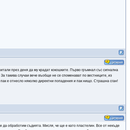
опитали през деня да му крадат кокошките. Първо гръмнал със сигнална
 За такива случаи вече въобще не се споменават по вестниците, из
 пак е отнесло няколко директни попадения и пак нищо. Страшна сган!
е да обработим съдията. Мисля, че ще е като пластелин. Все от некъде