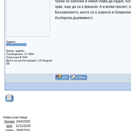
требе се започне и някоя глава да падне. Ко
чува, още да са я фанали. А и всяка пролет,
Беззаконието, което се е ширело в Османска
българска държавност.
Админ
Група: админ
Съобщения: 17 864
Участник # 544
Дата на регистрация: 10-August
06
Нови участници
Теодор
24/4/2026
bohi
11/11/2025
rodop
30/8/2025