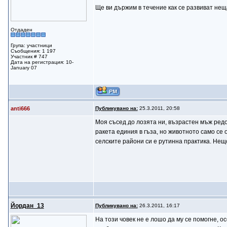
Ще ви държим в течение как се развиват нещ
Отдаден
Група: участници
Съобщения: 1 197
Участник # 747
Дата на регистрация: 10-
January 07
anti666
Публикувано на:
25.3.2011, 20:58
Моя съсед до лозята ни, възрастен мъж редо
ракета единия в гъза, но животното само се 
селските райони си е рутинна практика. Нещо
Йордан_13
Публикувано на:
26.3.2011, 16:17
На този човек не е лошо да му се помогне, о