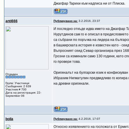
Джагфар Тарихи към надписа ни от Плиска.
anti666
Публикувано на:
3.2.2016, 23:37
И последно откъде идва името на Джагфар Т
Нурутдинов сам го е описал в предисловието 
са събрани по поръчка на лидера на българс
в башкирската история е известен като - се
Въпросният сеид Севар организира през 168
Грозни са изминали само 130 години, като с
го провери това.
Оригиналът на булгарски език е конфискуван 
Отдаден
Ибрахим Нигматулин предвидливо го копира н
Група: Участници
на древни оригинали.
Съобщения: 2 639
Участник # 700
Дата на регистрация: 22-
September 06
boila
Публикувано на:
4.2.2016, 17:07
Относно изявлението на госпожата от Ермит