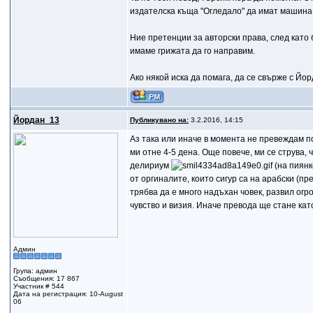
издателска къща "Огледало" да имат машина н
Ние претенции за авторски права, след като
имаме грижата да го направим.
Ако някой иска да помага, да се свърже с Йо
Йордан_13
Публикувано на:
3.2.2016, 14:15
Аз така или иначе в момента не превеждам п
ми отне 4-5 дена. Още повече, ми се струва, 
делириум
(на пиянк
от оргиналите, които сигур са на арабски (пр
трябва да е много надъхан човек, развил ог
чувство и визия. Иначе превода ще стане като
Админ
Група: админ
Съобщения: 17 867
Участник # 544
Дата на регистрация: 10-August
06