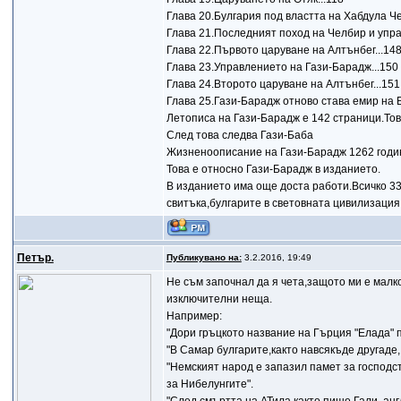
Глава 20.Булгария под властта на Хабдула Че
Глава 21.Последният поход на Челбир и упра
Глава 22.Първото царуване на Алтънбег...14
Глава 23.Управлението на Гази-Барадж...150
Глава 24.Второто царуване на Алтънбег...151
Глава 25.Гази-Барадж отново става емир на Б
Летописа на Гази-Барадж е 142 страници.Това
След това следва Гази-Баба
Жизненоописание на Гази-Барадж 1262 година
Това е относно Гази-Барадж в изданието.
В изданието има още доста работи.Всичко 33
свитъка,булгарите в световната цивилизация
Петър.
Публикувано на:
3.2.2016, 19:49
Не съм започнал да я чета,защото ми е малк
изключителни неща.
Например:
"Дори гръцкото название на Гърция "Елада" 
"В Самар булгарите,както навсякъде другаде, 
"Немският народ е запазил памет за господст
за Нибелунгите".