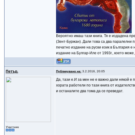
Вероятно имаш тази книга. Тя е издадена пре
(Зент-Буржан). Дали това са два паралелни 
печатно издание на руски език в България е 
издание на Булгар-Иле от 1993г., което може 
Петър.
Публикувано на:
3.2.2016, 20:05
Да, тази е.И за мен не е важно дали някой е
хората работели по тази книга от издателст
и останалите два тома да се преведат.
Участник