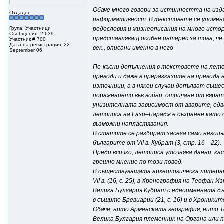
Обаче много говори за истинността на изд
Отдаден
информативност. В текстовете се упоменава
Група: Участници
родословия и жизнеописания на много истор
Съобщения: 2 639
представляващ особен интерес за това, че
Участник # 700
Дата на регистрация: 22-
век., описани именно в него
September 06
По-късни допълнения в текстовете на лето
преводи и даже в преразказите на превода 
източници, а в някои случаи допълват съще
поражението във войни, отричане от вярат
унизителната зависимост от аварите, едва 
летописа на Гази–Барадж е съхранен като 
възможни напластявания.
В статите се разбират засега само негол
българите от VII в. Кубрат (3, стр. 16—22).
Преди всичко, летописа уточнява данни, к
грешно мнение по този повод.
В съществуващата археологическа литерат
VII в. (16, с. 25), в Хронография на Теофан 
Велика Булгария Кубрат с едноименната дър
в същите Бревиарии (21, с. 16) и в Хрониките 
Обаче, нито Арменската география, нито Т
Велика Булгария племенник на Органа или п