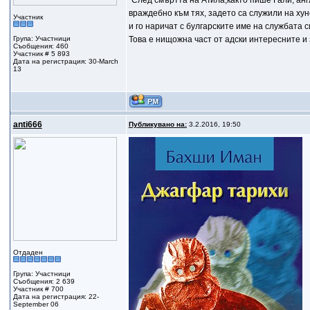
"След смъртта на АТила,както пише Гали, анг
враждебно към тях, задето са служили на хун
Участник
и го наричат с булгарските име на службата с
Група: Участници
Това е нищожна част от адски интересните и
Съобщения: 460
Участник # 5 893
Дата на регистрация: 30-March
13
anti666
Публикувано на:
3.2.2016, 19:50
Отдаден
Група: Участници
Съобщения: 2 639
Участник # 700
Дата на регистрация: 22-
September 06