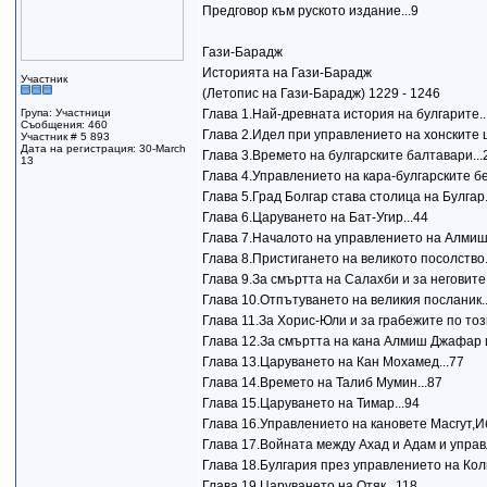
Предговор към руското издание...9
Гази-Барадж
Историята на Гази-Барадж
Участник
(Летопис на Гази-Барадж) 1229 - 1246
Група: Участници
Глава 1.Най-древната история на булгарите..
Съобщения: 460
Глава 2.Идел при управлението на хонските ц
Участник # 5 893
Дата на регистрация: 30-March
Глава 3.Времето на булгарските балтавари...
13
Глава 4.Управлението на кара-булгарските бе
Глава 5.Град Болгар става столица на Булгар.
Глава 6.Царуването на Бат-Угир...44
Глава 7.Началото на управлението на Алмиш.
Глава 8.Пристигането на великото посолство.
Глава 9.За смъртта на Салахби и за неговите
Глава 10.Отпътуването на великия посланик..
Глава 11.За Хорис-Юли и за грабежите по този
Глава 12.За смъртта на кана Алмиш Джафар и
Глава 13.Царуването на Кан Мохамед...77
Глава 14.Времето на Талиб Мумин...87
Глава 15.Царуването на Тимар...94
Глава 16.Управлението на кановете Масгут,Иб
Глава 17.Войната между Ахад и Адам и управ
Глава 18.Булгария през управлението на Коли
Глава 19.Царуването на Отяк...118