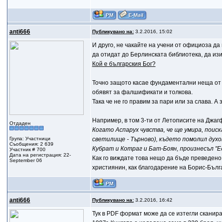
anti666
Публикувано на:
3.2.2016, 15:02
И друго, не чакайте на учени от официоза да г
да отидат до Берлинската библиотека, да изи
Кой е българския Бог?
Точно защото касае фундаментални неща от б
обявят за фалшификати и толкова.
Така че не го правим за пари или за слава.
Например, в том 3-ти от Летописите на Джагф
Отдаден
Когато Аспарух чувства, че ще умира, пои
Група: Участници
светилище - Търново), където помолил духо
Съобщения: 2 639
Кубрат и Котраг и Бат-Боян, произнесъл "Ед
Участник # 700
Дата на регистрация: 22-
Как го виждате това нещо да бъде преведено
September 06
християнин, как благодарение на Борис-Бълга
anti666
Публикувано на:
3.2.2016, 16:42
Тук в PDF формат може да се изтегли сканира