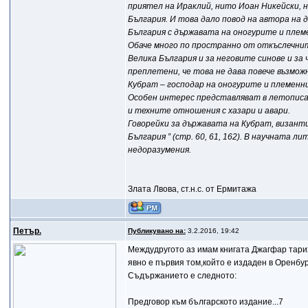
приятел на Ираклий, нито Иоан Никейски, н
България. И това дало повод на автора на
България с държавата на оногурите и племен
Обаче много по пространно от откъслечнит
Велика България и за неговите синове и за
преплетени, че това не дава повече възмож
Кубрат – господар на оногурите и племенник
Особен интерес представляват в летописа
и техните отношения с хазари и авари.
Говорейки за държавата на Кубрат, византи
България ” (стр. 60, 61, 162). В научната
недоразумения.
Злата Лвова, ст.н.с. от Ермитажа
Петър.
Публикувано на:
3.2.2016, 19:42
Междудругото аз имам книгата Джагфар тари
явно е първия том,който е издаден в Оренбур
Съдържанието е следното:
Предговор към българското издание...7