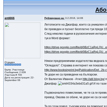
Або
anti666
Публикувано на:
3.2.2016, 14:06
Летописите на Джагфар, които са уникален с
бе преведен и пуснат безплатно тук преди 1
След няколко години в рускоезичния интернет
тук в Word формат:
https://drive.google.com/file/d/0BzC1aRqLQU..
https://drive.google.com/file/d/0BzC1aRqLQU..
Някои предприемчиви издателства веднага ги о
Отдаден
"Огледало". Справка в интернет ни показва с
Група: Участници
http://www.booksinprint.bg/Publication/Det...2b
Съобщения: 2 639
Те дори не са преведени на български.
Участник # 700
Дата на регистрация: 22-
От Валентин Иванов - Атил
http://atil.blog.bg/
п
September 06
Джагфар.
И по тази
Първоначално помислихме, че те са ги прев
превод. Оказва се обаче, че дори не са си на
Та по този повод, търсим хора да помогнат в 