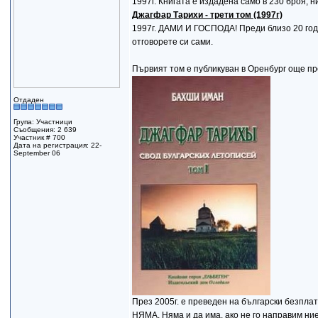
1997г. Книгата е издадена само в 230 броя, 
Джагфар Тарихи - трети том (1997г)
1997г. ДАМИ И ГОСПОДА! Преди близо 20 годин
отговорете си сами.
Първият том е публикуван в Оренбург още пре
Отдаден
Група: Участници
Съобщения: 2 639
Участник # 700
Дата на регистрация: 22-
September 06
През 2005г. e преведен на български безплат
НЯМА. Няма и да има, ако не го направим ние