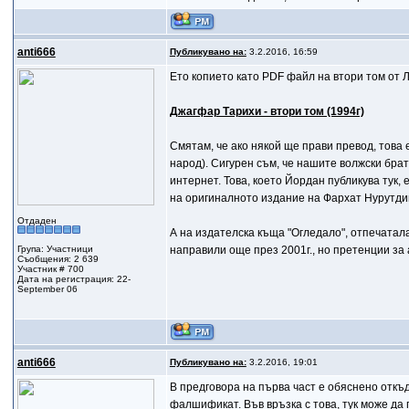
anti666
Публикувано на:
3.2.2016, 16:59
Ето копието като PDF файл на втори том от 
Джагфар Тарихи - втори том (1994г)
Смятам, че ако някой ще прави превод, това 
народ). Сигурен съм, че нашите волжски брат
интернет. Това, което Йордан публикува тук, 
на оригиналното издание на Фархат Нурутди
Отдаден
А на издателска къща "Огледало", отпечатала
Група: Участници
направили още през 2001г., но претенции за 
Съобщения: 2 639
Участник # 700
Дата на регистрация: 22-
September 06
anti666
Публикувано на:
3.2.2016, 19:01
В предговора на първа част е обяснено откъ
фалшификат. Във връзка с това, тук може да п