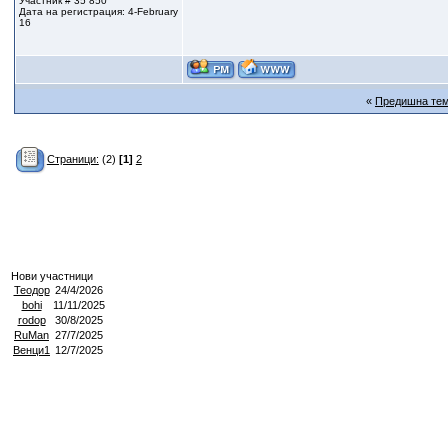
Участник # 35 850
Дата на регистрация: 4-February
16
«
Предишна те
Страници:
(2)
[1]
2
Нови участници
Теодор
24/4/2026
bohi
11/11/2025
rodop
30/8/2025
RuMan
27/7/2025
Венци1
12/7/2025