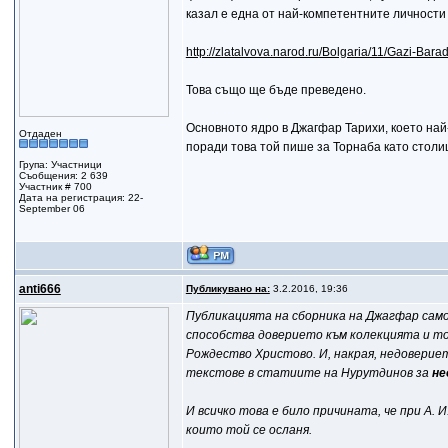
казал е една от най-компетентните личности
http://zlatalvova.narod.ru/Bolgaria/11/Gazi-Bara
Това също ще бъде преведено.
Основното ядро в Джагфар Тарихи, което най
Отдаден
поради това той пише за Торнаба като столи
Група: Участници
Съобщения: 2 639
Участник # 700
Дата на регистрация: 22-
September 06
anti666
Публикувано на:
3.2.2016, 19:36
Публикацията на сборника на Джагфар само
способства доверието към колекцията и тов
Рождество Христово. И, накрая, недоверие
текстове в статиите на Нурутдинов за
не
И всичко това е било причината, че при А.
които той се осланя.