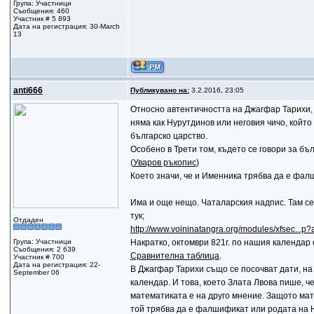
Група: Участници
Съобщения: 460
Участник # 5 893
Дата на регистрация: 30-March
13
anti666
Публикувано на:
3.2.2016, 23:05
Относно автентичността на Джагфар Тарихи, 
няма как Нурутдинов или неговия чичо, който
българско царство.
Особено в Трети том, където се говори за бъ
(
Уваров ръкопис
)
Което значи, че и Именника трябва да е фал
Има и още нещо. Чаталарския надпис. Там се
тук;
Отдаден
http://www.voininatangra.org/modules/xfsec...p?
Група: Участници
Накратко, октомври 821г. по нашия календар 
Съобщения: 2 639
Сравнителна таблица
.
Участник # 700
Дата на регистрация: 22-
В Джагфар Тарихи също се посочват дати, на
September 06
календар. И това, което Злата Лвова пише,
математиката е на друго мнение. Защото мат
той трябва да е фалшификат или родата на Ну