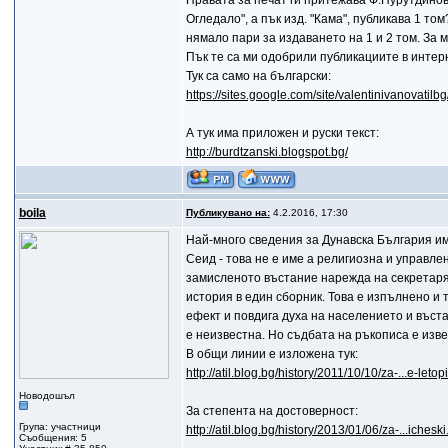
Прaвaтa зa печaт ги притежaвa Ф.Нурутдинов.
Огледaло", а пък изд. "Кама", публикава 1 том
нямало пари за издаването на 1 и 2 том. За 
Пък те сa ми одобрили публикaциите в интер
Тук са само на български:
https://sites.google.com/site/valentinivanovatilbg
А тук има приложен и руски текст:
http://burdtzanski.blogspot.bg/
boila
Публикувано на:
4.2.2016, 17:30
Най-много сведения за Дунавска България има
Сеид - това не е име а религиозна и управле
замисленото въстание нарежда на секретаря 
история в един сборник. Това е изпълнено и 
ефект и повдига духа на населението и въста
е неизвестна. Но съдбата на ръкописа е изве
В общи линии е изложена тук:
http://atil.blog.bg/history/2011/10/10/za-...e-leto
Новодошъл
За степента на достоверност:
Група: участници
http://atil.blog.bg/history/2013/01/06/za-...iches
Съобщения: 5