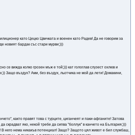
илиционер като Цецко Цвичката и военен като Радев! Да не говорим за
е новият бардак със стари мурви;)))
сно се вижда колко грозен мъж е той;))) кат гологлав слузест охлюв и
;)) Защо въздух? Ами, без въздух, льотчика не мой да лети! Домакини,
анчето", както правят това с турците, циганчеят и паки-афганите! Затова
да скрадват яко, некой требе да сипва "боллук" в канчето на България;)))
е! В него нема никакъв потенциал! Защо? Защото цял живот е бил службаш,