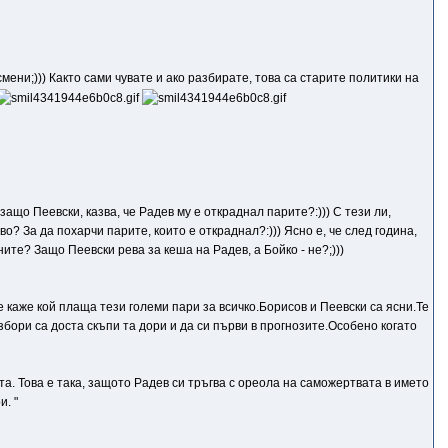
смени;))) Както сами чувате и ако разбирате, това са старите политики на
защо Пеевски, казва, че Радев му е откраднал парите?:))) С тези ли,
? За да похарчи парите, които е откраднал?:))) Ясно е, че след година,
ите? Защо Пеевски рева за кеша на Радев, а Бойко - не?;)))
 каже кой плаща тези големи пари за всичко.Борисов и Пеевски са ясни.Те
збори са доста скъпи та дори и да си първи в прогнозите.Особено когато
та. Това е така, защото Радев си тръгва с ореола на саможертвата в името
. "