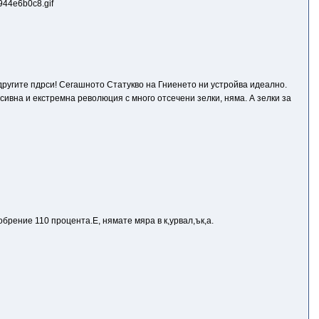
 другите пдрси! Сегашното Статукво на Гниенето ни устройва идеално.
есивна и екстремна революция с много отсечени зелки, няма. А зелки за
брение 110 процента.Е, нямате мяра в к,уpвaл,ък,а.