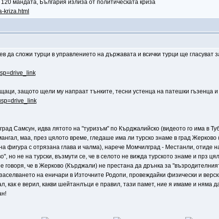
 120 мандата, България излиза от политическата криза
a-kriza.html
дев да сложи турци в управлението на държавата и всички турци ще гласуват за
usp=drive_link
пищаци, защото щели му напраат тънките, тесни устенца на патешки гъзенца 
usp=drive_link
 град Самсун, идва лятото на "туризъм" по Кърджалийско (видеото го има в Ту
 мангал, маа, през цялото време, гледаше има ли турско знаме в град Жерков
а фигура с отрязана глава и чалма), нарече Момчилград - Местанли, отиде 
о", но не на турски, възмути се, че в селото не вижда турското знаме и прз
не говоря, че в Жерково (Кърджали) не престана да дрънка за "възродителния
 за заселването на еничари в Източните Родопи, провеждайки физически и вер
клал, как е верил, какви шейтанлъци е правил, тази памет, ние я имаме и няма
ан!