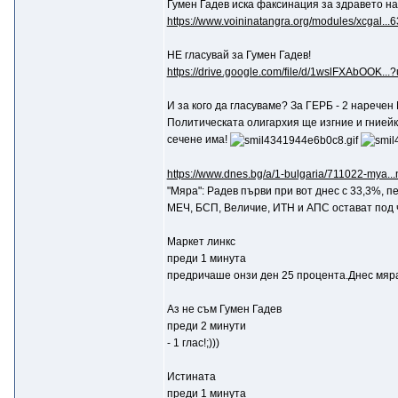
Гумен Гадев иска факсинация за здравето н
https://www.voininatangra.org/modules/xcgal...
НЕ гласувай за Гумен Гадев!
https://drive.google.com/file/d/1wslFXAbOOK...
И за кого да гласуваме? За ГЕРБ - 2 наречен
Политическата олигархия ще изгние и гниейки
сечене има!
https://www.dnes.bg/a/1-bulgaria/711022-mya...
"Мяра": Радев първи при вот днес с 33,3%, п
МЕЧ, БСП, Величие, ИТН и АПС остават под 
Маркет линкс
преди 1 минута
предричаше онзи ден 25 процента.Днес мяра 
Aз не съм Гумен Гадев
преди 2 минути
- 1 глас!;)))
Истината
преди 1 минута