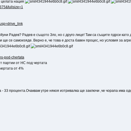
а целата нация
6375&fullsize=1
?usp=drive_link
 Муни Радев? Радев е същото Зло, но с друго лице! Там са същите пдрси като
 ще се самоизяде. Верно е, че това е доста бавен процес, но условия за агр
ns-pod-chertata
ет партии от НС под чертата
чертата от 4%
- 33 процента.Очаквам утре някоя изтривалка ще заключи ,че чорапа има одо