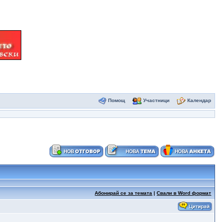
Помощ
Участници
Календар
Абонирай се за темата
|
Свали в Word формат