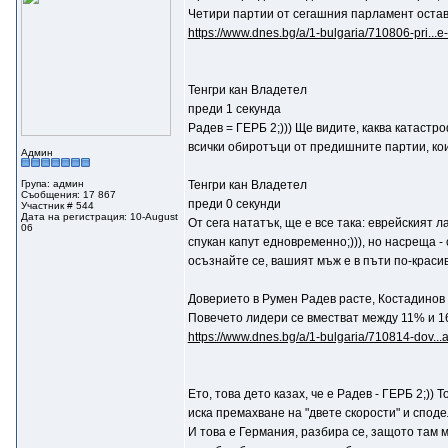
Четири партии от сегашния парламент остав
https://www.dnes.bg/a/1-bulgaria/710806-pri...e
Тенгри кан Владетел
преди 1 секунда
Радев = ГЕРБ 2;))) Ще видите, каква катаст
всички обиротъци от предишните партии, кои
Админ
Група: админ
Тенгри кан Владетел
Съобщения: 17 867
преди 0 секунди
Участник # 544
Дата на регистрация: 10-August
От сега нататък, ще е все така: еврейският л
06
спукан капут едновременно;))), но насреща -
осъзнайте се, вашият мъж е в пъти по-красив!
Доверието в Румен Радев расте, Костадинов 
Повечето лидери се вместват между 11% и 
https://www.dnes.bg/a/1-bulgaria/710814-dov...
Ето, това дето казах, че е Радев - ГЕРБ 2;))
иска премахване на "двете скорости" и сподел
И това е Германия, разбира се, защото там 