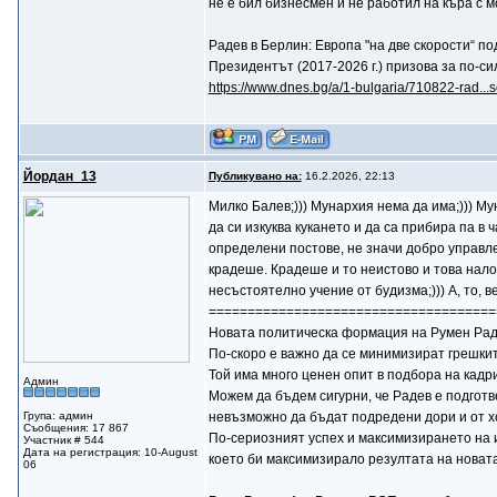
не е бил бизнесмен и не работил на къра с
Радев в Берлин: Европа "на две скорости“ п
Президентът (2017-2026 г.) призова за по-с
https://www.dnes.bg/a/1-bulgaria/710822-rad...
Йордан_13
Публикувано на:
16.2.2026, 22:13
Mилко Балев;))) Мунархия нема да има;))) Му
да си изкуква кукането и да са прибира па в 
определени постове, не значи добро управле
крадеше. Крадеше и то неистово и това наложи
несъстоятелно учение от будизма;))) А, то, 
=====================================
Новата политическа формация на Румен Радев
По-скоро е важно да се минимизират грешки
Той има много ценен опит в подбора на кадр
Админ
Можем да бъдем сигурни, че Радев е подготв
Група: админ
невъзможно да бъдат подредени дори и от хо
Съобщения: 17 867
По-сериозният успех и максимизирането на 
Участник # 544
Дата на регистрация: 10-August
което би максимизирало резултата на новат
06