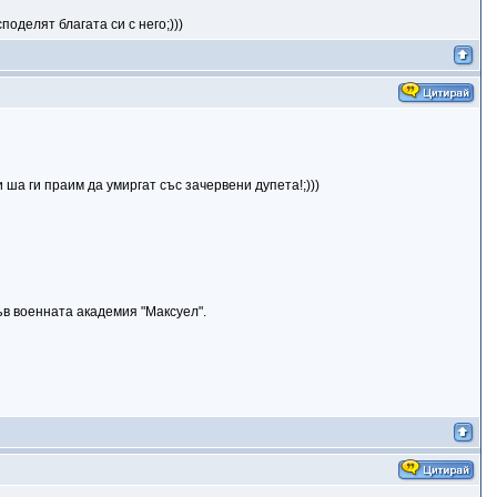
оделят благата си с него;)))
ша ги праим да умиргат със зачервени дупета!;)))
ъв военната академия "Максуел".