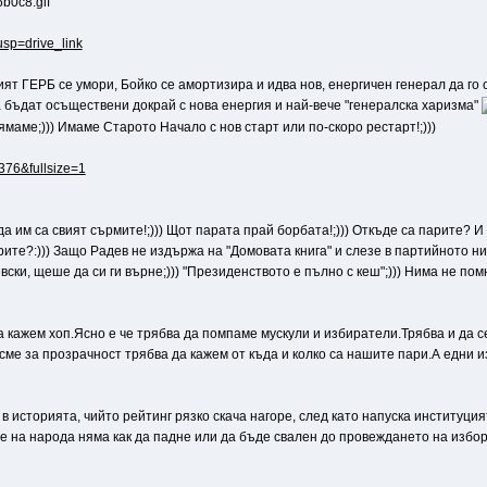
usp=drive_link
рият ГЕРБ се умори, Бойко се амортизира и идва нов, енергичен генерал да го 
 бъдат осъществени докрай с нова енергия и най-вече "генералска харизма"
ямаме;))) Имаме Старото Начало с нов старт или по-скоро рестарт!;)))
6376&fullsize=1
да им са свият сърмите!;))) Щот парата прай борбата!;))) Откъде са парите? И 
ите?:))) Защо Радев не издържа на "Домовата книга" и слезе в партийното ниво
ски, щеше да си ги върне;))) "Президенството е пълно с кеш";))) Нима не помн
 кажем хоп.Ясно е че трябва да помпаме мускули и избиратели.Трябва и да се
 сме за прозрачност трябва да кажем от къда и колко са нашите пари.А едни и
в историята, чийто рейтинг рязко скача нагоре, след като напуска институция
е на народа няма как да падне или да бъде свален до провеждането на избори