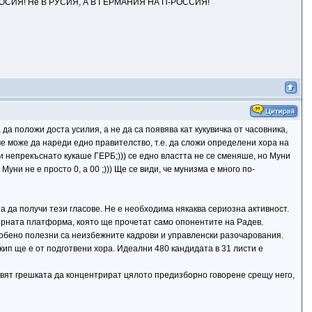
НА ПРОСИЯ! Не В РУСИЯ, А В ГЕРМАНИЯ НА П-РОССИЯ!
да положи доста усилия, а не да са появява кат кукувичка от часовника,
а че може да нареди едно правителство, т.е. да сложи определени хора на
и непрекъснато кукаше ГЕРБ;))) се едно властта не се сменяше, но Муни
ни не е просто 0, а 00 ;))) Ще се види, че мунизма е много по-
 да получи тези гласове. Не е необходима някаква сериозна активност.
орната платформа, която ще прочетат само опонентите на Радев.
Особено полезни са неизбежните кадрови и управленски разочарования.
кип ще е от подготвени хора. Идеални 480 кандидата в 31 листи е
авят грешката да концентрират цялото предизборно говорене срещу него,