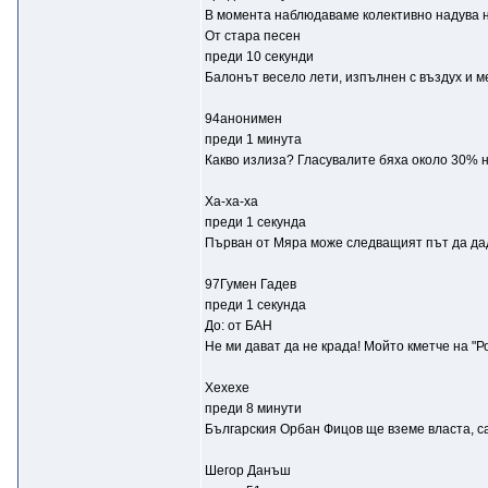
В момента наблюдаваме колективно надува не
От стара песен
преди 10 секунди
Балонът весело лети, изпълнен с въздух и м
94анонимен
преди 1 минута
Какво излиза? Гласувалите бяха около 30% н
Ха-ха-ха
преди 1 секунда
Първан от Мяра може следващият път да даде
97Гумен Гадев
преди 1 секунда
До: от БАН
Не ми дават да не крада! Мойто кметче на "Р
Хехехе
преди 8 минути
Българския Орбан Фицов ще вземе власта, са
Шегор Данъш