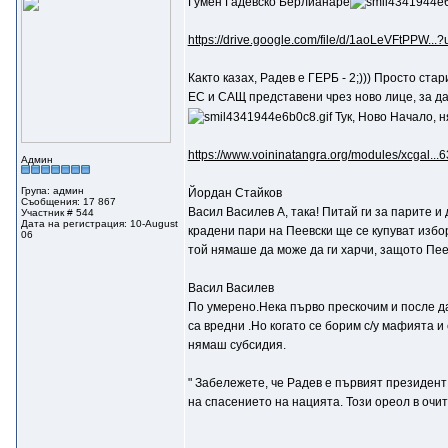
Гумен Гадевско Берлианаре
https://drive.google.com/file/d/1aoLeVFtPPW...?
Както казах, Радев е ГЕРБ - 2;))) Просто ста
ЕС и САЩ представени чрез ново лице, за да
Тук, Ново Начало, н
https://www.voininatangra.org/modules/xcgal...
Админ
Група: админ
Йордан Стайков
Съобщения: 17 867
Васил Василев A, така! Питай ги за парите и 
Участник # 544
Дата на регистрация: 10-August
крадени пари на Пеевски ще се купуват избор
06
той нямаше да може да ги харчи, защото Пеев
Васил Василев
По умерено.Нека първо прескочим и после да
са вредни .Но когато се борим с/у мафията и
нямаш субсидия.
" Забележете, че Радев е първият президент 
на спасението на нацията. Този ореол в очит