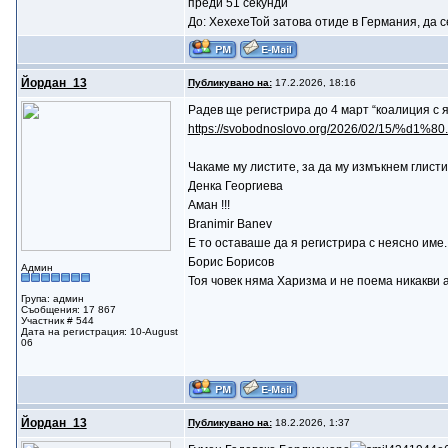
преди 51 секунди
До: ХехехеТой затова отиде в Германия, да се
Йордан_13
Публикувано на:
17.2.2026, 18:16
Радев ще регистрира до 4 март “коалиция с 
https://svobodnoslovo.org/2026/02/15/%d1%
Чакаме му листите, за да му измъкнем глисти
Денка Георгиева
Аман !!!
Branimir Banev
Е то оставаше да я регистрира с неясно име.
Борис Борисов
Админ
Тоя човек няма Харизма и не поема никакви 
Група: админ
Съобщения: 17 867
Участник # 544
Дата на регистрация: 10-August
06
Йордан_13
Публикувано на:
18.2.2026, 1:37