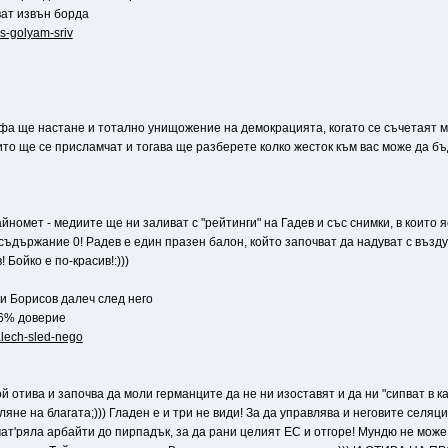
ат извън борда
-s-golyam-sriv
рофа ще настане и тотално унищожение на демокрацията, когато се съчетаят м
то ще се присламчат и тогава ще разберете колко жесток към вас може да бъд
айномет - медиите ще ни заливат с "рейтинги" на Гадев и със снимки, в които я
 съдържание 0! Радев е един празен балон, който започват да надуват с въздух
 Бойко е по-красив!:)))
и Борисов далеч след него
16% доверие
alech-sled-nego
 Той отива и започва да моли германците да не ни изоставят и да ни "сипват в к
яне на благата;))) Гладен е и три не види! За да управлява и неговите селяци 
мат'ряла арбайти до пирпадък, за да рани целият ЕС и отгоре! Мундю не мож