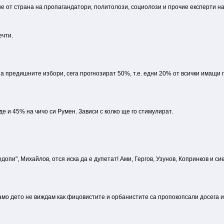
 от страна на пропагандатори, политолози, социолози и прочие експерти на 
ечти.
а предишните избори, сега прогнозират 50%, т.е. едни 20% от всички имащи 
 и 45% на чичо си Румен. Зависи с колко ще го стимулират.
одопи", Михайлов, отся иска да е дупетат! Ами, Гергов, Узунов, Копринков и 
мо дето не виждам как фицовистите и орбанистите са пропокопсали досега и к