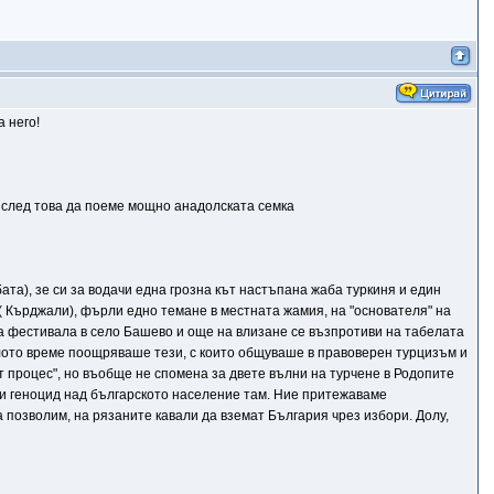
 него!
и след това да поеме мощно анадолската семка
бата), зе си за водачи една грозна кът настъпана жаба туркиня и един
о ( Кърджали), фърли едно темане в местната жамия, на "основателя" на
на фестивала в село Башево и още на влизане се възпротиви на табелата
 цялото време поощряваше тези, с които общуваше в правоверен турцизъм и
т процес", но въобще не спомена за двете вълни на турчене в Родопите
ски геноцид над българското население там. Ние притежаваме
 да позволим, на рязаните кавали да вземат България чрез избори. Долу,