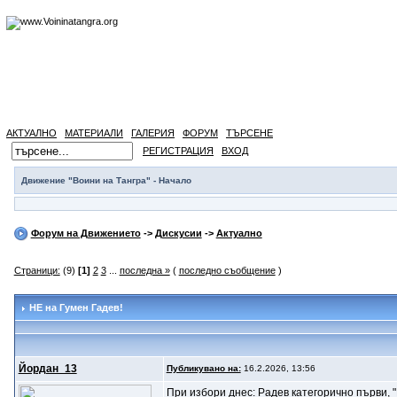
АКТУАЛНО
МАТЕРИАЛИ
ГАЛЕРИЯ
ФОРУМ
ТЪРСЕНЕ
РЕГИСТРАЦИЯ
ВХОД
Движение "Воини на Тангра" - Начало
Форум на Движението
->
Дискусии
->
Актуално
Страници:
(9)
[1]
2
3
...
последна »
(
последно съобщение
)
НЕ на Гумен Гадев!
Йордан_13
Публикувано на:
16.2.2026, 13:56
При избори днес: Радев категорично първи, 