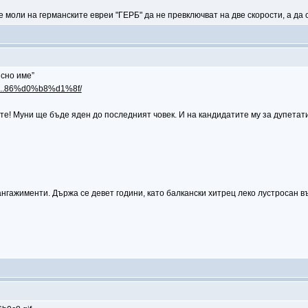
 моли на германските евреи "ГЕРБ" да не превключват на две скорости, а да сп
ясно име”
80...86%d0%b8%d1%8f/
те! Муни ще бъде яден до последният човек. И на кандидатите му за дупетати 
ангажименти. Държа се девет години, като балкански хитрец леко лустросан в