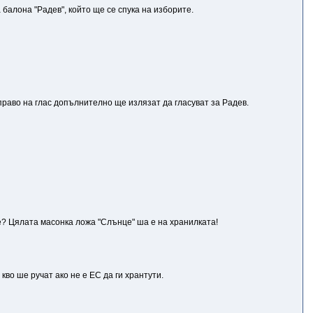
балона "Радев", който ще се спука на изборите.
право на глас допълнително ще излязат да гласуват за Радев.
сие? Цялата масонка ложа "Слънце" ша е на хранилката!
во ше ручат ако не е ЕС да ги хрантути.