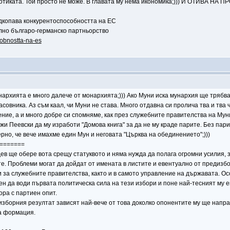
 мотиката. Той просто не може. В главата му нема икономика;))) И ОТИВА 
одкопава конкурентоспособността на ЕС
илно българо-германско партньорство
sobnostta-na-es
нархията е много далече от монархията;))) Ако Муни иска мунархия ще трябва 
часовника. Аз съм каал, чи Муни не става. Много отдавна си пролича тва и тв
ние, а и много добре си спомняме, как през служебните правителства на Мун
 Пеевски да му изработи "Домова книга" за да не му краде парите. Без пари Му
верно, че вече имахме един Мун и неговата "Църква на обединението";)))
=======
 ще обере вота срещу статуквото и няма нужда да полага огромни усилия, за
те. Проблеми могат да дойдат от имената в листите и евентуално от предизб
и за служебните правителства, както и в самото управление на държавата. 
ен да води първата политическа сила на тези избори и поне най-тесният му е
ра с партиен опит.
изборния резултат зависят най-вече от това доколко опонентите му ще напр
а формация.