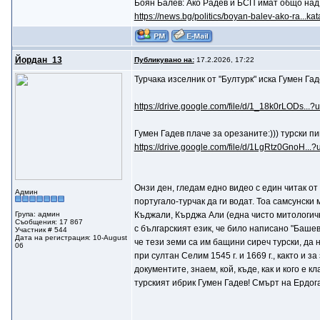
Боян Балев: Ако Радев и БСП имат общо над
https://news.bg/politics/boyan-balev-ako-ra...kat
Йордан_13
Публикувано на:
17.2.2026, 17:22
Турчака изселник от "Бултурк" иска Гумен Га
https://drive.google.com/file/d/1_18k0rLODs...?
Гумен Гадев плаче за орезаните:))) турски 
https://drive.google.com/file/d/1LgRtz0GnoH...?
Онзи ден, гледам едно видео с един читак от
Админ
португало-турчак да ги водат. Тоа самсунски
Група: админ
Къджали, Кърджа Али (една чисто митологичн
Съобщения: 17 867
с българският език, че било написано "Башев
Участник # 544
Дата на регистрация: 10-August
че тези земи са им бащини сиреч турски, да 
06
при султан Селим 1545 г. и 1669 г., както и
документите, знаем, кой, къде, как и кого е 
турският ибрик Гумен Гадев! Смърт на Ердог