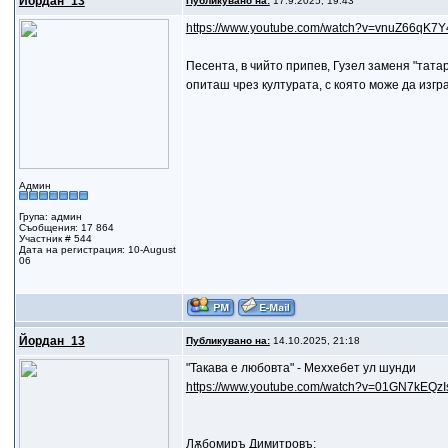
Йордан_13
Публикувано на:
17.9.2025, 19:43
https://www.youtube.com/watch?v=vnuZ66qK7Y
Песента, в чийто припев, Гузел заменя "тата
опиташ чрез културата, с която може да изгр
Админ
Група: админ
Съобщения: 17 864
Участник # 544
Дата на регистрация: 10-August
06
Йордан_13
Публикувано на:
14.10.2025, 21:18
"Такава е любовта" - Меххебет ул шунди
https://www.youtube.com/watch?v=01GN7kEQz
Лѫбомиръ Димитровъ: