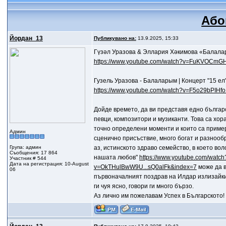
Або
Йордан_13
Публикувано на:
13.9.2025, 15:33
Гүзәл Уразова & Эллария Хәкимова «Балалар
https://www.youtube.com/watch?v=FuKVOCmGHh
Гузель Уразова - Балаларым | Концерт "15 ел
https://www.youtube.com/watch?v=F5o29bPIHfo.
Дойде времето, да ви представя едно българ
певци, композитори и музиканти. Това са хор
точно определени моменти и които са пример
Админ
сценично присъствие, много богат и разнообр
Група: админ
аз, истинското здраво семейство, в което вол
Съобщения: 17 864
нашата любов"
https://www.youtube.com/watc
Участник # 544
Дата на регистрация: 10-August
v=OkTHulBwW9U...sQ0alFk&index=7
може да в
06
първоначалният поздрав на Илдар излизайки на
ги чуя ясно, говори ги много бързо.
Аз лично им пожелавам Успех в Българското! 