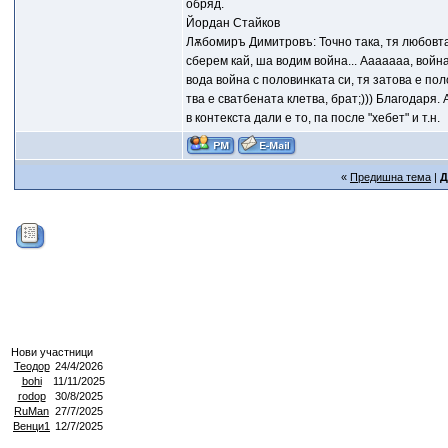
обряд.
Йордан Стайков
Лѫбомиръ Димитровъ: Точно така, тя любовта 
сберем кай, ша водим война... Ааааааа, война
вода война с половинката си, тя затова е по
тва е сватбената клетва, брат;))) Благодаря. 
в контекста дали е то, па после "хебет" и т.н.
«
Предишна тема
|
Д
Нови участници
Теодор
24/4/2026
bohi
11/11/2025
rodop
30/8/2025
RuMan
27/7/2025
Венци1
12/7/2025