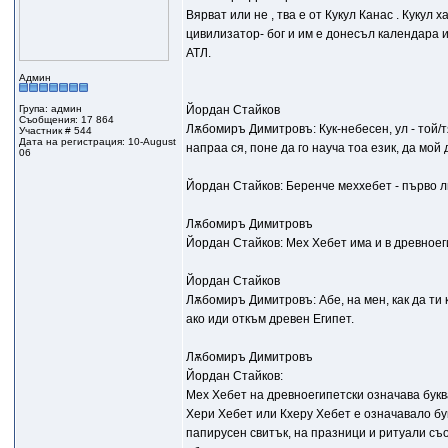
Вярват или не , тва е от Кукул Канас . Кукул 
цивилизатор- бог и им е донесъл календара 
АТЛ.
Админ
Група: админ
Йордан Стайков
Съобщения: 17 864
Лѫбомиръ Димитровъ: Кук-небесен, ул - той/тя
Участник # 544
Дата на регистрация: 10-August
напраа ся, поне да го науча тоа език, да мой 
06
Йордан Стайков: Беренче меххебет - първо лю
Лѫбомиръ Димитровъ
Йордан Стайков: Мех Хебет има и в древноеги
Йордан Стайков
Лѫбомиръ Димитровъ: Абе, на мен, как да ти к
ако иди откъм древен Египет.
Лѫбомиръ Димитровъ
Йордан Стайков:
Мех Хебет на древноегипетски означава буква
Хери Хебет или Кхеру Хебет е означавало бук
папирусен свитък, на празници и ритуали съ