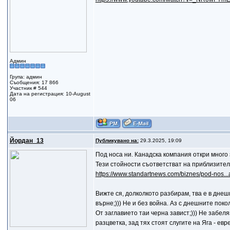
Админ
Група: админ
Съобщения: 17 866
Участник # 544
Дата на регистрация: 10-August
06
Йордан_13
Публикувано на:
29.3.2025, 19:09
Под носа ни. Канадска компания откри много
Тези стойности съответстват на приблизител
https://www.standartnews.com/biznes/pod-nos..
Вижте ся, долколкото разбирам, тва е в дне
върне;))) Не и без война. Аз с днешните пок
От заглавието таи черна завист;))) Не забеля
разцветка, зад тях стоят слугите на Яга - ев