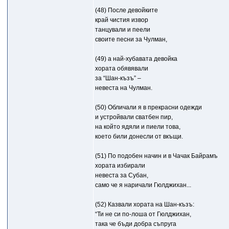
(48) После девойките
край чистия извор
танцували и пеели
своите песни за Чулман,
(49) а най-хубавата девойка
хората обявявали
за “Шан-къзъ” –
невеста на Чулман.
(50) Обличали я в прекрасни одежди
и устройвали сватбен пир,
на който ядяли и пиели това,
което били донесли от вкъщи.
(51) По подобен начин и в Чачак Байрамъ
хората избирали
невеста за Субан,
само че я наричали Гюлджихан...
(52) Казвали хората на Шан-къзъ:
“Ти не си по-лоша от Гюлджихан,
така че бъди добра съпруга