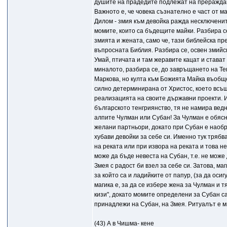
душите на прадедите подлежат на прераждане
Важното е, че човека съзнателно е част от м
Дилом - змия към девойка ражда несключените
момите, които са бъдещите майки. Разбира се,
змията и жената, само че, тази библейска пре
въпросната Библия. Разбира се, освен змийск
Умай, птичата и там жеравите кацат и стават
миналото, разбира се, до завръщането на Те
Маркова, но култа към Божията Майка въобще 
силно детерминирана от Христос, което всъщн
реализацията на своите държавни проекти. И 
българското тенгриянство, тя не намира ведн
алпите Чулман или Субан! За Чулман е обясни
желани партньори, докато при Субан е наобра
хубави девойки за себе си. Именно тук тряб
на реката или при извора на реката и това не
може да бъде невеста на Субан, т.е. не може 
Змея с радост би взел за себе си. Затова, м
за който са и ладийките от папур, (за да ос
магика е, за да се избере жена за Чулман и 
кизи", докато момите определени за Субан са 
принадлежи на Субан, на Змея. Ритуалът е м
(43) А в Чишма- кене