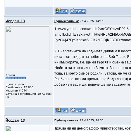
Йордан_13
Публикувано на:
25.4.2025, 14:16
1. www.youtube.com/watch?v=rGSYmvwEPfo&
amp;fbclid=IwY2xjawJ4TfRleHRuA2FlbQIx
FyzGwj47Fp9KbckdS_GK7M3IDjKFBE0Ytwoo
2. Енергетиката на Годината Дилом е в Делот
питат, кат отидем на небето, на Бой Терек. 
ни към хората, т.е. ще ни търсят и оценка з
Небето ни е пратило на Земята. За разлика о
това, за което сме се родили. Затова, не ме 
Админ
Разбира се, ако ми пречите ще бъда лош;))) и
Група: админ
добър към вас и да, повече ще ме задържите н
Съобщения: 17 866
Участник # 544
Дата на регистрация: 10-August
06
Йордан_13
Публикувано на:
27.4.2025, 18:36
Трябва ли ни демографско министерство, кое