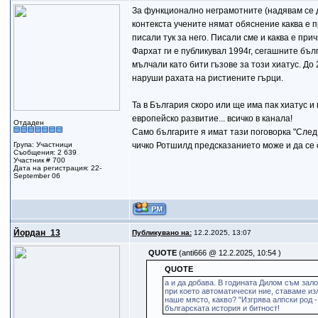
За функционално неграмотните (надявам се да
контекста учените нямат обяснение каква е п
писали тук за него. Писали сме и каква е пр
Фархат ги е публикувал 1994г, сегашните бъл
мълчали като бити гъзове за този хиатус. До 
наруши рахата на ристиените гърци.
Та в България скоро или ще има пак хиатус и
европейско развитие... всичко в канала!
Отдаден
Само българите я имат тази поговорка "След н
Група: Участници
чичко Ротшилд предсказанието може и да се с
Съобщения: 2 639
Участник # 700
Дата на регистрация: 22-
September 06
Йордан_13
Публикувано на:
12.2.2025, 13:07
QUOTE
(anti666 @ 12.2.2025, 10:54 )
QUOTE
а и да добава. В годината Дилом съм зал
при което автоматически ние, ставаме из
наше място, какво? "Изгрява алпски род -
българската история и битност!