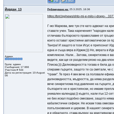
Йордан_13
Публикувано на:
25.3.2025, 16:36
https://bnt.bg/news/shto-mi-e-milo-i-drago-...3
Г-жо Маркова, вие тук сте като адвокат на хр
ставате учен. Така нареченият "народен кал
отличава българското православие от гръцкото
които остават християни автоматически се пр
Тангра! И защото в този Исус е припознат Ид
една и съща вяра в Иджик;))) Но, вярата в Ид
комплексни. Нали... Затова, синкретизма е в
Админ
видите, как ще се разделим рязко на два кло
Група: админ
Плиска;))) Далновидността тогава е била да 
Съобщения: 17 866
спираме гърците, защото те са смятали, че 
Участник # 544
Дата на регистрация: 10-August
"траки". Те през 4 век вече са ползвали ефик
06
далновидността, мъдростта, да няма разделе
вече синкретизма под давление на гърците, д
българите не е християнски, но имаме препл
уникален календар;)) където, нали пък 12-сет
не бих искал подобно смесване, защото няма 
кабалистични сефири. Не искам това омесване
попълзновения и циркове. В нашият синкрети
и е обратното, става въпрос за християнски 