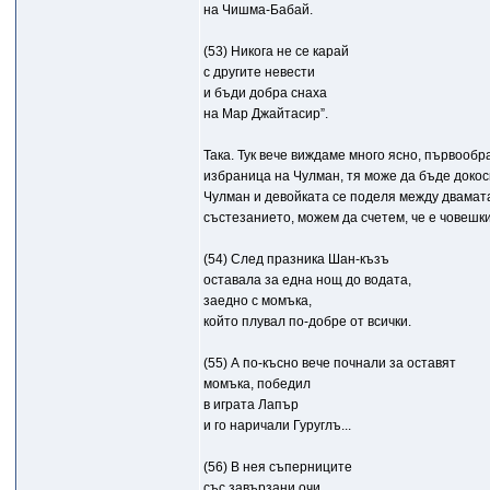
на Чишма-Бабай.
(53) Никога не се карай
с другите невести
и бъди добра снаха
на Мар Джайтасир”.
Така. Тук вече виждаме много ясно, първообр
избраница на Чулман, тя може да бъде докос
Чулман и девойката се поделя между двамата
състезанието, можем да счетем, че е човешки
(54) След празника Шан-къзъ
оставала за една нощ до водата,
заедно с момъка,
който плувал по-добре от всички.
(55) А по-късно вече почнали за оставят
момъка, победил
в играта Лапър
и го наричали Гуруглъ...
(56) В нея съперниците
със завързани очи