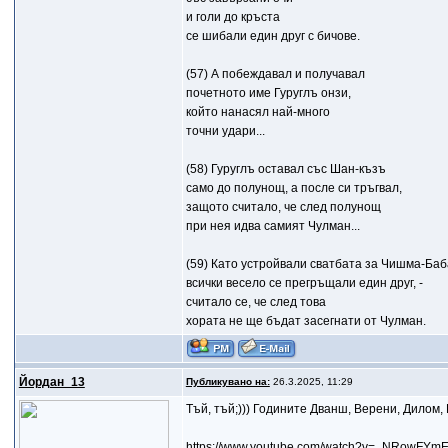
и голи до кръста
се шибали един друг с бичове.
(57) А побеждавал и получавал
почетното име Гуруглъ онзи,
който нанасял най-много
точни удари...
(58) Гуруглъ оставал със Шан-къзъ
само до полунощ, а после си тръгвал,
защото считало, че след полунощ
при нея идва самият Чулман...
(59) Като устройвали сватбата за Чишма-Баб
всички весело се прегръщали един друг, -
считало се, че след това
хората не ще бъдат засегнати от Чулман.
Йордан_13
Публикувано на:
26.3.2025, 11:29
Tъй, тъй;))) Годините Дванш, Верени, Дилом,
https://www.youtube.com/watch?v=_NRowFY