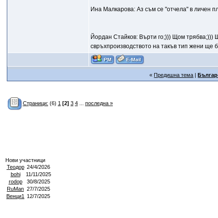
Ина Малкарова: Аз съм се "отчела" в личен план
Йордан Стайков: Върти го;))) Щом трябва;)))
свръхпроизводството на такъв тип жени ще б
«
Предишна тема
|
Българ
Страници:
(6)
1
[2]
3
4
...
последна »
Нови участници
Теодор
24/4/2026
bohi
11/11/2025
rodop
30/8/2025
RuMan
27/7/2025
Венци1
12/7/2025