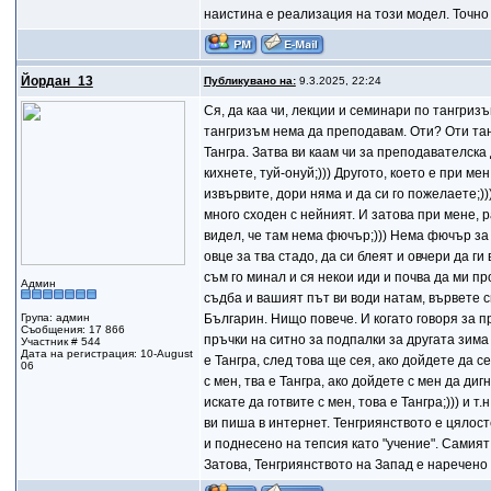
наистина е реализация на този модел. Точно 
Йордан_13
Публикувано на:
9.3.2025, 22:24
Ся, да каа чи, лекции и семинари по тангризъ
тангризъм нема да преподавам. Оти? Оти тан
Тангра. Затва ви каам чи за преподавателска 
кихнете, туй-онуй;))) Другото, което е при м
извървите, дори няма и да си го пожелаете;)
много сходен с нейният. И затова при мене, 
видел, че там нема фючър;))) Нема фючър за
овце за тва стадо, да си блеят и овчери да г
съм го минал и ся некои иди и почва да ми про
Админ
съдба и вашият път ви води натам, вървете с
Група: админ
Българин. Нищо повече. И когато говоря за пр
Съобщения: 17 866
пръчки на ситно за подпалки за другата зима
Участник # 544
Дата на регистрация: 10-August
е Тангра, след това ще сея, ако дойдете да с
06
с мен, тва е Тангра, ако дойдете с мен да диг
искате да готвите с мен, това е Тангра;))) и
ви пиша в интернет. Тенгриянството е цяло
и поднесено на тепсия като "учение". Самия
Затова, Тенгриянството на Запад е наречено