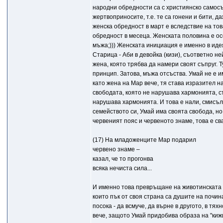
народни обредности са с християнско самосъ
жертвоприносите, т.е. те са гонени и бити, д
женска обредност в март е вследствие на тов
обредност в месеца. Женската половина е ос
мъжа;))) Женската инициация е именно в иде
Старица - Аби в девойка (кизи), съответно н
жена, която трябва да намери своят съпруг. 
принцип. Затова, мъжа отсъства. Умай не е и
като жена на Мар вече, тя става изразител 
свободата, която не нарушава хармонията, с
нарушава хармонията. И това е нали, смисъл
семейството си, Умай има своята свобода, но
червеният пояс и червеното знаме, това е св
(17) На младоженците Мар подарил
червено знаме –
казал, че то прогонва
всяка нечиста сила...
И именно това превръщане на животинската ф
които пък от своя страна са душите на почина
посока - да всмуче, да върне в другото, в т
вече, защото Умай придобива образа на "кижи