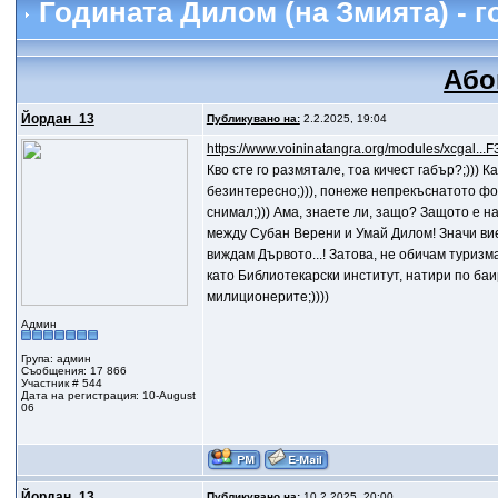
Годината Дилом (на Змията) - 
Або
Йордан_13
Публикувано на:
2.2.2025, 19:04
https://www.voininatangra.org/modules/xcgal.
Кво сте го размятале, тоа кичест габър?;)))
безинтересно;))), понеже непрекъснатото фот
снимал;))) Ама, знаете ли, защо? Защото е н
между Субан Верени и Умай Дилом! Значи вие 
виждам Дървото...! Затова, не обичам туризм
като Библиотекарски институт, натири по баи
милиционерите;))))
Админ
Група: админ
Съобщения: 17 866
Участник # 544
Дата на регистрация: 10-August
06
Йордан_13
Публикувано на:
10.2.2025, 20:00