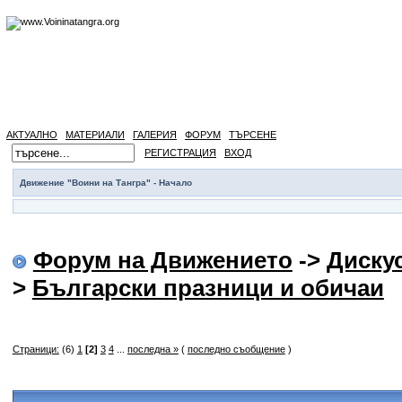
АКТУАЛНО
МАТЕРИАЛИ
ГАЛЕРИЯ
ФОРУМ
ТЪРСЕНЕ
РЕГИСТРАЦИЯ
ВХОД
Движение "Воини на Тангра" - Начало
Форум на Движението
->
Диску
>
Български празници и обичаи
Страници:
(6)
1
[2]
3
4
...
последна »
(
последно съобщение
)