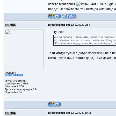
четете в интернет
Не
народ". Вервайте ми, той нема да има нищо о
anti666
Публикувано на:
12.2.2025, 9:54
QUOTE
а и да добава. В годината Дилом съм заложил
автоматически ние, ставаме излишни. Защото,
"Изгрява алпски род - нов български народ". 
Този хиатус тук ни е добре известен и не е 
както някога ли? Нашите деца, няма други. Н
Отдаден
Група: Участници
Съобщения: 2 639
Участник # 700
Дата на регистрация: 22-
September 06
anti666
Публикувано на:
12.2.2025, 10:08