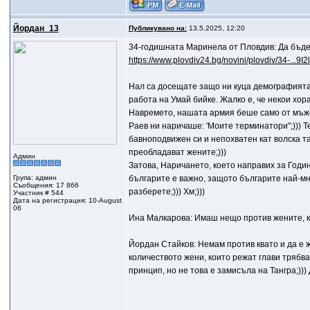
Йордан_13
Публикувано на:
13.5.2025, 12:20
34-годишната Маринела от Пловдив: Да бъде
https://www.plovdiv24.bg/novini/plovdiv/34-...9
Нал са досещате защо ни куца демографията?;
работа на Умай бийке. Жалко е, че некои хор
Навремето, нашата армия беше само от мъже;)
Раев ни наричаше: 'Моите терминатори";))) Т
бавноподвижен си и непохватен кат волска тал
преобладават жените;)))
Админ
Затова, Наричането, което направих за Годи
Група: админ
българите е важно, защото българите най-мног
Съобщения: 17 866
разберете;))) Хм;)))
Участник # 544
Дата на регистрация: 10-August
06
Ина Малкарова: Имаш нещо против жените, к
Йордан Стайков: Немам против квато и да е же
количеството жени, които режат глави трябв
принцип, но не това е замисъла на Тангра;))