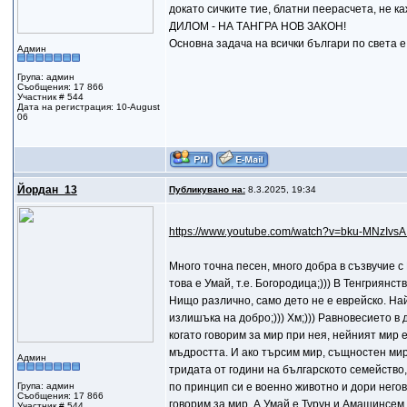
докато сичките тие, блатни пеерасчета, не 
ДИЛОМ - НА TАНГРА НОВ ЗАКОН!
Основна задача на всички българи по св
Админ
Група: админ
Съобщения: 17 866
Участник # 544
Дата на регистрация: 10-August
06
Йордан_13
Публикувано на:
8.3.2025, 19:34
https://www.youtube.com/watch?v=bku-MNzIvs
Много точна песен, много добра в съзвучие с
това е Умай, т.е. Богородица;))) В Тенгриянс
Нищо различно, само дето не е еврейско. На
излишъка на добро;))) Хм;))) Равновесието в 
когато говорим за мир при нея, нейният мир е
мъдростта. И ако търсим мир, същностен ми
Админ
тридата от години на българското семейство,
Група: админ
по принцип си е военно животно и дори негов
Съобщения: 17 866
говорим за мир. А Умай е Турун и Амашинсем
Участник # 544