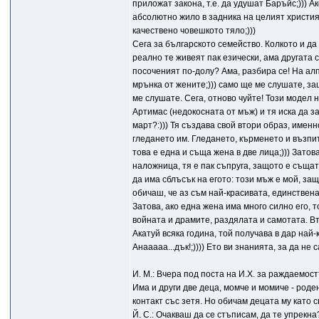
приложат закона, т.е. да удушат Баръйс;))) 
абсолютно жило в задника на целият християн
качествено човешкото тяло;)))
Сега за българското семейство. Колкото и да г
реално те живеят пак езически, ама другата с
посоченият по-долу? Ама, разбира се! На алп
мрънка от жените;))) само ще ме слушате, защ
ме слушате. Сега, отново чуйте! Този модел 
Артимас (недокосната от мъж) и тя иска да з
март?:))) Тя създава свой втори образ, имен
гледането им. Гледането, кърменето и възпит
това е една и съща жена в две лица;))) Затов
наложница, тя е пак съпруга, защото е същат
да има сблъсък на егото: този мъж е мой, защ
обичаш, че аз съм най-красивата, единствена
Затова, ако една жена има много силно его, 
войната и драмите, раздялата и самотата. В
Акатуй всяка година, той получава в дар най-
Анааааа...дък!;)))) Ето ви знанията, за да не 
И. М.: Вчера под поста на И.Х. за раждаемост
Има и други две деца, момче и момиче - роде
контакт със зетя. Но обичам децата му като с
Й. С.: Очакваш да се стъписам, да те упрекна