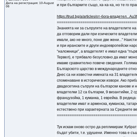
Дата на регистрация: 10-August
и при българките също, ха-ха-ха, но те го пр
06
https://trud.bg/a/articles/от-бога-владетел..
=====================================
Знанията ни за съпругите на владетелите на
да отговорим дали при езическите владетели
имали, ако не много, поне две жени...” Наис
и при иранските и други индоевропейски народ
“наложници”, а владетелят е имал една “първ
Тервел), е трябвало безусловно да имат мо
имаме сравнително повече сведения. Голяма 
Българското царство в международните отн
Днес са ни известни имената на 31 владетелки
споменаване в исторически извори. Ако приба
двадесетина съпруги на български канове и н
владетелки 12 са българки, 9 византийки, 2 ср
французойка, 1 куманка, 1 еврейка. В редица
владетелки имат и арменска, куманска, татарск
естествено при характерната за Средните ве
=====================================
Тук искам оново остро да репликирам: Кубрат
бъдат убити, т.е. удушени. Именно това е съ