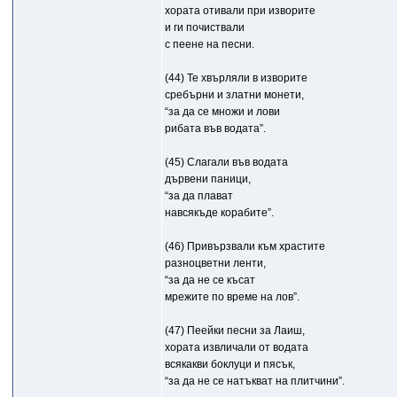
хората отивали при изворите
и ги почиствали
с пеене на песни.
(44) Те хвърляли в изворите
сребърни и златни монети,
“за да се множи и лови
рибата във водата”.
(45) Слагали във водата
дървени паници,
“за да плават
навсякъде корабите”.
(46) Привързвали към храстите
разноцветни ленти,
“за да не се късат
мрежите по време на лов”.
(47) Пеейки песни за Лаиш,
хората извличали от водата
всякакви боклуци и пясък,
“за да не се натъкват на плитчини”.