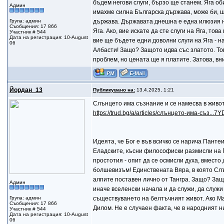
бъдем негови слуги, бързо ще станем. Яга оби
Админ
имахме силна Българска държава, може би, щ
Група: админ
държава. Държавата днешна е една илюзия на
Съобщения: 17 866
Яга. Ако, вие искате да сте слуги на Яга, то
Участник # 544
Дата на регистрация: 10-August
вие ще бъдете едни доволни слуги на Яга - н
06
Албасти! Защо? Защото идва със златото. Тов
проблем, но цената ще я платите. Затова, вни
Йордан_13
Публикувано на:
13.4.2025, 1:21
Слънцето има съзнание и се намесва в живота
https://trud.bg/a/articles/слънцето-има-съз.
Идеята, че Бог е във всичко се нарича Панте
Еладските, късни философиски размисли на П
простотия - опит да се осмисли духа, вместо 
болшевизъм! Единствената Вяра, в която Слъ
алпите поставен лично от Тангра. Защо? Защ
Админ
иначе вселенски начала и да служи, да служи
Група: админ
съществуването на белтъчният живот. Ако Мар
Съобщения: 17 866
Дилом. Не е случаен факта, че в народният 
Участник # 544
Дата на регистрация: 10-August
06