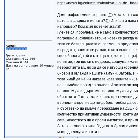
https://news.bg/columnists/tryabva-li-ni-de...hda
Демографско министерство..;))) А-ха-ха-ха-ха
пате ша свърша в жената?:))) Или ша й дава 
например? Комисия по генетика?:)))
Глейте ся, проблема не е само в количеството,
погрешно е, схващането, че човек се ражда ч
това се базира цялата съвременна представа 
Админ
и средата, в която се ражда, която също не е
Група: админ
способности", той е като цвете, което разцъф
Съобщения: 17 866
понятие, той ще си е педерас, социума има 
Участник # 544
Дата на регистрация: 10-August
пеерастията му, но за да се извърши корен
06
бисери и оглажда нашите камъни. Затова, в Г
това Умай да не ни наказва чрез жените ни, 
не е въобще повод за радост. И затова затв
не можем да издържаме, не можем да ги усъв
обратното. Такова количество притимивни ду
върнем нагоре, нещо по-добро. Трябва да се 
и съответно да имаме прераждане на души от
количество примитивни душевности, които да р
сега, качеството да е броен числител, а при
Затова е много важна Годината Дилом с движе
може да лекува и т.н. и т.н.