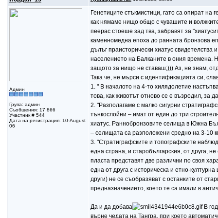
Генетиците стъкмистици, гато са опират на г
как нямаме нищо общо с чувашите и волжките
пеерас стоеше зад тва, забравят за "хиатуси
каменномедна епоха до ранната бронзова епох
дълъг праисторически хиатус свидетелства и
населението на Балканите в ония времена. Ня
защото за нищо не ставаш;))) Аз, не знам, отд
Така че, не мърси с идентификацията си, славн
1. " В началото на 4-то хилядолетие настъпв
Админ
това, как животът отново се е възродил, за 
Група: админ
2. "Разполагаме с малко сигурни стратиграфс
Съобщения: 17 866
тънкослойни – имат от един до три строителн
Участник # 544
Дата на регистрация: 10-August
хиатус. Раннобронзовите селища в Южна Бъ
06
– селищата са разположени средно на 3-10 к
3. "Стратиграфските и топографските наблюд
една страна, и старобългарския, от друга, 
пласта представят две различни по своя хара
една от друга с историческа и етно-културна
други) не се съобразяват с останките от ста
предназначението, което те са имали в античн
Да и да добава
В год
върне чедата на Тангра, при което автомати