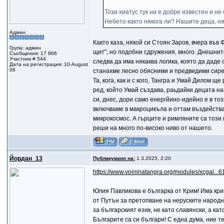
Този хиатус тук ни е добре известен и н
Небето както някога ли? Нашите деца, ня
Админ
Както каза, някой си Стоян Заров, вчера във 
Група: админ
щит", но подобни сдружения, много. Днешните
Съобщения: 17 866
Участник # 544
следва да има някаква логика, която да даде
Дата на регистрация: 10-August
06
станахме лесно обясними и предвидими сиреч
Та, кога, как и с кого, Тангра и Умай Дилом 
ред, който Умай създава, раьдайки децата 
си, днес, дори само енергйино-идейно е в то
включваме в макроцикъла и оттам въздейства
микрокосмос. А гърците и римляните са този ми
реши на много по-високо ниво от нашето.
Йордан_13
Публикувано на:
1.3.2025, 2:20
https://www.voininatangra.org/modules/xcgal...6
Юлия Павликова е българка от Крим! Има крим
от Путън за претопване на неруските народн
за българският език, не като славянски, а ка
Българите са си българи! С една дума, ние т