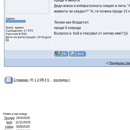
преди 4 минути
Дядо влиза в избирателната секция и пита: "А
живеете ли заедно?" "А, тя почина преди 15 го
Админ
Тенгри кан Владетел
Група: админ
преди 0 секунди
Съобщения: 17 870
Въпроса е: Кой е гласувал от негово име?;)))
Участник # 544
Дата на регистрация: 10-August
06
«
Предишна те
Страници:
(9)
1
2
[3]
4
5
...
последна »
Нови участници
Теодор
24/4/2026
bohi
11/11/2025
rodop
30/8/2025