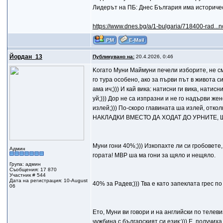
Лидерът на ПБ: Днес България има историче
https://www.dnes.bg/a/1-bulgaria/718400-rad...no
Йордан_13
Публикувано на:
20.4.2026, 0:46
Kогато Муни Маймуни печели изборите, не см
го тура особено, ако за първи път в живота си 
ама ич;))) И кай вика: натисни ги вика, нати
уй;))) Дор не са изпразни и не го надърви же
излей;))) По-скоро главината ша излей, о
НАКЛАДКИ ВМЕСТО ДА ХОДАТ ДО УРНИТЕ, 
Муни гони 40%;))) Изкопахте ли си гробoвете
Админ
гората! МВР ша ма гони за щяло и нещяло.
Група: админ
Съобщения: 17 870
Участник # 544
Дата на регистрация: 10-August
40% за Радев;))) Тва е като запеклата грес по
06
Ето, Муни ви говори и на английски по телевиз
чужбина с българският си език;))) Е, получиха 