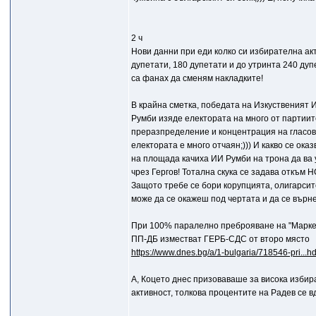
2 ч
Нови данни при еди колко си избирателна акт
дупетати, 180 дупетати и до утринта 240 дупе
са фанах да сменям накладките!
В крайна сметка, победата на Изкуственият И
Румби изяде електората на много от партиите,
преразпределение и концентрация на гласовет
електората е много отчаян;))) И какво се оказ
на площада качиха ИИ Румби на трона да ва у
чрез Гергов! Тотална скука се задава откъм Н
Защото требе се бори корупцията, олигарсите 
може да се окажеш под чертата и да се върнеш
При 100% паралелно преброяване на "Марке
ПП-ДБ изместват ГЕРБ-СДС от второ място
https://www.dnes.bg/a/1-bulgaria/718546-pri...h
А, Коцето днес призоваваше за висока избира
активност, толкова процентите на Радев се вд