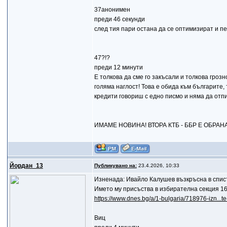
37анонимен
преди 46 секунди
след тия пари остана да се оптимизират и п
47?!?
преди 12 минути
Е толкова да сме го закъсали и толкова гроз
голяма наглост! Това е обида към българите, 
кредити говориш с едно писмо и няма да отп
ИМАМЕ НОВИНА! ВТОРА КТБ - ББР Е ОБРАНА!;)
Йордан_13
Публикувано на:
23.4.2026, 10:33
Изненада: Ивайло Калушев възкръсна в спис
Името му присъства в избирателна секция 1
https://www.dnes.bg/a/1-bulgaria/718976-izn...t
Виц