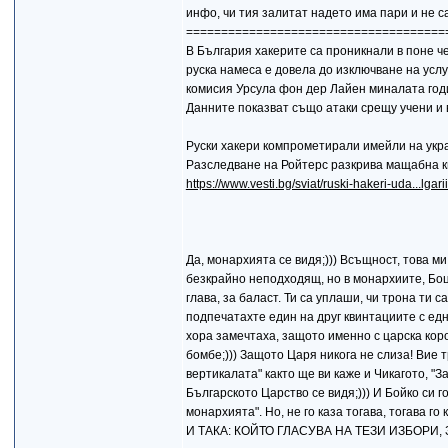
инфо, чи тия залитат надето има пари и не са
=====================================
В България хакерите са проникнали в поне ч
руска намеса е довела до изключване на усл
комисия Урсула фон дер Лайен миналата годи
Данните показват също атаки срещу учени и
Руски хакери компрометирали имейли на укр
Разследване на Ройтерс разкрива мащабна 
https://www.vesti.bg/sviat/ruski-hakeri-uda...lga
Да, монархията се видя;))) Всъщност, това м
безкрайно неподходящ, но в монархиите, Боци
глава, за баласт. Ти са уплаши, чи трона ти
подпечатахте един на друг квинтациите с едно
хора замечтаха, защото именно с царска коро
бомбе;))) Защото Царя никога не слиза! Вие т
вертикалата" както ще ви каже и Чикагото, "За
Българското Царство се видя;))) И Бойко си
монархията". Но, не го каза тогава, тогава го
И ТАКА: КОЙТО ГЛАСУВА НА ТЕЗИ ИЗБОРИ,