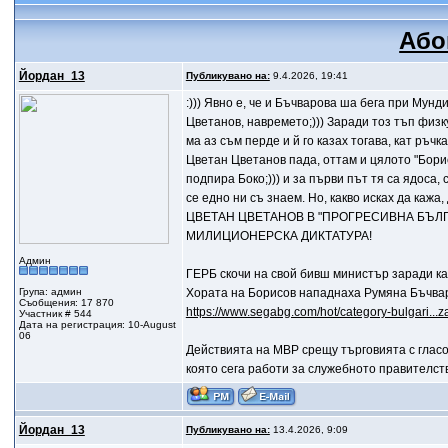
Або
Йордан_13
Публикувано на:
9.4.2026, 19:41
:))) Явно е, че и Бъчварова ша бега при Мунд
Цветанов, навремето;))) Заради тоз тъп физку
ма аз съм перде и й го казах тогава, кат ръчк
Цветан Цветанов пада, оттам и цялото "Борис
подпира Боко;))) и за първи път тя са ядоса, 
се едно ни съ знаем. Но, какво исках да к
ЦВЕТАН ЦВЕТАНОВ В "ПРОГРЕСИВНА БЪЛГА
МИЛИЦИОНЕРСКА ДИКТАТУРА!
Админ
ГЕРБ скочи на свой бивш министър заради к
Група: админ
Хората на Борисов нападнаха Румяна Бъчвар
Съобщения: 17 870
https://www.segabg.com/hot/category-bulgari...z
Участник # 544
Дата на регистрация: 10-August
06
Действията на МВР срещу търговията с глас
която сега работи за служебното правителств
Йордан_13
Публикувано на:
13.4.2026, 9:09