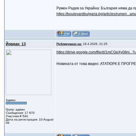
Румен Радев за Украйна: България няма да п
https://boulevardbulgaria.bg/articles/rumen...a
Йордан_13
Публикувано на:
18.4.2026, 21:25
https://drive.google.com/file/d/1mCGeXy08ni...?
Новината от това видео: АТАТЮРК Е ПРОГР
Админ
Група: админ
Съобщения: 17 870
Участник # 544
Дата на регистрация: 10-August
06