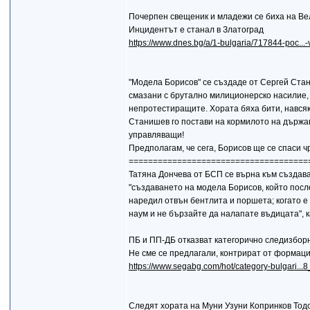
Почерпен свещеник и младежи се биха на В
Инцидентът е станал в Златоград
https://www.dnes.bg/a/1-bulgaria/717844-poc...-
"Модела Борисов" се създаде от Сергей Стан
смазани с брутално милиционерско насилие,
непротестиращите. Хората бяха бити, навсякъ
Станишев го постави на кормилото на държа
управляващи!
Предполагам, че сега, Борисов ще се спаси
=====================================
Татяна Дончева от БСП се върна към създава
"създаването на модела Борисов, който посл
наредил отвън бентлита и поршета; когато е
наум и не бързайте да налапате въдицата", к
ПБ и ПП-ДБ отказват категорично следизбор
Не сме се предлагали, контрират от формац
https://www.segabg.com/hot/category-bulgari..
Следят хората на Муни Узуни Копринков Тодо