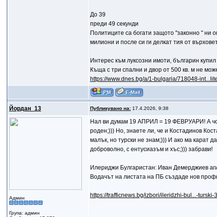
До 39
преди 49 секунди
Политиците са богати защото "законно " ни ог
милиони и после си ги делкат тия от върховет
Интерес към луксозни имоти, българин купил
Къща с три спални и двор от 500 кв. м не мож
https://www.dnes.bg/a/1-bulgaria/718048-int...lit
Йордан_13
Публикувано на:
17.4.2026, 9:38
Нал ви думам 19 АПРИЛ = 19 ФЕВРУАРИ! А чов
роден;))) Но, знаете ли, че и Костадинов Кос
малък, но турски не знам;))) И ако ма карат д
доброволно, с ентусиазъм и хъс;))) забрави!
Илериджи Булгаристан: Иван Демерджиев агит
Водачът на листата на ПБ създаде нов профи
https://trafficnews.bg/izbori/ileridzhi-bul...-turski
Админ
Група: админ