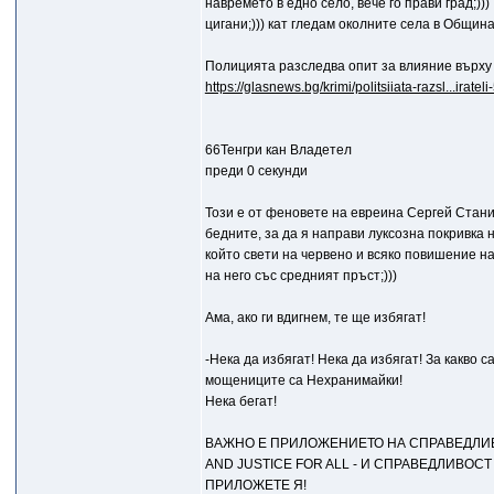
навремето в едно село, вече го прави град;)))
цигани;))) кат гледам околните села в Общин
Полицията разследва опит за влияние върху
https://glasnews.bg/krimi/politsiiata-razsl...iratel
66Тенгри кан Владетел
преди 0 секунди
Този е от феновете на евреина Сергей Стани
бедните, за да я направи луксозна покривка 
който свети на червено и всяко повишение на
на него със средният пръст;)))
Ама, ако ги вдигнем, те ще избягат!
-Нека да избягат! Нeка да избягат! За какво
мощениците са Нехранимайки!
Нека бегат!
ВАЖНО Е ПРИЛОЖЕНИЕТО НА СПРАВЕДЛИВ
AND JUSTICE FOR ALL - И СПРАВЕДЛИВОСТ
ПРИЛОЖЕТЕ Я!