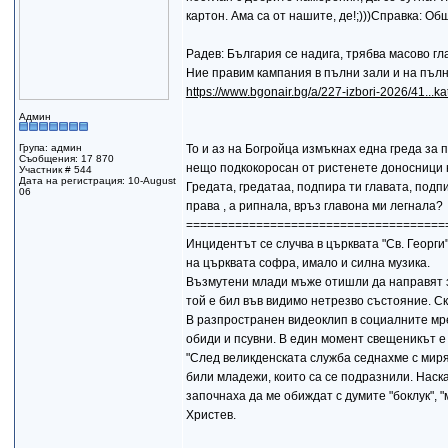
картон. Ама са от нашите, де!;)))Справка: О
Радев: България се надига, трябва масово гл
Ние правим кампания в пълни зали и на пъл
https://www.bgonair.bg/a/227-izbori-2026/41...ka
Админ
Група: админ
То и аз на Богройца измъкнах една греда за 
Съобщения: 17 870
нещо подкокоросан от ристенете доносници 
Участник # 544
Дата на регистрация: 10-August
Гредата, гредатаа, подпира ти главата, подпи
06
права , а рипнала, връз главона ми легнала?
=====================================
Инцидентът се случва в църквата "Св. Георг
на църквата софра, имало и силна музика.
Възмутени млади мъже отишли да направят за
той е бил във видимо нетрезво състояние. Ск
В разпространен видеоклип в социалните мре
обиди и псувни. В един момент свещеникът е
"След великденската служба седнахме с мирян
били младежи, които са се подразнили. Наска
започнаха да ме обиждат с думите "боклук", 
Христев.