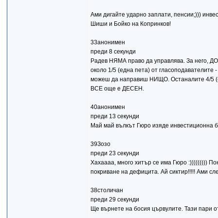
Ами дигайте ударно заплати, пенсии;))) инве
Шиши и Бойко на Копринков!
33анонимен
преди 8 секунди
Радев НЯМА право да управлява. За него, Д
около 1/5 (една пета) от гласоподавателите 
можеш да направиш НИЩО. Останалите 4/5 (с
ВСЕ още е ДЕСЕН.
40анонимен
преди 13 секунди
Май май вълкът Гюро изяде инвестиционна б
39Зозо
преди 23 секунди
Хахаааа, много хитър се има Гюро :))))))))) 
покриване на дефицита. Ай сиктир!!!!! Ами с
38столичан
преди 29 секунди
Ще върнете на босия цървулите. Тази пари о