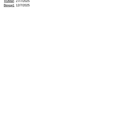
RuMan
27/7/2025
Венци1
12/7/2025