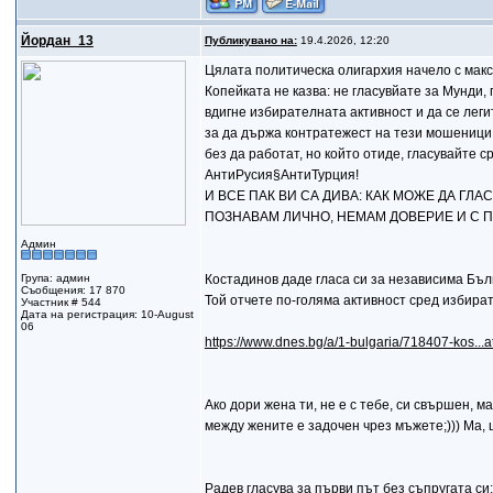
Йордан_13
Публикувано на:
19.4.2026, 12:20
Цялата политическа олигархия начело с макс
Копейката не казва: не гласувйате за Мунди, г
вдигне избирателната активност и да се леги
за да държа контратежест на тези мошеници, 
без да работат, но който отиде, гласувайте с
АнтиРусия§АнтиТурция!
И ВСЕ ПАК ВИ СА ДИВА: КАК МОЖЕ ДА ГЛАС
ПОЗНАВАМ ЛИЧНО, НЕМАМ ДОВЕРИЕ И С ПР
Админ
Група: админ
Костадинов даде гласа си за независима Бъл
Съобщения: 17 870
Той отчете по-голяма активност сред избира
Участник # 544
Дата на регистрация: 10-August
06
https://www.dnes.bg/a/1-bulgaria/718407-kos...a
Aко дори жена ти, не е с тебе, си свършен, ма
между жените е задочен чрез мъжете;))) Ма, щ
Радев гласува за първи път без съпругата с