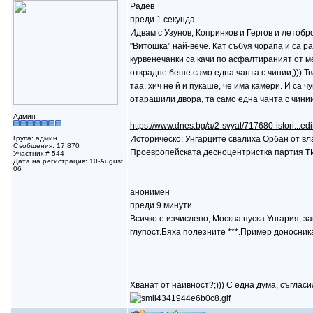
Радев
преди 1 секунда
Идвам с Узунов, Копринков и Гергов и летоб
"Витошка" най-вече. Кат събуя чорапа и са р
курвенечанки са качи по асфалтираният от ме
открадне беше само една чанта с чинии;))) Тв
таа, хич не й и пукаше, че има камери. И са ч
отарашили двора, та само една чанта с чинии;
Админ
https://www.dnes.bg/a/2-svyat/717680-istori...ed
Група: админ
Историческо: Унгарците свалиха Орбан от вл
Съобщения: 17 870
Проевропейската десноцентристка партия 
Участник # 544
Дата на регистрация: 10-August
06
анонимен
преди 9 минути
Всичко е изчислено, Москва пуска Унгария, 
глупост.Бяха полезните ***.Пример доносника 
Хванат от наивност?;))) С една дума, съгласи