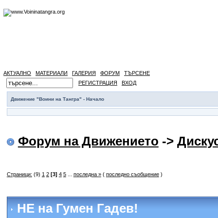
АКТУАЛНО
МАТЕРИАЛИ
ГАЛЕРИЯ
ФОРУМ
ТЪРСЕНЕ
РЕГИСТРАЦИЯ
ВХОД
Движение "Воини на Тангра" - Начало
Форум на Движението
->
Диску
Страници:
(9)
1
2
[3]
4
5
...
последна »
(
последно съобщение
)
НЕ на Гумен Гадев!