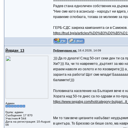
=====================================
Радев стана едноличен собственик на държава
"Ние сме като в асансьор - народът ни вдига
правихме сглобката, тогава се молихме за прав
ГЕРБ-СДС закриха кампанията си в Самоков. Б
https://trud.bg/a/articles/%D0%B3%D0%B
Йордан_13
Публикувано на:
16.4.2026, 14:09
;))) Да го духате! След 50-сет секи ден ти са 
Хм?:))) Ха, чи то навремето, дъртият за кво 
играем наволя из селото и по язовирите;))) 
заранта на работа! Щот сме млади! Баааааааа,
баламите!;)))
Половината население на България вече е н
Хората над 50-те днес са по-здрави и по-про
https://www.segabg.com/hot/category-bulgari..
Админ
Група: админ
Съобщения: 17 870
Ми то там вече циганите набъбват неудържим
Участник # 544
Дата на регистрация: 10-August
в центъра. То Брезово си беше село, ма навре
06