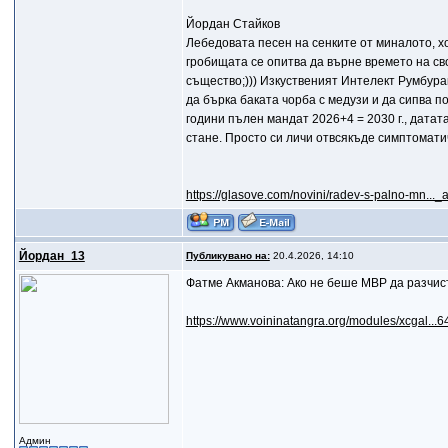
Йордан Стайков
Лебедовата песен на сенките от миналото, 
гробищата се опитва да върне времето на сво
същество;))) Изкуственият Интелект Румбурак
да бърка баката чорба с медузи и да сипва по
години пълен мандат 2026+4 = 2030 г., датат
стане. Просто си личи отвсякъде симптоматич
https://glasove.com/novini/radev-s-palno-mn.
Йордан_13
Публикувано на:
20.4.2026, 14:10
Фатме Акманова: Ако не беше МВР да разчист
https://www.voininatangra.org/modules/xcgal...6
Админ