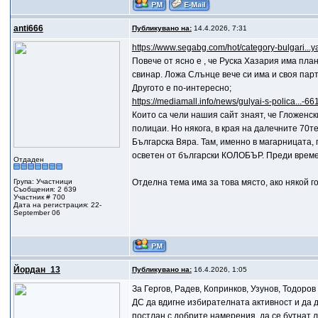
anti666
Публикувано на:
14.4.2026, 7:31
https://www.segabg.com/hot/category-bulgari...
Повече от ясно е , че Руска Хазария има пла
свинар. Ложа Слънце вече си има и своя парт
Другото е по-интересно;
https://mediamall.info/news/gulyai-s-polica...-6
Които са чели нашия сайт знаят, че Гложенск
полицаи. Но някога, в края на далечните 70т
Българска Вяра. Там, именно в магарницата, 
осветен от български КОЛОБЪР. Преди време т
Отдаден
Група: Участници
Отделна тема има за това място, ако някой г
Съобщения: 2 639
Участник # 700
Дата на регистрация: 22-
September 06
Йордан_13
Публикувано на:
16.4.2026, 1:05
За Гергов, Радев, Копринков, Узунов, Тодоров
ДС да вдигне избирателната активност и да де
постлан с добрите намерения, да се бутнат л