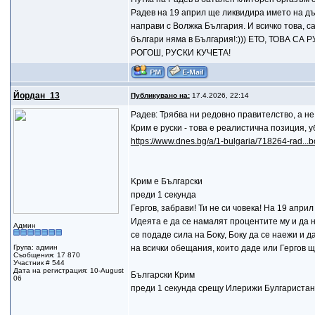
Радев на 19 април ще ликвидира името на дъ
направи с Волжка България. И всичко това, са
българи няма в България!:))) ЕТО, ТОВА 
РОГОШ, РУСКИ КУЧЕТА!
Йордан_13
Публикувано на:
17.4.2026, 22:14
Радев: Трябва ни редовно правителство, а не
Крим е руски - това е реалистична позиция, у
https://www.dnes.bg/a/1-bulgaria/718264-rad...b
Kрим е Български
преди 1 секунда
Гергов, забрави! Ти не си човека! На 19 апр
Идеята е да се намалят процентите му и да 
Админ
се подаде сила на Боку, Боку да се наежи и 
Група: админ
на всички обещания, които даде или Гергов щ
Съобщения: 17 870
Участник # 544
Дата на регистрация: 10-August
Български Крим
06
преди 1 секунда срещу Илерижи Булгаристан 