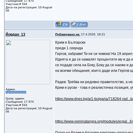
Съобщения: 17 870
Участник # 544
Дата на регистрация: 10-August
06
Йордан_13
Публикувано на:
17.4.2026, 18:21
Kрим е Български
преди 1 секунда
Гергов, забрави! Ти не си човека! На 19 апр
Идеята е да се намалят процентите му и да 
се подаде сила на Боку, Боку да се наежи и 
на всички обещания, които даде или Гергов щ
Радев: Трябва ни редовно правителство, а не
Крим е руски - това е реалистична позиция, у
Админ
Група: админ
https://www.dnes.bg/a/1-bulgaria/718264-rad...b
Съобщения: 17 870
Участник # 544
Дата на регистрация: 10-August
06
https://www.voininatangra.org/modules/xcgal...6
Путка на Радев в батален клиторен оргазъм о