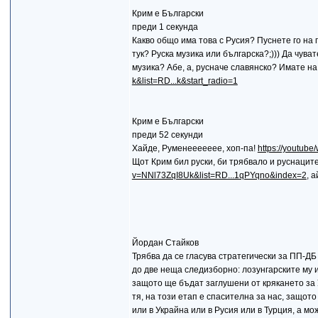
Крим е Български
преди 1 секунда
Какво общо има това с Русия? Пуснете го на г
тук? Руска музика или българска?;))) Да чув
музика? Абе, а, русначе славянско? Имате на
k&list=RD...k&start_radio=1
Крим е Български
преди 52 секунди
Хайде, Руменеееееее, хоп-па!
https://youtub
Щот Крим бил руски, би трябвало и руснаците д
v=NNl73ZqI8Uk&list=RD...1qPYqno&index=2
, 
Йордан Стайков
Трябва да се гласува стратегически за ПП-ДБ
до две неща следизборно: лозунгарските му и
защото ще бъдат заглушени от крякането за У
тя, на този етап е спасителна за нас, защот
или в Украйна или в Русия или в Турция, а мо