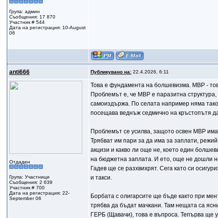
Група: админ
Съобщения: 17 870
Участник # 544
Дата на регистрация: 10-August
06
anti666
Публикувано на:
22.4.2026, 6:11
Toва е фундамента на болшевизма. МВР - тов
Проблемът е, че МВР е паразитна структура, 
самоиздържа. По селата например няма таков
посещава веднъж седмично на кръстопътя да г
Проблемът се усилва, защото освен МВР има 
Трябват им пари за да има за заплати, режий
акцизи и какво ли още не, което един болше
на бюджетна заплата. И ето, още не дошли н
Отдаден
Гадев ще се разхвихрят. Сега като си осигу
Група: Участници
и такси.
Съобщения: 2 639
Участник # 700
Дата на регистрация: 22-
Борбата с олигарсите ще бъде както при мент
September 06
трябва да бъдат мачкани. Там нещата са ясни
ГЕРБ (Щавачи), това е въпроса. Тепърва ще у