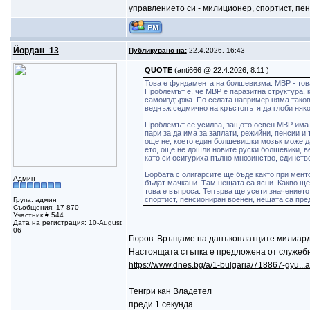
управлението си - милиционер, спортист, пе
Йордан_13
Публикувано на:
22.4.2026, 16:43
QUOTE
(anti666 @ 22.4.2026, 8:11 )
Toва е фундамента на болшевизма. МВР - това
Проблемът е, че МВР е паразитна структура, к
самоиздържа. По селата например няма таков
веднъж седмично на кръстопътя да глоби някой
Проблемът се усилва, защото освен МВР има к
пари за да има за заплати, режийни, пенсии и 
още не, което един болшевишки мозък може да
ето, още не дошли новите руски болшевики, в
като си осигуриха пълно мнозинство, единстве
Борбата с олигарсите ще бъде както при менто
Админ
бъдат мачкани. Там нещата са ясни. Какво ще 
това е въпроса. Тепърва ще усети значението 
спортист, пенсиониран военен, нещата са пре
Група: админ
Съобщения: 17 870
Участник # 544
Дата на регистрация: 10-August
06
Гюров: Връщаме на данъкоплатците милиарди
Настоящата стъпка е предложена от служеб
https://www.dnes.bg/a/1-bulgaria/718867-gyu...a-
Tенгри кан Владетел
преди 1 секунда