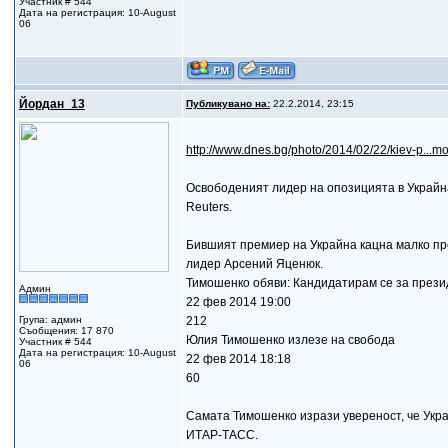
Участник # 544
Дата на регистрация: 10-August
06
Йордан_13
Публикувано на:
22.2.2014, 23:15
http://www.dnes.bg/photo/2014/02/22/kiev-p...
Освободеният лидер на опозицията в Украйна
Reuters.
Бившият премиер на Украйна кацна малко пре
лидер Арсений Яценюк.
Тимошенко обяви: Кандидатирам се за прези
Админ
22 фев 2014 19:00
Група: админ
212
Съобщения: 17 870
Юлия Тимошенко излезе на свобода
Участник # 544
Дата на регистрация: 10-August
22 фев 2014 18:18
06
60
Самата Тимошенко изрази увереност, че Укра
ИТАР-ТАСС.