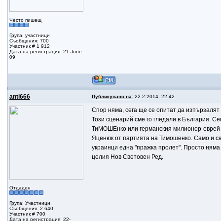
Често пишещ
Група: участници
Съобщения: 700
Участник # 1 912
Дата на регистрация: 21-June
09
anti666
Публикувано на:
22.2.2014, 22:42
Спор няма, сега ще се опитат да изпързалят
Този сценарий сме го гледали в България. Се
ТиМОШЕнко или германския милионер-еврей К
Яценюк от партията на Тимошенко. Само и са
украинци една "пражка пролет". Просто няма 
целия Нов Световен Ред.
Отдаден
Група: Участници
Съобщения: 2 640
Участник # 700
Дата на регистрация: 22-