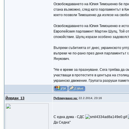
Освобождаването на Юлия Тимошенко бе прив
стана възможно, след като парламентът в Ки
което позволи Тимошенко да излезе на своб
Освобождаването на Юлия Тимошенко е истор
Европейския парламент Мартин Шулц. Той отд
спокойствие. Шулц изрази особено задоволст
Въпреки събитията от днес, украинското улт
въпреки че по-рано през деня парламентът г
Янукович.
"Не е време за празнуване. Сега трябва да с
участващи в протестите в центъра на столиц
украинско движение. Групата разруши паметн
Йордан_13
Публикувано на:
22.2.2014, 23:16
С една дума - СДС
Да Седна"