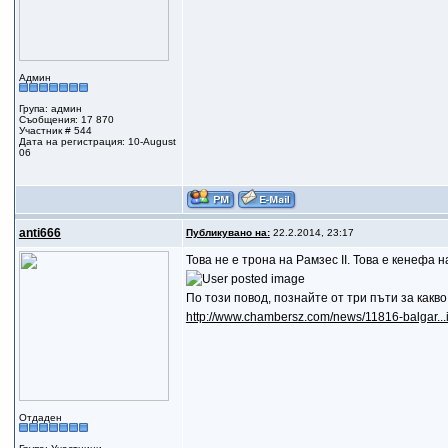
Админ
Група: админ
Съобщения: 17 870
Участник # 544
Дата на регистрация: 10-August
06
anti666
Публикувано на:
22.2.2014, 23:17
Това не е трона на Рамзес II. Това е кенефа
По този повод, познайте от три пъти за какв
http://www.chambersz.com/news/11816-balgar...i
Отдаден