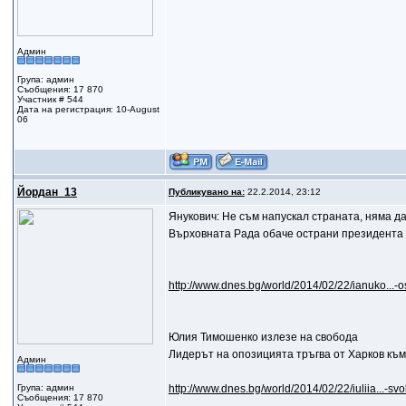
Админ
Група: админ
Съобщения: 17 870
Участник # 544
Дата на регистрация: 10-August
06
Йордан_13
Публикувано на:
22.2.2014, 23:12
Янукович: Не съм напускал страната, няма д
Върховната Рада обаче острани президента
http://www.dnes.bg/world/2014/02/22/ianuko...-
Юлия Тимошенко излезе на свобода
Лидерът на опозицията тръгва от Харков към
Админ
Група: админ
http://www.dnes.bg/world/2014/02/22/iuliia...-s
Съобщения: 17 870