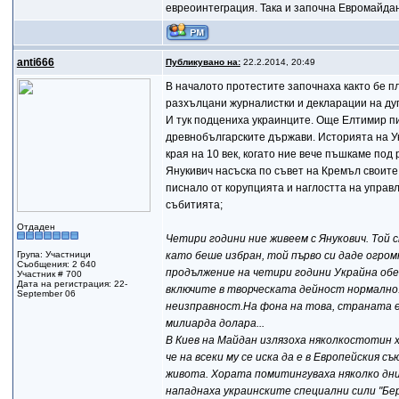
евреоинтеграция. Така и започна Евромайдан
anti666
Публикувано на:
22.2.2014, 20:49
В началото протестите започнаха както бе пл
разхълцани журналистки и декларации на дуп
И тук подцениха украинците. Още Елтимир пи
древнобългарските държави. Историята на У
края на 10 век, когато ние вече пъшкаме под
Янукивич насъска по съвет на Кремъл своите
писнало от корупцията и наглостта на управ
събитията;
Отдаден
Четири години ние живеем с Янукович. Той 
Група: Участници
като беше избран, той първо си даде огро
Съобщения: 2 640
продължение на четири години Украйна обе
Участник # 700
Дата на регистрация: 22-
включите в творческата дейност нормално
September 06
неизправност.На фона на това, страната е
милиарда долара...
В Киев на Майдан излязоха няколкостотин х
че на всеки му се иска да е в Европейския 
живота. Хората помитингуваха няколко дни
нападнаха украинските специални сили "Бер