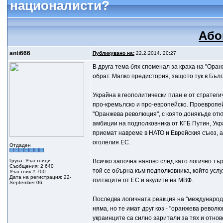
националисти?
Або
anti666
Публикувано на:
22.2.2014, 20:27
В друга тема бях споменал за краха на "Ор
обрат. Малко предистория, защото тук в Бъл
Украйна в геополитически план е от стратеги
про-кремълско и про-европейско. Проевропе
"Оранжева революция", с която донякъде отк
амбиции на подполковника от КГБ Путин, Укр
приемат навреме в НАТО и Еврейския съюз, а с
оголелия ЕС.
Отдаден
Група: Участници
Всичко започна наново след като логично тър
Съобщения: 2 640
той се обърна към подполковника, който усл
Участник # 700
Дата на регистрация: 22-
голтаците от ЕС и акулите на МВФ.
September 06
Последва логичната реакция на "международн
няма, но те имат друг коз - "оранжева рево
украинците са силно заритали за тях и отнов