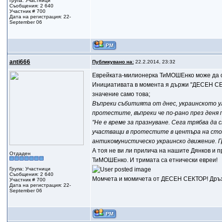
Група: Участници
Съобщения: 2 640
Участник # 700
Дата на регистрация: 22-
September 06
anti666
Публикувано на:
22.2.2014, 23:32
Еврейката-милионерка ТиМОШЕнко може да си 
Инициативата в момента я държи "ДЕСЕН СЕКТ
значение само това;
Въпреки събитията от днес, украинското у
протестите, въпреки че по-рано през деня
"Не е време за празнуване. Сега трябва да 
участващи в протестите в центъра на стол
антикомунистическо украинско движение. 
А тоя не ви ли прилича на нашите Дянков и 
Отдаден
ТиМОШЕнко. И тримата са етнически евреи!
Група: Участници
Съобщения: 2 640
Момчета и момичета от ДЕСЕН СЕКТОР! Дръжте
Участник # 700
Дата на регистрация: 22-
September 06