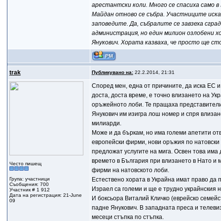
арестантски коли. Много се спасиха само в
Майдан отново се събра. Участниците исках
заповедите. Да, събралите се завзеха сгр
администрация, но един милион озлобени хо
Янукович. Хората казваха, че просто ще с
trak
Публикувано на:
22.2.2014, 21:31
Според мен, една от причините, да иска ЕС и 
доста, доста време, е точно влизането на Ук
оръжейното лоби. Те пращаха представители 
Янукович им изигра лош номер и спря влизан
милиарди.
Може и да бъркам, но има големи апетити отв
европейски фирми, нови оръжия по натовски 
предложат услугите на мига. Освен това има 
времето в България при влизането в Нато и 
Често пишещ
фирми на натовското лоби.
Група: участници
Естествено хората в Украйна имат право да 
Съобщения: 700
Израел са големи и ще е трудно украйнския н
Участник # 1 912
Дата на регистрация: 21-June
И боксьора Виталий Кличко (еврейско семейст
09
падне Янукович. В западната преса и телеви
месеци стъпка по стъпка.