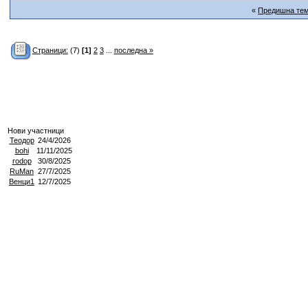
«
Предишна те
Страници:
(7)
[1]
2
3
...
последна »
Нови участници
Теодор
24/4/2026
bohi
11/11/2025
rodop
30/8/2025
RuMan
27/7/2025
Венци1
12/7/2025