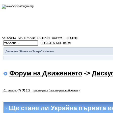
АКТУАЛНО
МАТЕРИАЛИ
ГАЛЕРИЯ
ФОРУМ
ТЪРСЕНЕ
РЕГИСТРАЦИЯ
ВХОД
Движение "Воини на Тангра" - Начало
Форум на Движението
->
Диску
Страници:
(7)
[1]
2
3
...
последна »
(
последно съобщение
)
Ще стане ли Украйна първата е