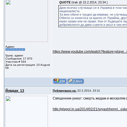
QUOTE
(trak @ 22.2.2014, 23:34 )
Дано всичко случващо се в Украина в този ча
националисти.
За мен обаче е трудно да вярвам, че случващ
Обекти се изнесоха за кратко от Украйна, дру
какво прави или не прави. Кои от бъдещите ли
доброжелател да дава съвети и акъл и чии инт
Админ
https://www.youtube.com/watch?feature=playe
Група: админ
Съобщения: 17 870
Участник # 544
Дата на регистрация: 10-August
06
Йордан_13
Публикувано на:
22.2.2014, 23:11
Священник-униат: смерть жидам и москалям
http://glagol.in.ua/2014/02/21/svyashhenni...os