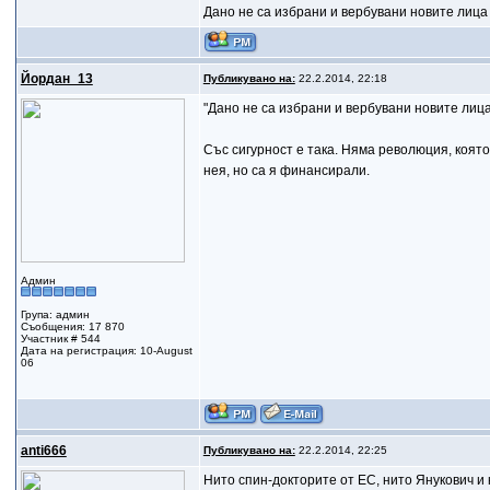
Дано не са избрани и вербувани новите лиц
Йордан_13
Публикувано на:
22.2.2014, 22:18
"Дано не са избрани и вербувани новите лиц
Със сигурност е така. Няма революция, която
нея, но са я финансирали.
Админ
Група: админ
Съобщения: 17 870
Участник # 544
Дата на регистрация: 10-August
06
anti666
Публикувано на:
22.2.2014, 22:25
Нито спин-докторите от ЕС, нито Янукович 