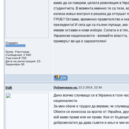
какво да си говорим, цялата революция в Ук
студентчета. В момента именно те са тези, к
излиза извън контрол и решиха да отпушат па
ГРОБ? Оставки, временно правителство и нов
президента! И сега ще са пълни глупаци, ако
имаме оставки и нови избори. Силата е в тях,
Украински националисти - вземайте властта, 
примерът ви ще е заразителен!
Отдаден
Група: Участници
Съобщения: 2 640
Участник # 700
Дата на регистрация: 22-
September 06
trak
Публикувано на:
22.2.2014, 22:34
Дано всичко случващо се в Украина в този ч
националисти.
За мен обаче е трудно да вярвам, че случва
Обекти се изнесоха за кратко от Украйна, др
кой какво прави или не прави. Кои от бъдещи
доброжелател да дава съвети и акъл и чии ин