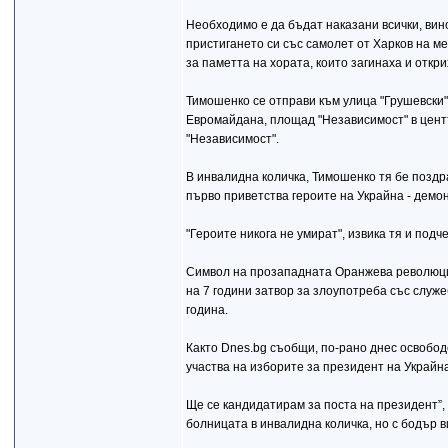
Необходимо е да бъдат наказани всички, вин
пристигането си със самолет от Харков на м
за паметта на хората, които загинаха и откри
Тимошенко се отправи към улица "Грушевски",
Евромайдана, площад "Независимост" в цент
"Независимост".
В инвалидна количка, Тимошенко тя бе поздр
първо приветства героите на Украйна - демон
"Героите никога не умират", извика тя и подч
Символ на прозападната Оранжева революция 
на 7 години затвор за злоупотреба със служ
година.
Както Dnes.bg съобщи, по-рано днес освобо
участва на изборите за президент на Украйн
Ще се кандидатирам за поста на президент”,
болницата в инвалидна количка, но с бодър в