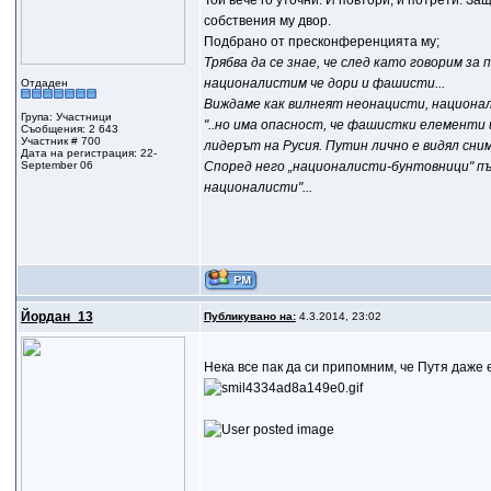
Той вече го уточни. И повтори, и потрети. За
собствения му двор.
Подбрано от пресконференцията му;
Трябва да се знае, че след като говорим з
националистим че дори и фашисти...
Отдаден
Виждаме как вилнеят неонацисти, националис
Група: Участници
"..но има опасност, че фашистки елементи 
Съобщения: 2 643
Участник # 700
лидерът на Русия. Путин лично е видял сним
Дата на регистрация: 22-
September 06
Според него „националисти-бунтовници" пъ
националисти"...
Йордан_13
Публикувано на:
4.3.2014, 23:02
Нека все пак да си припомним, че Путя даже 