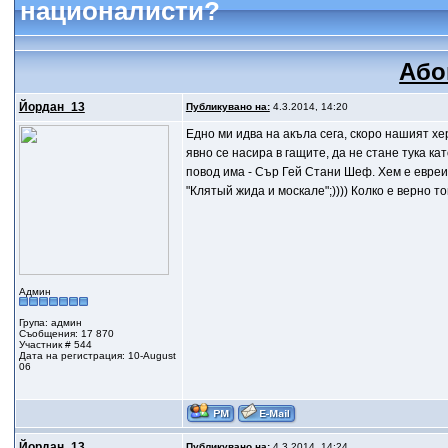
националисти?
Або
Йордан_13
Публикувано на:
4.3.2014, 14:20
Едно ми идва на акъла сега, скоро нашият хе
явно се насира в гащите, да не стане тука к
повод има - Сър Гей Стани Шеф. Хем е евреин
"Клятый жида и москале";)))) Колко е верно 
Админ
Група: админ
Съобщения: 17 870
Участник # 544
Дата на регистрация: 10-August
06
Йордан_13
Публикувано на:
4.3.2014, 14:24