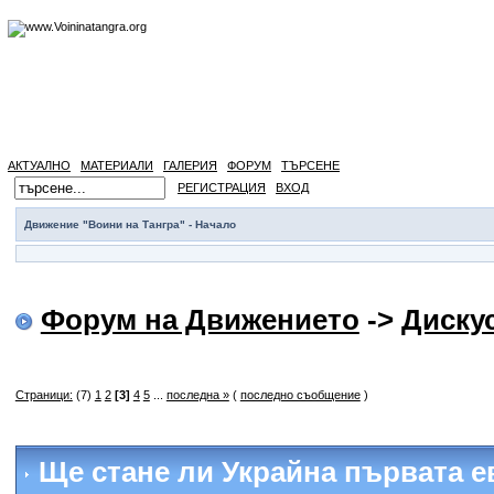
АКТУАЛНО
МАТЕРИАЛИ
ГАЛЕРИЯ
ФОРУМ
ТЪРСЕНЕ
РЕГИСТРАЦИЯ
ВХОД
Движение "Воини на Тангра" - Начало
Форум на Движението
->
Диску
Страници:
(7)
1
2
[3]
4
5
...
последна »
(
последно съобщение
)
Ще стане ли Украйна първата е