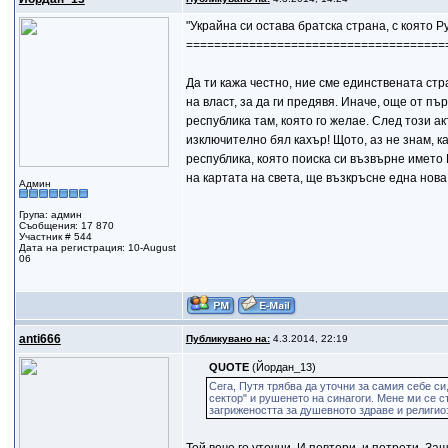
"Украйна си остава братска страна, с която 
=====================================
Да ти кажа честно, ние сме единствената стр
на власт, за да ги предявя. Иначе, още от 
республика там, която го желае. След този а
изключително бял кахър! Щото, аз не знам, к
республика, която поиска си възвърне името 
на картата на света, ще възкръсне една нова
Админ
Група: админ
Съобщения: 17 870
Участник # 544
Дата на регистрация: 10-August
06
anti666
Публикувано на:
4.3.2014, 22:19
QUOTE
(Йордан_13)
Сега, Путя трябва да уточни за самия себе с
сектор" и рушенето на синагоги. Мене ми се ст
загрижеността за душевното здраве и религи