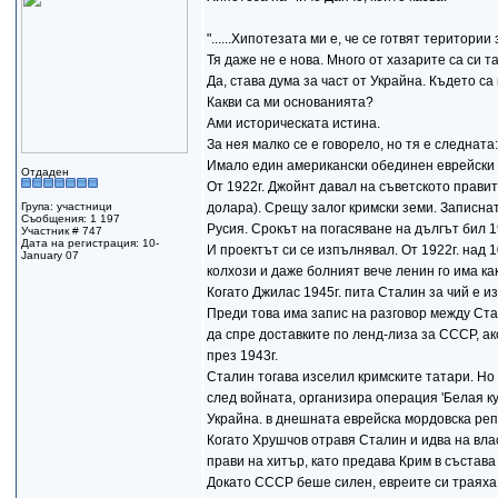
"......Хипотезата ми е, че се готвят територи
Тя даже не е нова. Много от хазарите са си т
Да, става дума за част от Украйна. Където с
Какви са ми основанията?
Ами историческата истина.
За нея малко се е говорело, но тя е следната:
Имало един американски обединен еврейски ра
Отдаден
От 1922г. Джойнт давал на съветското прави
Група: участници
долара). Срещу залог кримски земи. Записна
Съобщения: 1 197
Русия. Срокът на погасяване на дългът бил 1
Участник # 747
Дата на регистрация: 10-
И проектът си се изпълнявал. От 1922г. над 
January 07
колхози и даже болният вече ленин го има ка
Когато Джилас 1945г. пита Сталин за чий е и
Преди това има запис на разговор между Стал
да спре доставките по ленд-лиза за СССР, а
през 1943г.
Сталин тогава изселил кримските татари. Но
след войната, организира операция 'Белая ку
Украйна. в днешната еврейска мордовска репу
Когато Хрушчов отравя Сталин и идва на влас
прави на хитър, като предава Крим в състава
Докато СССР беше силен, евреите си траяха.