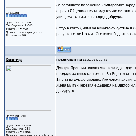
За сегашното положение, българският народ е 
евреин Яйценюкович между всичко останало с
Отдаден
унищожат с шистов геноцид Добруджа.
Група: Участници
Съобщения: 2 643
Оттук нататък, нямаме никакво съчуствие и 
Участник # 700
Дата на регистрация: 22-
резултат е, че Новият Световен Ред отново з
September 06
Канатица
Публикувано на:
11.3.2014, 12:43
Дмитри Ярош ми нявява мисли за един друг пр
продаде за няколко шекела. За Яценюк стана 
1 пени на дума е смешно. Ако човек наистина
Жена му пък Терезия е дъщеря на Виктор Ила
до чуфута...
Често пишещ
Група: Участници
Съобщения: 933
Участник # 1 054
Дата на регистрация: 26-July 07