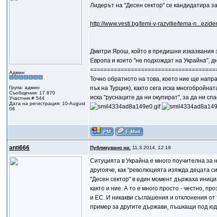
Лидерът на "Десен сектор" се кандидатира з
http://www.vesti.bg/temi-v-razvitie/tema-n...ezi
Дмитри Ярош, който в предишни изказвания з
Европа и които "не подхождат на Украйна", д
=====================================
Админ
Точно обратното на това, което ние ще напра
Група: админ
пък на Турция), както сега иска многобройнат
Съобщения: 17 870
иска "руснаците да ни окупират", за да ни с
Участник # 544
Дата на регистрация: 10-August
06
anti666
Публикувано на:
11.3.2014, 12:18
Ситуцията в Украйна е много поучителна за н
другояче, как "революцията изяжда децата си
"Десен сектор" в един момент държаха иници
както и ние. А то е много просто - честно, 
и ЕС. И никакви съглашения и отклонения от
пример за другите държави, пъшкащи под юд