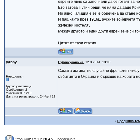
евреите явно са започнали да се готвят за н
Ето затова Путин реши, че няма да даде Кри
Но явно Галиция е вече обречена да стане н
И пак, както през 1916г., руските войничета 
железни костеля'.
Между другото и едни други евреи вече си точ
Цитат от тази статия.
yanny
Публикувано на:
12.3.2014, 13:03
Самата истина, не случайно френският чифу
събитията в Окраина и бъркаше на хората мо
Новодошъл
Група: участници
Съобщения: 2
Участник # 7 213
Дата на регистрация: 24-April 13
«
Предишна те
Страници:
(7)
1
2
[3]
4
5
...
последна »