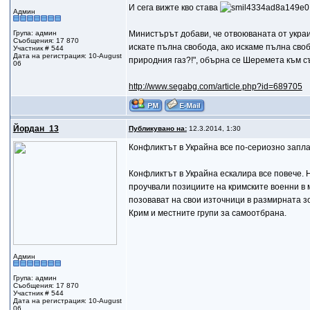
И сега вижте кво става
Админ
Група: админ
Министърът добави, че отвоюваната от украи
Съобщения: 17 870
искате пълна свобода, ако искаме пълна своб
Участник # 544
Дата на регистрация: 10-August
природния газ?!", обърна се Шеремета към с
06
http://www.segabg.com/article.php?id=689705
Йордан_13
Публикувано на:
12.3.2014, 1:30
Конфликтът в Украйна все по-сериозно запл
Конфликтът в Украйна ескалира все повече. 
проучвали позициите на кримските военни в 
позовават на свои източници в размирната з
Крим и местните групи за самоотбрана.
Админ
Група: админ
Съобщения: 17 870
Участник # 544
Дата на регистрация: 10-August
06