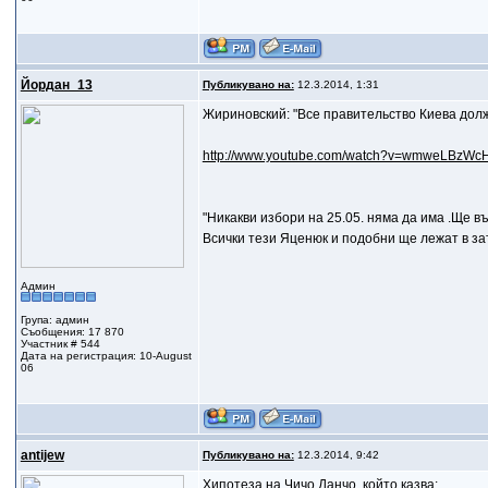
Йордан_13
Публикувано на:
12.3.2014, 1:31
Жириновский: "Все правительство Киева дол
http://www.youtube.com/watch?v=wmweLBzWc
"Никакви избори на 25.05. няма да има .Ще в
Всички тези Яценюк и подобни ще лежат в за
Админ
Група: админ
Съобщения: 17 870
Участник # 544
Дата на регистрация: 10-August
06
antijew
Публикувано на:
12.3.2014, 9:42
Хипотеза на Чичо Данчо, който казва: