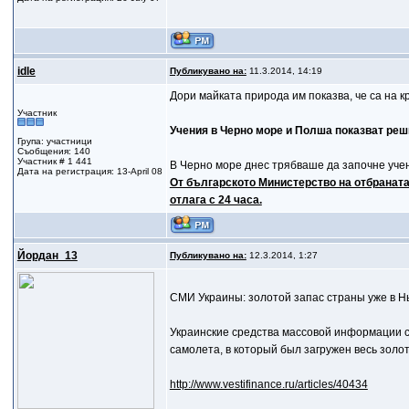
idle
Публикувано на:
11.3.2014, 14:19
Дори майката природа им показва, че са на 
Участник
Учения в Черно море и Полша показват ре
Група: участници
Съобщения: 140
Участник # 1 441
В Черно море днес трябваше да започне уче
Дата на регистрация: 13-April 08
От българското Министерство на отбраната
отлага с 24 часа.
Йордан_13
Публикувано на:
12.3.2014, 1:27
СМИ Украины: золотой запас страны уже в 
Украинские средства массовой информации с
самолета, в который был загружен весь зол
http://www.vestifinance.ru/articles/40434