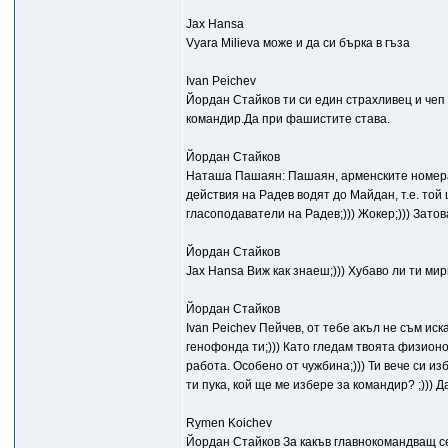
Jax Hansa
Vyara Milieva може и да си бърка в гъза
Ivan Peichev
Йордан Стайков ти си един страхливец и чеп
командир.Да при фашистите става.
Йордан Стайков
Наташа Пашаян: Пашаян, арменските номера с
действия на Радев водят до Майдан, т.е. той
гласоподаватели на Радев;))) Жокер;))) Затов
Йордан Стайков
Jax Hansa Виж как знаеш;))) Хубаво ли ти мир
Йордан Стайков
Ivan Peichev Пейчев, от тебе акъл не съм ис
генофонда ти;))) Като гледам твоята физионом
работа. Особено от чужбина;))) Ти вече си из
ти пука, кой ще ме избере за командир? ;))) Д
Rymen Koichev
Йордан Стайков За какъв главнокомандващ се