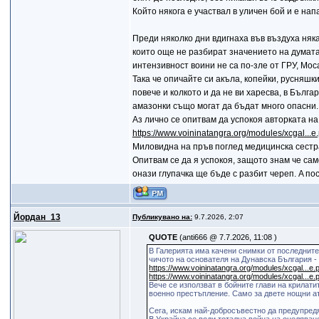
Който някога е участвал в уличен бой и е нап
Преди няколко дни вдигнаха във въздуха няка
които още не разбират значението на думата 
интензивност воини не са по-зле от ГРУ, Мос
Така че опичайте си акъла, копейки, русняшк
повече и колкото и да не ви харесва, в Бълг
амазонки също могат да бъдат много опасни.
Аз лично се опитвам да успокоя авторката на 
https://www.voininatangra.org/modules/xcgal..
Миловидна на пръв поглед медицинска сестра
Опитвам се да я успокоя, защото знам че са
онази глупачка ще бъде с разбит череп. A п
Йордан_13
Публикувано на:
9.7.2026, 2:07
QUOTE
(anti666 @ 7.7.2026, 11:08 )
В Галерията има качени снимки от последните
чичото на основателя на Дунавска България -
https://www.voininatangra.org/modules/xcgal...e
https://www.voininatangra.org/modules/xcgal...e
Вече се използват в бойните глави на крилати
военно престъпление. Само за двете нощни ата
Сега, искам най-добросъвестно да предупредя