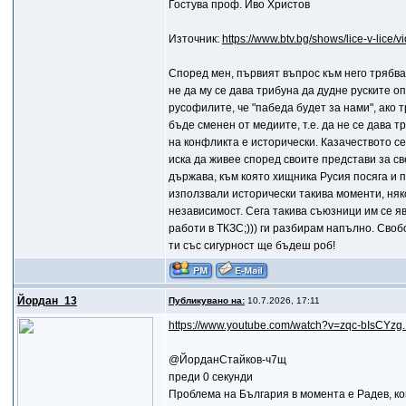
Гостува проф. Иво Христов
Източник:
https://www.btv.bg/shows/lice-v-lice/v
Според мен, първият въпрос към него трябва д
не да му се дава трибуна да дудне руските о
русофилите, че "пабеда будет за нами", ако 
бъде сменен от медиите, т.е. да не се дава 
на конфликта е исторически. Казачеството се
иска да живее според своите представи за св
държава, към която хищника Русия посяга и п
използвали исторически такива моменти, няко
независимост. Сега такива съюзници им се я
работи в ТКЗС;))) ги разбирам напълно. Своб
ти със сигурност ще бъдеш роб!
Йордан_13
Публикувано на:
10.7.2026, 17:11
https://www.youtube.com/watch?v=zqc-bIsCYz
@ЙорданСтайков-ч7щ
преди 0 секунди
Проблема на България в момента е Радев, кой