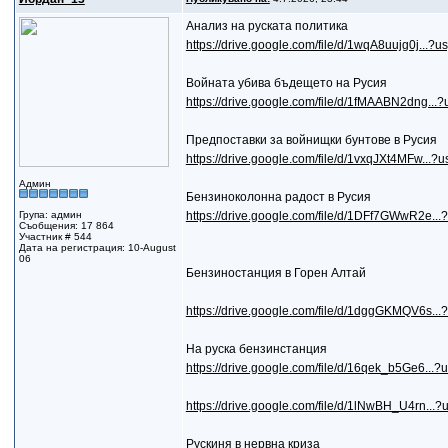
Анализ на руската политика
https://drive.google.com/file/d/1wqA8uujg0j...?u
Войната убива бъдещето на Русия
https://drive.google.com/file/d/1fMAABN2dng...?
Предпоставки за войнищки бунтове в Русия
https://drive.google.com/file/d/1vxqJXt4MFw...?u
Админ
Бензиноколонна радост в Русия
Група: админ
https://drive.google.com/file/d/1DFf7GWwR2e...
Съобщения: 17 864
Участник # 544
Дата на регистрация: 10-August
06
Бензиностанция в Горен Алтай
https://drive.google.com/file/d/1dggGKMQV6s...
На руска бензинстанция
https://drive.google.com/file/d/16qek_b5Ge6...?
https://drive.google.com/file/d/1lNwBH_U4rn...?
Рускиня в нервна криза