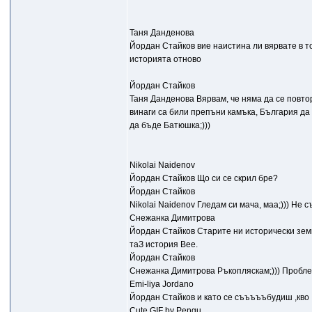
Таня Данденова
Йордан Стайков вие наистина ли вярвате в то
историята отново
Йордан Стайков
Таня Данденова Вярвам, че няма да се повто
винаги са били препъни камъка, България да 
да бъде Батюшка;)))
Nikolai Naidenov
Йордан Стайков Що си се скрил бре?
Йордан Стайков
Nikolai Naidenov Гледам си мача, маа;))) Не с
Снежанка Димитрова
Йордан Стайков Старите ни исторически земи 
таЗ история Вее.
Йордан Стайков
Снежанка Димитрова Ръкопляскам;))) Проблема
Emi-liya Jordano
Йордан Стайков и като се съъъъъбудиш ,кво ...
Cute GIF by Pengu