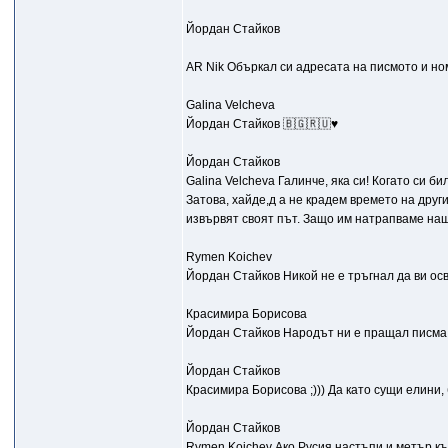
Йордан Стайков
AR Nik Объркал си адресата на писмото и ном
Galina Velcheva
Йордан Стайков 🇧🇬🇷🇺♥️
Йордан Стайков
Galina Velcheva Галинче, яка си! Когато си б
Затова, хайде,д а не крадем времето на други
извървят своят път. Защо им натрапваме наш
Rymen Koichev
Йордан Стайков Никой не е тръгнал да ви осв
Красимира Борисова
Йордан Стайков Народът ни е пращал писма,
Йордан Стайков
Красимира Борисова ;))) Да като сущи елини, 
Йордан Стайков
Rymen Koichev Ако Русия настъпи и метър към