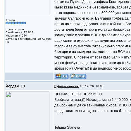
оттам на Путин. Дори русофила Костадинов, п
какво казва медийно е без значение, трябва д
леко подпомагане на онези 500 000 украински
знаещи български език. България трябва да 
Админ
пряко да започне да участва във войната. А
Група: админ
достатъчен брой от тях и могат да формират
Съобщения: 17 864
командване и заедно с ВСУ да заеме за охра
Участник # 544
Дата на регистрация: 10-August
радикалните русофили, да щурмува онези част
06
говорим за съвместен "украинско-български к
българи и да създаде възможност на ВСУ за 
територии. С повече от това като цел и изпъ
много фесбук юнаци, които са готови да се б
времето на Омуртаг) и да подпомогне освобо
Йордан_13
Публикувано на:
15.7.2026, 10:08
ЦОЦИАЛЕН ЕКСПЕРИМЕНТ
Бройкам ги, маа;))) Искам да мина 1 440 000
да бройкам и да се занимавам с хора. МНО
представителна извадка за нивото на българ
Tetiana Staneva