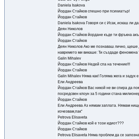
Daniela Isakova
Йордан Стайков спешно при психиатър!
Йордан Стайков
Daniela Isakova Говоря си с Исак, искаш ли да
Деян Николов
Йордан Стайков йордане къде ти фръкна ак
Йордан Стайков
Деян Николов Ако ме познаваш лично, щеше да
навремето ми викаше: Ти създаде феномена "ди
Galin Mihalev
Йордан Стайков Недей спа на течение!!!
Йордан Стайков
Galin Mihalev Няма как! Голяма жега и задух е;
Ели Андреева
Йордан Стайков Вас никой не ви спира да по
посредсвен клоун за 5 години стана милионе
Йордан Стайков
Ели Андреева Аз нямам заплата. Нямам нищо. 
изчезвам,пак"
Petrova Elisaveta
Йордан Стайков кой е този идиот???
Йордан Стайков
Petrova Elisaveta Няма проблем да се запозна