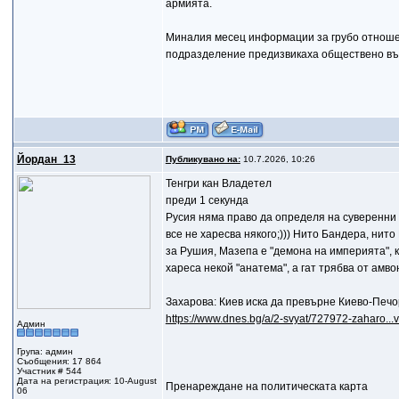
армията.
Миналия месец информации за грубо отношен
подразделение предизвикаха обществено въз
Йордан_13
Публикувано на:
10.7.2026, 10:26
Тенгри кан Владетел
преди 1 секунда
Русия няма право да определя на суверенни д
все не харесва някого;))) Нито Бандера, нито
за Рушия, Мазепа е "демона на империята", ка
хареса некой "анатема", а гат трябва от амво
Захарова: Киев иска да превърне Киево-Печо
https://www.dnes.bg/a/2-svyat/727972-zaharo..
Админ
Група: админ
Съобщения: 17 864
Участник # 544
Дата на регистрация: 10-August
Пренареждане на политическата карта
06