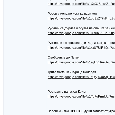
https://drive.google.com/file/d/1XeQJShcvjZ...?u
Руската жена не иска да язди кон
https://drive.google.com/file/d/1ooEyZT7k8m...?
Рускини са дърлат и псуват на опашка за бе
https://drive.google.com/file/d/1DYrIn6KiPc...?u
Рускиня в истерия заради глад и жажда пора
https://drive.google.com/file/d/1xxU7UiF-kQ...?u
Съобщение до Путин
https://drive.google.com/file/d/1sgHVHAeB-v...?
Трите мамаши и курица молодая
https://drive.google.com/file/d/1cQAjt0XoSg...i
Руснаците напускат Крим
https://drive.google.com/file/d/1TbFoPrrnIU...?u
Воронеж няма ПВО, 300 души загиват от укр