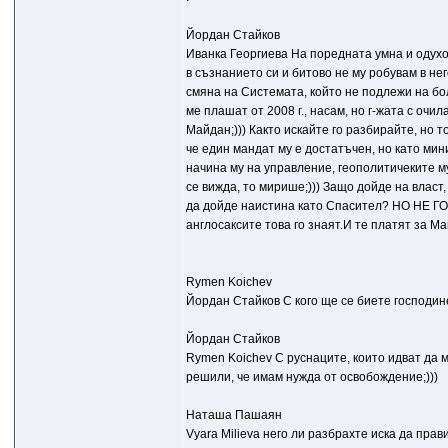
Йордан Стайков
Иванка Георгиева На поредната умна и одухот
в съзнанието си и битово не му робувам в н
смяна на Системата, който не подлежи на бол
ме плашат от 2008 г., насам, но г-жата с очил
Майдан;))) Както искайте го разбирайте, но 
че един мандат му е достатъчен, но като мин
начина му на управление, геополитичеките му
се вижда, то мирише;))) Защо дойде на власт
да дойде наистина като Спасител? НО НЕ ГО 
англосаксите това го знаят.И те платят за Ма
Rymen Koichev
Йордан Стайков С кого ще се биете господин
Йордан Стайков
Rymen Koichev С руснаците, които идват да ме
решили, че имам нужда от освобождение;)))
Наташа Пашаян
Vyara Milieva него ли разбрахте иска да прав