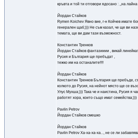
кръвта и той ти отговори ядосано : ,,на лайн
Йордан Стайков
Rymen Koichev Явно вие, г-н Койчев имате бог
генерален щаб;))) Не съм казал, че ще ви на
темата, ще ви дам тази възможност.
Константин Тренков
Йордан Стайков фантазииии , викай линейката 
Русия и България ще пребъдат ,
тежко им на останалите!!!!
Йордан Стайков
Константин Тренков България ще пребъде, съг
колкото до Русия, на нейнот място ще се въ
Улус Мухша;))) Така че и наистина, Русия я 
работят хора, които също имат семейства;)))
Pavlin Petrov
Йордан Стайков смешко
Йордан Стайков
Pavlin Petrov Ха-ха-ха-ха..., не се ли забавля