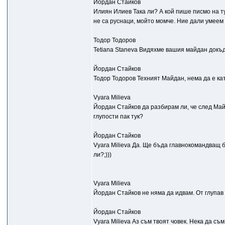
Йордан Стайков
Илиян Илиев Така ли? А кой пише писмо на ту
не са руснаци, мойто момче. Ние дали умее
Тодор Тодоров
Tetiana Staneva Видяхме вашия майдан докъд
Йордан Стайков
Тодор Тодоров Техният Майдан, нема да е ка
Vyara Milieva
Йордан Стайков да разбирам ли, че след Ма
глупости пак тук?
Йордан Стайков
Vyara Milieva Да. Ще бъда главнокомандващ 
ли?;)))
Vyara Milieva
Йордан Стайков не няма да идвам. От глупав 
Йордан Стайков
Vyara Milieva Аз съм твоят човек. Нека да съ