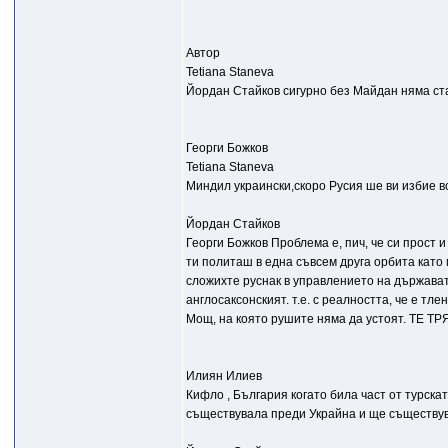
Автор
Tetiana Staneva
Йордан Стайков сигурно без Майдан няма с
Георги Божков
Tetiana Staneva
Миндил украински,скоро Русия ше ви избие вс
Йордан Стайков
Георги Божков Проблема е, пич, че си прост и
ти политаш в една съвсем друга орбита като 
сложихте руснак в управлението на държавата;
англосаксонският. т.е. с реалността, че е тл
Мощ, на която рушите няма да устоят. ТЕ 
Илиян Илиев
Кифло , България когато била част от турска
съществувала преди Украйна и ще съществув