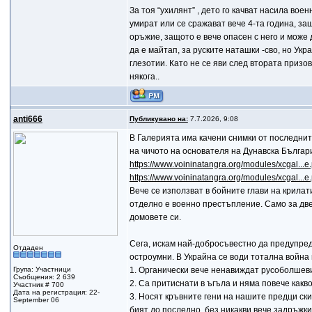
За тоя “ухилянт” , дето го качват насила воен
умират или се сражават вече 4-та година, защ
оръжие, защото е вече опасен с него и може д
да е майтап, за руските наташки -сво, но Ук
глезотии. Като не се яви след втората призо
някога..
anti666
Публикувано на:
7.7.2026, 9:08
В Галерията има качени снимки от последнит
на чичото на основателя на Дунавска Българ
https://www.voininatangra.org/modules/xcgal..
https://www.voininatangra.org/modules/xcgal..
Вече се използват в бойните глави на крила
отделно е военно престъпление. Само за двет
домовете си.
Сега, искам най-добросъвестно да предупред
Отдаден
остроумни. В Украйна се води тотална война
Група: Участници
1. Органически вече ненавиждат русоболшеви
Съобщения: 2 639
2. Са притиснати в ъгъла и няма повече какво
Участник # 700
Дата на регистрация: 22-
3. Носят кръвните гени на нашите предци ски
September 06
бият до последно, без никакви вече задръжки