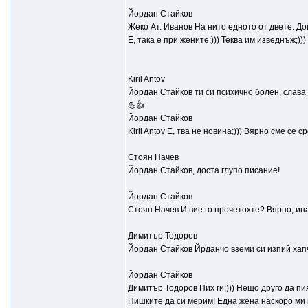
Йордан Стайков
Жеко Ат. Иванов На нито едното от двете. Дой
Е, така е при жените;))) Теква им изведнъж;)))
Kiril Antov
Йордан Стайков ти си психично болен, слава 
💪👍
Йордан Стайков
Kiril Antov Е, тва не новина;))) Вярно сме се 
Стоян Начев
Йордан Стайков, доста глупо писание!
Йордан Стайков
Стоян Начев И вие го прочетохте? Вярно, ина
Димитър Тодоров
Йордан Стайков Йрданчо вземи си изпий хапче
Йордан Стайков
Димитър Тодоров Пих ги;))) Нещо друго да пи
Пишките да си мерим! Една жена наскоро ми ви