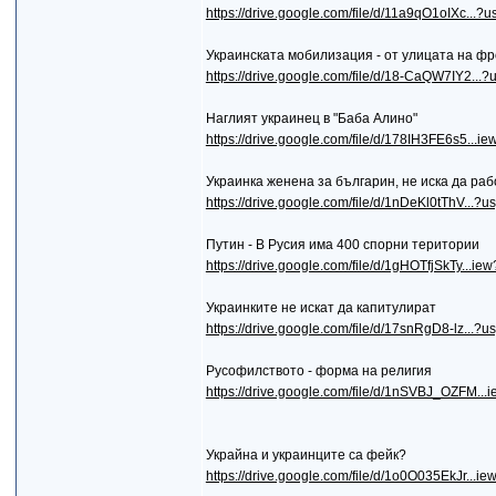
https://drive.google.com/file/d/11a9qO1oIXc...?u
Украинската мобилизация - от улицата на фро
https://drive.google.com/file/d/18-CaQW7IY2...?
Наглият украинец в "Баба Алино"
https://drive.google.com/file/d/178IH3FE6s5...i
Украинка женена за българин, не иска да рабо
https://drive.google.com/file/d/1nDeKl0tThV...?u
Путин - В Русия има 400 спорни територии
https://drive.google.com/file/d/1gHOTfjSkTy...i
Украинките не искат да капитулират
https://drive.google.com/file/d/17snRgD8-lz...?u
Русофилството - форма на религия
https://drive.google.com/file/d/1nSVBJ_OZFM..
Украйна и украинците са фейк?
https://drive.google.com/file/d/1o0O035EkJr...i