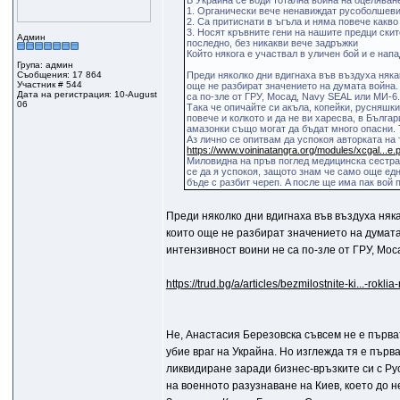
В Украйна се води тотална война на оцеляван
1. Органически вече ненавиждат русоболшеви
2. Са притиснати в ъгъла и няма повече какво
3. Носят кръвните гени на нашите предци скит
Админ
последно, без никакви вече задръжки
Който някога е участвал в уличен бой и е напа
Група: админ
Съобщения: 17 864
Преди няколко дни вдигнаха във въздуха няка
Участник # 544
още не разбират значението на думата война.
Дата на регистрация: 10-August
са по-зле от ГРУ, Мосад, Navy SEAL или МИ-6
06
Така че опичайте си акъла, копейки, русняшки
повече и колкото и да не ви харесва, в Бълга
амазонки също могат да бъдат много опасни. 
Аз лично се опитвам да успокоя авторката на 
https://www.voininatangra.org/modules/xcgal...e
Миловидна на пръв поглед медицинска сестра
се да я успокоя, защото знам че само още едн
бъде с разбит череп. A после ще има пак вой
Преди няколко дни вдигнаха във въздуха няка
които още не разбират значението на думата 
интензивност воини не са по-зле от ГРУ, Мос
https://trud.bg/a/articles/bezmilostnite-ki...-roklia
Не, Анастасия Березовска съвсем не е първа
убие враг на Украйна. Но изглежда тя е пър
ликвидиране заради бизнес-връзките си с Ру
на военното разузнаване на Киев, което до