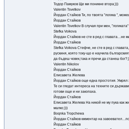
Тодор Памуков Ще ми поникне втора;)))
Valentin Tsvetkov
Йордан Стайков Ти, по твоята "логика ", мож
Йордан Стайков
Valentin Tsvetkov В случая при мен, "логиката
Stefka Voikova
Йордан Стайков не сте в ред с главата....не м
Йордан Стайков
Stefka Voikova Стефче, не сте в ред с глават
рускиня, която току-що е научила българския
да бъдеш човек,така и пречи да станеш бог?;)
Valentin Nikolov
Йордан Стайков
Елисавета Желева
Йордан Стайков още една простотия. Умрял з
Те си гледат интереса на техните си държав
готови още и ни закопаха.
Йордан Стайков
Елисавета Желева На никой не му пука как жи
малко;)))
Boqnka Tropchewa
Йордан Стайков кжментар на завоевател....по
Йордан Стайков