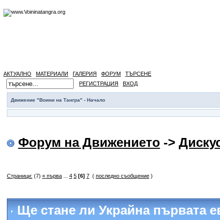
АКТУАЛНО
МАТЕРИАЛИ
ГАЛЕРИЯ
ФОРУМ
ТЪРСЕНЕ
РЕГИСТРАЦИЯ
ВХОД
Движение "Воини на Тангра" - Начало
Форум на Движението
->
Диску
Страници:
(7)
« първа
...
4
5
[6]
7
(
последно съобщение
)
Ще стане ли Украйна първата е