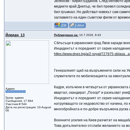
Зеленски - Кирил Буданов. След неговото ар
медиите край Днепър, че бил превел солидна 
бил гръмнал. Но действал човекът сам самичъ
заглавието на един съветски филм от времена
Йордан_13
Публикувано на:
10.7.2026, 8:43
Сблъсъци в украинския град Лвов заради во
Инцидентът е поредният от серия нападени
https://www.dnes.bg/a/2-svyat/727975-sblasa...a
Генералният щаб на въоръжените сили на Ук
служителите по мобилизацията за евентуал
Кадри, излъчени в четвъртък от украинската
Админ
квартал, скандират „Позор!“ и разкъсват уни
Група: админ
Инцидентът е поредният от серия нападения
Съобщения: 17 864
натрупващото се недоволство от начина, по 
Участник # 544
Дата на регистрация: 10-August
многобройната и по-добре въоръжена руска 
06
Военните усилия на Киев разчитат на мащаб
Това допълнително отслаби желанието за вое