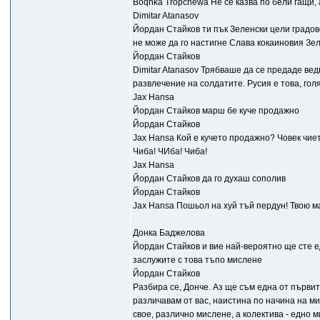
Boqnka Tropchewa Не се казва по бели гащи, 
Dimitar Atanasov
Йордан Стайков ти пък Зеленски цели градов
не може да го настигне Слава кокаиновия З
Йордан Стайков
Dimitar Atanasov Трябваше да се предаде вед
развлечение на солдатите. Русия е това, голя
Jax Hansa
Йордан Стайков марш бе куче продажно
Йордан Стайков
Jax Hansa Кой е кучето продажно? Човек чие
Чиба! ЧИба! Чиба!
Jax Hansa
Йордан Стайков да го духаш сополив
Йордан Стайков
Jax Hansa Пошьол на хуй тъй пердун! Твою м
Донка Баджелова
Йордан Стайков и вие най-вероятно ще сте е
заслужите с това тъпо мислене
Йордан Стайков
Разбира се, Донче. Аз ще съм една от първите
различавам от вас, наистина по начина на ми
свое, различно мислене, а колектива - едно 