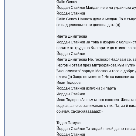
Galin Genov
Йордан Стайков Майдан не е ли украинска ду
Йордан Стайков
Galin Genov Нашата дума е мегдан. То е също
се надценяваме към днешна дата;)))
Ивета Димитрова
Йордан Стайков За това е избран с болшинств
парите от труда на българите да отиват за ощ
Йордан Стайков
Ивета Димитрова Не, госпожо! Надявам се, за
Гергов и оттам през Митрофанова към Путин. 
"икономиката" заради Москва и това е добре
плажа;))) Защо не можете? Не са виновни за т
Иван Тодоров
Йордан Стайков изпусни си парта
Йордан Стайков
Иван Тодоров Аз съм много спокоен. Жената в
водиш,, а не се занимаваш с тях. Па, аз й вика
обичам, ха-ха-хааааааа;)))
Тодор Памуков
Йордан Стайков Ти гледай някой да не ти сва
Йордан Стайков