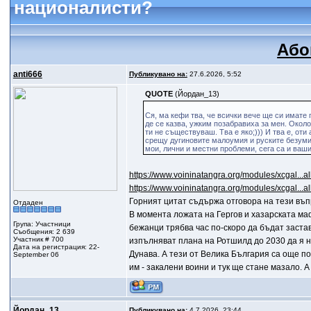
националисти?
Або
anti666
Публикувано на:
27.6.2026, 5:52
QUOTE
(Йордан_13)
Ся, ма кефи тва, че всички вече ще си имате 
де се казва, ужким позабравиха за мен. Около
ти не съществуваш. Тва е яко;))) И тва е, от
срещу дугиновите малоумия и руските безумия 
мои, лични и местни проблеми, сега са и ваши
https://www.voininatangra.org/modules/xcgal..
https://www.voininatangra.org/modules/xcgal..
Горният цитат съдържа отговора на тези въпр
Отдаден
В момента ложата на Гергов и хазарската маф
Група: Участници
бежанци трябва час по-скоро да бъдат заста
Съобщения: 2 639
Участник # 700
изпълняват плана на Ротшилд до 2030 да я ня
Дата на регистрация: 22-
Дунава. А тези от Велика България са още п
September 06
им - закалени воини и тук ще стане мазало. А
Йордан_13
Публикувано на:
4.7.2026, 23:44