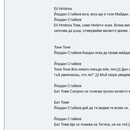
Eli Hristova
Йордан Стайков кога, кога ще е този Майдан..
Йордан Стайков
Eli Hristova Това, само Небето знае. Всяка м
започва да цъка, отмервайки малкото време, 
Тони Тони
Йордан Стайков йордан иска да прави майдан
Йордан Стайков
Тони Тони Все някого някъде ебе, пич;))) Дал
тъй умничаешь, что ли? ;))) Мъй скора увидимся
Йордан Стайков
Бат Томи Сигурно си толкова грозен колкото е 
Бат Томи
Йордан Стайков дай да те видим ти колко си ,
Йордан Стайков
Бат Томи Ще се покажа на Татяна, не на теб;))