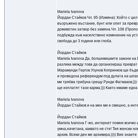
Mariela Ivanova
Йордан Стайков Чл. 95 (Измяна): Който с це
въоръжено въстание, бунт или опит за превра
доживотен затвор без замяна.Чл. 108 (Проп
подбужда към насилствено изменение на уст
свобода до 3 години или глоба.
Йордан Стайков
Mariela Ivanova Да, болшевишките закони на Б
разлика между това да организираш преврат 
Марамунди Гергов Узунов Копринков ще бъде 
и проведоха референдум под дулата на шпаге
ми трябва трибуна срещу Рунди Фатмаков;))) 
ще изплатят тази карма;))) Както имаме едн
Mariela Ivanova
Йордан Стайков и на мен ми е смешно, а инт
Йордан Стайков
Mariela Ivanova Г-жо, интернет помни всичко 
умна,начетана, каквато не сте! Тия женски н
архив. Всеки ден ме архивира;)))) Вие знает