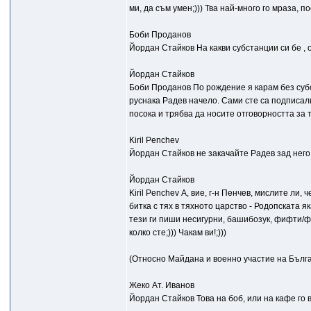
ми, да съм умен;))) Тва най-много го мраза, п
Боби Проданов
Йордан Стайков На какви субстанции си бе ,
Йордан Стайков
Боби Проданов По рождение я карам без субст
руснака Радев начело. Сами сте са подписали 
посока и трябва да носите отговорността за т
Kiril Penchev
Йордан Стайков не закачайте Радев зад нег
Йордан Стайков
Kiril Penchev А, вие, г-н Пенчев, мислите ли,
битка с тях в тяхното царство - Родопската яка
тези ги пиши несигурни, башибозук, фифти/ф
колко сте;))) Чакам ви!;)))
(Относно Майдана и военно участие на Бълг
Жеко Ат. Иванов
Йордан Стайков Това на боб, или на кафе го 