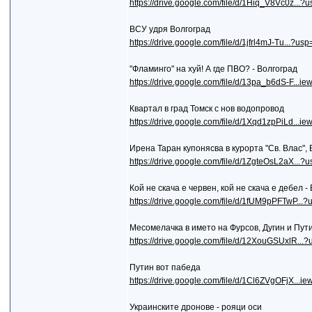
https://drive.google.com/file/d/1Hiq_V8Vc0z...?u
ВСУ удря Волгоград
https://drive.google.com/file/d/1jfrl4mJ-Tu...?usp
"Фламинго" на хуй! А где ПВО? - Волгоград
https://drive.google.com/file/d/13pa_b6dS-F...i
Квартал в град Томск с нов водопровод
https://drive.google.com/file/d/1Xqd1zpPiLd...i
Ирена Таран купонясва в курорта "Св. Влас",
https://drive.google.com/file/d/1ZgteOsL2aX...?u
Кой не скача е червен, кой не скача е дебел -
https://drive.google.com/file/d/1fUM9pPFTwP...?
Месомелачка в името на Фурсов, Дугин и Пут
https://drive.google.com/file/d/12XouGSUxlR...?
Путин вот пабеда
https://drive.google.com/file/d/1Cl6ZVgOFjX...i
Украинските дронове - рояци оси