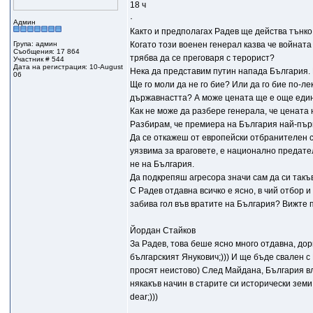
18 ч
·
Админ
Както и предполагах Радев ще действа тънко 
Група: админ
Когато този военен генерал казва че войнат
Съобщения: 17 864
трябва да се преговаря с терорист?
Участник # 544
Дата на регистрация: 10-August
Нека да представим путин напада България.
06
Ще го моли да не го бие? Или да го бие по-л
държавнастта? А може цената ще е още еди
Как не може да разбере генерала, че цената
Разбирам, че премиера на България най-първ
Да се откажеш от европейски отбранителен с
уязвима за враговете, е национално предате
не на България.
Да подкрепяш агресора значи сам да си такъв
С Радев отдавна всичко е ясно, в чий отбор и
забива гол във вратите на България? Вижте 
Йордан Стайков
За Радев, това беше ясно много отдавна, дори
българският Янукович;))) И ще бъде свален с
просят неистово) След Майдана, България вл
някакъв начин в старите си исторически земи,
dear;)))