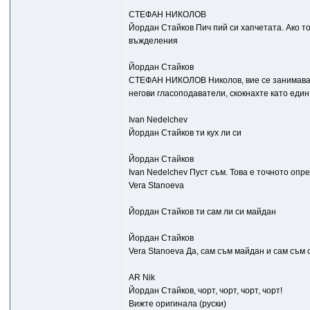
СТЕФАН НИКОЛОВ
Йордан Стайков Пич пий си хапчетата. Ако тол
въжделения
Йордан Стайков
СТЕФАН НИКОЛОВ Николов, вие се занимавате 
негови гласоподаватели, скокнахте като един 
Ivan Nedelchev
Йордан Стайков ти кух ли си
Йордан Стайков
Ivan Nedelchev Пуст съм. Това е точното опре
Vera Stanoeva
Йордан Стайков ти сам ли си майдан
Йордан Стайков
Vera Stanoeva Да, сам съм майдан и сам съм си
AR Nik
Йордан Стайков, чорт, чорт, чорт, чорт!
Вижте оригинала (руски)