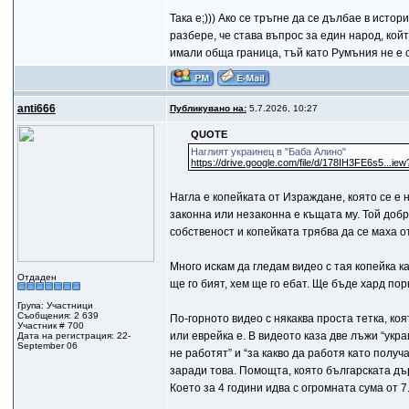
Така е;))) Ако се тръгне да се дълбае в ист
разбере, че става въпрос за един народ, кой
имали обща граница, тъй като Румъния не е 
anti666
Публикувано на:
5.7.2026, 10:27
QUOTE
Наглият украинец в "Баба Алино"
https://drive.google.com/file/d/178IH3FE6s5...ie
Нагла е копейката от Израждане, която се е
законна или незаконна е къщата му. Той добр
собственост и копейката трябва да се маха о
Много искам да гледам видео с тая копейка к
Отдаден
ще го бият, хем ще го ебат. Ще бъде хард пор
Група: Участници
Съобщения: 2 639
По-горното видео с някаква проста тетка, коя
Участник # 700
или еврейка е. В видеото каза две лъжи “укр
Дата на регистрация: 22-
September 06
не работят” и “за какво да работя като полу
заради това. Помощта, която българската дъ
Което за 4 години идва с огромната сума от 7