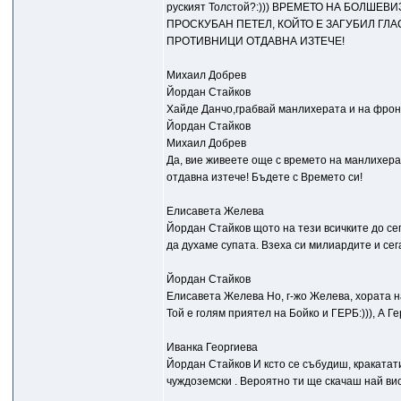
руският Толстой?:))) ВРЕМЕТО НА БОЛШЕВ
ПРОСКУБАН ПЕТЕЛ, КОЙТО Е ЗАГУБИЛ ГЛА
ПРОТИВНИЦИ ОТДАВНА ИЗТЕЧЕ!
Михаил Добрев
Йордан Стайков
Хайде Данчо,грабвай манлихерата и на фрон
Йордан Стайков
Михаил Добрев
Да, вие живеете още с времето на манлихерат
отдавна изтече! Бъдете с Времето си!
Елисавета Желева
Йордан Стайков щото на тези всичките до сег
да духаме супата. Взеха си милиардите и сег
Йордан Стайков
Елисавета Желева Но, г-жо Желева, хората на 
Той е голям приятел на Бойко и ГЕРБ:))), А Гер
Иванка Георгиева
Йордан Стайков И ксто се събудиш, кракатати
чуждоземски . Вероятно ти ще скачаш най висо
.