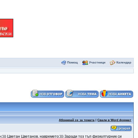
Помощ
Участници
Календар
Абонирай се за темата
|
Свали в Word формат
н;))) Цветан Цветанов, навремето;))) Заради тоз тъп физкултурник си