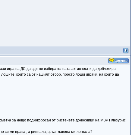
 тази игра на ДС да вдигне избирателната активност и да деблокира
т лошите, които са от нашият отбор. просто лоши играчи, на които да
с сметка за нещо подкокоросан от ристенете доносници на МВР Плезурис
 не си ми права , а рипнала, връз главона ми легнала?