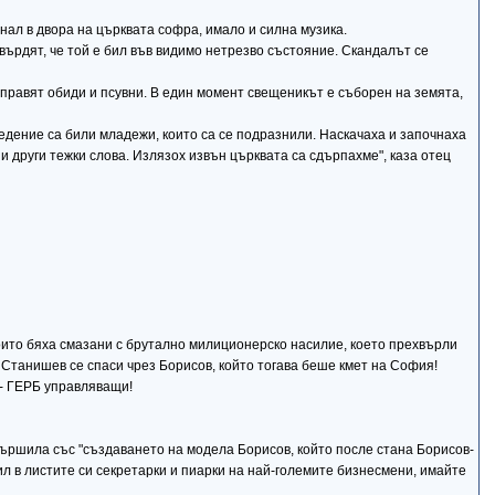
нал в двора на църквата софра, имало и силна музика.
ърдят, че той е бил във видимо нетрезво състояние. Скандалът се
правят обиди и псувни. В един момент свещеникът е съборен на земята,
ведение са били младежи, които са се подразнили. Наскачаха и започнаха
 и други тежки слова. Излязох извън църквата са сдърпахме", каза отец
оито бяха смазани с брутално милиционерско насилие, което прехвърли
 Станишев се спаси чрез Борисов, който тогава беше кмет на София!
- ГЕРБ управляващи!
вършила със "създаването на модела Борисов, който после стана Борисов-
ил в листите си секретарки и пиарки на най-големите бизнесмени, имайте