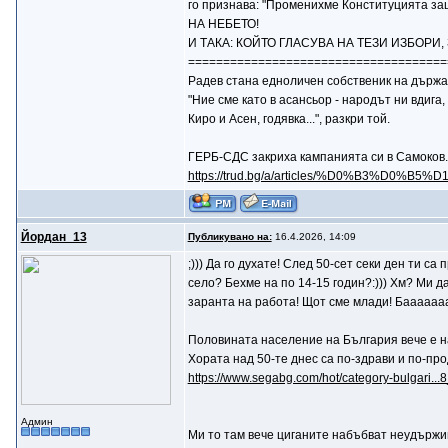
го признава: "Променихме Конституцията защо
НА НЕБЕТО!
И ТАКА: КОЙТО ГЛАСУВА НА ТЕЗИ ИЗБОРИ
=====================================
Радев стана едноличен собственик на държав
"Ние сме като в асансьор - народът ни вдига
Киро и Асен, годявка...", разкри той.
ГЕРБ-СДС закриха кампанията си в Самоков. Б
https://trud.bg/a/articles/%D0%B3%D0%B
Йордан_13
Публикувано на:
16.4.2026, 14:09
;))) Да го духате! След 50-сет секи ден ти са
село? Бехме на по 14-15 годин?:))) Хм? Ми д
заранта на работа! Щот сме млади! Баааааааа,
Половината население на България вече е н
Хората над 50-те днес са по-здрави и по-про
https://www.segabg.com/hot/category-bulgari..
Админ
Ми то там вече циганите набъбват неудържим