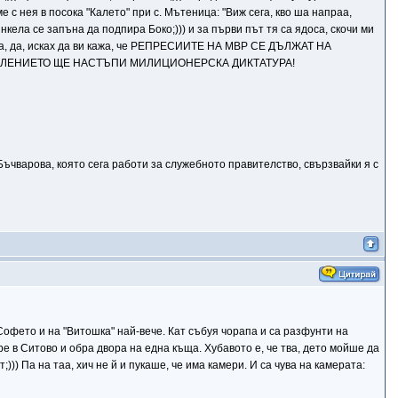
ме с нея в посока "Калето" при с. Мътеница: "Виж сега, кво ша напраа,
нкела се запъна да подпира Боко;))) и за първи път тя са ядоса, скочи ми
а кажа, да, исках да ви кажа, че РЕПРЕСИИТЕ НА МВР СЕ ДЪЛЖАТ НА
АВЛЕНИЕТО ЩЕ НАСТЪПИ МИЛИЦИОНЕРСКА ДИКТАТУРА!
ъчварова, която сега работи за служебното правителство, свързвайки я с
Софето и на "Витошка" най-вече. Кат събуя чорапа и са разфунти на
ре в Ситово и обра двора на една къща. Хубавото е, че тва, дето мойше да
))) Па на таа, хич не й и пукаше, че има камери. И са чува на камерата: