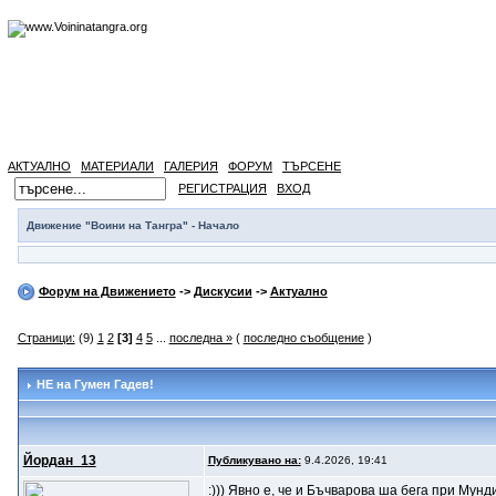
АКТУАЛНО
МАТЕРИАЛИ
ГАЛЕРИЯ
ФОРУМ
ТЪРСЕНЕ
РЕГИСТРАЦИЯ
ВХОД
Движение "Воини на Тангра" - Начало
Форум на Движението
->
Дискусии
->
Актуално
Страници:
(9)
1
2
[3]
4
5
...
последна »
(
последно съобщение
)
НЕ на Гумен Гадев!
Йордан_13
Публикувано на:
9.4.2026, 19:41
:))) Явно е, че и Бъчварова ша бега при Мунд