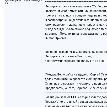
Дата на регистрация: 10-August
=====================================
06
Инцидентът се случва в църквата "Св. Георг
Възмутени млади мъже отишли да направят за
пренесъл на улицата пред погледа на играещ
В разпространен видеоклип в социалните мре
като прави опити да нападне присъстващите
"След великденската служба седнахме с миря
да снимат. Поканих ги на трапезата, но те в
Виктор Христев.
Почерпен свещеник и младежи се биха на 
Инцидентът е станал в Златоград
https://www.dnes.bg/a/1-bulgaria/717844-poc...
"Модела Борисов" се създаде от Сергей Стан
далеч границите на протеста и осъществи ре
Станишев го постави на кормилото на държа
Предполагам, че сега, Борисов ще се спаси
=====================================
Татяна Дончева от БСП се върна към създава
Пеевски". "Когато някой иска да разгражда 
едно наум и не бързайте да налапате въдица