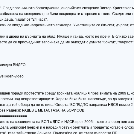
=============
и". След празничното богослужение, енорийския свещеник Виктор Христев опъ
бележка на свещеника, но били посрещнати с агресия от него. Свидетели тв
и деца, пишат от "24 часа".
жи се вижда как напрежението ескалира. Участниците се блъскат, дърпат, от
.
ни в двора на църквата на обяд. Имаше и гайда, което не пречи. В близко за
место да се присъединят започнаха да ме обиждат с думите "боклук", "мафиот"
Великден ВИДЕО
-velikden-video
ишев поради протестите срещу Тройната коалиция през зимата на 2009 г., к
пресии над непротестиращите. Хората бяха бити, навсякъде, за да гласуват!
вата,а той обеща да не го пипа! Омерта! БСП§ДПС направиха НДСВ номер 2 
 чрез Радев;))) РАДЕВ Е МЕТАСТАЗА НА БОРИСОВ!
=============
нето на коалицията на БСП с ДПС и НДСВ през 2005 г., която според нея за
модела Борисов-Пеевски и е наредил отвън бентлита и поршета; когато е слож
та", каза тайнствено Дончева. Подразбра се, че става въпрос за ПБ.