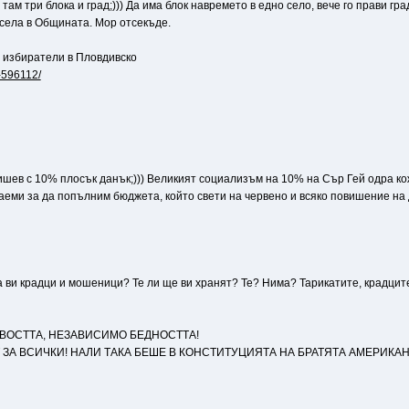
там три блока и град;))) Да има блок навремето в едно село, вече го прави гра
е села в Общината. Мор отсекъде.
 избиратели в Пловдивско
i-596112/
шев с 10% плосък данък;))) Великият социализъм на 10% на Сър Гей одра кож
заеми за да попълним бюджета, който свети на червено и всяко повишение на 
о са ви крадци и мошеници? Те ли ще ви хранят? Те? Нима? Тарикатите, крадц
ВОСТТА, НЕЗАВИСИМО БЕДНОСТТА!
Т ЗА ВСИЧКИ! НАЛИ ТАКА БЕШЕ В КОНСТИТУЦИЯТА НА БРАТЯТА АМЕРИКАН