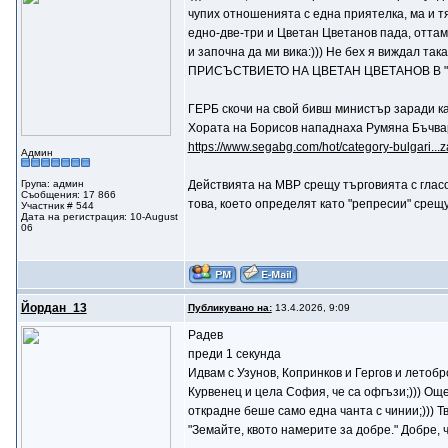
чупих отношенията с една приятелка, ма и тя 
едно-две-три и Цветан Цветанов пада, оттам и
и започна да ми вика:))) Не бех я виждал та
ПРИСЪСТВИЕТО НА ЦВЕТАН ЦВЕТАНОВ В "
ГЕРБ скочи на свой бивш министър заради к
Хората на Борисов нападнаха Румяна Бъчвар
https://www.segabg.com/hot/category-bulgari...z
Админ
Група: админ
Действията на МВР срещу търговията с гласо
Съобщения: 17 866
това, което определят като "репресии" срещу
Участник # 544
Дата на регистрация: 10-August
06
Йордан_13
Публикувано на:
13.4.2026, 9:09
Радев
преди 1 секунда
Идвам с Узунов, Копринков и Гергов и летоб
Курвенец и цела София, че са офгъзи;))) Oще
открадне беше само една чанта с чинии;))) Тв
"Земайте, квото намерите за добре." Добре, ч