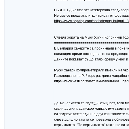
ПБ и ПП-ДБ отказват категорично следизбор
Не сме се предлагали, контрират от формац
https://www.segabg.com/hot/category-bulgari..
Следят хората на Муни Узуни Копринков Тодор
=====================================
В България хакерите са проникнали в поне ч
навигация преди посещението на председате
Данните показват също атаки срещу учени и
Руски хакери компрометирали имейли на укр
Разследване на Ройтерс разкрива мащабна 
https://www.vesti.bg/sviat/ruski-hakeri-uda...lga
Да, монархията се видя;))) Всъщност, това м
сваля другият, асансьор майка с рум сървиз 
си подпечатахте един на друг квинтациите с 
слезе долу, но там тя се превърна в обикнов
вертикалата. "По вертикалата" както ще ви ка