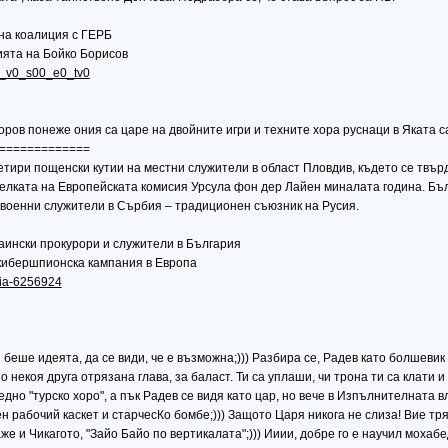
на коалиция с ГЕРБ
ията на Бойко Борисов
.8_v0_s00_e0_tv0
ов понеже ония са царе на двойните игри и техните хора руснаци в Яката са 
=============
етири пощенски кутии на местни служители в област Пловдив, където се твърд
лката на Европейската комисия Урсула фон дер Лайен миналата година. Бълг
 военни служители в Сърбия – традиционен съюзник на Русия.
аински прокурори и служители в България
кибершпионска кампания в Европа
riia-6256924
и беше идеята, да се види, че е възможна;))) Разбира се, Радев като болшеви
по некоя друга отрязана глава, за баласт. Ти са уплаши, чи трона ти са клат
едно "турско хоро", а пък Радев се видя като цар, но вече в Изпълнителната 
ен рабочий каскет и старчесКо бомбе;))) Защото Царя никога не слиза! Вие тря
же и Чикагото, "Зайо Байо по вертикалата";))) Ииии, добре го е научил мохабед