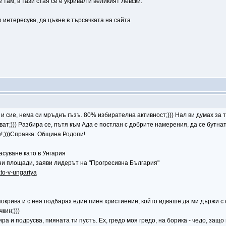
ам, в тази стая се е укривал и великият Левски.
о интересува, да цъкне в търсачката на сайта
в и сие, нема си мръднъ гъзъ. 80% избирателна активност;))) Нал ви думах за
зват;))) Разбира се, пътя към Ада е постлан с добрите намерения, да се бутна
!;)))Справка: Община Родопи!
асуване като в Унгария
ни площади, заяви лидерът на "Прогресивна България"
ato-v-ungariya
 покрива и с нея подбарах един пиен христиенин, който идваше да ми държи 
кин;)))
ра и подрусва, пияната ти пустъ. Ех, гредо моя гредо, на борика - чедо, защо