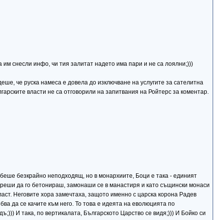
им снесли инфо, чи тия залитат надето има пари и не са лоялни;)))
еше, че руска намеса е довела до изключване на услугите за сателитна
арските власти не са отговорили на запитвания на Ройтерс за коментар.
к беше безкрайно неподходящ, но в монархиите, Боци е така - единият
и и реши да го бетонираш, замонаши се в манастиря и като същински монаси
власт. Неговите хора замечтаха, защото именно с царска корона Радев
бва да се качите към него. То това е идеята на еволюцията по
ъ;))) И така, по вертикалата, Българското Царство се видя;))) И Бойко си