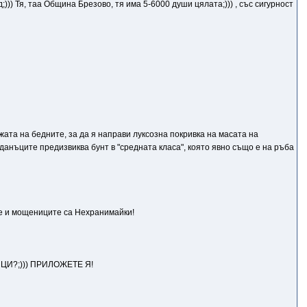
д;))) Тя, таа Община Брезово, тя има 5-6000 души цялата;))) , със сигурност
ата на бедните, за да я направи луксозна покривка на масата на
данъците предизвиква бунт в "средната класа", която явно също е на ръба
ите и мощениците са Нехранимайки!
ЦИ?;))) ПРИЛОЖЕТЕ Я!