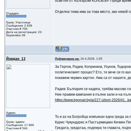
осветен от български КОЛОБЪР. Преди време т
Отделна тема има за това място, ако някой г
Отдаден
Група: Участници
Съобщения: 2 639
Участник # 700
Дата на регистрация: 22-
September 06
Йордан_13
Публикувано на:
16.4.2026, 1:05
За Гергов, Радев, Копринков, Узунов, Тодоро
политическият процес? Ето, те вече си го ка
покажем червен картон. Ама са от нашите, де
Радев: България се надига, трябва масово гл
Ние правим кампания в пълни зали и на пъл
https://www.bgonair.bg/a/227-izbori-2026/41...k
Админ
То и аз на Богройца измъкнах една греда за
Група: админ
Курис Чукундурис и Пастърмицкин Кичкин Пич
Съобщения: 17 866
Гредата, гредатаа, подпира ти главата, подпи
Участник # 544