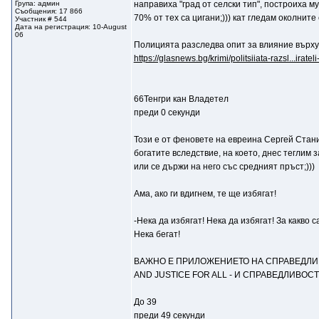
Група: админ
направиха "град от селски тип", построиха му 
Съобщения: 17 866
70% от тех са цигани;))) кат гледам околнит
Участник # 544
Дата на регистрация: 10-August
06
Полицията разследва опит за влияние върху
https://glasnews.bg/krimi/politsiiata-razsl...iratel
66Тенгри кан Владетел
преди 0 секунди
Този е от феновете на евреина Сергей Стани
богатите вследствие, на което, днес теглим 
или се държи на него със средният пръст;)))
Ама, ако ги вдигнем, те ще избягат!
-Нека да избягат! Нeка да избягат! За какв
Нека бегат!
ВАЖНО Е ПРИЛОЖЕНИЕТО НА СПРАВЕДЛИ
AND JUSTICE FOR ALL - И СПРАВЕДЛИВОС
До 39
преди 49 секунди