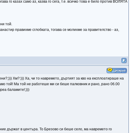
ва го казах само аз, казва го сега, т.е. всичко това е било против ВОЛЯТА
ни той.
манастир правихме сглобката, тогава се молихме за правителство - аз,
авени?;))) Хм?:))) Ха, чи то навремето, дъртият за кво на експлоатираше на
само той! Ма той не работеше ми си беше палковник и рано, рано 06.00
реа баламите!;)))
ние държат в центъра. То Брезово си беше село, ма навремето го