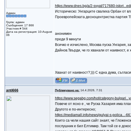
https://www.dnes.bg/a/2-svyat/717680-istori...ed
Историческо: Унгарците свалиха Орбан от вл
Админ
Проевропейската десноцентристка партия 
Група: админ
Съобщения: 17 866
Участник # 544
Дата на регистрация: 10-August
анонимен
06
преди 9 минути
Всичко е изчислено, Москва пуска Унгария, 
Дайнов.Твърди, че го хванали от наивност, е х
Хванат от наивност?;))) С една дума, съгласи
anti666
Публикувано на:
14.4.2026, 7:31
https://www.segabg.com/hot/category-bulgari...
Повече от ясно е , че Руска Хазария има пла
Другото е по-интересно;
https://mediamall.info/news/gulyai-s-polica...-
Които са чели нашия сайт знаят, че Гложенск
послушник е бил Елтимир. Там той се е докос