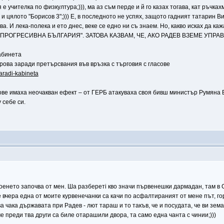
е учителка по физкултура;))), ма аз съм перде и й го казах тогава, кат ръчках
 цялото "Борисов 3";))) Е, в последното не успях, защото гадният татарин Ви
кава. И лека-полека и ето днес, веке се едно ни съ знаем. Но, какво исках д
ПРОГРЕСИВНА БЪЛГАРИЯ". ЗАТОВА КАЗВАМ, ЧЕ, АКО РАДЕВ ВЗЕМЕ УПР
абинета
ова заради претърсвания във връзка с търговия с гласове
aradi-kabineta
ве имаха неочакван ефект – от ГЕРБ атакуваха своя бивш министър Румяна Б
 себе си.
роенето започва от мен. Ша разберетi кво значи първенешки дармадан, там в 
 вчера една от моите курвенечанки са качи по асфалтираният от мене път, го
а чака държавата при Радев - лют тараш и то такъв, че и посудата, че ви земат;
е преди тва други са биле отарашили двора, та само една чанта с чинии;)))