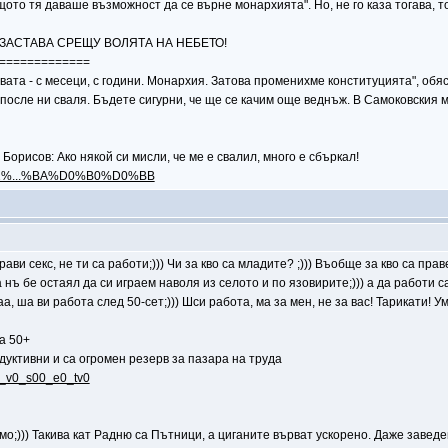
то тя даваше възможност да се върне монархията". Но, не го каза тогава, тога
, ЗАСТАВА СРЕЩУ ВОЛЯТА НА НЕБЕТО!
=============
ата - с месеци, с години. Монархия. Затова променихме конституцията", обяс
, после ни сваля. Бъдете сигурни, че ще се качим още веднъж. В Самоковския 
орисов: Ако някой си мисли, че ме е свалил, много е сбъркал!
5%D1%...%BA%D0%B0%D0%BB
 прави секс, не ти са работи;))) Чи за кво са младите? ;))) Въобще за кво са пр
а нъ бе остаял да си играем наволя из селото и по язовирите;))) а да работи 
 ша ви работа след 50-сет;))) Шси работа, ма за мен, не за вас! Тарикати! Ум
а 50+
дуктивни и са огромен резерв за пазара на труда
.8_v0_s00_e0_tv0
о;))) Такива кат Радню са Пътници, а циганите върват ускорено. Даже заведе