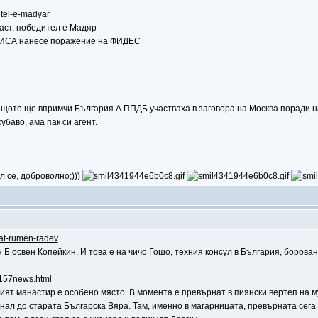
itel-e-madyar
аст, победител е Мадяр
ТИСА нанесе поражение на ФИДЕС
защото ще впримчи България.А ППДБ участваха в заговора на Москва поради н
убаво, ама пак си агент.
л се, доброволно;)))
yat-rumen-radev
н Б освен Копейкин. И това е на чичо Гошо, техния консул в България, борова
66157news.html
ият манастир е особено място. В момента е превърнат в пиянски вертеп на му
нал до старата Българска Вяра. Там, именно в магарницата, превърната сега 