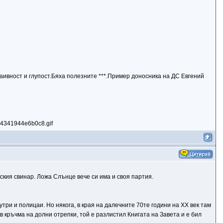
аивност и глупост.Бяха полезните ***.Пример доносника на ДС Евгений
нския свинар. Ложа Слънце вече си има и своя партия.
три и полицаи. Но някога, в края на далечните 70те години на ХХ век там
в кръчма на долни отрепки, той е разлистил Книгата на Завета и е бил