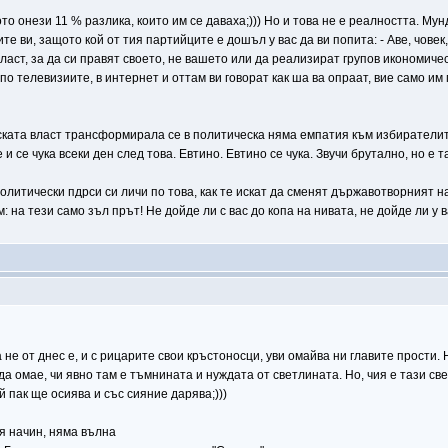
то онези 11 % разлика, които им се даваха;))) Но и това не е реалността. Мун
 ви, защото кой от тия партийците е дошъл у вас да ви попита: - Аве, човек
власт, за да си правят своето, не вашето или да реализират групов икономи
 телевизиите, в интернет и оттам ви говорат как ша ва опраат, вие само им 
еската власт трансформирала се в политическа няма емпатия към избирателите
и се чука всеки ден след това. Евтино. Евтино се чука. Звучи брутално, но е т
олитически пдрси си личи по това, как те искат да сменят държавотворният на
: на тези само зъл прът! Не дойде ли с вас до копа на нивата, не дойде ли у в
не от днес е, и с рицарите свои кръстоносци, уви омайва ни главите прости. 
а омае, чи явно там е тъмнината и нуждата от светлината. Но, чия е тази св
й пак ще осиява и със сияние дарява;)))
я начин, няма вълна