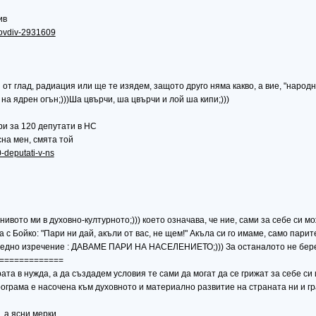
ив
Plovdiv-2931609
т глад, радиация или ще те изядем, защото друго няма какво, а вие, "народн
на ядрен огън;)))Ша цвърчи, ша цвърчи и лой ша кипи;)))
ри за 120 депутати в НС
на мен, смята той
-deputati-v-ns
нивото ми в духовно-културното;))) което означава, че ние, сами за себе си м
Бойко: "Пари ни дай, акъли от вас, не щем!" Акъла си го имаме, само парите г
в едно изречение : ДАВАМЕ ПАРИ НА НАСЕЛЕНИЕТО;))) За останалото не берет
=============
та в нужда, а да създадем условия те сами да могат да се грижат за себе си
грама е насочена към духовното и материално развитие на страната ни и гр
, а ясни мерки