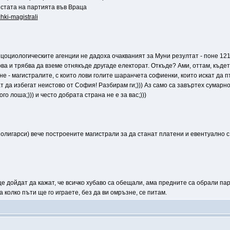
истата на партията във Враца
hki-magistrali
 цоциологическите агенции не дадоха очакваният за Муни резултат - поне 121
това и трябва да вземе отнякъде другаде електорат. Откъде? Ами, оттам, къдет
е - магистралите, с които лови голите шаранчета софиенки, които искат да п
ат да избегат неистово от София! Разбирам ги;))) Аз само са завъртех сумарно 
го лоша;))) и често добрата страна не е за вас;)))
 олигарси) вече построените магистрали за да станат платени и евентуално 
е дойдат да кажат, че всичко хубаво са обещали, ама предните са обрали пар
 колко пъти ще го играете, без да ви омръзне, се питам.