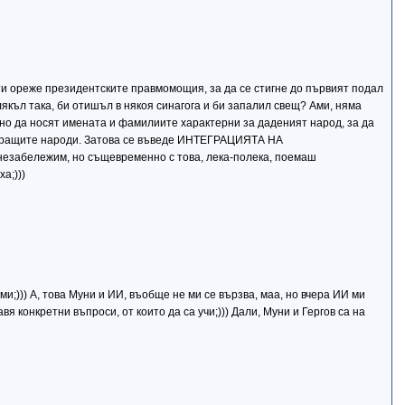
 ти ореже президентските правмомощия, за да се стигне до първият подал
лякъл така, би отишъл в някоя синагога и би запалил свещ? Ами, няма
жено да носят имената и фамилиите характерни за даденият народ, за да
озиращите народи. Затова се въведе ИНТЕГРАЦИЯТА НА
абележим, но същевременно с това, лека-полека, поемаш
а;)))
и;))) А, това Муни и ИИ, въобще не ми се вързва, маа, но вчера ИИ ми
вя конкретни въпроси, от които да са учи;))) Дали, Муни и Гергов са на