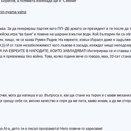
и Борисов, а голямата изненада ще е "Сияние"
.hin-nyama-valna
, маа. За да генерираш партия като ПП–ДБ докато си президент и тя после да
ейска игра "ва банк" и ловене на шарани в мътни води. Кой българин би са об
реин, нищо, че се казва Румен Радев. На евреите, извън Израел даже е задъл
;))) И от тази незабележимост като лъвове в засада, изяждат нищо непод
НА ЕВРЕИТЕ В НАРОДИТЕ, КОИТО ЗАВЛАДЯВАТ! Интегрираш се и ставаш нез
я превземаш без война. Това, колко години вече го говора, маа, 20-сет станах
ки, мога да напиша и аз. Въпроса е, как ще стане на терен и с какви механизм
 срещу себе си, високо качество и спря да ме пита, какво искам, а да ми отпра
 АI-a, дето ти е писал програмата! Него повече го харесвам!