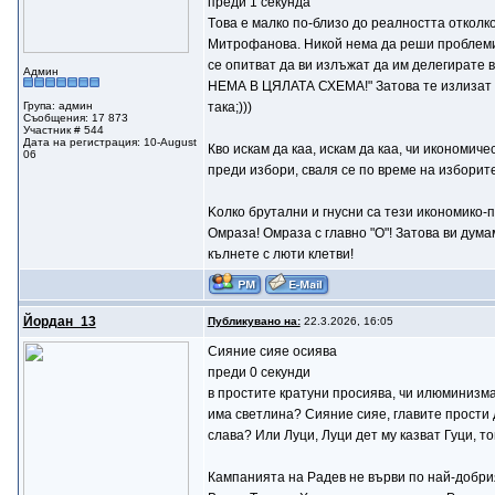
преди 1 секунда
Tова е малко по-близо до реалността отколко
Митрофанова. Никой нема да реши проблемите
се опитват да ви излъжат да им делегирате 
Админ
НЕМА В ЦЯЛАТА СХЕМА!" Затова те излизат по
Група: админ
така;)))
Съобщения: 17 873
Участник # 544
Дата на регистрация: 10-August
Кво искам да каа, искам да каа, чи икономич
06
преди избори, сваля се по време на изборите 
Koлко брутални и гнусни са тези икономико-п
Омраза! Омраза с главно "О"! Затова ви думам
кълнете с люти клетви!
Йордан_13
Публикувано на:
22.3.2026, 16:05
Сияние сияе осиява
преди 0 секунди
в простите кратуни просиява, чи илюминизма 
има светлина? Сияние сияе, главите прости д
слава? Или Луци, Луци дет му казват Гуци, то
Кампанията на Радев не върви по най-добри