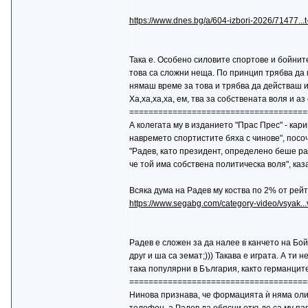
https://www.dnes.bg/a/604-izbori-2026/71477...t
Taка е. Особено силовите спортове и бойните 
това са сложни неща. По принцип трябва да п
нямаш време за това и трябва да действаш 
Ха,ха,ха,ха, ем, тва за собствената воля и аз
=====================================
А колегата му в изданието "Прас Прес" - кар
навремето спортистите бяха с чинове", посоч
"Радев, като президент, определено беше ра
че той има собствена политическа воля", каз
Всяка дума на Радев му коства по 2% от рей
https://www.segabg.com/category-video/vsyak.
Радев е сложен за да налее в канчето на Бойк
друг и ша са земат;))) Такава е играта. А ти
така популярни в България, както германците;
=====================================
Нинова признава, че формацията ѝ няма олиг