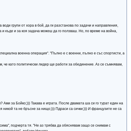
а води групи от хора в бой, да ги разстанова по задачи и направления,
 и къде и за коя задача можеш да го ползваш. Но, по време на война,
специална военна операция". "Пълно е с военни, пълно е със спортисти, а
м, че като политически лидер ще работи за обединение. Аз се съмнявам,
? Ами за Бойко;))) Такава е играта. После двамата ша си го турат един на
я никой та не бръсне за нищо;))) Пдраси са сички;))) И французите не са
има", подчерта тя. "Не аз трябва да обяснявам защо се снимам с