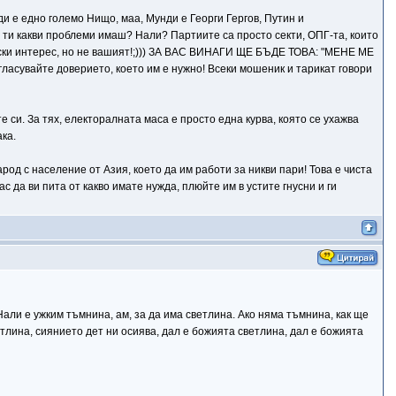
ди е едно големо Нищо, маа, Мунди е Георги Гергов, Путин и
, ти какви проблеми имаш? Нали? Партиите са просто секти, ОПГ-та, които
чески интерес, но не вашият!;))) ЗА ВАС ВИНАГИ ЩЕ БЪДЕ ТОВА: "МЕНЕ МЕ
гласувайте доверието, което им е нужно! Всеки мошеник и тарикат говори
 си. За тях, електоралната маса е просто една курва, която се ухажва
ака.
род с население от Азия, което да им работи за никви пари! Това е чиста
ас да ви пита от какво имате нужда, плюйте им в устите гнусни и ги
Нали е ужким тъмнина, ам, за да има светлина. Ако няма тъмнина, как ще
етлина, сиянието дет ни осиява, дал е божията светлина, дал е божията