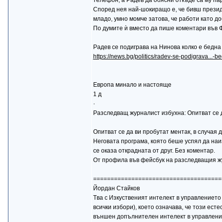
телефон, а Радев да обясни откъде са му пар
Според нея най-шокиращо е, че бивш президен
младо, умно момче затова, че работи като до
По думите ѝ вместо да пише коментари във Ф
Радев се подиграва на Нинова колко е бедна
https://news.bg/politics/radev-se-podigrava...-b
Европа минало и настояще
1 д
·
Разследващ журналист избухна: Опитват се д
Опитват се да ви пробутат ментак, в случая
Неговата програма, която беше успял да наи
се оказа открадната от друг. Без коментар.
От профила във фейсбук на разследващия 
=====================================
Йордан Стайков
Tва с Изкуственият интелект в управлението 
всички избори), което означава, че този есте
външен допълнителен интелект в управление