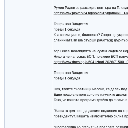
Румен Радев се разходи в центъра на Пловд
https://www.plovdiv24.bg/novini/Bylgaria/Ru...
Тенгри кан Владетел
преди 1 секунда
Ква коалиция ве, болшевик? Скоро ще умреш о
сланинката ви ша свърши работа;))) цър-пър 
вор Гечев: Коалицията на Румен Радев се бо
Никога не напуснах БСП, по-скоро БСП напус
https://www.dnes.bg/a/604-izbori-2026/71500...0
Тенгри кан Владетел
преди 1 секунда
Пич, твоите съратници масони, са далеч под 
Едно нещо елементарно не научихте двамата с 
Така, че вашата програма трябва да е само 
=====================================
"Нашата цел не е да даваме подаяния на хора
президентът.Нашата изключително силна про
“Прогресивна България” не предлага лозунги