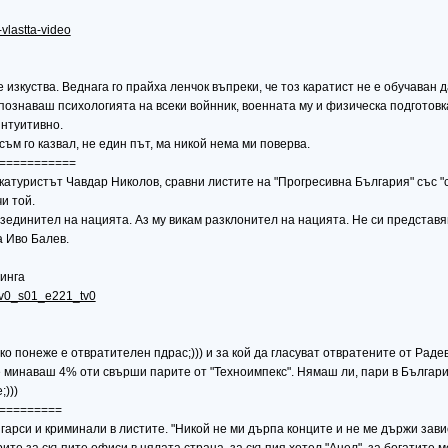
-vlastta-video
изкуства. Веднага го прайха ленчок въпреки, че тоз каратист не е обучаван д
ознаваш психологията на всеки войнник, военната му и физическа подготовка
интуитивно.
 съм го казвал, не един път, ма никой нема ми поверва.
===========
икатуристът Чавдар Николов, сравни листите на "Прогресивна България" със "
и той.
зединител на нацията. Аз му викам разклонител на нацията. Не си представя
а Иво Балев.
тинга
..v0_s01_e221_tv0
о понеже е отвратителен пдрас;))) и за кой да гласуват отвратените от Радев
 не минаваш 4% оти свърши парите от "Техноимпекс". Нямаш ли, пари в Българи
)))
=========
арси и криминали в листите. "Никой не ми дърпа конците и не ме държи завис