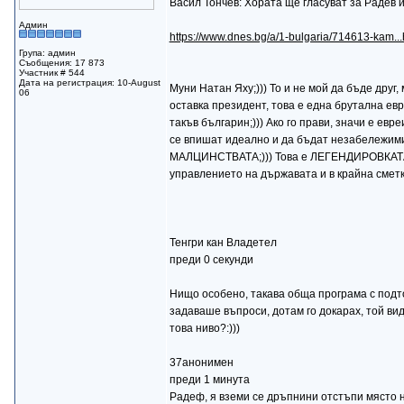
Васил Тончев: Хората ще гласуват за Радев 
Админ
https://www.dnes.bg/a/1-bulgaria/714613-kam..
Група: админ
Съобщения: 17 873
Участник # 544
Дата на регистрация: 10-August
Муни Натан Яху;))) То и не мой да бъде друг
06
оставка президент, това е една брутална евр
такъв българин;))) Ако го прави, значи е ев
се впишат идеално и да бъдат незабележими
МАЛЦИНСТВАТА;))) Това е ЛЕГЕНДИРОВКАТА 
управлението на държавата и в крайна сметка 
Тенгри кан Владетел
преди 0 секунди
Нищо особено, такава обща програма с подточ
задаваше въпроси, дотам го докарах, той видя
това ниво?:)))
37анонимен
преди 1 минута
Радеф, я вземи се дръпнини отстъпи място на