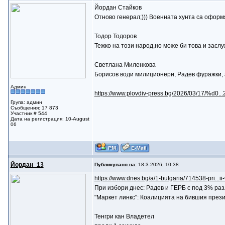
Йордан Стайков
Отново генерал;))) Военната хунта са оформя
Тодор Тодоров
Тежко на този народ,но може би това и засл
Светлана Миленкова
Борисов води милиционери, Радев фуражки, 
Админ
https://www.plovdiv-press.bg/2026/03/17/%d0
Група: админ
Съобщения: 17 873
Участник # 544
Дата на регистрация: 10-August
06
Йордан_13
Публикувано на:
18.3.2026, 10:38
https://www.dnes.bg/a/1-bulgaria/714538-pri...i
При избори днес: Радев и ГЕРБ с под 3% раз
"Маркет линкс": Коалицията на бившия прези
Тенгри кан Владетел