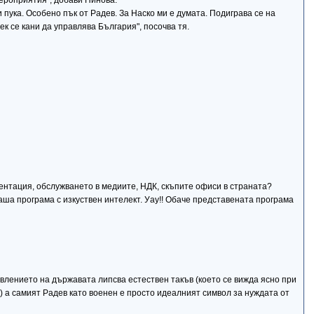
мероприятия", добави Нинова.
 пука. Особено пък от Радев. За Наско ми е думата. Подиграва се на
ек се кани да управлява България", посочва тя.
ентация, обслужването в медиите, НДК, скъпите офиси в страната?
аша програма с изкуствен интелект. Уау!! Обаче представената програма
равлението на държавата липсва естествен такъв (което се вижда ясно при
))) а самият Радев като военен е просто идеалният символ за нуждата от