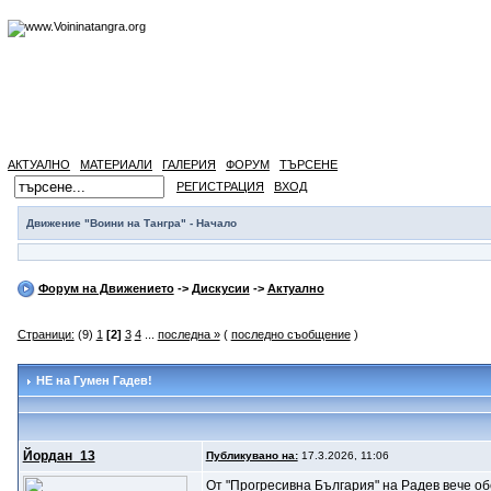
АКТУАЛНО
МАТЕРИАЛИ
ГАЛЕРИЯ
ФОРУМ
ТЪРСЕНЕ
РЕГИСТРАЦИЯ
ВХОД
Движение "Воини на Тангра" - Начало
Форум на Движението
->
Дискусии
->
Актуално
Страници:
(9)
1
[2]
3
4
...
последна »
(
последно съобщение
)
НЕ на Гумен Гадев!
Йордан_13
Публикувано на:
17.3.2026, 11:06
От "Прогресивна България" на Радев вече о