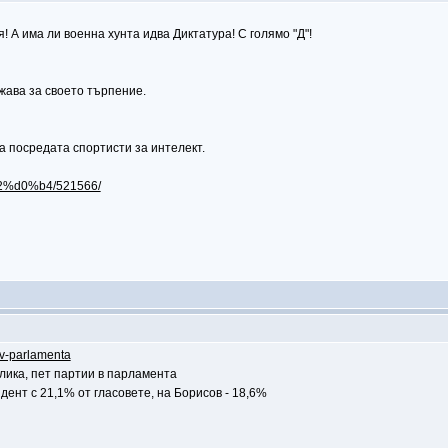
! А има ли военна хунта идва Диктатура! С голямо "Д"!
ужава за своето търпение.
а посредата спортисти за интелект.
...2%d0%b4/521566/
i-v-parlamenta
лика, пет партии в парламента
дент с 21,1% от гласовете, на Борисов - 18,6%