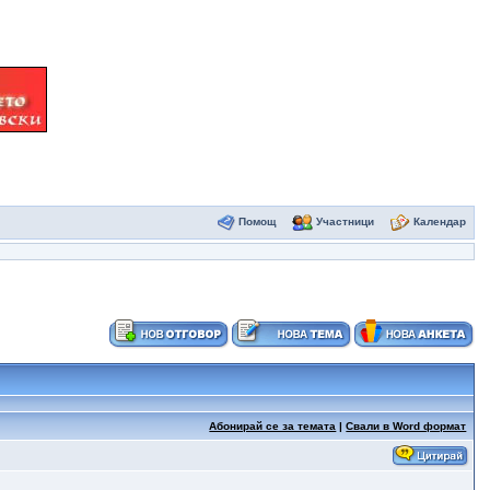
Помощ
Участници
Календар
Абонирай се за темата
|
Свали в Word формат