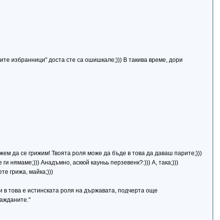
ите избранници" доста сте са ошишкале;))) В такива време, дори
ожем да се грижим! Твоята роля може да бъде в това да даваш парите;)))
и нямаме;))) Анадъмно, аскюй кауньь перзевенк?:))) А, така;)))
е грижа, майка;)))
 и в това е истинската роля на държавата, подчерта още
ажданите."