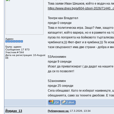
Това заяви Иван Шишков, който е водач на л
https://www.dnes.bg/a/604-izbori-2026/71440...c
Тенгри кан Владетел
преди 0 секунди
Това е политическа игра. Защо? Ами, защото
капацитет, който варира, но е в рамките на 
пуска по логореята на бойковото търталясван
Админ
чужбината;))) Фют-фют и в чужбина;))) Те иск
Група: админ
тази свързаност има две страни - добра и мно
Съобщения: 17 873
Участник # 544
Дата на регистрация: 10-August
53Анонимен
06
преди 9 секунди
Искат да приватизират ( да дадат на нашите
да си го позволят!
52анонимен
преди 25 секунди
Сега обещават. Като ги изберат наивницте, щ
обещанията, само за техните джобове. Е това
Йордан_13
Публикувано на:
17.3.2026, 13:34