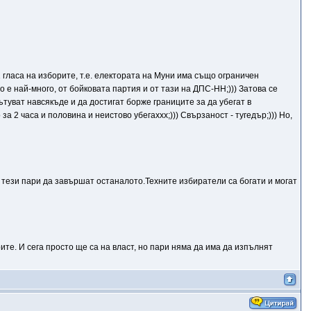
 гласа на изборите, т.е. електората на Муни има също ограничен
о е най-много, от бойковата партия и от тази на ДПС-НН;))) Затова се
ътуват навсякъде и да достигат борже границите за да убегат в
за 2 часа и половина и неистово убегаххх;))) Свързаност - тугедър;))) Но,
с тези пари да завършат останалото.Техните избиратели са богати и могат
ите. И сега просто ще са на власт, но пари няма да има да изпълнят