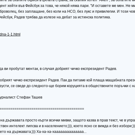
ите за скъпите офиси в цялата страна, за скъпия хотел "Анел", за богатите 
т хейти във Фейсбук за това, че някой няма пари. "И оставете ме мен. Не ми
броволец, без заплащане, без коли на НСО, без лукс и привилегии. И този чов
ейсбук, Радев трябва да излезе на дебат за истинска политика.
edna-1-1.html
а ви пробутат ментак, в случая добрият чичко експрезидент Радев.
 добрият чичко експрезидент Радев. Пак да питаме кой плаща мащабната през
зусти, се сведе до следното-ще борим коруцията в обществените поръчки с н
журналист Стефан Ташев
========================================
на държавата просто кърти всички мивки, защото казва в прав текст, че в уп
ствен интелект липсва и в населението;))), което ясно се вижда и без избори;
то на държавата;))) Ха-ха-ха-хаааааааааааааа...