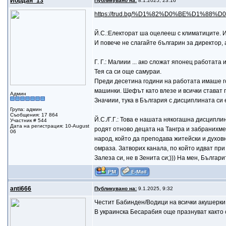
Йордан_13
Публикувано на:
8.1.2025, 23:16
https://trud.bg/%D1%82%D0%BE%D1%88%
Й.С.:Електорат ша оцелееш с климатиците. Ин
И повече не слагайте българин за директор, 
Г. Г.: Малиии ... ако сложат японец работата
Тея са си още самураи.
Преди десетина години на работата имаше гол
машинки. Шефът като влезе и всички стават п
Админ
Значиии, тука в България с дисциплината си
Група: админ
Съобщения: 17 864
Й.С./Г.Г.: Това е нашата някогашна дисциплин
Участник # 544
Дата на регистрация: 10-August
родят отново децата на Тангра и забранихме 
06
народ, който да преподава житейски и духовн
омраза. Затворих канала, по който идват при
Залеза си, не в Зенита си;))) На мен, Българ
anti666
Публикувано на:
9.1.2025, 9:32
Честит Бабинден/Водици на всички акушерки, 
В украинска Бесарабия още празнуват както 