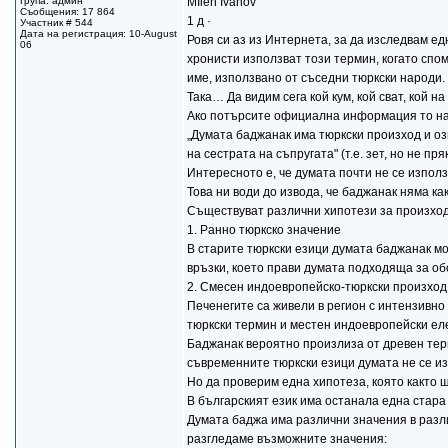
Група: админ
MIlen Ivanov
Съобщения: 17 864
1 д ·
Участник # 544
Дата на регистрация: 10-August
Ровя си аз из Интернета, за да изследвам е
06
хронисти използват този термин, когато спо
име, използвано от съседни тюркски народи.
Така… Да видим сега кой кум, кой сват, кой 
Ако потърсите официална информация то на
„Думата баджанак има тюркски произход и озн
на сестрата на съпругата" (т.е. зет, но не пря
Интересното е, че думата почти не се използ
Това ни води до извода, че баджанак няма как
Съществуват различни хипотези за произхода
1. Ранно тюркско значение
В старите тюркски езици думата баджанак мо
връзки, което прави думата подходяща за о
2. Смесен индоевропейско-тюркски произход
Печенегите са живели в регион с интензивно
тюркски термин и местен индоевропейски ел
Баджанак вероятно произлиза от древен терм
съвременните тюркски езици думата не се из
Но да проверим една хипотеза, която както 
В българският език има останала една стара 
Думата баджа има различни значения в разли
разгледаме възможните значения: