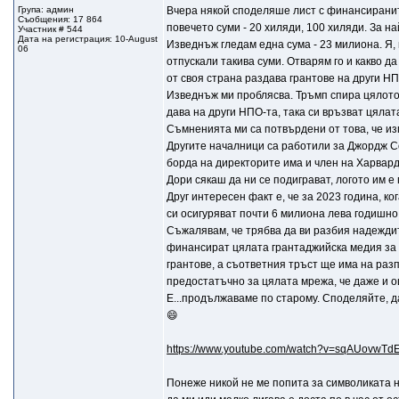
Група: админ
Вчера някой споделяше лист с финансираните 
Съобщения: 17 864
повечето суми - 20 хиляди, 100 хиляди. За н
Участник # 544
Дата на регистрация: 10-August
Изведнъж гледам една сума - 23 милиона. Я,
06
отпускали такива суми. Отварям го и какво д
от своя страна раздава грантове на други НП
Изведнъж ми проблясва. Тръмп спира цялото
дава на други НПО-та, така си връзват цяла
Съмненията ми са потвърдени от това, че и
Другите началници са работили за Джордж С
борда на директорите има и член на Харвард
Дори сякаш да ни се подиграват, логото им е
Друг интересен факт е, че за 2023 година, к
си осигуряват почти 6 милиона лева годишно
Съжалявам, че трябва да ви разбия надеждит
финансират цялата грантаджийска медия за 
грантове, а съответния тръст ще има на раз
предостатъчно за цялата мрежа, че даже и о
Е...продължаваме по старому. Споделяйте, д
😄
https://www.youtube.com/watch?v=sqAUovwTd
Понеже никой не ме попита за символиката н