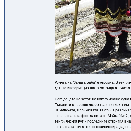
Ролята на "Залата Баба" е огромна. В тенгр
детето информационната матрица от Абсолю
Сега децата не четат, но някога имаше една 
Тъпаците в царския дворец са я погледнали 
Забележете, в приказката, както и в реалния
незарасналата фонталнела от Майка Умай, к
тенгриянския Кут и последните открития в кв
повратната точка, която позиционира дадена