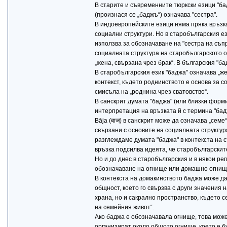
В старите и съвременните тюркски езици "бадж
(произнася се „баджъ“) означава "сестра".
В индоевропейските езици няма пряка връзка
социални структури. Но в старобългарския ез
използва за обозначаване на "сестра на съпр
социалната структура на старобългарското об
„жена, свързана чрез брак“. В българския "ба
В старобългарския език "баджа" означава „же
контекст, където роднинството е основа за 
смисъла на „роднина чрез сватовство“.
В санскрит думата "баджа" (или близки форми
интерпретация на връзката й с термина "бадж
Bāja (बाज) в санскрит може да означава „сем
свързани с основите на социалната структура
разглеждаме думата "баджа" в контекста на 
връзка подсилва идеята, че старобългарскит
Но и до днес в старобългарския и в някои р
обозначаване на огнище или домашно огнище
В контекста на домакинството баджа може да
общност, което го свързва с други значения 
храна, но и сакрално пространство, където 
на семейния живот“.
Ако баджа е обозначавала огнище, това може
организират около общото огнище, което е б