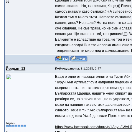
Царица! И жените, сигурно смятат, че кат каа
06
самосъзнание. Но, ти грешиш, Коце;))) Езика, 
самосъзнавали като българи:))) А суперетноса
Казвал съм я много пъти. Неговото съзнание 
нашия, днес? Не, нали? Но, на него, те се са
сме славяни. Не сме траки, но не сме и славян
еволюция. Ще стане от теб, тенгриянин!;))) В
Балканите е вследствие на това, че той е тен
следват народа! Ти в тази посока имаш още 
тенгриянският ти мироглед и самосъзнание. Н
Йордан_13
Публикувано на:
3.1.2025, 2:47
Бадж е едно от нарицателните на Турун Аби, 
"Турун Аби Артимас" съм направил подобен е
съвременната лингвистика е, че няма да посо
Българската Царица, нашите жени спират да р
разбира се, но в личен план, не ги упреквам,
може да напише такъв стих и да олицетвори, 
синьото Небе и т.н." Ако българският мъж н
искам след това Умай да свали Проклятието и
=====================================
Админ
https://www.facebook.com/share/p/1AqvL8WAH