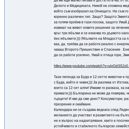
да ми иди малко лигава е доста по в час от о
Делото и Медицината. Никой не спомена медиц
който съм изобразил на Огнището. Не съм го 
коренно различен тип. Защо? Защото Змията 
за голям пробив в тази посока, защото Умай 
извикат на живот новите решения за лечениет
кръг три ябълки и се изкачва по дървото наг
без ябълките;))) Ябълките на Младостта са п
каа, да, трябва да се работи реално с енерг
чакаш Второто Пришествие и Спасение . Енерг
да се работи усилено. Умай е птица горе, Зми
https://www.youtube.com/watch?v=ulvOzlS52z0.
Тази легенда за Буда и 12-сетте животни е пр
с Буда, който е човек;))) За разлика от Изток
които са 12-сет алпи! Имаме го разказа, за
примати;))) Българина не може да повярва, ч
гърците! И кви да сме днес? Консуматори, ра
презрение и окайване.
Календара ни се създава веднага след Леден
желанието да участват в развитието на бълга
не е въпрос на надхитряване, както е посоч
устойчивото и стабилното българско семейст