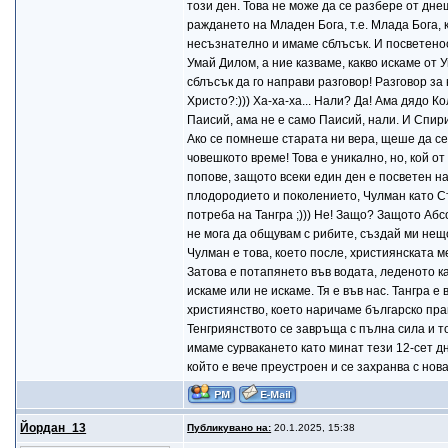
този ден. Това не може да се разбере от дне
раждането на Младен Бога, т.е. Млада Бога, 
несъзнателно и имаме сблъсък. И посветеност
Умай Дилом, а ние казваме, какво искаме от У
сблъсък да го направи разговор! Разговор за
Христо?:))) Ха-ха-ха... Нали? Да! Ама дядо К
Паисий, ама не е само Паисий, нали. И Спири
Ако се помнеше старата ни вера, щеше да се 
човешкото време! Това е уникално, но, кой от
попове, защото всеки един ден е посветен на
плодородието и поколението, Чулман като Сът
потреба на Тангра ;))) Не! Защо? Защото Абс
не мога да общувам с рибите, създай ми нещо д
Чулман е това, което после, християнската м
Затова е потапянето във водата, леденото ка
искаме или не искаме. Тя е във нас. Тангра е
християнство, което наричаме българско пр
Тенгриянството се завръща с пълна сила и то
имаме сурвакането като минат тези 12-сет дн
който е вече преустроен и се захранва с нова
Йордан_13
Публикувано на:
20.1.2025, 15:38