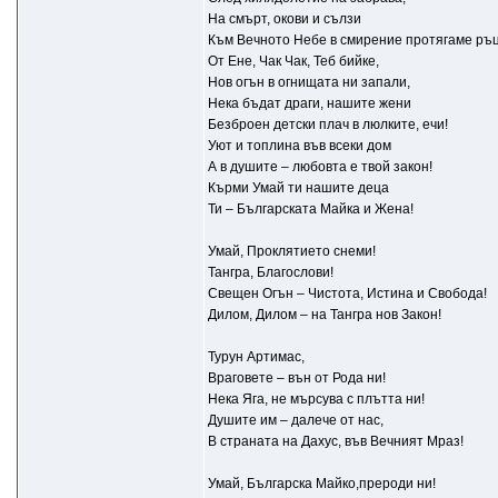
На смърт, окови и сълзи
Към Вечното Небе в смирение протягаме ръц
От Ене, Чак Чак, Теб бийке,
Нов огън в огнищата ни запали,
Нека бъдат драги, нашите жени
Безброен детски плач в люлките, ечи!
Уют и топлина във всеки дом
А в душите – любовта е твой закон!
Кърми Умай ти нашите деца
Ти – Българската Майка и Жена!
Умай, Проклятието снеми!
Тангра, Благослови!
Свещен Огън – Чистота, Истина и Свобода!
Дилом, Дилом – на Тангра нов Закон!
Турун Артимас,
Враговете – вън от Рода ни!
Нека Яга, не мърсува с плътта ни!
Душите им – далече от нас,
В страната на Дахус, във Вечният Мраз!
Умай, Българска Майко,прероди ни!