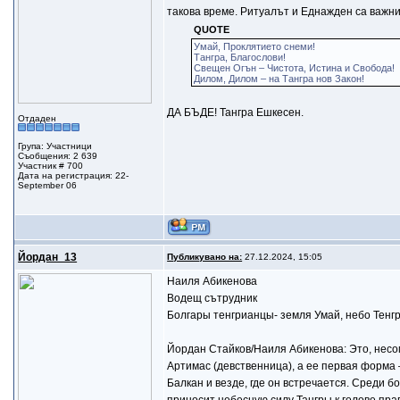
такова време. Ритуалът и Еднажден са важни
QUOTE
Умай, Проклятието снеми!
Тангра, Благослови!
Свещен Огън – Чистота, Истина и Свобода!
Дилом, Дилом – на Тангра нов Закон!
ДА БЪДЕ! Тангра Ешкесен.
Отдаден
Група: Участници
Съобщения: 2 639
Участник # 700
Дата на регистрация: 22-
September 06
Йордан_13
Публикувано на:
27.12.2024, 15:05
Наиля Абикенова
Водещ сътрудник
Болгары тенгрианцы- земля Умай, небо Тенгр
Йордан Стайков/Наиля Абикенова: Это, несом
Артимас (девственница), а ее первая форма
Балкан и везде, где он встречается. Среди 