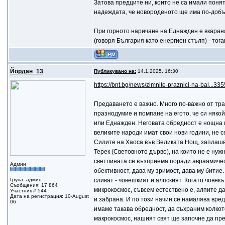
Затова предците ни, които не са имали поня
надеждата, че новороденото ще има по-добър
При горното наричане на Еднажден е вкарана
(говоря България като енергиен стълп) - тог
Йордан_13
Публикувано на:
14.1.2025, 16:30
https://bnt.bg/news/zimnite-praznici-na-bal...3
Предаването е важно. Много по-важно от тра
празнодумие и помпане на егото, че си няко
или Еднажден. Неговата обредност е нощна и
великите народи имат свои нови години, не с
Силите на Хаоса във Великата Нощ, заплашва
Терек (Световното дърво), на които не е ну
светлината се възприема поради авраамическ
Админ
обективност, дава му зримост, дава му битие
Група: админ
сливат - човешкият и алпският. Когато човек
Съобщения: 17 864
микрокосмос, съвсем естествено е, алпите да
Участник # 544
Дата на регистрация: 10-August
и забрана. И по този начин се намалява вред
06
имаме такава обредност, да съхраним колкото 
макрокосмос, нашият свят ще започне да преу