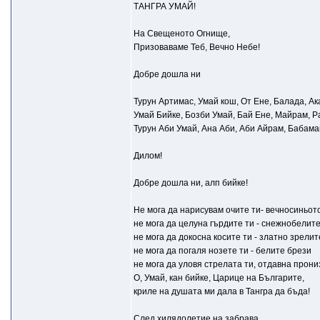
ТАНГРА УМАЙ!
На Свещеното Огнище,
Призоваваме Теб, Вечно Небе!
Добре дошла ни
Турун Артимас, Умай кош, От Ене, Балада, Ак
Умай Бийке, Бозби Умай, Бай Ене, Майрам, 
Турун Аби Умай, Ана Аби, Аби Айрам, Бабама
Дилом!
Добре дошла ни, алп бийке!
Не мога да нарисувам очите ти- вечносиньот
не мога да целуна гърдите ти - снежнобелит
не мога да докосна косите ти - златно зрели
не мога да погаля нозете ти - белите брези
не мога да уловя стрелата ти, отдавна прон
О, Умай, кан бийке, Царице на Българите,
криле на душата ми дала в Тангра да бъда!
След хилядолетие на забрава,