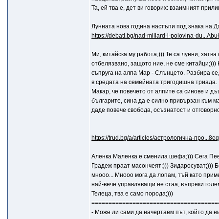
Та, ей тва е, дет ви говорих: взаимният прил
Лунната нова година настъпи под знака на 
https://debati.bg/nad-miliard-i-polovina-du..
Ми, китайска му работа;))) Те са лунни, затв
отбелязвано, защото ние, не сме китайци;)))
съпруга на алпа Мар - Слънцето. Разбира се,
в средата на семейната тригодишна триада. Т
Макар, че повечето от алпите са синове и дъ
българите, сина да е силно привързан към ма
даде повече свобода, осъзнатост и отговорн
https://trud.bg/a/articles/астрологична-про..
Аленка Маленка е сменила шефа;))) Сега Пеев
Градеж праат масончеят;))) Зидаросуват;))) Б
мнооо... Мнооо мога да лопам, тъй като приме
най-вече управляващи не стаа, въпреки голем
Телеца, тва е само порода;)))
=====================================
- Може ли сами да начертаем път, който да н