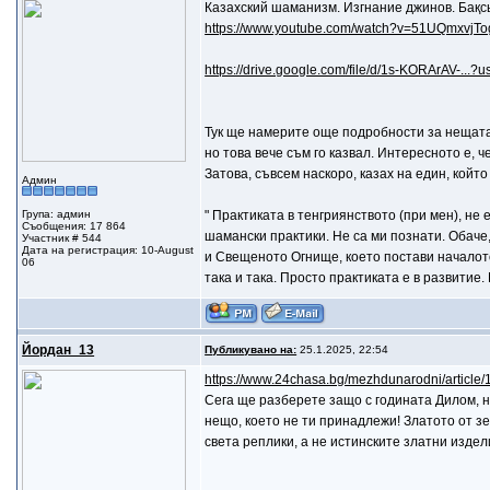
Казахский шаманизм. Изгнание джинов. Бақс
https://www.youtube.com/watch?v=51UQmxvjTo
https://drive.google.com/file/d/1s-KORArAV-...?u
Тук ще намерите още подробности за нещата, 
но това вече съм го казвал. Интересното е, 
Затова, съвсем наскоро, казах на един, койт
Админ
Група: админ
" Практиката в тенгриянството (при мен), не 
Съобщения: 17 864
шамански практики. Не са ми познати. Обаче, 
Участник # 544
Дата на регистрация: 10-August
и Свещеното Огнище, което постави началото 
06
така и така. Просто практиката е в развитие
Йордан_13
Публикувано на:
25.1.2025, 22:54
https://www.24chasa.bg/mezhdunarodni/article
Сега ще разберете защо с годината Дилом, н
нещо, което не ти принадлежи! Златото от зе
света реплики, а не истинските златни издели