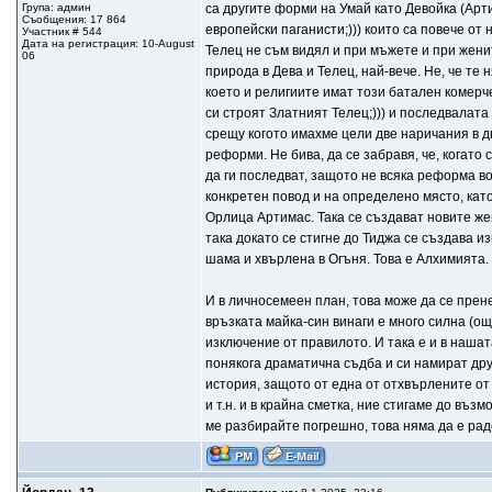
Група: админ
са другите форми на Умай като Девойка (Арт
Съобщения: 17 864
европейски паганисти;))) които са повече от
Участник # 544
Дата на регистрация: 10-August
Телец не съм видял и при мъжете и при женит
06
природа в Дева и Телец, най-вече. Не, че те
което и религиите имат този батален комерче
си строят Златният Телец;))) и последвалата
срещу когото имахме цели две наричания в д
реформи. Не бива, да се забравя, че, когато
да ги последват, защото не всяка реформа во
конкретен повод и на определено място, като
Орлица Артимас. Така се създават новите жен
така докато се стигне до Тиджа се създава и
шама и хвърлена в Огъня. Това е Алхимията. 
И в личносемеен план, това може да се прене
връзката майка-син винаги е много силна (ощ
изключение от правилото. И така е и в нашат
понякога драматична съдба и си намират дру
история, защото от една от отхвърлените от
и т.н. и в крайна сметка, ние стигаме до въ
ме разбирайте погрешно, това няма да е рад