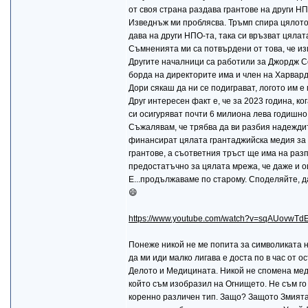
от своя страна раздава грантове на други НП
Изведнъж ми проблясва. Тръмп спира цялото
дава на други НПО-та, така си връзват цяла
Съмненията ми са потвърдени от това, че и
Другите началници са работили за Джордж С
борда на директорите има и член на Харвард
Дори сякаш да ни се подиграват, логото им е
Друг интересен факт е, че за 2023 година, к
си осигуряват почти 6 милиона лева годишно
Съжалявам, че трябва да ви разбия надеждит
финансират цялата грантаджийска медия за 
грантове, а съответния тръст ще има на раз
предостатъчно за цялата мрежа, че даже и о
Е...продължаваме по старому. Споделяйте, д
😄
https://www.youtube.com/watch?v=sqAUovwTd
Понеже никой не ме попита за символиката н
да ми иди малко лигава е доста по в час от о
Делото и Медицината. Никой не спомена медиц
който съм изобразил на Огнището. Не съм го 
коренно различен тип. Защо? Защото Змията 