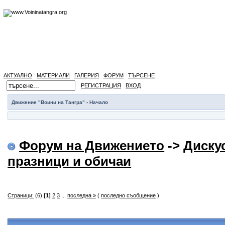
АКТУАЛНО
МАТЕРИАЛИ
ГАЛЕРИЯ
ФОРУМ
ТЪРСЕНЕ
РЕГИСТРАЦИЯ
ВХОД
Движение "Воини на Тангра" - Начало
Форум на Движението
->
Диску
празници и обичаи
Страници:
(6)
[1]
2
3
...
последна »
(
последно съобщение
)