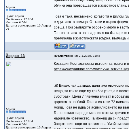
приносит небесную силу Тангры к голове прав
облика она превращается в животное (лань, в
Админ
Група: админ
Това е така, несъмнено, когато тя е Дилом, 
Съобщения: 17 864
е двуглавата орлица. От тази и първа форма
Участник # 544
Дата на регистрация: 10-August
среща. При българите особено много е застъ
06
Тангра в главата на владетеля на българите 
преминава в животинската (сърна, вълчица и 
Йордан_13
Публикувано на:
2.1.2025, 21:46
Костадин Костадинов за историята, езика и п
https://www.youtube.com/watch?v=Ch9zv5KH
:))) Викам, чай да вида, дали има еволюция п
неща, за които още му трябва ръст, а и посв
субстрати. Цели 7 племена влизат в образув
царствата на Умай. Тогава са тези 72 племен
мойш. Това не идва от асимилирането на въ
Админ
Българският народ е мислен като матричен мо
Група: админ
наричаме човечество. Та можеш да си предста
Съобщения: 17 864
Защото ние, още по времето на Умай сме запо
Участник # 544
Дата на регистрация: 10-August