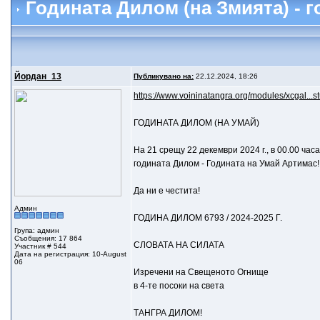
Годината Дилом (на Змията) - 
Йордан_13
Публикувано на:
22.12.2024, 18:26
https://www.voininatangra.org/modules/xcgal..
ГОДИНАТА ДИЛОМ (НА УМАЙ)
На 21 срещу 22 декември 2024 г., в 00.00 ча
годината Дилом - Годината на Умай Артимас!
Да ни е честита!
Админ
ГОДИНА ДИЛОМ 6793 / 2024-2025 Г.
Група: админ
Съобщения: 17 864
СЛОВАТА НА СИЛАТА
Участник # 544
Дата на регистрация: 10-August
06
Изречени на Свещеното Огнище
в 4-те посоки на света
ТАНГРА ДИЛОМ!