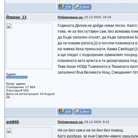
Йордан_13
Публикувано на:
22.12.2024, 19:19
Годината Дилом не дойде никак лесно. Както
това, че аз бех оставен сам, без всякаква п
да бъде запален огънят, да бъде запалена Б
да си покаже рогата;))) и потопи планината в
на човека беха прекъснати. Каква Свобода!;)
и ще гледат с подозрение лумналият посред 
планината като кучета и те дезертираха под 
Това беше НОЩ! Тъмнината и Тишината пропи
запалено! Във Великата Нощ, Свещеният Огъ
Админ
Група: админ
Съобщения: 17 864
Участник # 544
Дата на регистрация: 10-August
06
anti666
Публикувано на:
23.12.2024, 9:12
Не си бил сам и не си бил без помощ.
Като разбрах, че към Смолян имало закъсали