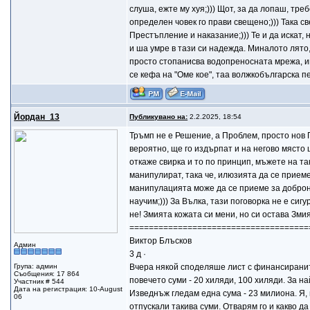
слуша, ежте му хуя;))) Щот, за да лопаш, тр
определен човек го прави свещено;))) Така с
Престъпление и наказание;))) Те и да искат
и ша умре в тази си надежда. Миналото лято, 
просто стопанисва водопреносната мрежа, ина
се кефа на "Оме кое", таа волжкобългарска пе
Йордан_13
Публикувано на:
2.2.2025, 18:54
Тръмп не е Решение, а Проблем, просто нов 
вероятно, ще го издърпат и на негово място щ
откаже свирка и то по принцип, мъжете на таки
манипулират, така че, илюзията да се приеме
манипулацията може да се приеме за добронам
научим;))) За Вълка, тази поговорка не е сиг
не! Змията кожата си мени, но си остава Змия!
=====================================
Виктор Блъсков
Админ
3 д ·
Група: админ
Вчера някой споделяше лист с финансираните 
Съобщения: 17 864
повечето суми - 20 хиляди, 100 хиляди. За н
Участник # 544
Дата на регистрация: 10-August
Изведнъж гледам една сума - 23 милиона. Я,
06
отпускали такива суми. Отварям го и какво д