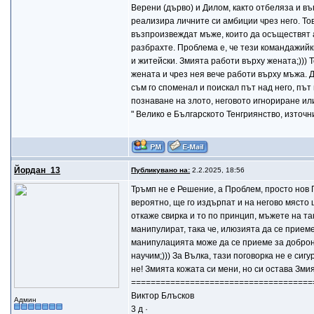
Верени (дърво) и Дилом, както отбеляза и в
реализира личните си амбиции чрез него. То
възпроизвеждат мъже, които да осъществят а
разбрахте. Проблема е, че тези командажийк
и житейски. Змията работи върху жената;))) 
жената и чрез нея вече работи върху мъжа. 
съм го споменал и поискал път над него, път
познаване на злото, неговото игнориране ил
" Велико е Българското Тенгриянство, източн
Йордан_13
Публикувано на:
2.2.2025, 18:56
Тръмп не е Решение, а Проблем, просто нов 
вероятно, ще го издърпат и на негово място щ
откаже свирка и то по принцип, мъжете на таки
манипулират, така че, илюзията да се приеме
манипулацията може да се приеме за добронам
научим;))) За Вълка, тази поговорка не е сиг
не! Змията кожата си мени, но си остава Змия!
=====================================
Виктор Блъсков
Админ
3 д ·