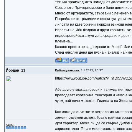
техния произход като номади от далечните с
Северното Причерноморие е било доминирано 
Много от артефактите, свързани с печенегит
Погребалните традиции и някои културни еле
Липсата на категорични тюркски езикови еле
Изразът на Ибн Фадлан и други хронисти, че
индоевропейската културна среда или дори пр
племена…
Казано просто не са „паднали от Марс“. Или 
След няколко дена ще пусна и анализ на име
Йордан_13
Публикувано на:
8.1.2025, 20:37
https://www.youtube.com/watch?v=nfjDI55WQZ
Абе друго е мъж да говори и тълкува тия теми
преподават езотерика, теософия и каквo е каза
чуем, най-вече мъжете в Годината на Жената,
Как може да съчетаете астрологичните прогн
земен-подземен аспект. Това е най-материалн
друг характер. Може ли, да се свърже Дилом 
Админ
хоризонтално. Това в много малка степен зас