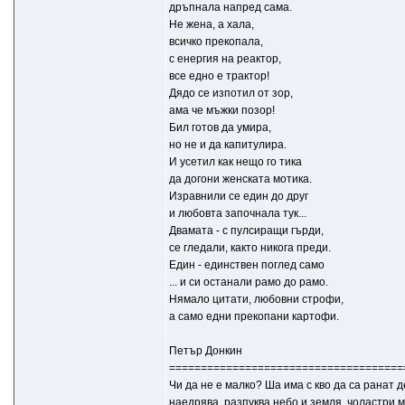
дръпнала напред сама.
Не жена, а хала,
всичко прекопала,
с енергия на реактор,
все едно е трактор!
Дядо се изпотил от зор,
ама че мъжки позор!
Бил готов да умира,
но не и да капитулира.
И усетил как нещо го тика
да догони женската мотика.
Изравнили се един до друг
и любовта започнала тук...
Двамата - с пулсиращи гърди,
се гледали, както никога преди.
Един - единствен поглед само
... и си останали рамо до рамо.
Нямало цитати, любовни строфи,
а само едни прекопани картофи.
Петър Донкин
=====================================
Чи да не е малко? Ша има с кво да са ранат де
наедрява, разпуква небо и земля, чоластри м