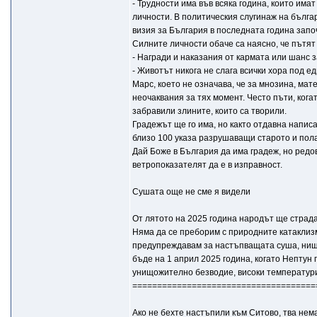
- Трудности има във всяка година, които има
личности. В политическия слугинаж на бълга
визия за България в последната година започ
Силните личности обаче са наясно, че пътят
- Награди и наказания от кармата или шанс 
- Животът никога не слага всички хора под е
Марс, което не означава, че за мнозина, ма
неочаквания за тях момент. Често пъти, кога
забравили злините, които са творили.
Градежът ще го има, но както отдавна напис
близо 100 указа разрушаващи старото и пола
Дай Боже в България да има градеж, но редов
ветропоказателят да е в изправност.
Сушата още не сме я видели
От лятото на 2025 година народът ще страд
Няма да се преборим с природните катаклизм
предупреждавам за настъпващата суша, нищо
бъде на 1 април 2025 година, когато Нептун
унищожително безводие, високи температури
=====================================
Ако не бехте настъпили към Ситово, тва нема