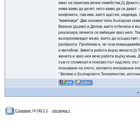
имат на практика вечни семейства;))) Докато
няма какво да делят, нито какво да си дават -
конфликти, там има, както щастие, надежда,
"мамчовци". Два основни типа български сем
Верени (дърво) и Дилом, както отбеляза и в
реализира личните си амбиции чрез него. То
възпроизвеждат мъже, които да осъществят а
разбрахте. Проблема е, че тези командажийк
и житейски. Змията работи върху жената;))) 
жената и чрез нея вече работи върху мъжа. 
съм го споменал и поискал път над него, път
познаване на злото, неговото игнориране ил
" Велико е Българското Тенгриянство, източн
«
Страници:
(6)
[1]
2
3
...
последна »