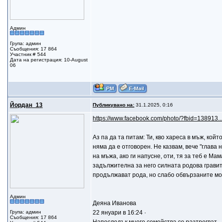
Админ
Група: админ
Съобщения: 17 864
Участник # 544
Дата на регистрация: 10-August
06
Йордан_13
Публикувано на:
31.1.2025, 0:16
https://www.facebook.com/photo/?fbid=138913
Аз па да та питам: Ти, кво хареса в мъж, кой
няма да е отговорен. Не казвам, вече "глава 
на мъжа, ако ги напусне, оти, тя за теб е Ма
задължителна за него силната родова гравит
продължават рода, но слабо обвързаните мо
Админ
Деяна Иванова
Група: админ
22 януари в 16:24 ·
Съобщения: 17 864