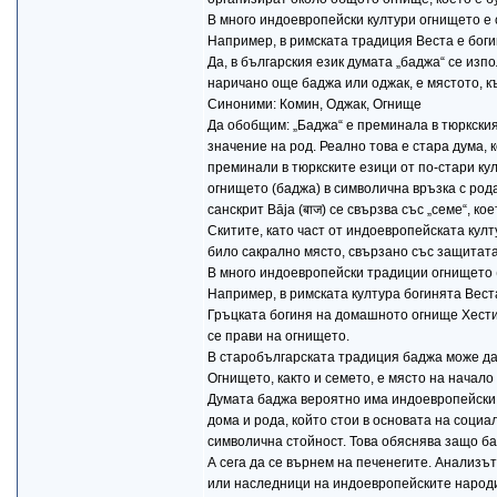
В много индоевропейски култури огнището е 
Например, в римската традиция Веста е боги
Да, в българския език думата „баджа“ се из
наричано още баджа или оджак, е мястото, к
Синоними: Комин, Оджак, Огнище
Да обобщим: „Баджа“ е преминала в тюркския 
значение на род. Реално това е стара дума,
преминали в тюркските езици от по-стари култ
огнището (баджа) в символична връзка с род
санскрит Bāja (बाज) се свързва със „семе“, 
Скитите, като част от индоевропейската кул
било сакрално място, свързано със защитат
В много индоевропейски традиции огнището (
Например, в римската култура богинята Вест
Гръцката богиня на домашното огнище Хестия 
се прави на огнището.
В старобългарската традиция баджа може да 
Огнището, както и семето, е място на начало
Думата баджа вероятно има индоевропейски п
дома и рода, който стои в основата на социа
символична стойност. Това обяснява защо ба
А сега да се върнем на печенегите. Анализъ
или наследници на индоевропейските народи