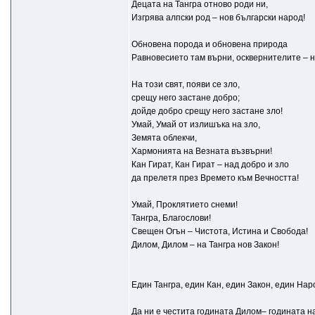
Децата на Тангра отново роди ни,
Изгрява алпски род – нов български народ!
Обновена порода и обновена природа
Равновесието там върни, осквернителите – н
На този свят, появи се зло,
срещу него застане добро;
дойде добро срещу него застане зло!
Умай, Умай от излишъка на зло,
Земята облекчи,
Хармонията на Везната възвърни!
Кан Гират, Кан Гират – над добро и зло
да прелетя през Времето към Вечността!
Умай, Проклятието снеми!
Тангра, Благослови!
Свещен Огън – Чистота, Истина и Свобода!
Дилом, Дилом – на Тангра нов Закон!
Един Тангра, един Кан, един Закон, един Нар
Да ни е честита годината Дилом– годината н