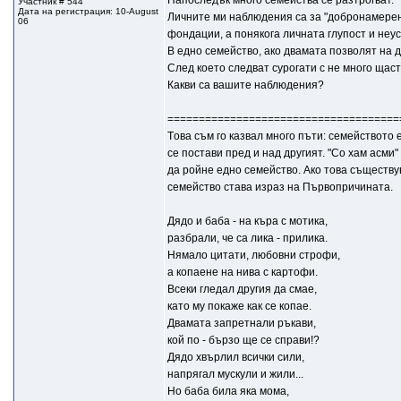
Напоследък много семейства се разтрогват.
Участник # 544
Дата на регистрация: 10-August
Личните ми наблюдения са за "добронамерени
06
фондации, а понякога личната глупост и неус
В едно семейство, ако двамата позволят на д
След което следват сурогати с не много щас
Какви са вашите наблюдения?
=====================================
Tова съм го казвал много пъти: семейството 
се постави пред и над другият. "Со хам асми
да ройне едно семейство. Ако това съществу
семейство става израз на Първопричината.
Дядо и баба - на къра с мотика,
разбрали, че са лика - прилика.
Нямало цитати, любовни строфи,
а копаене на нива с картофи.
Всеки гледал другия да смае,
като му покаже как се копае.
Двамата запретнали ръкави,
кой по - бързо ще се справи!?
Дядо хвърлил всички сили,
напрягал мускули и жили...
Но баба била яка мома,