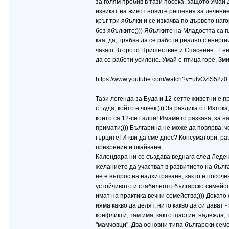
за голям пробив в тази посока, защото Умай 
извикат на живот новите решения за лечениет
кръг три ябълки и се изкачва по дървото наг
без ябълките;))) Ябълките на Младостта са п
каа, да, трябва да се работи реално с енерг
чакаш Второто Пришествие и Спасение . Енерг
да се работи усилено. Умай е птица горе, Зми
https://www.youtube.com/watch?v=ulvOzlS52z0.
Тази легенда за Буда и 12-сетте животни е пр
с Буда, който е човек;))) За разлика от Изток
които са 12-сет алпи! Имаме го разказа, за
примати;))) Българина не може да повярва, ч
гърците! И кви да сме днес? Консуматори, ра
презрение и окайване.
Календара ни се създава веднага след Леден
желанието да участват в развитието на бълга
не е въпрос на надхитряване, както е посоч
устойчивото и стабилното българско семейст
имат на практика вечни семейства;))) Докато
няма какво да делят, нито какво да си дават -
конфликти, там има, както щастие, надежда,
"мамчовци". Два основни типа български сем