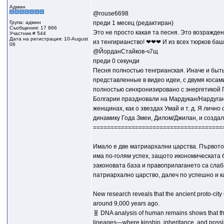
Админ
@rouse6698
Група: админ
преди 1 месец (редактиран)
Съобщения: 17 866
Это не просто какая та песня. Это возражден
Участник # 544
Дата на регистрация: 10-August
из тенгирианство! ❤❤❤ И из всех тюрков башк
06
@ЙорданСтайков-ч7щ
преди 0 секунди
Песня полностью тенгрианская. Иначе и быть
представленные в видео идеи, с двумя косами
полностью синхронизировано с энергетикой 
Болгарии праздновали на Мардукан/Нардуган 2
женщинах, как о звездах Умай и т. д. Я личн
динамику Года Змеи, Дилом/Джилан, и создал
=====================================
Имало е две матриархални царства. Първото,
има по-голям успех, защото икономическата б
законовата база и правоприлагането са слаб
патриархално царство, далеч по успешно и к
New research reveals that the ancient proto-city
around 9,000 years ago.
🧬 DNA analysis of human remains shows that th
lineages—where kinship, inheritance, and possib