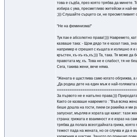
това е съдба, през която трябва да минете. 
избира с ума, пресметливо житейски и най-ве
;))) Слушайте сърцето си, не пресметливият с
"Не на феминизма!"
Тук пак е абсолютно права!;))) Навремето, ка
казваше така: - Щом дядо ти е казал така, зн
например е сгрешил с къщата и излишно я е н
кръстен, хъ-хъ-хъ,хъ;))) Та, така. Тя може д
правотата му, хъ. Това не е слабост, тя не 
Сега, такива жени, вече няма.
"Жената е щастлива само когато обгрижва, а 
„Да родиш дете на един мъж е най-голямата 
=====================================
За първото не е напълно права;))) Природата
Както се казваше навремето : "Във всяка жен
беше дошла на гости, пием си ракийка и ми ра
запуснат, мърляв и хората ще кажат: тази жена
страна: грижата е взаимност и е израз на са
трябва да полага всеотдайната грижа, която 
тежест пада на жената, но се случва и да е в
хармония и щастие. Защото по принцип пове