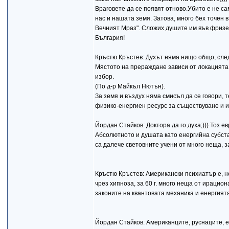
Враговете да се появят отново.Убито е не са
нас и нашата земя. Затова, много бех точен в
Вечният Мраз". Сложих душите им във фризер
България!
Кръстю Кръстев: Духът няма нищо общо, след 
Мястото на прераждане зависи от локацията
избор.
(По д-р Майкъл Нютън).
За земя и въздух няма смисъл да се говори, т
физико-енергиен ресурс за съществуване и и
Йордан Стайков: Доктора да го духа;))) Тоз 
Абсолютното и душата като енергийна субста
са далече световните учени от много неща, з
Кръстю Кръстев: Американски психиатър е, не
чрез хипноза, за 60 г. много неща от ирацион
законите на квантовата механика и енергията 
Йордан Стайков: Американците, руснаците, е