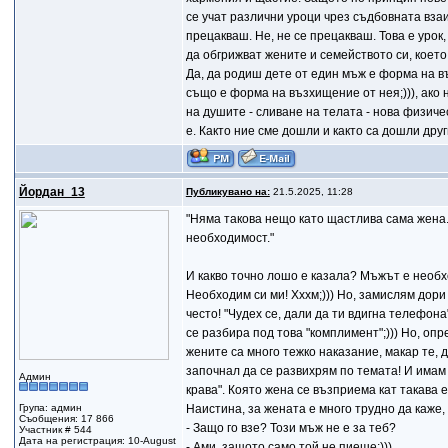
се учат различни уроци чрез съдбовната вза
прецакваш. Не, не се прецакваш. Това е урок
да обгрижват жените и семейството си, което
Да, да родиш дете от един мъж е форма на въ
също е форма на възхищение от нея;))), ако 
на душите - сливане на телата - нова физичес
е. Както ние сме дошли и както са дошли друг
Йордан_13
Публикувано на:
21.5.2025, 11:28
"Няма такова нещо като щастлива сама жена.
необходимост."
И какво точно лошо е казала? Мъжът е необхо
Необходим си ми! Хххм;))) Но, замислям дори 
често! "Чудех се, дали да ти вдигна телефона
се разбира под това "комплимент";))) Но, оп
жените са много тежко наказание, макар те, д
започнал да се развихрям по темата! И имам 
Админ
крава". Която жена се възприема кат такава е
Група: админ
Наистина, за жената е много трудно да каже, 
Съобщения: 17 866
- Защо го взе? Този мъж не е за теб?
Участник # 544
Дата на регистрация: 10-August
- Ами, защото само той не пиеше;)))