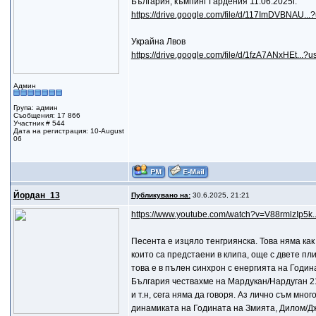
България, къмпинг Гардения 11.06.2025г.
https://drive.google.com/file/d/117ImDVBNAU...
Украйна Лвов
https://drive.google.com/file/d/1fzA7ANxHEt...?u
Админ
Група: админ
Съобщения: 17 866
Участник # 544
Дата на регистрация: 10-August
06
Йордан_13
Публикувано на:
30.6.2025, 21:21
https://www.youtube.com/watch?v=V88rmlzIp5k..
Песента е изцяло тенгриянска. Това няма как
които са предстаени в клипа, още с двете пл
това е в пълен синхрон с енергията на Годин
България чествахме на Мардукан/Нардуган 21
и т.н, сега няма да говоря. Аз лично съм мн
динамиката на Годината на Змията, Дилом/Дж