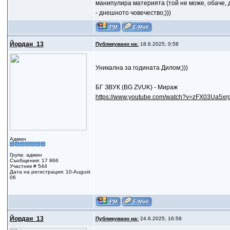
манипулира материята (той не може, обаче, д
- днешното човечество;)))
Йордан_13
Публикувано на:
18.6.2025, 0:58
Уникална за годината Дилом;)))
БГ ЗВУК (BG ZVUK) - Мираж
https://www.youtube.com/watch?v=zFX03Ua5xr
Админ
Група: админ
Съобщения: 17 866
Участник # 544
Дата на регистрация: 10-August
06
Йордан_13
Публикувано на:
24.6.2025, 16:58