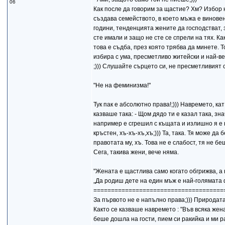
06
Как после да говорим за щастие? Хм? Избор н
създава семейството, в което мъжа е виновен
години, тенденцията жените да господстват, з
сте имали и защо не сте се спрели на тях. К
това е съдба, през която трябва да минете. 
избира с ума, пресметливо житейски и най-ве
;))) Слушайте сърцето си, не пресметливият с
"Не на феминизма!"
Тук пак е абсолютно права!;))) Навремето, ка
казваше така: - Щом дядо ти е казал така, зн
например е сгрешил с къщата и излишно я е н
кръстен, хъ-хъ-хъ,хъ;))) Та, така. Тя може д
правотата му, хъ. Това не е слабост, тя не 
Сега, такива жени, вече няма.
"Жената е щастлива само когато обгрижва, а 
„Да родиш дете на един мъж е най-голямата 
=====================================
За първото не е напълно права;))) Природата
Както се казваше навремето : "Във всяка жен
беше дошла на гости, пием си ракийка и ми ра