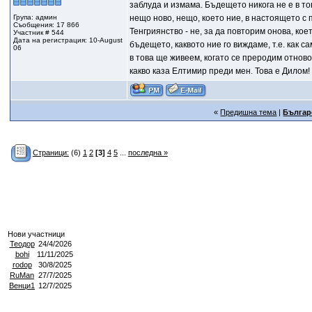
заблуда и измама. Бъдещето никога не е в то
Група: админ
нещо ново, нещо, което ние, в настоящето с
Съобщения: 17 866
Тенгриянство - не, за да повторим онова, кое
Участник # 544
Дата на регистрация: 10-August
бъдещето, каквото ние го виждаме, т.е. как 
06
в това ще живеем, когато се преродим отново
какво каза Елтимир преди мен. Това е Дилом!
«
Предишна тема
|
Българ
Страници:
(6)
1
2
[3]
4
5
...
последна »
Нови участници
Теодор
24/4/2026
bohi
11/11/2025
rodop
30/8/2025
RuMan
27/7/2025
Венци1
12/7/2025