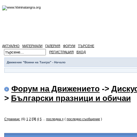
АКТУАЛНО
МАТЕРИАЛИ
ГАЛЕРИЯ
ФОРУМ
ТЪРСЕНЕ
РЕГИСТРАЦИЯ
ВХОД
Движение "Воини на Тангра" - Начало
Форум на Движението
->
Диску
>
Български празници и обичаи
Страници:
(6)
1
2
[3]
4
5
...
последна »
(
последно съобщение
)