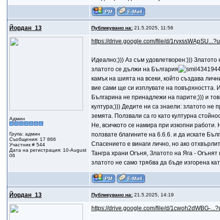
Йордан_13
Публикувано на:
21.5.2025, 11:56
https://drive.google.com/file/d/1rvxssWApSU...?
Идеално;))) Аз съм удовлетворен:))) Златото 
златото се дължи на България
камък на шията на всеки, който създава личн
вие сами ще си изплувате на повърхността. И
Българина не принадлежи на парите;))) и тов
култура;))) Дедите ни са знаели: златото не 
земята. Ползвали са го като културна стойност
Админ
Не, всичкото се намира при изкопни работи. Н
Група: админ
ползвате благините на 6.6.6. и да искате Бъ
Съобщения: 17 866
Спасението е винаги лично, но ако отхвърлит
Участник # 544
Дата на регистрация: 10-August
Тангра храни Огъня, Златото на Яга - Огънят
06
златото не само трябва да бъде изгорена кат
Йордан_13
Публикувано на:
21.5.2025, 14:19
https://drive.google.com/file/d/1cwoh2dWBG-...?