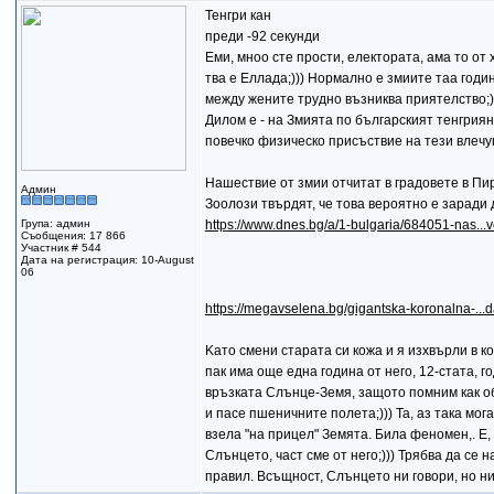
Тенгри кан
преди -92 секунди
Еми, мноо сте прости, електората, ама то от 
тва е Еллада;))) Нормално е змиите таа годин
между жените трудно възниква приятелство;))
Дилом е - на Змията по българският тенгрия
повечко физическо присъствие на тези влечуг
Нашествие от змии отчитат в градовете в Пи
Админ
Зоолози твърдят, че това вероятно е заради
Група: админ
https://www.dnes.bg/a/1-bulgaria/684051-nas...v
Съобщения: 17 866
Участник # 544
Дата на регистрация: 10-August
06
https://megavselena.bg/gigantska-koronalna-..
Kaто смени старата си кожа и я изхвърли в к
пак има още една година от него, 12-стата, 
връзката Слънце-Земя, защото помним как об
и пасе пшеничните полета;))) Та, аз така мог
взела "на прицел" Земята. Била феномен,. Е,
Слънцето, част сме от него;))) Трябва да се н
правил. Всъщност, Слънцето ни говори, но ние