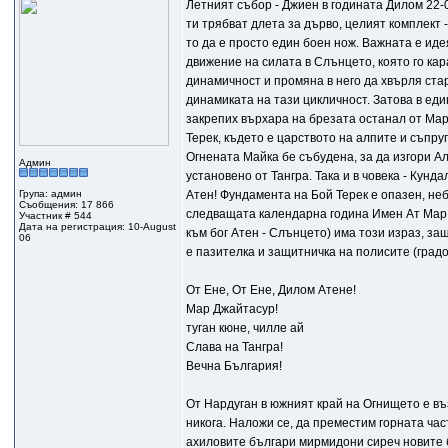
Летният събор - Джиен в годината Дилом 22-0
ти трябват длета за дърво, целият комплект 
то да е просто един боен нож. Важната е иде
движение на силата в Слънцето, която го кар
динамичност и промяна в него да хвърля стар
динамиката на тази цикличност. Затова в еди
закрепих върхара на брезата останал от Мард
Терек, където е царството на алпите и съпруг
Огнената Майка бе събудена, за да изгори Ал
Админ
установено от Тангра. Така и в човека - Кун
Група: админ
Атен! Фундамента на Бой Терек е опазен, не
Съобщения: 17 866
следващата календарна година Имен Ат Мар д
Участник # 544
Дата на регистрация: 10-August
към бог Атен - Слънцето) има този израз, за
06
е пазителка и защитничка на полисите (град
От Ене, От Ене, Дилом Атене!
Мар Джайтасур!
туган кюне, чилле ай
Слава на Тангра!
Вечна България!
От Нардуган в южният край на Огнището е въз
никога. Наложи се, да преместим горната час
ахиловите българи мирмидони сиреч новите б