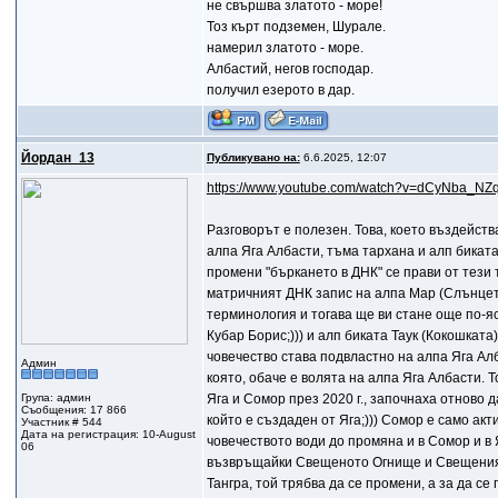
не свършва златото - море!
Тоз кърт подземен, Шурале.
намерил златото - море.
Албастий, негов господар.
получил езерото в дар.
Йордан_13
Публикувано на:
6.6.2025, 12:07
https://www.youtube.com/watch?v=dCyNba_NZ
Разговорът е полезен. Това, което въздейств
алпа Яга Албасти, тъма тархана и алп биката
промени "бъркането в ДНК" се прави от тези 
матричният ДНК запис на алпа Мар (Слънцето)
терминология и тогава ще ви стане още по-я
Кубар Борис;))) и алп биката Таук (Кокошката
човечество става подвластно на алпа Яга Алб
Админ
която, обаче е волята на алпа Яга Албасти. Т
Група: админ
Яга и Сомор през 2020 г., започнаха отново д
Съобщения: 17 866
който е създаден от Яга;))) Сомор е само акт
Участник # 544
Дата на регистрация: 10-August
човечеството води до промяна и в Сомор и в Я
06
възвръщайки Свещеното Огнище и Свещеният 
Тангра, той трябва да се промени, а за да се