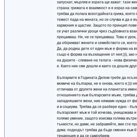
запуснат, мърляв и хората ще кажат: тази жена
страна: грижата е взаимност и е израз на са
трябва да полага всеотдайната грижа, която 
тежест пада на жената, но се случва и да е в
хармония и щастие. Защото по принцип пове
се учат различни уроци чрез съдбовната вза
прецакваш. Не, не се прецакваш. Това е урок
да обгрижват жените и семейството си, което
Да, да родиш дете от един мъж е форма на въ
също е форма на възхищение от нея;))), ако 
на душите - сливане на телата - нова физичес
е. Както ние сме дошли и както са дошли друг
Българките в Годината Дилом требе да осъзнаа
момиче на българка, не е онова, което е;))) 
отличава от другите жени на планетата имен
отношението към българските мъже, трябва д
западняшките жени, ние нямаме нужда от фе
и в социума. Трябва да се разбере едно - бъ
българският мъж и той изчезва, унищожава и 
голямо умение, защото изисква голяма вътре
тънкости, но дами, не забравяйте, вие сте пр
дума: подходът трябва да бъде сменен към б
тенденция и да се самоубием.