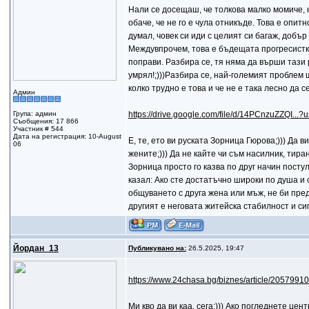
Нали се досещаш, че толкова малко момиче, ня
обаче, че не го е чула отникъде. Това е опит
думал, човек си иди с целият си багаж, добъ
Междувпрочем, това е бъдещата прогресистка
поправи. Разбира се, тя няма да върши тази 
умрял!;)))Разбира се, най-големият проблем щ
колко трудно е това и че не е така лесно да 
Админ
Група: админ
https://drive.google.com/file/d/14PCnzuZZQI...?
Съобщения: 17 866
Участник # 544
Дата на регистрация: 10-August
E, те, ето ви руската Зорница Гюрова;))) Да ви
06
жените;))) Да не кайте чи съм насилник, тиран
Зорница просто го казва по друг начин пост
казал: Ако сте достатъчно широки по душа и
общуването с друга жена или мъж, не би пре
другият е неговата житейска стабилност и сиг
Йордан_13
Публикувано на:
26.5.2025, 19:47
https://www.24chasa.bg/biznes/article/20579910
Ми кво да ви каа, сега;))) Ако погледнете ц