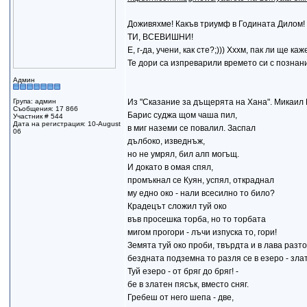
Доживяхме! Какъв триумф в Годината Дилом!
ТИ, ВСЕВИШНИ!
Е, г-да, учени, как сте?;))) Хххм, пак ли ще
Те дори са изпреварили времето си с познани
Админ
Група: админ
Из "Сказание за дъщерята на Хана". Микаил
Съобщения: 17 866
Барис суджа щом чаша пил,
Участник # 544
Дата на регистрация: 10-August
в миг наземи се повалил. Заспал
06
дълбоко, изведнъж,
но не умрял, бил алп могъщ.
И докато в омая спял,
промъкнал се Куян, успял, откраднал
му едно око - нали всесилно то било?
Крадецът сложил туй око
във просешка торба, но то торбата
мигом прогори - лъчи изпуска то, гори!
Земята туй око проби, твърдта и в лава разто
бездната подземна то разля се в езеро - злат
Туй езеро - от бряг до бряг! -
бе в златен пясък, вместо сняг.
Гребеш от него шепа - две,