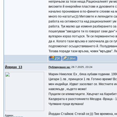
непричьом за тези неща.Рационалният ум мож
високите й енергийни пластове и духовните с
начално проникване в по-фините слоеве на м
много по-нататък;))) Митовете и легендите са
работа на сетивността над рационалният ум и
работа. Тук малко ще изменя разбирането за 
пошегувам "звездите ти го говорат секи ден" 
вулгарен израз потърся. Ти си перманентно в "
да е. Когато тази връзка е започнала да се 
подпомогнат осъществяването й. Полудяването
Тогава поради тази връзка, човек "мръдва". Леч
Йордан_13
Публикувано на:
28.7.2025, 23:24
Марин Николов: Ех , бяха хубави годинки. 19
Цигари 1 лв , принцеси 1 лв. Готино време! В
мен индийци. Идват заселват се. Местните ин
навсякъде , където може!
Пущили си климатиците. Хвърчат на Карибите
Калдерата е разстоянието Мездра -Враца - 17 
Чулмане пущи вулкана!
Йордан Стайков: Стегай се;))) Тие времена, н
Админ