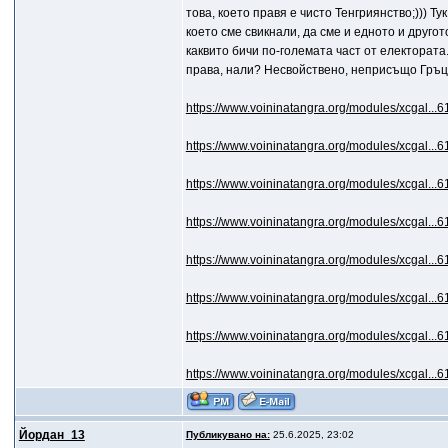
това, което правя е чисто Тенгриянство;))) Т
което сме свикнали, да сме и едното и другото
каквито бичи по-големата част от електората.
права, нали? Несвойствено, неприсъщо Гръцко
https://www.voininatangra.org/modules/xcgal...6
https://www.voininatangra.org/modules/xcgal...6
https://www.voininatangra.org/modules/xcgal...6
https://www.voininatangra.org/modules/xcgal...6
https://www.voininatangra.org/modules/xcgal...6
https://www.voininatangra.org/modules/xcgal...6
https://www.voininatangra.org/modules/xcgal...6
https://www.voininatangra.org/modules/xcgal...6
Йордан_13
Публикувано на:
25.6.2025, 23:02