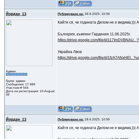
Йордан_13
Публикувано на:
28.6.2025, 10:56
Кайтя ся, че годината Дилом не е видима;))) 
България, къмпинг Гардения 11.06.2025г.
https://drive.google.com/file/d/117ImDVBNAU...
Украйна Лвов
https://drive.google.com/file/d/1fzA7ANxHEt...?u
Админ
Група: админ
Съобщения: 17 866
Участник # 544
Дата на регистрация: 10-August
06
Йордан_13
Публикувано на:
28.6.2025, 10:56
Кайтя ся, че годината Дилом не е видима;))) 