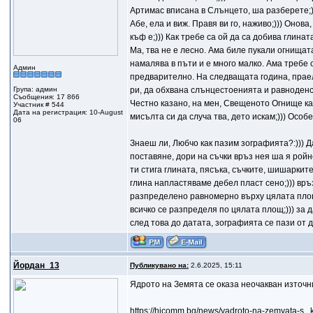
Артимас вписана в Слънцето, ша разберете;)))
Абе, ела и виж. Правя ви го, наживо;))) Онов
къф е;))) Как требе са ой да са добива глинат
Ма, тва не е лесно. Ама биле пукали огнищат
намалява в пъти и е много малко. Ама требе с
Админ
предварително. На следващата година, праели 
Група: админ
ри, да обхвана слънцестоенията и равноденств
Съобщения: 17 866
Честно казано, на мен, Свещеното Огнище кат
Участник # 544
Дата на регистрация: 10-August
мисълта си да случа тва, дето искам;))) Особе
06
Знаеш ли, Любчо как пазим зографията?:))) Д
поставяне, дори на съчки връз нея ша я ройне;
ти стига глината, пясъка, съчките, шишарките
глина напластяваме дебел пласт сено;))) връз
разпределено равномерно върху цялата площ, 
всичко се разпределя по цялата площ;))) за 
след това до датата, зографията се пази от 
Йордан_13
Публикувано на:
2.6.2025, 15:11
Ядрото на Земята се оказа неочакван източн
https://hicomm.bg/news/yadroto-na-zemyata-s...k