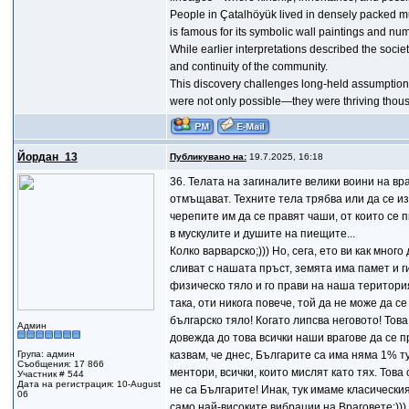
People in Çatalhöyük lived in densely packed mu
is famous for its symbolic wall paintings and num
While earlier interpretations described the socie
and continuity of the community.
This discovery challenges long-held assumptions
were not only possible—they were thriving thou
Йордан_13
Публикувано на:
19.7.2025, 16:18
36. Телата на загиналите велики воини на вр
отмъщават. Техните тела трябва или да се изг
черепите им да се правят чаши, от които се 
в мускулите и душите на пиещите...
Колко варварско;))) Но, сега, ето ви как мно
сливат с нашата пръст, земята има памет и г
физическо тяло и го прави на наша територи
така, оти никога повече, той да не може да 
българско тяло! Когато липсва неговото! Това
Админ
довежда до това всички наши врагове да се п
Група: админ
казвам, че днес, Българите са има няма 1% 
Съобщения: 17 866
ментори, всички, които мислят като тях. Това 
Участник # 544
Дата на регистрация: 10-August
не са Българите! Инак, тук имаме класически
06
само най-високите вибрации на Враговете;)))