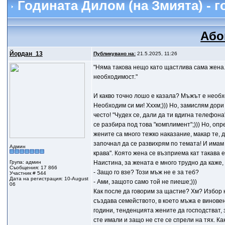
Годината Дилом (на Змията) - 
Або
Йордан_13
Публикувано на:
21.5.2025, 11:26
"Няма такова нещо като щастлива сама жена.
необходимост."
И какво точно лошо е казала? Мъжът е необхо
Необходим си ми! Хххм;))) Но, замислям дори 
често! "Чудех се, дали да ти вдигна телефона
се разбира под това "комплимент";))) Но, оп
жените са много тежко наказание, макар те, д
започнал да се развихрям по темата! И имам 
Админ
крава". Която жена се възприема кат такава е
Група: админ
Наистина, за жената е много трудно да каже, 
Съобщения: 17 866
- Защо го взе? Този мъж не е за теб?
Участник # 544
Дата на регистрация: 10-August
- Ами, защото само той не пиеше;)))
06
Как после да говорим за щастие? Хм? Избор н
създава семейството, в което мъжа е виновен
години, тенденцията жените да господстват, з
сте имали и защо не сте се спрели на тях. К