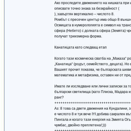
Ако проследите движението на нишката при и
описвате точно знака за безкрайност (
), завъртян вертикално – числото 8.
Ромбът с пресечен център има общо 8 външн
Осмицата в нумерологията е символ на транс
сфера (Небето) с долната сфера (Земята) чре
получат триизмерна форма.
Канатицата като следващ етап
Когато тази космическа сватба на „Маказа“ р
„Канатица“ (родът, семейството, децата). Но 
Вашият прочит показва, че българската шеви
математика и метафизика, оставен ни от пре
Имате ли изследване или лични записки за т
български светилища (като Плиска, Мадара и
ранг?
+++++++++++++++++++++++++++++++++++++
Аз: 8 това са двете движения на Кундалини, 
е числото 8 и тук вече IYI добива сакрален 
Пингала и когато тази енергия на Змията Огъ
чумбас, двойно преплетена!;)))
+++++++++++++++++++++++++++++++++++++