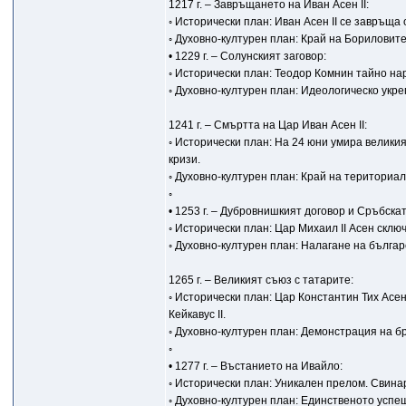
1217 г. – Завръщането на Иван Асен II:
◦ Исторически план: Иван Асен II се завръща
◦ Духовно-културен план: Край на Бориловит
• 1229 г. – Солунският заговор:
◦ Исторически план: Теодор Комнин тайно нар
◦ Духовно-културен план: Идеологическо укр
1241 г. – Смъртта на Цар Иван Асен II:
◦ Исторически план: На 24 юни умира великия
кризи.
◦ Духовно-културен план: Край на териториал
◦
• 1253 г. – Дубровнишкият договор и Сръбска
◦ Исторически план: Цар Михаил II Асен склю
◦ Духовно-културен план: Налагане на бълга
1265 г. – Великият съюз с татарите:
◦ Исторически план: Цар Константин Тих Асе
Кейкавус II.
◦ Духовно-културен план: Демонстрация на б
◦
• 1277 г. – Въстанието на Ивайло:
◦ Исторически план: Уникален прелом. Свина
◦ Духовно-културен план: Единственото усп