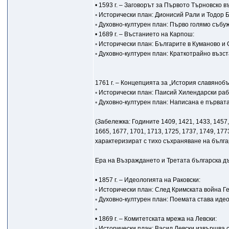
• 1593 г. – Заговорът за Първото Търновско в
◦ Исторически план: Дионисий Рали и Тодор
◦ Духовно-културен план: Първо голямо събу
• 1689 г. – Въстанието на Карпош:
◦ Исторически план: Българите в Куманово и
◦ Духовно-културен план: Краткотрайно възс
1761 г. – Концепцията за „История славянобъ
◦ Исторически план: Паисий Хилендарски раб
◦ Духовно-културен план: Написана е първата
(Забележка: Годините 1409, 1421, 1433, 1457, 
1665, 1677, 1701, 1713, 1725, 1737, 1749, 17
характеризират с тихо съхраняване на бълга
Ера на Възраждането и Третата българска дър
• 1857 г. – Идеологията на Раковски:
◦ Исторически план: След Кримската война Ге
◦ Духовно-културен план: Поемата става иде
◦
• 1869 г. – Комитетската мрежа на Левски:
◦ Исторически план: Васил Левски извършва 