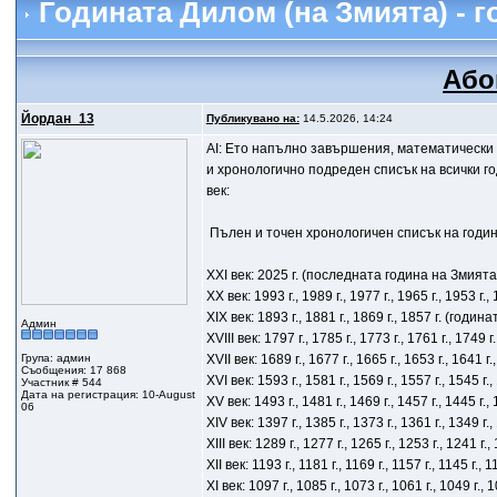
Годината Дилом (на Змията) - 
Або
Йордан_13
Публикувано на:
14.5.2026, 14:24
AI: Ето напълно завършения, математически
и хронологично подреден списък на всички го
век:
Пълен и точен хронологичен списък на годи
XXI век: 2025 г. (последната година на Змията, 
XX век: 1993 г., 1989 г., 1977 г., 1965 г., 1953 г., 
XIX век: 1893 г., 1881 г., 1869 г., 1857 г. (годин
Админ
XVIII век: 1797 г., 1785 г., 1773 г., 1761 г., 1749 г.
Група: админ
XVII век: 1689 г., 1677 г., 1665 г., 1653 г., 1641 г.,
Съобщения: 17 868
XVI век: 1593 г., 1581 г., 1569 г., 1557 г., 1545 г.,
Участник # 544
Дата на регистрация: 10-August
XV век: 1493 г., 1481 г., 1469 г., 1457 г., 1445 г., 
06
XIV век: 1397 г., 1385 г., 1373 г., 1361 г., 1349 г., 
XIII век: 1289 г., 1277 г., 1265 г., 1253 г., 1241 г.,
XII век: 1193 г., 1181 г., 1169 г., 1157 г., 1145 г., 1
XI век: 1097 г., 1085 г., 1073 г., 1061 г., 1049 г., 1