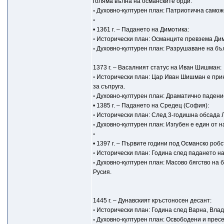
голяма вълна на османските орди.
◦ Духовно-културен план: Патриотична самож
◦
• 1361 г. – Падането на Димотика:
◦ Исторически план: Османците превзема Дим
◦ Духовно-културен план: Разрушаване на бъ
1373 г. – Васалният статус на Иван Шишман:
◦ Исторически план: Цар Иван Шишман е прину
за съпруга.
◦ Духовно-културен план: Драматично падени
• 1385 г. – Падането на Средец (София):
◦ Исторически план: След 3-годишна обсада
◦ Духовно-културен план: Изгубен е един от 
◦
• 1397 г. – Първите години под Османско робс
◦ Исторически план: Година след падането на
◦ Духовно-културен план: Масово бягство на
Русия.
1445 г. – Дунавският кръстоносен десант:
◦ Исторически план: Година след Варна, Влад
◦ Духовно-културен план: Освободени и пресе