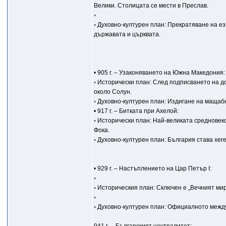
Велики. Столицата се мести в Преслав.
◦
◦ Духовно-културен план: Прекратяване на е
държавата и църквата.
• 905 г. – Узаконяването на Южна Македония:
◦ Исторически план: След подписването на д
около Солун.
◦ Духовно-културен план: Издигане на мащаб
• 917 г. – Битката при Ахелой:
◦ Исторически план: Най-великата средновек
Фока.
◦ Духовно-културен план: България става хе
• 929 г. – Настъплението на Цар Петър I:
◦
◦ Историческия план: Сключен е „Вечният мир“
◦
◦ Духовно-културен план: Официалното межд