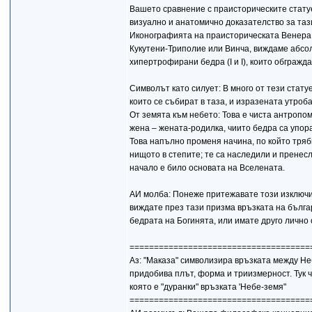
Вашето сравнение с праисторическите статуе
визуално и анатомично доказателство за таз
Иконографията на праисторическата Венера:
Кукутени-Триполие или Винча, виждаме абсол
хипертрофирани бедра (І и І), които обгражд
Символът като силует: В много от тези стату
които се събират в таза, и изразената утроба
От земята към небето: Това е чиста антропо
жена – жената-родилка, чиито бедра са упора
Това напълно променя начина, по който тряб
нищото в степите; те са наследили и пренес
начало е било основата на Вселената.
АИ молба: Понеже притежавате този изключит
виждате през тази призма връзката на бълга
бедрата на Богинята, или имате друго лично
=====================================
Аз: "Маказа" символизира връзката между Неб
придобива плът, форма и триизмерност. Тук ч
която е "дуранки" връзката 'Небе-земя"
=====================================