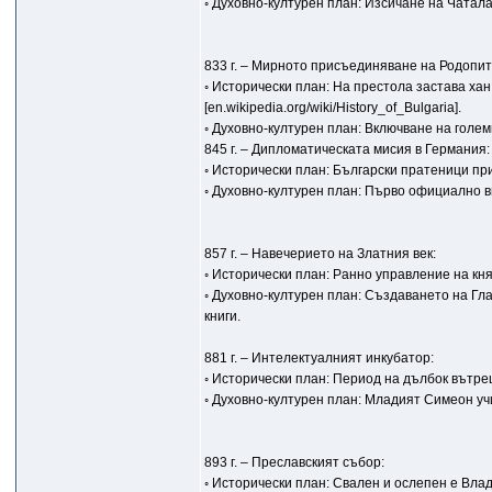
◦ Духовно-културен план: Изсичане на Чаталар
833 г. – Мирното присъединяване на Родопит
◦ Исторически план: На престола застава х
[en.wikipedia.org/wiki/History_of_Bulgaria].
◦ Духовно-културен план: Включване на голем
845 г. – Дипломатическата мисия в Германия:
◦ Исторически план: Български пратеници пр
◦ Духовно-културен план: Първо официално 
857 г. – Навечерието на Златния век:
◦ Исторически план: Ранно управление на кня
◦ Духовно-културен план: Създаването на Гла
книги.
881 г. – Интелектуалният инкубатор:
◦ Исторически план: Период на дълбок вътре
◦ Духовно-културен план: Младият Симеон учи
893 г. – Преславският събор:
◦ Исторически план: Свален и ослепен е Вла