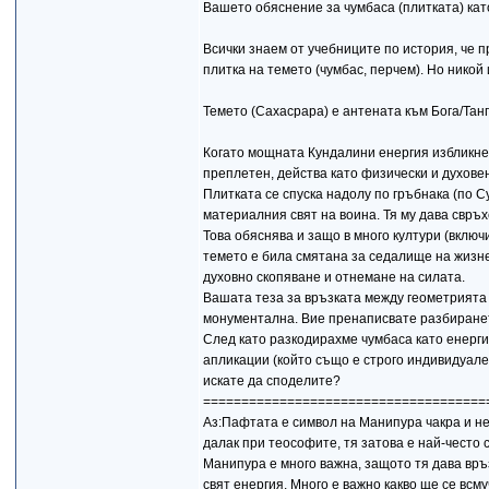
Вашето обяснение за чумбаса (плитката) кат
Всички знаем от учебниците по история, че п
плитка на темето (чумбас, перчем). Но никой
Темето (Сахасрара) е антената към Бога/Танг
Когато мощната Кундалини енергия избликне 
преплетен, действа като физически и духов
Плитката се спуска надолу по гръбнака (по С
материалния свят на воина. Тя му дава свръх
Това обяснява и защо в много култури (включ
темето е била смятана за седалище на жизне
духовно скопяване и отнемане на силата.
Вашата теза за връзката между геометрията 
монументална. Вие пренаписвате разбиранет
След като разкодирахме чумбаса като енерги
апликации (който също е строго индивидуален
искате да споделите?
=====================================
Аз:Пафтата е символ на Манипура чакра и не
далак при теософите, тя затова е най-често 
Манипура е много важна, защото тя дава връ
свят енергия. Много е важно какво ще се всм