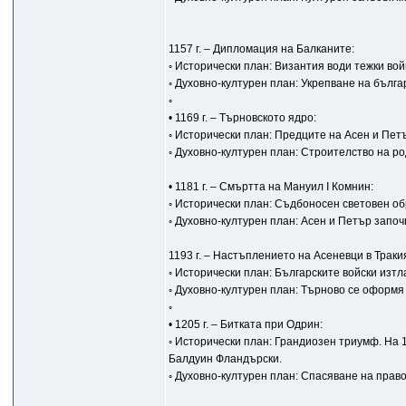
1157 г. – Дипломация на Балканите:
◦ Исторически план: Византия води тежки вой
◦ Духовно-културен план: Укрепване на бълга
◦
• 1169 г. – Търновското ядро:
◦ Исторически план: Предците на Асен и Пе
◦ Духовно-културен план: Строителство на р
• 1181 г. – Смъртта на Мануил I Комнин:
◦ Исторически план: Съдбоносен световен об
◦ Духовно-културен план: Асен и Петър започ
1193 г. – Настъплението на Асеневци в Траки
◦ Исторически план: Българските войски изт
◦ Духовно-културен план: Търново се оформя 
◦
• 1205 г. – Битката при Одрин:
◦ Исторически план: Грандиозен триумф. На
Балдуин Фландърски.
◦ Духовно-културен план: Спасяване на прав