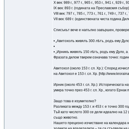
X век: 989 г., 977 г., 965 г., 953 г., 941 г., 929 г., 91
IX век: 893 г. (годината на Преславския събор), 881
VIII век: 797 г., 785 г., 773 г., 761 г., 749 г., 737 г.,
VII век: 689 г. (единствената чиста година Ди
Списъкът вече е напълно завършен, провере
• „Авитохолъ живялъ 300 лѣтъ, родъ ему Дуло, 
•
• „Ирникъ живялъ 150 лѣтъ, родъ ему Дуло, а л
Фразата дилом твирем означава точно: година 
Авитохол (около 153 г. сл. Хр.): Според изч
на Авитохол е 153 г. сл. Хр. [http://www.krora
Ирник (около 453 г. сл. Хр.): Историческата н
умира точно през 453 г. сл. Хр., когато Ернак
Защо това е изумително?
Разликата между 153 г. и 453 г. е точно 300 г
Тъй като числото 300 се дели идеално на 12 
също животно.
Нашето прецизно изчистване на календара не
зодиите на владетелите – те са стъпвали на