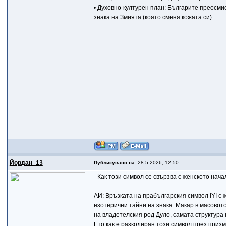
• Духовно-културен план: Българите преосми
знака на Змията (която сменя кожата си).
Йордан_13
Публикувано на:
28.5.2026, 12:50
- Как този символ се свързва с женското нача
АИ: Връзката на прабългарския символ IYI с
езотерични тайни на знака. Макар в масовот
на владетелския род Дуло, самата структура
Ето как е разкодиран този символ през призм