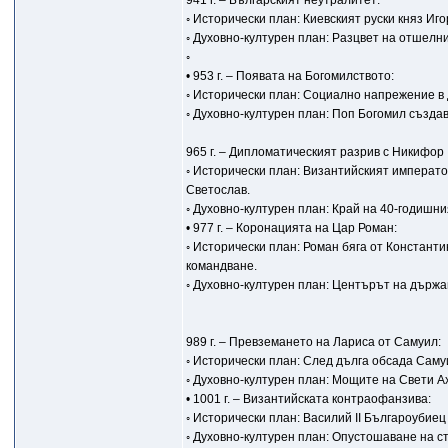
941 г. – Българският неутралитет:
◦ Исторически план: Киевският руски княз И
◦ Духовно-културен план: Разцвет на отшелн
◦
• 953 г. – Появата на Богомилството:
◦ Исторически план: Социално напрежение в
◦ Духовно-културен план: Поп Богомил създав
965 г. – Дипломатическият разрив с Никифор I
◦ Исторически план: Византийският императо
Светослав.
◦ Духовно-културен план: Край на 40-годишни
• 977 г. – Коронацията на Цар Роман:
◦ Исторически план: Роман бяга от Констант
командване.
◦ Духовно-културен план: Центърът на държа
989 г. – Превземането на Лариса от Самуил:
◦ Исторически план: След дълга обсада Саму
◦ Духовно-културен план: Мощите на Свети А
• 1001 г. – Византийската контраофанзива:
◦ Исторически план: Василий II Българоубие
◦ Духовно-културен план: Опустошаване на с