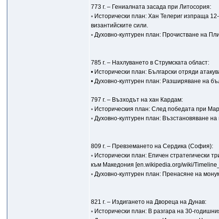
773 г. – Гениалната засада при Литосория:
◦ Исторически план: Хан Телериг изпраща 12
византийските сили.
◦ Духовно-културен план: Прочистване на Пл
785 г. – Нахлуването в Струмската област:
• Исторически план: Български отряди атаку
• Духовно-културен план: Разширяване на бъ
797 г. – Възходът на хан Кардам:
◦ Историческия план: След победата при Мар
◦ Духовно-културен план: Възстановяване на
809 г. – Превземането на Сердика (София):
◦ Исторически план: Епичен стратегически т
към Македония [en.wikipedia.org/wiki/Timeline_
◦ Духовно-културен план: Пренасяне на мону
821 г. – Издигането на Двореца на Дунав:
◦ Исторически план: В разгара на 30-годишни