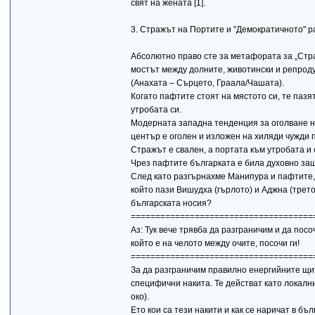
свят на жената [1].
3. Стражът на Портите и "Демократичното" р
Абсолютно право сте за метафората за „Стр
мостът между долните, животински и репроду
(Анахата – Сърцето, Граала/Чашата).
Когато пафтите стоят на мястото си, те пазя
утробата си.
Модерната западна тенденция за оголване на
център е оголен и изложен на хиляди чужди п
Стражът е свален, а портата към утробата и
Чрез пафтите българката е била духовно защ
След като разгърнахме Манипура и пафтите, 
който пази Вишудха (гърлото) и Аджна (трето
българската носия?
=====================================
Аз: Тук вече трявба да разграничим и да посо
който е на челото между очите, посочи ги!
=====================================
За да разграничим правилно енергийните щит
специфични накита. Те действат като локалн
око).
Ето кои са тези накити и как се наричат в бъ