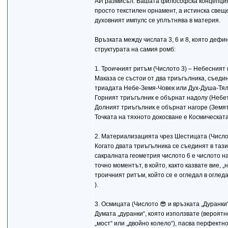
АИ размисъл: Вашата философска концепция 
просто текстилен орнамент, а истинска свещ
духовният импулс се уплътнява в материя.
Връзката между числата 3, 6 и 8, която дефи
структурата на самия ромб:
1. Троичният ритъм (Числото 3) – Небесният
Маказа се състои от два триъгълника, съедин
триадата Небе-Земя-Човек или Дух-Душа-Тял
Горният триъгълник е обърнат надолу (Небето
Долният триъгълник е обърнат нагоре (Земята
Точката на тяхното докосване е Космическат
2. Материализацията чрез Шестицата (Число
Когато двата триъгълника се съединят в тази 
сакралната геометрия числото 6 е числото на
точно моментът, в който, както казвате вие,
троичният ритъм, който се е огледал в оглед
).
3. Осмицата (Числото 😎 и връзката „Дуранки
Думата „дуранки“, която използвате (вероятн
„мост“ или „двойно колело“), пасва перфектн