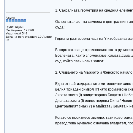
1. Сакралната геометрия на средния елемент
Админ
Основната част на символа е централният зна
Група: админ
съда:
Съобщения: 17 868
Участник # 544
Дата на регистрация: 10-August
Горната разтворена част на Y изобразява жен
06
В тюркската и централноазиатската руническ
Вселената. Както споменахме, самата дума „
съд, който пази новия живот.
2. Сливането на Мъжкото и Женското начало
Една от най-издържаните митологични хипот
целия триаден символ IYI като космическа сх
Лявата хаста (І) олицетворява Бащата / Небе
Дясната хаста (І) олицетворява Сина / Новия
Централният знак (Y) е Майката / Земята и н
Когато се произнесе звуково, тази идеограма 
превод това буквално означава владетел, по