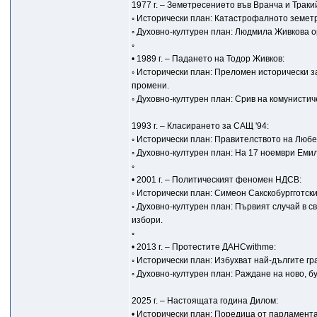
1977 г. – Земетресението във Вранча и Траки
◦ Исторически план: Катастрофалното земет
◦ Духовно-културен план: Людмила Живкова ор
◦
• 1989 г. – Падането на Тодор Живков:
◦ Исторически план: Преломен исторически з
промени.
◦ Духовно-културен план: Срив на комунисти
1993 г. – Класирането за САЩ '94:
◦ Исторически план: Правителството на Любе
◦ Духовно-културен план: На 17 ноември Еми
◦
• 2001 г. – Политическият феномен НДСВ:
◦ Исторически план: Симеон Сакскобургготск
◦ Духовно-културен план: Първият случай в 
избори.
◦
• 2013 г. – Протестите ДАНСwithme:
◦ Исторически план: Избухват най-дългите г
◦ Духовно-културен план: Раждане на ново, 
2025 г. – Настоящата година Дилом:
• Исторически план: Поредица от парламента