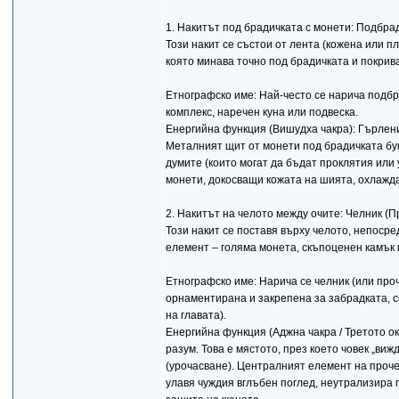
1. Накитът под брадичката с монети: Подбра
Този накит се състои от лента (кожена или п
която минава точно под брадичката и покрив
Етнографско име: Най-често се нарича подбр
комплекс, наречен куна или подвеска.
Енергийна функция (Вишудха чакра): Гърлени
Металният щит от монети под брадичката бук
думите (които могат да бъдат проклятия или
монети, докосващи кожата на шията, охлажда
2. Накитът на челото между очите: Челник (П
Този накит се поставя върху челото, непосре
елемент – голяма монета, скъпоценен камък
Етнографско име: Нарича се челник (или про
орнаментирана и закрепена за забрадката, с
на главата).
Енергийна функция (Аджна чакра / Третото о
разум. Това е мястото, през което човек „виж
(урочасване). Централният елемент на проче
улавя чуждия вглъбен поглед, неутрализира 