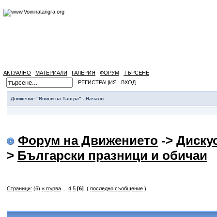
АКТУАЛНО
МАТЕРИАЛИ
ГАЛЕРИЯ
ФОРУМ
ТЪРСЕНЕ
РЕГИСТРАЦИЯ
ВХОД
Движение "Воини на Тангра" - Начало
Форум на Движението
->
Диску
>
Български празници и обичаи
Страници:
(6)
« първа
...
4
5
[6]
(
последно съобщение
)