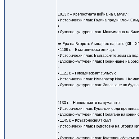
1013 г. – Крепостната война на Самуил:
• Исторически план: Година преди Ключ, Сам
•
• Духовно-културен план: Максимална мобил
👑 Ера на Второто българско царство (XII – XI
• 1109 г. – Въстанически огнища:
◦ Исторически план: Българските земи са под
◦ Духовно-културен план: Проникване на бог
◦
• 1121 г. – Пловдивският сблъсък:
◦ Исторически план: Император Йоан II Комн
◦ Духовно-културен план: Запазване на будн
1133 г. – Нашествието на куманите:
◦ Исторически план: Кумански орди преминав
◦ Духовно-културен план: Полагане на конни
• 1145 г. – Кръстоносният смут:
◦ Исторически план: Подготовка на Втория к
◦
◦ Духовно-културен план: Културен сблъсък 