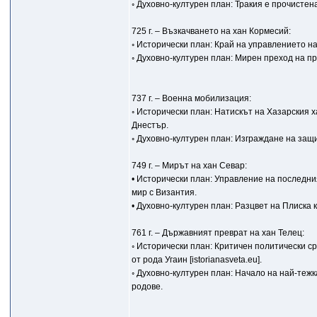
◦ Духовно-културен план: Тракия е прочистен
725 г. – Възкачването на хан Кормесий:
◦ Исторически план: Край на управлението на 
◦ Духовно-културен план: Мирен преход на п
737 г. – Военна мобилизация:
◦ Исторически план: Натискът на Хазарския х
Днестър.
◦ Духовно-културен план: Изграждане на защ
749 г. – Мирът на хан Севар:
• Исторически план: Управление на последни
мир с Византия.
• Духовно-културен план: Разцвет на Плиска
761 г. – Държавният преврат на хан Телец:
◦ Исторически план: Критичен политически с
от рода Угаин [istorianasveta.eu].
◦ Духовно-културен план: Начало на най-теж
родове.