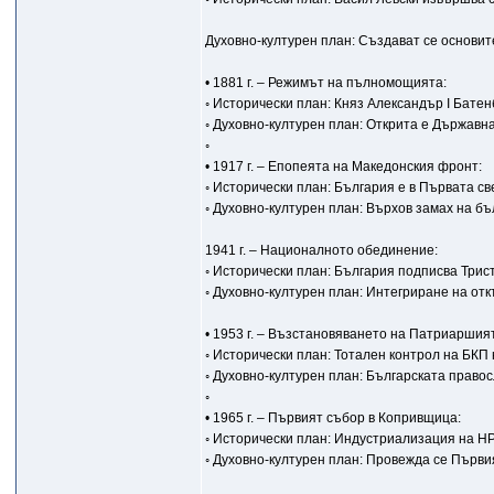
Духовно-културен план: Създават се основит
• 1881 г. – Режимът на пълномощията:
◦ Исторически план: Княз Александър I Бате
◦ Духовно-културен план: Открита е Държавн
◦
• 1917 г. – Епопеята на Македонския фронт:
◦ Исторически план: България е в Първата с
◦ Духовно-културен план: Върхов замах на бъ
1941 г. – Националното обединение:
◦ Исторически план: България подписва Трис
◦ Духовно-културен план: Интегриране на от
• 1953 г. – Възстановяването на Патриаршия
◦ Исторически план: Тотален контрол на БКП
◦ Духовно-културен план: Българската право
◦
• 1965 г. – Първият събор в Копривщица:
◦ Исторически план: Индустриализация на Н
◦ Духовно-културен план: Провежда се Първ