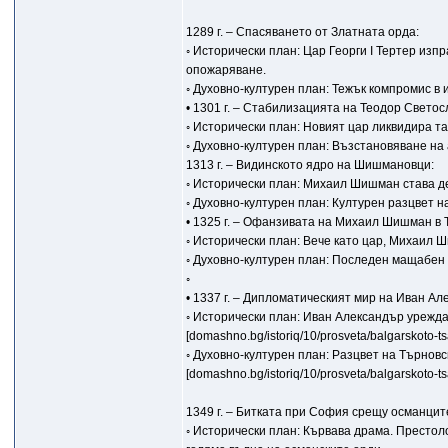
1289 г. – Спасяването от Златната орда:
◦ Исторически план: Цар Георги I Тертер изп
опожаряване.
◦ Духовно-културен план: Тежък компромис в
• 1301 г. – Стабилизацията на Теодор Светос
◦ Исторически план: Новият цар ликвидира та
◦ Духовно-културен план: Възстановяване на
1313 г. – Видинското ядро на Шишмановци:
◦ Исторически план: Михаил Шишман става де
◦ Духовно-културен план: Културен разцвет
• 1325 г. – Офанзивата на Михаил Шишман в 
◦ Исторически план: Вече като цар, Михаил 
◦ Духовно-културен план: Последен мащабен 
◦
• 1337 г. – Дипломатическият мир на Иван Ал
◦ Исторически план: Иван Александър урежда 
[domashno.bg/istoriq/10/prosveta/balgarskoto-tsar
◦ Духовно-културен план: Разцвет на Търнов
[domashno.bg/istoriq/10/prosveta/balgarskoto-tsar
1349 г. – Битката при София срещу османцит
◦ Исторически план: Кървава драма. Престол