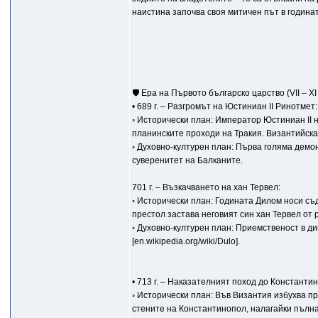
наистина започва своя митичен път в годинат
🛡️ Ера на Първото българско царство (VII – XI
• 689 г. – Разгромът на Юстиниан II Ринотмет:
◦ Исторически план: Император Юстиниан II 
планинските проходи на Тракия. Византийска
◦ Духовно-културен план: Първа голяма дем
суверенитет на Балканите.
701 г. – Възкачването на хан Тервел:
◦ Исторически план: Годината Дилом носи съ
престол застава неговият син хан Тервел от ро
◦ Духовно-културен план: Приемственост в 
[en.wikipedia.org/wiki/Dulo].
• 713 г. – Наказателният поход до Константи
◦ Исторически план: Във Византия избухва пр
стените на Константинопол, налагайки пълн