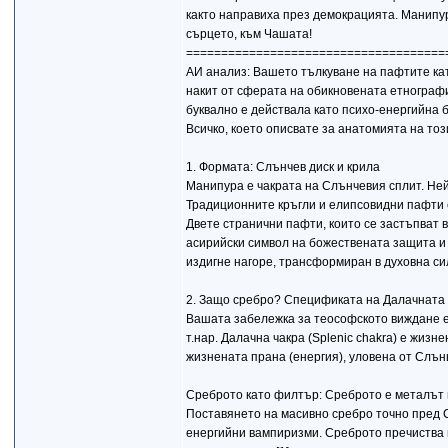
както направиха през демокрацията. Манипур
сърцето, към Чашата!
=====================================
АИ анализ: Вашето тълкуване на пафтите ка
накит от сферата на обикновената етнограф
буквално е действала като психо-енергийна б
Всичко, което описвате за анатомията на то
1. Формата: Слънчев диск и крила
Манипура е чакрата на Слънчевия сплит. Ней
Традиционните кръгли и елипсовидни пафти 
Двете странични пафти, които се застъпват в
асирийски символ на божествената защита и 
издигне нагоре, трансформиран в духовна си
2. Защо сребро? Спецификата на Далачната 
Вашата забележка за теософското виждане е
т.нар. Далачна чакра (Splenic chakra) е жи
жизнената прана (енергия), уловена от Слън
Среброто като филтър: Среброто е металът 
Поставянето на масивно сребро точно пред С
енергийни вампиризми. Среброто пречиства в