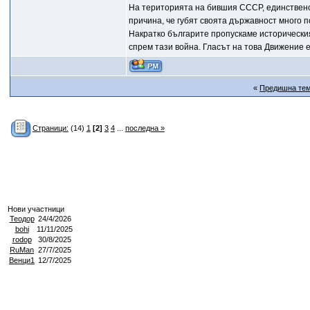
На територията на бившия СССР, единствено
причина, че губят своята държавност много п
Накратко българите пропускаме исторически
спрем тази война. Гласът на това Движение е 
«
Предишна те
Страници:
(14)
1
[2]
3
4
...
последна »
Нови участници
Теодор
24/4/2026
bohi
11/11/2025
rodop
30/8/2025
RuMan
27/7/2025
Венци1
12/7/2025