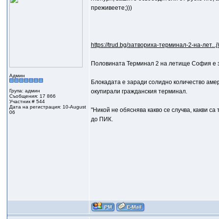
преживеете;)))
https://trud.bg/затвориха-терминал-2-на-лет.
Половината Терминал 2 на летище София е 
Админ
Блокадата е заради солидно количество аме
Група: админ
окупирали гражданския терминал.
Съобщения: 17 866
Участник # 544
Дата на регистрация: 10-August
"Никой не обяснява какво се случва, какви са
06
до ПИК.