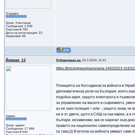
Отдаден
Група: Участници
Съобщения: 2 639
Участник # 700
Дата на регистрация: 22-
September 06
Йордан_13
Публикувано на:
25.3.2023, 11:41
https://bnt.bg/news/panorama-24032023-31632
Позицията на Костадинов за войната в Украйн
дипломатическа роля на България, която изказ
подобна идея, защото електората е първосигн
за управление на масите в съвремието, умел
аз не заех позиция + или -, защото знам, че 
не и от двете, щото в САЩ са пак евреи, а в
Админ
българи, независимо, как се наричат към дне
Група: админ
правото на национално самоопределение на на
Съобщения: 17 866
са така;))) В котела на войната умират само 
Участник # 544