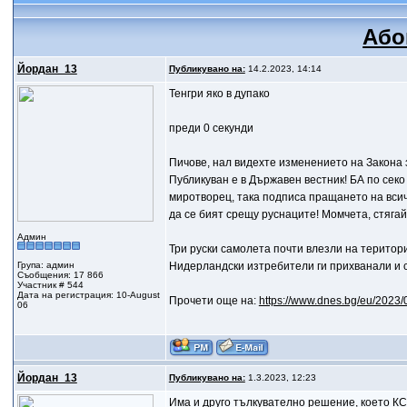
Або
Йордан_13
Публикувано на:
14.2.2023, 14:14
Тенгри яко в дупако
преди 0 секунди
Пичове, нал видехте изменението на Закона
Публикуван е в Държавен вестник! БА по секо
миротворец, така подписа пращането на всичк
да се бият срещу руснаците! Момчета, стягайт
Админ
Три руски самолета почти влезли на терито
Група: админ
Нидерландски изтребители ги прихванали и с
Съобщения: 17 866
Участник # 544
Дата на регистрация: 10-August
Прочети още на:
https://www.dnes.bg/eu/2023/0
06
Йордан_13
Публикувано на:
1.3.2023, 12:23
Има и друго тълкувателно решение, което КС 