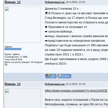
Йордан_13
Публикувано на:
18.4.2023, 12:41
Даниела Стоичкова 15 ч. ·
🌍 В Полша от днес ще се връчват призовки 
След Великден, на 17 април, в Полша ще зап
Полското министерство на отбраната иска да 
⏺ Призовките се получават от:
➡️ запасни войници;
➡️лица, свързани с военна служба (минали в
➡️представители на определени професии.
Подборът ще бъде извършен от 390 окръжни 
Админ
не само 19-годишни момчета, но и деца, роде
Група: админ
служба през 2021 г. и 2022 г.
Съобщения: 17 866
Ще бъдат призовавани и жени, родени 1999-2
Участник # 544
Дата на регистрация: 10-August
учебната 2023 г.
06
Йордан_13
Публикувано на:
21.4.2023, 21:19
https://www.youtube.com/watch?v=4zje1sj0XOE
Вижте сега, нашите отношения с Русия не са 
Митрофанова, спомена, че през 90-сетте, Ру