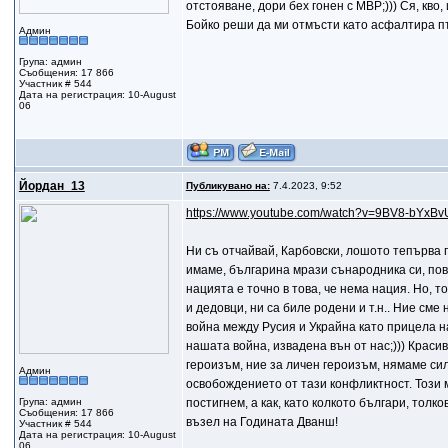
отстояване, дори бех гонен с МВР;))) Ся, кво,
Бойко реши да ми отмъсти като асфалтира път
Админ
Група: админ
Съобщения: 17 866
Участник # 544
Дата на регистрация: 10-August
06
Йордан_13
Публикувано на:
7.4.2023, 9:52
https://www.youtube.com/watch?v=9BV8-bYxBv
Ни съ отчайвай, Карбовски, лошото тепърва п
имаме, българина мрази сънародника си, пов
нацията е точно в това, че нема нация. Но, т
и дедовци, ни са биле родени и т.н.. Ние сме
война между Русия и Украйна като прицела на
нашата война, извадена вън от нас;))) Красив
героизъм, ние за личен героизъм, нямаме сил
Админ
освобождението от тази конфликтност. Този м
Група: админ
постигнем, а как, като колкото българи, толк
Съобщения: 17 866
възел на Годината Дванш!
Участник # 544
Дата на регистрация: 10-August
06