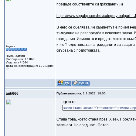
предаде собствените си граждани?:)))
https://www.segabg.com/hot/category-bulgari.
В него се обелязва, че кабинетът е приел Р
тълкуване на разпоредба в основния закон. В
гражданин. Измяната и предателството към От
и, че "подготовката на гражданите за защита
Админ
свързана с подготовката.
Група: админ
Съобщения: 17 866
Участник # 544
Дата на регистрация: 10-August
06
anti666
Публикувано на:
1.3.2023, 18:00
QUOTE
какво става, когато "Отечеството" измени и п
Става това, което стана през IХ век. Прокля
завинаги. Но след нас - Потоп