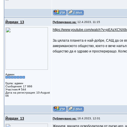
Йордан_13
Публикувано на:
12.4.2023, 11:15
https://www.youtube.com/watch?v=pEAzXCNX8
За цялата планета е най-добре, САЩ да се въ
американското общество, което е вече напъп
общество да е здраво и проспериращо. Колко
Админ
Група: админ
Съобщения: 17 866
Участник # 544
Дата на регистрация: 10-August
06
Йордан_13
Публикувано на:
18.4.2023, 12:01
Женуря, вашите освободители от руско иго, а