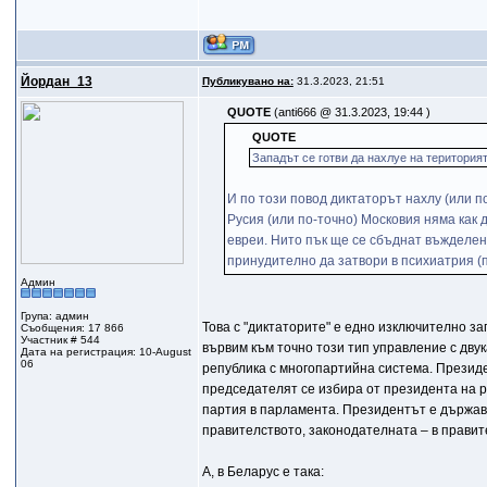
Йордан_13
Публикувано на:
31.3.2023, 21:51
QUOTE
(anti666 @ 31.3.2023, 19:44 )
QUOTE
Западът се готви да нахлуе на територия
И по този повод диктаторът нахлу (или п
Русия (или по-точно) Московия няма как 
евреи. Нито пък ще се сбъднат въжделен
принудително да затвори в психиатрия (
Админ
Група: админ
Това с "диктаторите" е едно изключително 
Съобщения: 17 866
Участник # 544
вървим към точно този тип управление с дву
Дата на регистрация: 10-August
06
република с многопартийна система. Президен
председателят се избира от президента на 
партия в парламента. Президентът е държаве
правителството, законодателната – в правит
А, в Беларус е така: