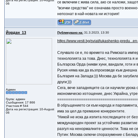
Дата на регистрация: 10-August
се включим с жива сила, ако се наложи, защот
06
"всички средства" не означава просто военн
непознат в най-новата ни история!
Йордан_13
Публикувано на:
31.3.2023, 13:30
https://www.vesti.bg/sviat/lukashenko-predu...
Случвало се е, по времето на Римската импер
технологията за това. Днес, технологията я 
Българска Орда (никви хуни, вандали, готи и 
Русия няма как да възпроизведе към днешна
България на Запада:))) Москва да бе загубил
други;)))
Сега, вече западняците са си научили урока 
Админ
икономическо изтощение, днес Украйна, утре
Група: админ
=====================================
Съобщения: 17 866
В обръщението си към народа и парламента,
Участник # 544
Дата на регистрация: 10-August
има за цел да премахне конкурентите.
06
"Никой не иска да изпита последиците от бе
международен проект за устойчиво развитие
разгул на ненормалните ценности. Това не се
Путин: Москва сключи споразумение с Белар