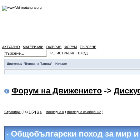
АКТУАЛНО
МАТЕРИАЛИ
ГАЛЕРИЯ
ФОРУМ
ТЪРСЕНЕ
РЕГИСТРАЦИЯ
ВХОД
Движение "Воини на Тангра" - Начало
Форум на Движението
->
Диску
Страници:
(14)
1
[2]
3
4
...
последна »
(
последно съобщение
)
Общобългарски поход за мир и