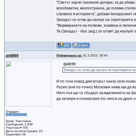
"Светът харчи трилиони долари, за да убива 
всеобхватна, многостранна, до голяма степен
случвало в историята", добави беларуският л
Западът се готви да нахлуе на територията 
"Формирането на полкове, знамена и легиони 
Те (Западът - бел. ред.) се готвят да нахлуя
anti666
Публикувано на:
31.3.2023, 18:44
QUOTE
Западът се готви да нахлуе на територията на
И по този повод диктаторът нахлу (или позво
Русия (или по-точно) Московия няма как да в
Нито пък ще се сбъднат въжделенията на Ша
да затвори в психиатрия (по липса на друго 
Отдаден
Група: Участници
Съобщения: 2 639
Участник # 700
Дата на регистрация: 22-
September 06