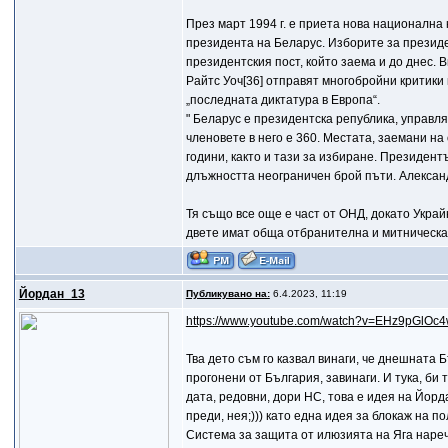
През март 1994 г. е приета нова национална
президента на Беларус. Изборите за презид
президентския пост, който заема и до днес.
Райтс Уоч[36] отправят многобройни критики
„последната диктатура в Европа“.
" Беларус е президентска република, управл
членовете в него е 360. Местата, заемани на
години, както и тази за избиране. Президен
длъжността неограничен брой пъти. Александ
Тя също все още е част от ОНД, докато Украйн
двете имат обща отбранителна и митническа
Йордан_13
Публикувано на:
6.4.2023, 11:19
https://www.youtube.com/watch?v=EHz9pGlOc
Тва дето съм го казвал винаги, че днешната 
прогонени от България, завинаги. И тука, би
дата, редовни, дори НС, това е идея на Йoрда
преди, нея;))) като една идея за блокаж на 
Система за защита от илюзията на Яга нарече