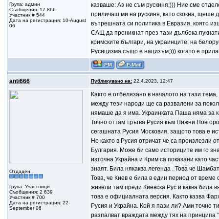
Група: админ
казваше: Аз не съм рускиня;))) Ние сме отдел
Съобщения: 17 866
приличаш ми на рускиня, като скокна, щеше д
Участник # 544
Дата на регистрация: 10-August
вътрешната си политика в Евразия, която из
06
САЩ да проникнат през тази дълбока пукнати
кримските българи, на украинците, на белорус
Русицизма също е нацизъм;))) когато е прила
anti666
Публикувано на:
22.4.2023, 12:47
Както е отбелязано в началото на тази тема
между тези народи ще са развалени за покол
нямаше да я има. Украинката Паша няма за ка
Точно оттам тръгва Русия към Нижни Новгоро
сегашната Русия Московия, защото това е ис
Но както в Русия отричат че са произлезли от
Булгария. Може би само историците им го зна
източна Украйна и Крим са показани като част
знаят. Била някаква легенда . Това че Шамба
Отдаден
Това, че Киев е била в един период от време
Група: Участници
живели там преди Киевска Рус и каква била в
Съобщения: 2 639
това е официалната версия. Както казва Фарх
Участник # 700
Дата на регистрация: 22-
Русия и Украйна. Кой я пази ли? Ами точно т
September 06
разпалват враждата между тях на принципа 