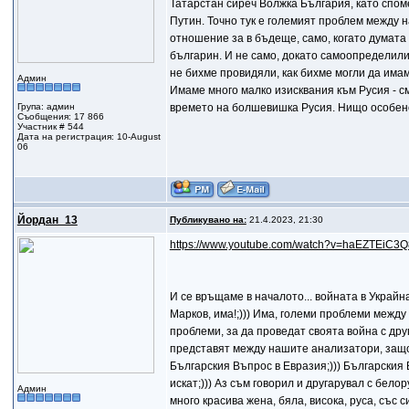
Татарстан сиреч Волжка България, като споме
Путин. Точно тук е големият проблем между н
отношение за в бъдеще, само, когато думата
българин. И не само, докато самоопределилит
не бихме провидяли, как бихме могли да има
Админ
Имаме много малко изисквания към Русия - с
Група: админ
времето на болшевишка Русия. Нищо особено
Съобщения: 17 866
Участник # 544
Дата на регистрация: 10-August
06
Йордан_13
Публикувано на:
21.4.2023, 21:30
https://www.youtube.com/watch?v=haEZTEiC3Q
И се връщаме в началото... войната в Украй
Марков, има!;))) Има, големи проблеми между
проблеми, за да проведат своята война с дру
представят между нашите анализатори, защо
Българския Въпрос в Евразия;))) Българския 
искат;))) Аз съм говорил и другарувал с бел
Админ
много красива жена, бяла, висока, руса, със с