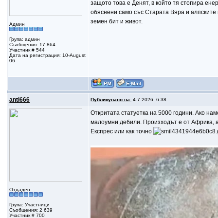
защото това е Денят, в който тя стопира ен
обяснени само със Старата Вяра и алпските
земен бит и живот.
Админ
Група: админ
Съобщения: 17 864
Участник # 544
Дата на регистрация: 10-August
06
anti666
Публикувано на:
4.7.2026, 6:38
Откритата статуетка на 5000 години. Ако нам
малоумни дебили. Произходът е от Африка, а
Експрес или как точно
Отдаден
Група: Участници
Съобщения: 2 639
Участник # 700