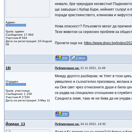
немало, бре чукундури несвестни! Падението 
ще завърши с Кубар Бури, нейният съпруг и п
поради християнството, елинизма и чифутст
Админ
Нова опасност? Плъховете могат да причин
Група: админ
Тези животни са сериозен проблем за общес
Съобщения: 17 864
Участник # 544
Дата на регистрация: 10-August
Прочети още на:
https://www.dnes.bg/index/202
06
18j
Публикувано на:
21.11.2021, 11:46
Между другото разбирам, че Улят в този цик
умишлено и съзнателно призована, желана и
Отдаден
на Оня свят чрез отнесените души е била це
Група: участници
се радва на специално отношение в службите
Съобщения: 1 159
Участник # 3 534
Средната земя, така че не бива да ни учудв
Дата на регистрация: 3-May 11
Йордан_13
Публикувано на:
24.11.2021, 14:32