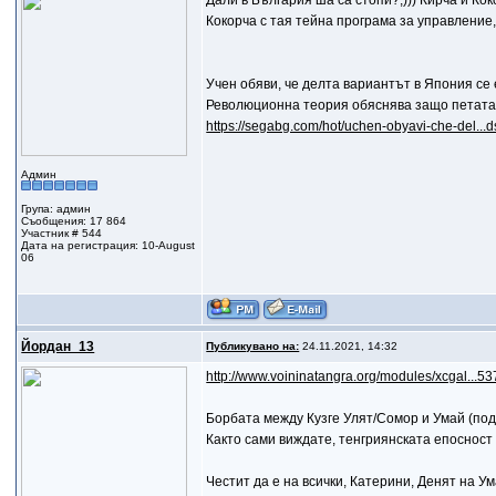
Дали в България ша са стопи?;))) Кирча и Кок
Кокорча с тая тейна програма за управление,
Учен обяви, че делта вариантът в Япония с
Революционна теория обяснява защо петата 
https://segabg.com/hot/uchen-obyavi-che-del.
Админ
Група: админ
Съобщения: 17 864
Участник # 544
Дата на регистрация: 10-August
06
Йордан_13
Публикувано на:
24.11.2021, 14:32
http://www.voininatangra.org/modules/xcgal...53
Борбата между Кузге Улят/Сомор и Умай (под 
Както сами виждате, тенгриянската епосност
Честит да е на всички, Катерини, Денят на 