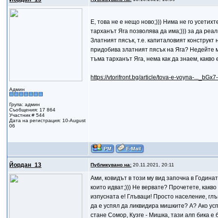
Е, това не е нещо ново;))) Нима не го усети
тарханът Яга позволява да има;))) за да реал
Златният пясък, т.е. капиталовият конструкт 
придобива златният пясък на Яга? Недейте м
тъма тарханът Яга, нема как да знаем, какво е
https://vtorifront.bg/article/tova-e-voyna-..._b
Админ
Група: админ
Съобщения: 17 864
Участник # 544
Дата на регистрация: 10-August
06
Йордан_13
Публикувано на:
20.11.2021, 20:11
Ами, ковидът в този му вид започна в Година
които идват;))) Не вервате? Прочетете, как
изпусната е! Глъваци! Просто население, глъ
да е успял да ликвидира мишките? А? Ако усп
стане Сомор, Кузге - Мишка, тази алп бика е