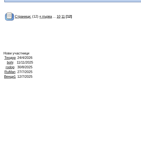
Страници:
(12)
« първа
...
10
11
[12]
Нови участници
Теодор
24/4/2026
bohi
11/11/2025
rodop
30/8/2025
RuMan
27/7/2025
Венци1
12/7/2025