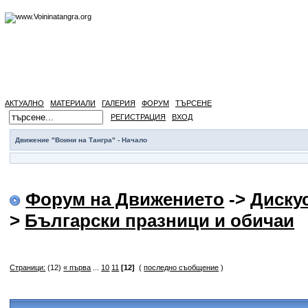
АКТУАЛНО
МАТЕРИАЛИ
ГАЛЕРИЯ
ФОРУМ
ТЪРСЕНЕ
РЕГИСТРАЦИЯ
ВХОД
Движение "Воини на Тангра" - Начало
Форум на Движението
->
Диску
>
Български празници и обичаи
Страници:
(12)
« първа
...
10
11
[12]
(
последно съобщение
)