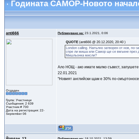
Годината САМОР-Новото начал
anti666
Публикувано на:
23.1.2021, 0:06
QUOTE
(anti666 @ 20.12.2020, 20:40 )
London calling. Напълно затворен от нов, по
спре ли миша или Самор ще се вмъкне през д
Мишльонка мисли?
Ало НОЩ - ако имате малко съвест, запушете
22.01.2021
"Новият английски щам е 30% по-смъртоносен
Отдаден
Група: Участници
Съобщения: 2 639
Участник # 700
Дата на регистрация: 22-
September 06
Йордан_13
Публикувано на:
18.10.2021, 13:59