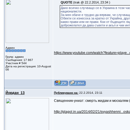
QUOTE
(trak @ 22.2.2014, 23:34 )
Дано всичко случващо се в Украина в този ча
националисти.
За мен обаче е трудно да вярвам, че случващ
Обекти се изнесоха за кратко от Украйна, дру
какво прави или не прави. Кои от бъдещите ли
доброжелател да дава съвети и акъл и чии инт
Админ
https://www.youtube.com/watch?feature=playe
Група: админ
Съобщения: 17 867
Участник # 544
Дата на регистрация: 10-August
06
Йордан_13
Публикувано на:
22.2.2014, 23:11
Священник-униат: смерть жидам и москалям
http://glagol.in.ua/2014/02/21/svyashhenni...os