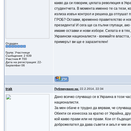
какво да си говорим, цялата революция в Ук
студентчета. В момента именно те са тези, к
излиза извън контрол и решиха да отпушат па
ГРОБ? Оставки, временно правителство и нов
президента! И сега ще са пълни глупаци, ако
имаме оставки и нови избори. Силата е в тях,
Украински националисти - вземайте властта, 
примерът ви ще е заразителен!
Отдаден
Група: Участници
Съобщения: 2 639
Участник # 700
Дата на регистрация: 22-
September 06
trak
Публикувано на:
22.2.2014, 22:34
Дано всичко случващо се в Украина в този ч
националисти.
За мен обаче е трудно да вярвам, че случва
Обекти се изнесоха за кратко от Украйна, др
кой какво прави или не прави. Кои от бъдещи
доброжелател да дава съвети и акъл и чии ин