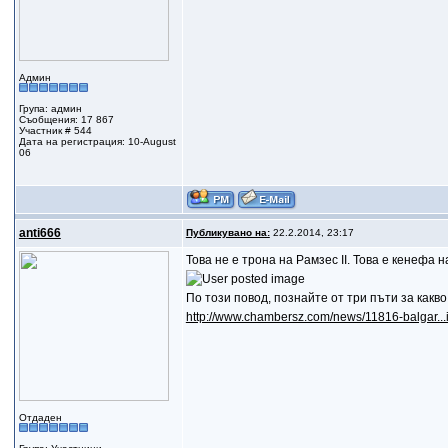
Админ
Група: админ
Съобщения: 17 867
Участник # 544
Дата на регистрация: 10-August
06
anti666
Публикувано на:
22.2.2014, 23:17
Това не е трона на Рамзес II. Това е кенефа
По този повод, познайте от три пъти за какв
http://www.chambersz.com/news/11816-balgar...i
Отдаден