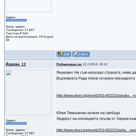
Админ
Група: админ
Съобщения: 17 867
Участник # 544
Дата на регистрация: 10-August
06
Йордан_13
Публикувано на:
22.2.2014, 23:12
Янукович: Не съм напускал страната, няма д
Върховната Рада обаче острани президента
http://www.dnes.bg/world/2014/02/22/ianuko...-
Юлия Тимошенко излезе на свобода
Лидерът на опозицията тръгва от Харков към
Админ
Група: админ
http://www.dnes.bg/world/2014/02/22/iuliia...-s
Съобщения: 17 867