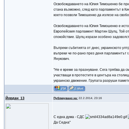
Освобождаването на Юлия Тимошенко бе прив
стана възможно, след като парламентът в Ки
което позволи Тимошенко да излезе на своб
Освобождаването на Юлия Тимошенко е истор
Европейския парламент Мартин Шулц. Той отд
спокойствие. Шулц изрази особено задоволст
Въпреки събитията от днес, украинското улт
въпреки че по-рано през деня парламентът г
Янукович.
"Не е време за празнуване. Сега трябва да с
участващи в протестите в центъра на столиц
украинско движение. Групата разруши паметн
Йордан_13
Публикувано на:
22.2.2014, 23:16
С една дума - СДС
Да Седна"