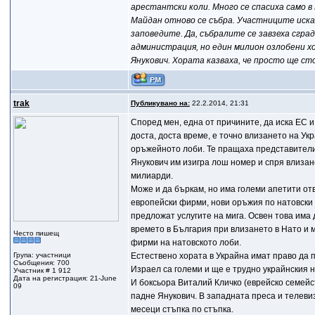
арестантски коли. Много се спасиха само в
Майдан отново се събра. Участниците исках
заповедите. Да, събралите се завзеха сгр
администрация, но един милион озлобени хо
Янукович. Хората казваха, че просто ще с
trak
Публикувано на:
22.2.2014, 21:31
Според мен, една от причините, да иска ЕС и 
доста, доста време, е точно влизането на Ук
оръжейното лоби. Те пращаха представители 
Янукович им изигра лош номер и спря влизан
милиарди.
Може и да бъркам, но има големи апетити отв
европейски фирми, нови оръжия по натовски 
предложат услугите на мига. Освен това има 
времето в България при влизането в Нато и 
Често пишещ
фирми на натовското лоби.
Група: участници
Естествено хората в Украйна имат право да 
Съобщения: 700
Израел са големи и ще е трудно украйнския н
Участник # 1 912
Дата на регистрация: 21-June
И боксьора Виталий Кличко (еврейско семейст
09
падне Янукович. В западната преса и телеви
месеци стъпка по стъпка.