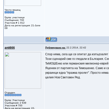
Често пишещ
Група: участници
Съобщения: 700
Участник # 1 912
Дата на регистрация: 21-June
09
anti666
Публикувано на:
22.2.2014, 22:42
Спор няма, сега ще се опитат да изпързалят
Този сценарий сме го гледали в България. Се
ТиМОШЕнко или германския милионер-еврей К
Яценюк от партията на Тимошенко. Само и са
украинци една "пражка пролет". Просто няма 
целия Нов Световен Ред.
Отдаден
Група: Участници
Съобщения: 2 639
Участник # 700
Дата на регистрация: 22-