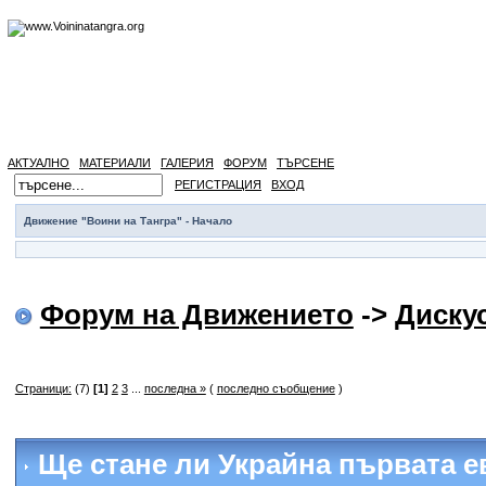
АКТУАЛНО
МАТЕРИАЛИ
ГАЛЕРИЯ
ФОРУМ
ТЪРСЕНЕ
РЕГИСТРАЦИЯ
ВХОД
Движение "Воини на Тангра" - Начало
Форум на Движението
->
Диску
Страници:
(7)
[1]
2
3
...
последна »
(
последно съобщение
)
Ще стане ли Украйна първата е