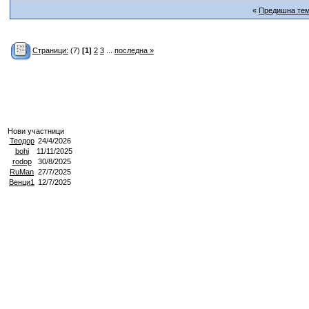
«
Предишна те
Страници:
(7)
[1]
2
3
...
последна »
Нови участници
Теодор
24/4/2026
bohi
11/11/2025
rodop
30/8/2025
RuMan
27/7/2025
Венци1
12/7/2025