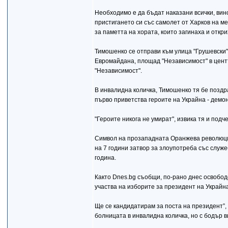
Необходимо е да бъдат наказани всички, вин
пристигането си със самолет от Харков на м
за паметта на хората, които загинаха и откри
Тимошенко се отправи към улица "Грушевски",
Евромайдана, площад "Независимост" в цент
"Независимост".
В инвалидна количка, Тимошенко тя бе поздр
първо приветства героите на Украйна - демон
"Героите никога не умират", извика тя и подч
Символ на прозападната Оранжева революция 
на 7 години затвор за злоупотреба със служ
година.
Както Dnes.bg съобщи, по-рано днес освобо
участва на изборите за президент на Украйн
Ще се кандидатирам за поста на президент”,
болницата в инвалидна количка, но с бодър в