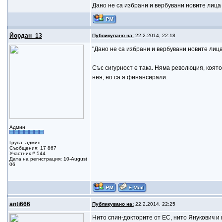
Дано не са избрани и вербувани новите лиц
Йордан_13
Публикувано на:
22.2.2014, 22:18
"Дано не са избрани и вербувани новите лиц
Със сигурност е така. Няма революция, която
нея, но са я финансирали.
Админ
Група: админ
Съобщения: 17 867
Участник # 544
Дата на регистрация: 10-August
06
anti666
Публикувано на:
22.2.2014, 22:25
Нито спин-докторите от ЕС, нито Янукович 