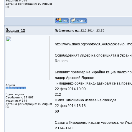
Участник # 544
Дата на регистрация: 10-August
06
Йордан_13
Публикувано на:
22.2.2014, 23:15
http://www.dnes.bg/photo/2014/02/22/kiev-p...
Освободеният лидер на опозицията в Украйна
Reuters.
Бившият премиер на Украйна кацна малко пре
лидер Арсений Яценюк.
Тимошенко обяви: Кандидатирам се за прези
Админ
22 фев 2014 19:00
Група: админ
212
Съобщения: 17 867
Юлия Тимошенко излезе на свобода
Участник # 544
Дата на регистрация: 10-August
22 фев 2014 18:18
06
60
Самата Тимошенко изрази увереност, че Укра
ИТАР-ТАСС.