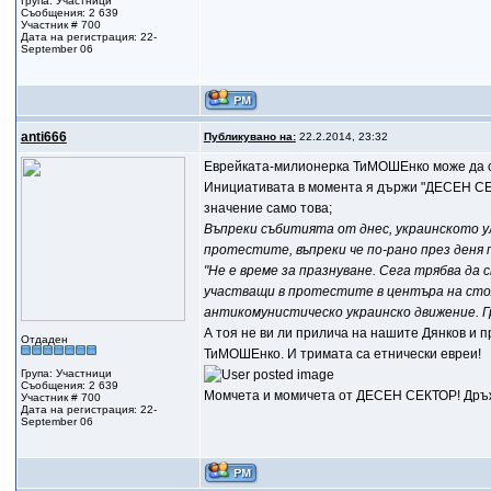
Група: Участници
Съобщения: 2 639
Участник # 700
Дата на регистрация: 22-
September 06
anti666
Публикувано на:
22.2.2014, 23:32
Еврейката-милионерка ТиМОШЕнко може да си 
Инициативата в момента я държи "ДЕСЕН СЕКТ
значение само това;
Въпреки събитията от днес, украинското у
протестите, въпреки че по-рано през деня
"Не е време за празнуване. Сега трябва да 
участващи в протестите в центъра на стол
антикомунистическо украинско движение. 
А тоя не ви ли прилича на нашите Дянков и 
Отдаден
ТиМОШЕнко. И тримата са етнически евреи!
Група: Участници
Съобщения: 2 639
Момчета и момичета от ДЕСЕН СЕКТОР! Дръжте
Участник # 700
Дата на регистрация: 22-
September 06