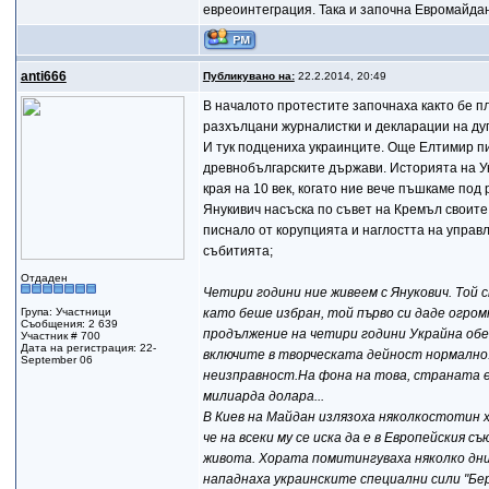
евреоинтеграция. Така и започна Евромайдан
anti666
Публикувано на:
22.2.2014, 20:49
В началото протестите започнаха както бе пл
разхълцани журналистки и декларации на дуп
И тук подцениха украинците. Още Елтимир пи
древнобългарските държави. Историята на У
края на 10 век, когато ние вече пъшкаме под
Янукивич насъска по съвет на Кремъл своите
писнало от корупцията и наглостта на управ
събитията;
Отдаден
Четири години ние живеем с Янукович. Той 
Група: Участници
като беше избран, той първо си даде огро
Съобщения: 2 639
продължение на четири години Украйна обе
Участник # 700
Дата на регистрация: 22-
включите в творческата дейност нормално
September 06
неизправност.На фона на това, страната е
милиарда долара...
В Киев на Майдан излязоха няколкостотин х
че на всеки му се иска да е в Европейския 
живота. Хората помитингуваха няколко дни
нападнаха украинските специални сили "Бер