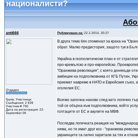
националисти?
Або
anti666
Публикувано на:
22.2.2014, 20:27
В друга тема бях споменал за краха на "Ор
обрат. Малко предистория, защото тук в Бъл
Украйна в геополитически план е от стратеги
про-кремълско и про-европейско. Проевропе
"Оранжева революция", с която донякъде отк
амбиции на подполковника от КГБ Путин, Укр
приемат навреме в НАТО и Еврейския съюз, а с
оголелия ЕС.
Отдаден
Група: Участници
Всичко започна наново след като логично тър
Съобщения: 2 639
той се обърна към подполковника, който усл
Участник # 700
Дата на регистрация: 22-
голтаците от ЕС и акулите на МВФ.
September 06
Последва логичната реакция на "международн
няма, но те имат друг коз - "оранжева рево
украинците са силно заритали за тях и отнов