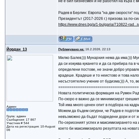
не е бил бизнесмен и не работил на къра с
Радев в Берлин: Европа "на две скорости“ п
Президентът (2017-2026 г.) призова за по-с
https://www.dnes.bg/a/1-bulgaria/710822-rad...
Йордан_13
Публикувано на:
16.2.2026, 22:13
Mилко Балев;))) Мунархия нема да има;))) Му
да си изкуква кукането и да са прибира па в 
определени постове, не значи добро управле
крадеше. Крадеше и то неистово и това наложи
несъстоятелно учение от будизма;))) А, то, 
=====================================
Новата политическа формация на Румен Радев
По-скоро е важно да се минимизират грешки
Той има много ценен опит в подбора на кадр
Админ
Можем да бъдем сигурни, че Радев е подготв
Група: админ
невъзможно да бъдат подредени дори и от хо
Съобщения: 17 867
По-сериозният успех и максимизирането на 
Участник # 544
Дата на регистрация: 10-August
което би максимизирало резултата на новат
06