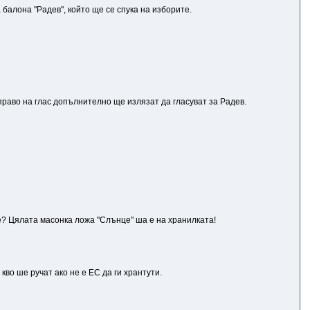
балона "Радев", който ще се спука на изборите.
право на глас допълнително ще излязат да гласуват за Радев.
сие? Цялата масонка ложа "Слънце" ша е на хранилката!
во ше ручат ако не е ЕС да ги хрантути.