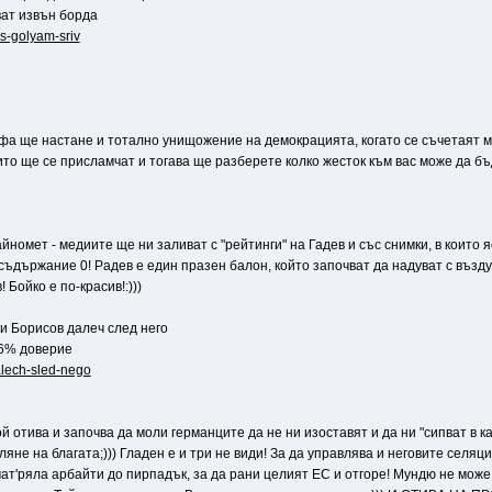
ат извън борда
-s-golyam-sriv
рофа ще настане и тотално унищожение на демокрацията, когато се съчетаят м
то ще се присламчат и тогава ще разберете колко жесток към вас може да бъд
айномет - медиите ще ни заливат с "рейтинги" на Гадев и със снимки, в които я
 съдържание 0! Радев е един празен балон, който започват да надуват с въздух
 Бойко е по-красив!:)))
и Борисов далеч след него
16% доверие
alech-sled-nego
 Той отива и започва да моли германците да не ни изоставят и да ни "сипват в к
яне на благата;))) Гладен е и три не види! За да управлява и неговите селяци 
мат'ряла арбайти до пирпадък, за да рани целият ЕС и отгоре! Мундю не мож