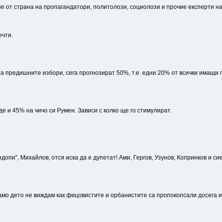
 от страна на пропагандатори, политолози, социолози и прочие експерти на 
ечти.
а предишните избори, сега прогнозират 50%, т.е. едни 20% от всички имащи 
 и 45% на чичо си Румен. Зависи с колко ще го стимулират.
одопи", Михайлов, отся иска да е дупетат! Ами, Гергов, Узунов, Копринков и 
мо дето не виждам как фицовистите и орбанистите са пропокопсали досега и к