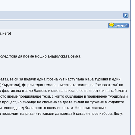
 него!
и след това да поеме мощно анадолската семка
бата), зе си за водачи една грозна кът настъпана жаба туркиня и един
о ( Кърджали), фърли едно темане в местната жамия, на "основателя" на
на фестивала в село Башево и още на влизане се възпротиви на табелата
 цялото време поощряваше тези, с които общуваше в правоверен турцизъм и
т процес", но въобще не спомена за двете вълни на турчене в Родопите
ски геноцид над българското население там. Ние притежаваме
 да позволим, на рязаните кавали да вземат България чрез избори. Долу,