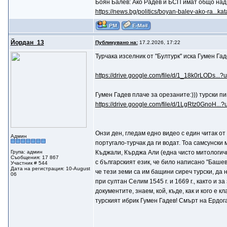
Боян Балев: Ако Радев и БСП имат общо над
https://news.bg/politics/boyan-balev-ako-ra...kat
Йордан_13
Публикувано на:
17.2.2026, 17:22
Турчака изселник от "Бултурк" иска Гумен Га
https://drive.google.com/file/d/1_18k0rLODs...?
Гумен Гадев плаче за орезаните:))) турски 
https://drive.google.com/file/d/1LgRtz0GnoH...?
Онзи ден, гледам едно видео с един читак от
Админ
португало-турчак да ги водат. Тоа самсунски
Група: админ
Къджали, Кърджа Али (една чисто митологичн
Съобщения: 17 867
с българският език, че било написано "Башев
Участник # 544
Дата на регистрация: 10-August
че тези земи са им бащини сиреч турски, да 
06
при султан Селим 1545 г. и 1669 г., както и
документите, знаем, кой, къде, как и кого е 
турският ибрик Гумен Гадев! Смърт на Ердог