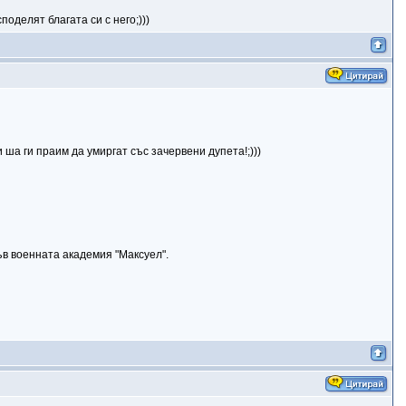
оделят благата си с него;)))
ша ги праим да умиргат със зачервени дупета!;)))
ъв военната академия "Максуел".