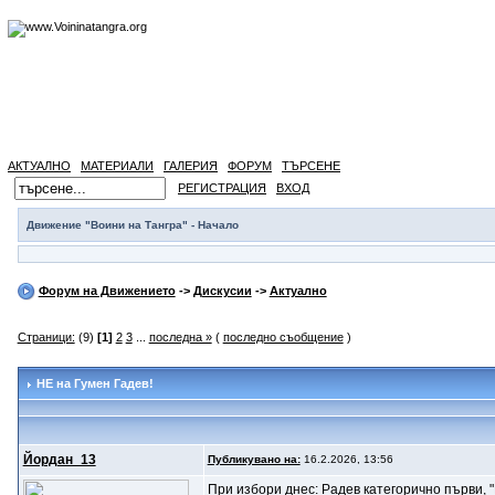
АКТУАЛНО
МАТЕРИАЛИ
ГАЛЕРИЯ
ФОРУМ
ТЪРСЕНЕ
РЕГИСТРАЦИЯ
ВХОД
Движение "Воини на Тангра" - Начало
Форум на Движението
->
Дискусии
->
Актуално
Страници:
(9)
[1]
2
3
...
последна »
(
последно съобщение
)
НЕ на Гумен Гадев!
Йордан_13
Публикувано на:
16.2.2026, 13:56
При избори днес: Радев категорично първи, 