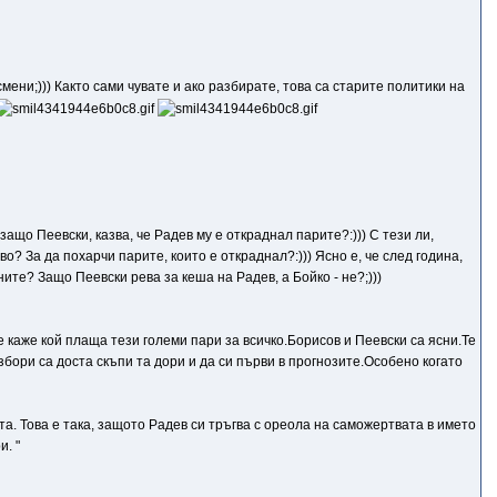
смени;))) Както сами чувате и ако разбирате, това са старите политики на
защо Пеевски, казва, че Радев му е откраднал парите?:))) С тези ли,
? За да похарчи парите, които е откраднал?:))) Ясно е, че след година,
ите? Защо Пеевски рева за кеша на Радев, а Бойко - не?;)))
 каже кой плаща тези големи пари за всичко.Борисов и Пеевски са ясни.Те
збори са доста скъпи та дори и да си първи в прогнозите.Особено когато
та. Това е така, защото Радев си тръгва с ореола на саможертвата в името
. "