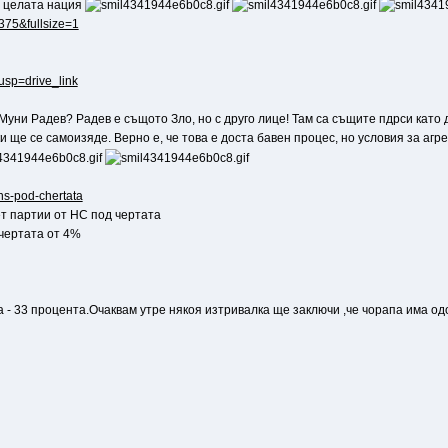
а целата нация
6375&fullsize=1
?usp=drive_link
 Муни Радев? Радев е същото Зло, но с друго лице! Там са същите пдрси като
 ще се самоизяде. Верно е, че това е доста бавен процес, но условия за агр
ns-pod-chertata
ет партии от НС под чертата
чертата от 4%
- 33 процента.Очаквам утре някоя изтривалка ще заключи ,че чорапа има одо