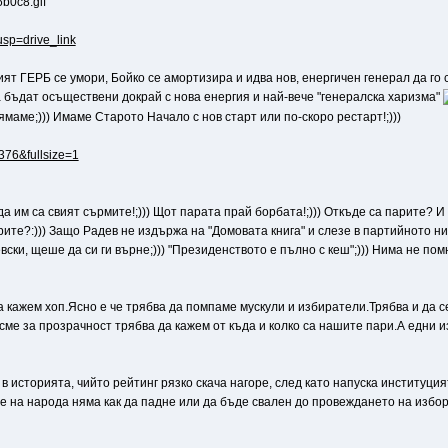
usp=drive_link
рият ГЕРБ се умори, Бойко се амортизира и идва нов, енергичен генерал да го 
 бъдат осъществени докрай с нова енергия и най-вече "генералска харизма"
ямаме;))) Имаме Старото Начало с нов старт или по-скоро рестарт!;)))
6376&fullsize=1
да им са свият сърмите!;))) Щот парата прай борбата!;))) Откъде са парите? И 
ите?:))) Защо Радев не издържа на "Домовата книга" и слезе в партийното ниво
ски, щеше да си ги върне;))) "Президенството е пълно с кеш";))) Нима не помн
 кажем хоп.Ясно е че трябва да помпаме мускули и избиратели.Трябва и да се
 сме за прозрачност трябва да кажем от къда и колко са нашите пари.А едни и
в историята, чийто рейтинг рязко скача нагоре, след като напуска институция
е на народа няма как да падне или да бъде свален до провеждането на избори