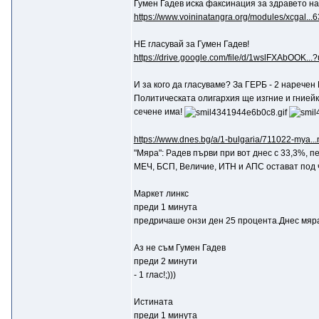
Гумен Гадев иска факсинация за здравето н
https://www.voininatangra.org/modules/xcgal...
НЕ гласувай за Гумен Гадев!
https://drive.google.com/file/d/1wslFXAbOOK...
И за кого да гласуваме? За ГЕРБ - 2 наречен
Политическата олигархия ще изгние и гниейки
сечене има!
https://www.dnes.bg/a/1-bulgaria/711022-mya...
"Мяра": Радев първи при вот днес с 33,3%, п
МЕЧ, БСП, Величие, ИТН и АПС остават под 
Маркет линкс
преди 1 минута
предричаше онзи ден 25 процента.Днес мяра 
Aз не съм Гумен Гадев
преди 2 минути
- 1 глас!;)))
Истината
преди 1 минута