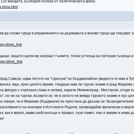
 120 мандата, България излиза от политическата криза
a-kriza.html
дев да сложи турци в управлението на държавата и всички турци ще гласуват за
usp=drive_link
пищаци, защото щели му напраат тънките, тесни устенца на патешки гъзенца 
usp=drive_link
 град Самсун, идва лятото на "туризъм" по Кърджалийско (видеото го има в Ту
 мангал, маа, през цялото време, гледаше има ли турско знаме в град Жерков
а фигура с отрязана глава и чалма), нарече Момчилград - Местанли, отиде 
о", но не на турски, възмути се, че в селото не вижда турското знаме и прз
не говоря, че в Жерково (Кърджали) не престана да дрънка за "възродителния
 за заселването на еничари в Източните Родопи, провеждайки физически и вер
клал, как е верил, какви шейтанлъци е правил, тази памет, ние я имаме и няма
ан!