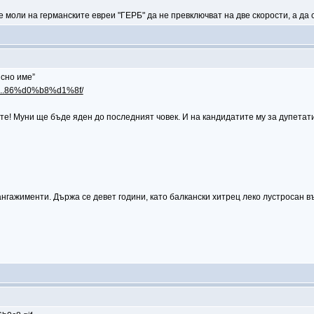
 моли на германските евреи "ГЕРБ" да не превключват на две скорости, а да сп
ясно име”
80...86%d0%b8%d1%8f/
те! Муни ще бъде яден до последният човек. И на кандидатите му за дупетати 
ангажименти. Държа се девет години, като балкански хитрец леко лустросан в