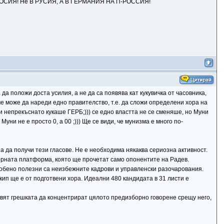
НА ПРОСИЯ! Не В РУСИЯ, А В ГЕРМАНИЯ НА П-РОССИЯ!
да положи доста усилия, а не да са появява кат кукувичка от часовника,
а че може да нареди едно правителство, т.е. да сложи определени хора на
и непрекъснато кукаше ГЕРБ;))) се едно властта не се сменяше, но Муни
ни не е просто 0, а 00 ;))) Ще се види, че мунизма е много по-
 да получи тези гласове. Не е необходима някаква сериозна активност.
орната платформа, която ще прочетат само опонентите на Радев.
Особено полезни са неизбежните кадрови и управленски разочарования.
кип ще е от подготвени хора. Идеални 480 кандидата в 31 листи е
авят грешката да концентрират цялото предизборно говорене срещу него,