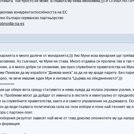
 мотиката. Той просто не може. В главата му нема икономика;))) И ОТИВА 
одкопава конкурентоспособността на ЕС
илно българо-германско партньорство
sobnostta-na-es
нархията е много далече от монархията;))) Ако Муни иска мунархия ще трябва 
часовника. Аз съм каал, чи Муни не става. Много отдавна си пролича тва и тв
ние, а и много добре си спомняме, как през служебните правителства на Мун
 Пеевски да му изработи "Домова книга" за да не му краде парите. Без пари Му
верно, че вече имахме един Мун и неговата "Църква на обединението";)))
=======
 ще обере вота срещу статуквото и няма нужда да полага огромни усилия, за
те. Проблеми могат да дойдат от имената в листите и евентуално от предизб
и за служебните правителства, както и в самото управление на държавата. 
ен да води първата политическа сила на тези избори и поне най-тесният му е
ра с партиен опит.
изборния резултат зависят най-вече от това доколко опонентите му ще напр
а формация.