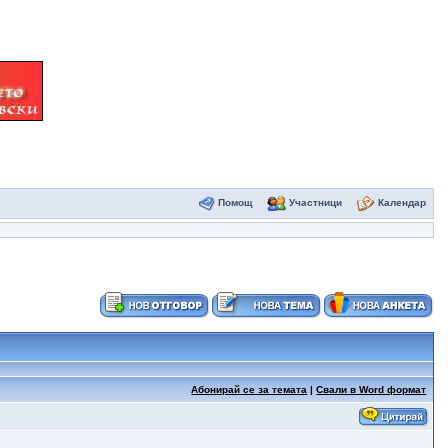
Помощ
Участници
Календар
Абонирай се за темата
|
Свали в Word формат