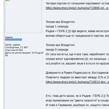
Четири партии от сегашния парламент остав
https://www.dnes.bg/a/1-bulgaria/710806-pri...e
Тенгри кан Владетел
преди 1 секунда
Радев = ГЕРБ 2;))) Ще видите, каква катаст
всички обиротъци от предишните партии, кои
Админ
Група: админ
Тенгри кан Владетел
Съобщения: 17 867
преди 0 секунди
Участник # 544
Дата на регистрация: 10-August
От сега нататък, ще е все така: еврейският л
06
спукан капут едновременно;))), но насреща -
осъзнайте се, вашият мъж е в пъти по-красив!
Доверието в Румен Радев расте, Костадинов 
Повечето лидери се вместват между 11% и 
https://www.dnes.bg/a/1-bulgaria/710814-dov...
Ето, това дето казах, че е Радев - ГЕРБ 2;))
иска премахване на "двете скорости" и сподел
И това е Германия, разбира се, защото там 