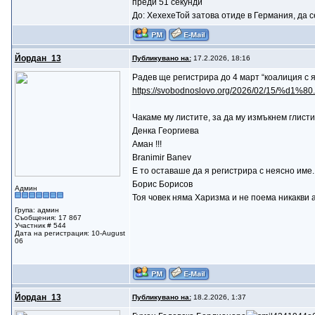
преди 51 секунди
До: ХехехеТой затова отиде в Германия, да се
Йордан_13
Публикувано на:
17.2.2026, 18:16
Радев ще регистрира до 4 март “коалиция с 
https://svobodnoslovo.org/2026/02/15/%d1%
Чакаме му листите, за да му измъкнем глисти
Денка Георгиева
Аман !!!
Branimir Banev
Е то оставаше да я регистрира с неясно име.
Борис Борисов
Админ
Тоя човек няма Харизма и не поема никакви 
Група: админ
Съобщения: 17 867
Участник # 544
Дата на регистрация: 10-August
06
Йордан_13
Публикувано на:
18.2.2026, 1:37