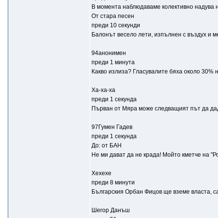
В момента наблюдаваме колективно надува не
От стара песен
преди 10 секунди
Балонът весело лети, изпълнен с въздух и м
94анонимен
преди 1 минута
Какво излиза? Гласувалите бяха около 30% н
Ха-ха-ха
преди 1 секунда
Първан от Мяра може следващият път да даде
97Гумен Гадев
преди 1 секунда
До: от БАН
Не ми дават да не крада! Мойто кметче на "Р
Хехехе
преди 8 минути
Българския Орбан Фицов ще вземе власта, са
Шегор Данъш