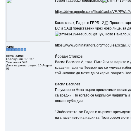
Гумен Гадевско Берлианаре
https://drive.google.com/file/d/1aoLeVFtPPW...?
Както казах, Радев е ГЕРБ - 2;))) Просто ста
ЕС и САЩ представени чрез ново лице, за да
Тук, Ново Начало, н
https://www.voininatangra.org/modules/xcgal...
Админ
Група: админ
Йордан Стайков
Съобщения: 17 867
Васил Василев A, така! Питай ги за парите и 
Участник # 544
Дата на регистрация: 10-August
крадени пари на Пеевски ще се купуват избор
06
той нямаше да може да ги харчи, защото Пеев
Васил Василев
По умерено.Нека първо прескочим и после да
са вредни .Но когато се борим с/у мафията и
нямаш субсидия.
" Забележете, че Радев е първият президент 
на спасението на нацията. Този ореол в очит