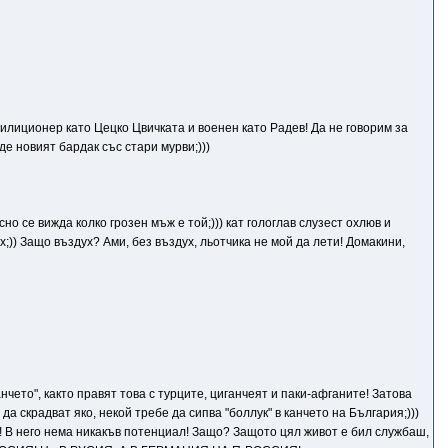
илиционер като Цецко Цвичката и военен като Радев! Да не говорим за
е новият бардак със стари мурви;)))
сно се вижда колко грозен мъж е той;))) кат гологлав слузест охлюв и
;)) Защо въздух? Ами, без въздух, льотчика не мой да лети! Домакини,
анчето", както правят това с турците, циганчеят и паки-афганите! Затова
да скрадват яко, некой требе да сипва "боллук" в канчето на България;)))
е! В него нема никакъв потенциал! Защо? Защото цял живот е бил службаш,