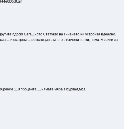
 другите пдрси! Сегашното Статукво на Гниенето ни устройва идеално.
есивна и екстремна революция с много отсечени зелки, няма. А зелки за
брение 110 процента.Е, нямате мяра в к,уpвaл,ък,а.