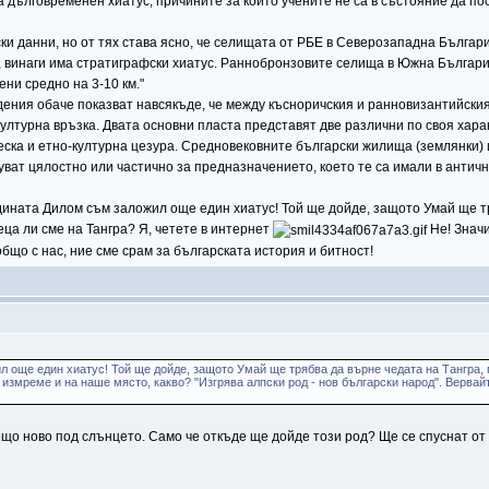
а дълговременен хиатус, причините за който учените не са в състояние да пос
ски данни, но от тях става ясно, че селищата от РБЕ в Северозападна Българ
е, винаги има стратиграфски хиатус. Раннобронзовите селища в Южна Бълга
ни средно на 3-10 км."
ения обаче показват навсякъде, че между късноричския и ранновизантийския п
лтурна връзка. Двата основни пласта представят две различни по своя харак
еска и етно-културна цезура. Средновековните български жилища (землянки) и 
уват цялостно или частично за предназначението, което те са имали в антично
дината Дилом съм заложил още един хиатус! Той ще дойде, защото Умай ще тр
ца ли сме на Тангра? Я, четете в интернет
Не! Значи
бщо с нас, ние сме срам за българската история и битност!
ил още един хиатус! Той ще дойде, защото Умай ще трябва да върне чедата на Тангра,
е измреме и на наше място, какво? "Изгрява алпски род - нов български народ". Верва
нещо ново под слънцето. Само че откъде ще дойде този род? Ще се спуснат от