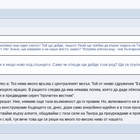
 заложил още един хиатус! Той ще дойде, защото Умай ще трябва да върне чедата на Т
ет. Не! Значи, ще измреме и на наше място, какво? "Изгрява алпски род - нов българск
 не е нещо ново под слънцето. Само че откъде ще дойде този род? Ще се спусн
 Фес-а: Тоз няма много връзка с централният мозък. Той от некво сдружение 
 изцяло ирацио. В рациото следва да има някаква логика, която да даде обясн
 и предвидими сиреч "прочетен вестник".
 ще решат. Ние, нямаме още тази възможност да го правим. Но, включването ни 
конструираме бъдещето си, днес, дори само енергйино-идейно е в този прозо
твайки върху алпите, общувайки с тези сили на Тангра да преуреждаме и про
а и с кой, тук вече това ще се реши на много по-високо ниво от нашето.