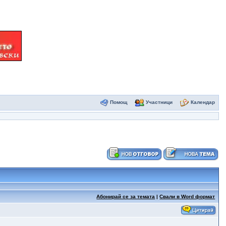
Помощ
Участници
Календар
Абонирай се за темата
|
Свали в Word формат