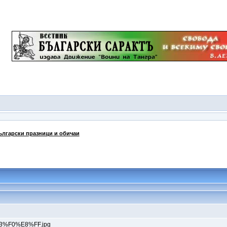
ългарски празници и обичаи
..F3%F0%E8%FF.jpg