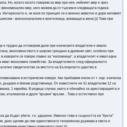
ипа. Но, когато когато говорим за мир при нея, нейният мир е чрез
 не феноменален мир, него можем да го търсим в следващата година
 Интересното е, че коня по принцип си е военно животно и дори неговият
ашинсем - военноначалник и воителница, воюващата жена;))) Това при
и е трудно да отговорим дали при езическите владетели е имало
стина, многоженството е широко срещано в древния свят, особено при
 в изворите се говори главно за “наложници”, а владетелят е имал една
 да имат моногамно семейство. За владетелките след официалното
зателно свидетелство за мястото на Българското царство в
споменаване в исторически извори. Ако прибавим онези от т. нар. езическа
и, дъщери и близки родственици. От известните ни 31 владетелки 12 са
куманка, 1 еврейка. В редица случаи, както е обичайно за аристокрацията и
ка, италианска и други “кръвни” връзки... Това е естествено при
ха да бъдат убити, т.е. удушени. Именно това е същността на "бунта"
ели, днес щехме да сме единствената тенгриянска държава в света и
 усвояваме качествено човешкото тяло;)))