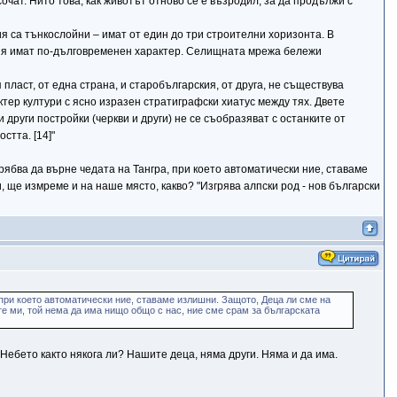
очат. Нито това, как животът отново се е възродил, за да продължи с
ия са тънкослойни – имат от един до три строителни хоризонта. В
рия имат по-дълговременен характер. Селищната мрежа бележи
ласт, от една страна, и старобългарския, от друга, не съществува
тер култури с ясно изразен стратиграфски хиатус между тях. Двете
други постройки (черкви и други) не се съобразяват с останките от
стта. [14]"
ябва да върне чедата на Тангра, при което автоматически ние, ставаме
, ще измреме и на наше място, какво? "Изгрява алпски род - нов български
 при което автоматически ние, ставаме излишни. Защото, Деца ли сме на
йте ми, той нема да има нищо общо с нас, ние сме срам за българската
 Небето както някога ли? Нашите деца, няма други. Няма и да има.