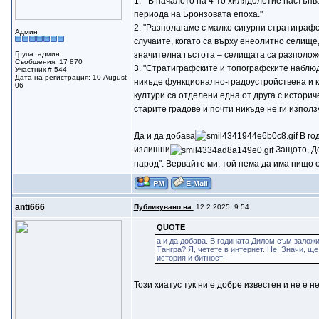
1. " В началото на 4-то хилядолетие настъпв
периода на Бронзовата епоха."
2. "Разполагаме с малко сигурни стратиграф
Админ
случаите, когато са върху енеолитно селищ
Група: админ
значителна гъстота – селищата са разположе
Съобщения: 17 870
3. "Стратиграфските и топографските наблюд
Участник # 544
Дата на регистрация: 10-August
никъде функционално-градоустройствена и ку
06
култури са отделени една от друга с историч
старите градове и почти никъде не ги използ
Да и да добава
В го
излишни
Защото, Де
народ". Вервайте ми, той нема да има нищо о
anti666
Публикувано на:
12.2.2025, 9:54
QUOTE
а и да добава. В годината Дилом съм залож
Тангра? Я, четете в интернет. Не! Значи, щ
история и битност!
Този хиатус тук ни е добре известен и не е 