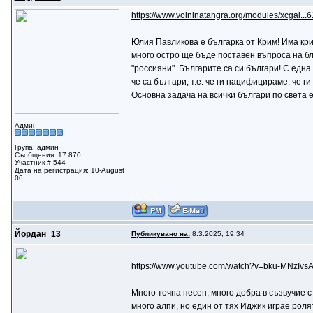
https://www.voininatangra.org/modules/xcgal...
Юлия Павликова е българка от Крим! Има крим
много остро ще бъде поставен въпроса на бла
"россияни". Българите са си българи! С една
че са българи, т.е. че ги нацифицираме,
Основна задача на всички българи по св
Админ
Група: админ
Съобщения: 17 870
Участник # 544
Дата на регистрация: 10-August
06
Йордан_13
Публикувано на:
8.3.2025, 19:34
https://www.youtube.com/watch?v=bku-MNzIvs
Много точна песен, много добра в съзвучие с
много алпи, но един от тях Иджик играе рол