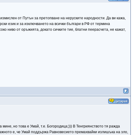
 измислен от Путън за претопване на неруските народности. Да ви кажа,
рски език и за изключването на всички българи в РФ от термина
око ниво от оръжията, докато сичките тие, блатни пеерасчета, не кажат,
мине, но това е Умай, т.е. Богородица;))) В Тенгриянството тя ражда
-важното е, че Умай поддържа Равновесието премахвайки излишъка на зло,