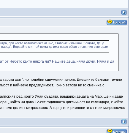
ангра, при което автоматически ние, ставаме излишни. Защото, Деца
и народ". Вервайте ми, той нема да има нищо общо с нас, ние сме срам
ат от Небето както някога ли? Нашите деца, няма други. Няма и да
"Български щит", но подобни сдружения, много. Днешните българи трудно
имост и най-вече предвидимост. Точно затова ни го смениха с
в алпският ред, който Умай създава, раьдайки децата на Мар, ще ни даде
рец, който ни дава 12-сет годишната цикличност на календара, с който
меняме целият микрокосмос. А гърците и римляните са този микрокосмос.