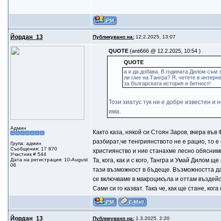
Йордан_13
Публикувано на:
12.2.2025, 13:07
QUOTE
(anti666 @ 12.2.2025, 10:54 )
QUOTE
а и да добава. В годината Дилом съм
ли сме на Тангра? Я, четете в интерн
за българската история и битност!
Този хиатус тук ни е добре известен и
има.
Админ
Както каза, някой си Стоян Заров, вчера във
разбират,че тенгриянството не е рацио, то е
Група: админ
Съобщения: 17 870
християнство и ние станахме лесно обясними
Участник # 544
Дата на регистрация: 10-August
Та, кога, как и с кого, Тангра и Умай Дилом
06
тази възможност в бъдеще. Възможността да 
се включваме в макроцикъла и оттам въздейс
Сами си го казват. Така че, как ще стане, ког
Йордан_13
Публикувано на:
1.3.2025, 2:20