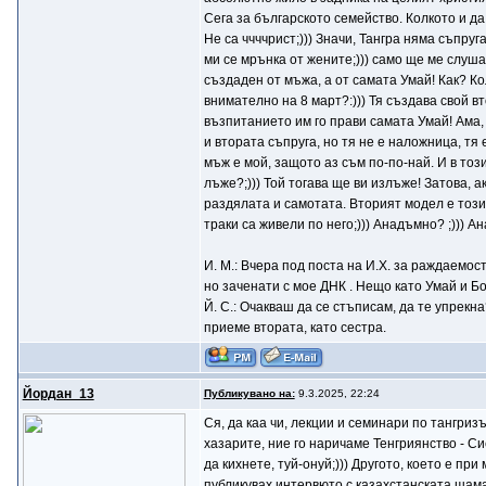
Сега за българското семейство. Колкото и да 
Не са ччччрист;))) Значи, Тангра няма съпруг
ми се мрънка от жените;))) само ще ме слушат
създаден от мъжа, а от самата Умай! Как? Ко
внимателно на 8 март?:))) Тя създава свой в
възпитанието им го прави самата Умай! Ама, 
и втората съпруга, но тя не е наложница, тя
мъж е мой, защото аз съм по-по-най. И в тоз
лъже?;))) Той тогава ще ви излъже! Затова, 
раздялата и самотата. Вторият модел е този
траки са живели по него;))) Анадъмно? ;))) Ана
И. М.: Вчера под поста на И.Х. за раждаемос
но заченати с мое ДНК . Нещо като Умай и Бо
Й. С.: Очакваш да се стъписам, да те упрекна
приеме втората, като сестра.
Йордан_13
Публикувано на:
9.3.2025, 22:24
Ся, да каа чи, лекции и семинари по тангриз
хазарите, ние го наричаме Тенгриянство - Си
да кихнете, туй-онуй;))) Другото, което е пр
публикувах интервюто с казахстанската шама