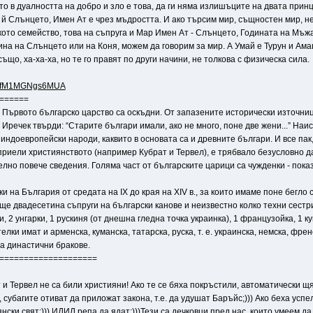
ето в дуалността на добро и зло е това, да ги няма излишъците на двата принц
уга й Слънцето, Имен Ат е чрез мъдростта. И ако търсим мир, същностен мир,
то семейство, това на съпруга и Мар Имен Ат - Слънцето, Годината на Мъжа.
дина на Слънцето или на Коня, можем да говорим за мир. А Умай е Турун и Ам
що, ха-ха-ха, но те го правят по други начини, не толкова с физическа сила.
..Au3fM1MGNgs6MUA
======
 Първото българско царство са оскъдни. От запазените исторически източниц
Иречек твърди: “Старите българи имали, ако не много, поне две жени...” Наи
 индоевропейски народи, каквито в основата са и древните българи. И все пак,
, приели християнството (например Кубрат и Тервел), е трябвало безусловно
но повече сведения. Голяма част от българските царици са чужденки - пока
и на България от средата на IХ до края на ХIV в., за които имаме поне бегло 
още двадесетина съпруги на български канове и неизвестно колко техни сестр
и, 2 унгарки, 1 рускиня (от днешна гледна точка украинка), 1 французойка, 1 
ки имат и арменска, куманска, татарска, руска, т. е. украинска, немска, френс
а династични бракове.
====================
 и Тервел не са били християни! Ако те се бяха покръстили, автоматически щя
 субагите отиват да приложат закона, т.е. да удушат Баръйс;))) Ако беха усп
ски свят;))) ИДИЛ репа да ядат;)))Тези са дечковци пред нас, които умеем да