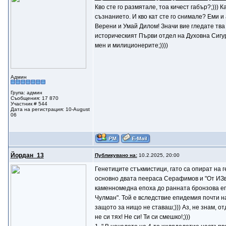
Кво сте го размятале, тоа кичест габър?;))
съзнанието. И кво кат сте го снимале? Еми и
Верени и Умай Дилом! Значи вие гледате тва 
историческият Първи отдел на Духовна Сигурн
мен и милиционерите;))))
Админ
Група: админ
Съобщения: 17 870
Участник # 544
Дата на регистрация: 10-August
06
Йордан_13
Публикувано на:
10.2.2025, 20:00
Генетиците стъкмистици, гато са опират на 
основно двата пеераса Серафимов и "От ИЗво
каменномедна епоха до ранната бронзова епо
Чулман". Той е вследствие епидемия почти н
защото за нищо не ставаш;))) Аз, не знам, от
не си тях! Не си! Ти си смешко!;)))