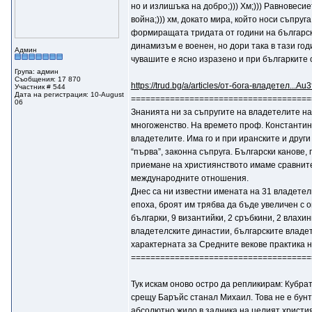
но и излишъка на добро;))) Хм;))) Равновеси
война;))) хм, докато мира, който носи съпр
формиращата тридата от години на българско
динамизъм е военен, но дори така в тази го
Админ
чувашите е ясно изразено и при българките съ
Група: админ
Съобщения: 17 870
https://trud.bg/a/articles/от-бога-владетел.
Участник # 544
Дата на регистрация: 10-August
=====================================
06
Знанията ни за съпругите на владетелите на
многоженство. На времето проф. Константин 
владетелите. Има го и при иранските и други
“първа”, законна съпруга. Български канове
приемане на християнството имаме сравнител
международните отношения.
Днес са ни известни имената на 31 владетелк
епоха, броят им трябва да бъде увеличен с 
българки, 9 византийки, 2 сръбкини, 2 влахин
владетелските династии, българските владетел
характерната за Средните векове практика н
=====================================
Тук искам оново остро да репликирам: Кубрат
срещу Баръйс станал Михаил. Това не е бунт,
абсолютно жило в задника на целият християн