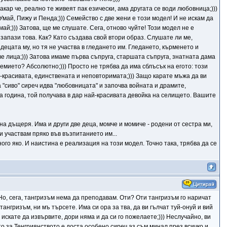
макар че, реално те живеят пак езически, ама другата се води любовница;)))
 Умай, Пижу и Пенда;))) Семейство с две жени е този модел! И не искам да
ай;))) Затова, ще ме слушате. Сега, отново чуйте! Този модел не е
 запази това. Как? Като създава свой втори образ. Слушате ли ме,
децата му, но тя не участва в гледането им. Гледането, кърменето и
две лица;))) Затова имаме първа съпруга, старшата съпруга, знатната дама
ремието? Абсолютно;))) Просто не трябва да има сблъсък на егото: този
ай-красивата, единствената и неповторимата;))) Защо карате мъжа да ви
а "сиво" сиреч идва "любовницата" и започва войната и драмите,
а година, той получава в дар най-красивата девойка на селището. Вашите
лна дъщеря. Има и други две деца, момче и момиче - родени от сестра ми,
и участвам пряко във възпитанието им...
ного яко. И наистина е реализация на този модел. Точно така, трябва да се
 Но, сега, тангризъм нема да преподавам. Оти? Оти тангризъм го наричат
ангризъм, ни мъ търсете. Има си ора за тва, да ви гълчат туй-онуй и вий
 искате да извървите, дори няма и да си го пожелаете;))) Неслучайно, ви
о за Тенгриянството е доста особено сиреч аз съм минал през всичко и