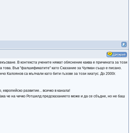
екъсване. В контекста учените нямат обяснение каква е причината за този
 за това. Във "фалшификатите" като Сказание за Чулман също е писано.
нчо Калоянов са мълчали като бити гъзове за този хиатус. До 2000г.
 европейско развитие... всичко в канала!
 Така че на чичко Ротшилд предсказанието може и да се сбъдне, но не баш