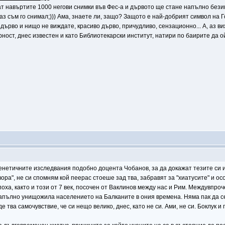
) Кат навъртите 1000 негови снимки във Фес-а и дървото ще стане напълно бе
 аз съм го снимал;))) Ама, знаете ли, защо? Защото е най-добрият символ на
дърво и нищо не виждате, красиво дърво, причудливо, сензационно... А, аз ви
ост, днес известен и като Библиотекарски институт, натири по баирите да ой
генетичните изследвания подобно доцента Чобанов, за да докажат тезите си и
ра", не си спомням кой пеерас стоеше зад тва, забравят за "хиатусите" и ос
ха, както и този от 7 век, посочен от Ваклинов между нас и Рим. Междувпроч
апълно унищожила населението на Балканите в ония времена. Няма пак да се п
де тва самочувствие, че си нещо велико, днес, като не си. Ами, не си. Боклук 