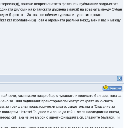
зинтересно;))), понеже непрекъснатото фоткане и публикации задръстват
 Годината Дилом и на китайската дървена змия;))) на връзката между Субан
ждам Дървото...! Затова, не обичам туризма и туристите, които
кат кат изоглавени;))) Това е огромната разлика между мен и вас и между
 най-вече, как нямаме нищо общо с чувашите и волжките българи, това са
обено за 1000 годишният праисторически хиатус от краят на късната
ем, за този дълъг праисторически хиатус свидетелства и "Сказание за
овтарям. Четете! То, днес е и лошо да кайш, че си наследник на онези,
и пеерас си! Така че, не мърси с идентификацията си, славните българи. Ти