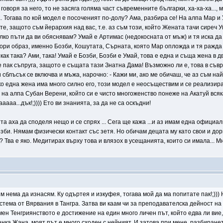
говоря за него, то не засяга голяма част съвременните българки, ха-ха-ха..., 
а. Тогава по кой модел е посоченият по-долу? Ама, разбира се! На алпа Мар и
е, защото съм йерархия над вас, т.е. аз съм този, който Жената тачи сиреч Ум
лко пъти да ви обяснявам? Умай е Артимас (недокосната от мъж) и тя иска да
тори образ, именно Бозби, Кошутата, Сърната, която Мар опложда и тя ражда 
как така? Ами, така! Умай е Бозби, Бозби е Умай, това е една и съща жена в 
 е пак съпруга, защото е същата тази Знатна Дама! Възможно ли е, това в съв
и сблъсък се включва и мъжа, нарочно: - Кажи ми, ако ме обичаш, че аз съм н
ако една жена има много силно его, този модел е неосъществим и се реализир
 на алпа Субан Верени, който си е чисто многоженство понеже на Акатуй всяк
аааа...дък!;)))) Ето ви знанията, за да не са оскъдни!
тта аха да споделя нещо и се спрях ... Сега ще кажа ...и аз имам една официа
зби. Нямам физически контакт със зетя. Но обичам децата му като свои и дор
? Тва е яко. Медитирах върху това и влязох в усещанията, които си имала... М
ъм нема да изнасям. Ку одъртея и изкуфея, тогава мой да ма попитате пак!;)))
стема от Вярвания в Тангра. Затва ви каам чи за преподавателска дейност на т
и мен Тенгриянството е достижение на един много личен път, който едва ли вие,
нка Жана, моят път е много сходен с нейният. И затова при мене, разбиранет