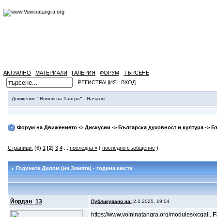
АКТУАЛНО
МАТЕРИАЛИ
ГАЛЕРИЯ
ФОРУМ
ТЪРСЕНЕ
РЕГИСТРАЦИЯ
ВХОД
Движение "Воини на Тангра" - Начало
Форум на Движението
->
Дискусии
->
Българска духовност и култура
->
Б
Страници:
(6)
1
[2]
3
4
...
последна »
(
последно съобщение
)
Годината Дилом (на Змията) - година шеста
Йордан_13
Публикувано на:
2.2.2025, 19:04
https://www.voininatangra.org/modules/xcgal.