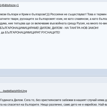
6146&fullsize=1
ски българи и Крим е български!;))) Россияни не съществуват! Това е термин
тните твари, руснаците за българският език, не като славянски, а като бълга
 дума, ние тепърва ще се включваме във войната срещу Русия, на много по-вис
 че ги БЪЛГАРОНАЦИФИЦИРАМЕ! ДИЛОМ, ДИЛОМ - НА TАНГРА НОВ ЗАКОН!
ета е да БЪЛГАРОНАЦИФИЦИРАТ РУСНАЦИТЕ!
A...-kwbk6wisH0nUng
 Годината Дилом. Сега то, без християнските забежки в нашият случай няма да 
ята на спасител на българите. Нищо различно, само дето не е еврейско. Най