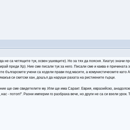
 не са четящите тук, освен ушевците). Но за тях да поясня. Хиатус значи пр
ирай преди Хр). Ние сме писали тук за него. Писали сме и каква е причината
ите българските учени са ходели прави под масите, а комунистическите като А
якакъв си скитски хан, дошъл да наруши рахата на ристиените гърци.
 ние ще сме свидетелите му. Или ще има Саракт. Еврия, евразийско, анадолско,
нас - потоп!". Разни империи го разбраха вече, но други не са си взели урок.