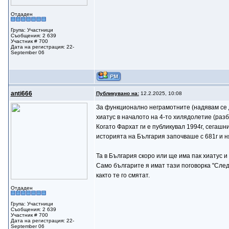
Отдаден
Група: Участници
Съобщения: 2 639
Участник # 700
Дата на регистрация: 22-
September 06
anti666
Публикувано на:
12.2.2025, 10:08
За функционално неграмотните (надявам се да
хиатус в началото на 4-то хилядолетие (разб
Когато Фархат ги е публикувал 1994г, сегашн
историята на България започваше с 681г и н
Та в България скоро или ще има пак хиатус и
Само българите я имат тази поговорка "След 
както те го смятат.
Отдаден
Група: Участници
Съобщения: 2 639
Участник # 700
Дата на регистрация: 22-
September 06