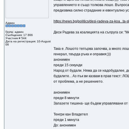
управлението е също толкова лошо. Въпроса е
предизвика силно страдание и евентуално уск
https://news.bg/politics/desi-radeva-za-koa...ta
Админ
Група: админ
Деси Радева за коалицията на съпруга си: "М
Съобщения: 17 866
Участник # 544
Дата на регистрация: 10-August
06
Taка е. Лошото тепърва започва, а много лош
генерал, твърда ръка и оправия;)))
анонимен
преди 15 секунди
Народ от будали. Няма да се надобудалее, док
будалите... Аз пък ви казвам в прав текст:
от проблема, а не решението.
анонимен
преди 8 минути
Запазете тишина- ще бъдем управлявани 
Тенгри кан Владетел
преди 1 минута
До: анонимен