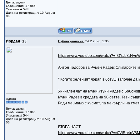
Група: админ
Съобщения: 17 866
Участник # 544
Дата на регистрация: 10-August
06
Йордан_13
Публикувано на:
24.2.2026, 1:35
https://www.youtube.com/watch?v=OYJb3d4vn
Антон Тодоров за Румен Радев: Олигарсите м
" Когато зеленият чорап в ботуш започне да м
Уникален чат на Муни Узуни Радев с Бобоко
Муни Радев в средата на 90-сетте. Тези същ
Админ
Роди ме, мамо с късмет, па ме фърли на смет!
Група: админ
Съобщения: 17 866
Участник # 544
Дата на регистрация: 10-August
06
ВТОРА ЧАСТ
https://www.youtube.com/watch?v=0ViRn4nV8