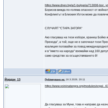
https://www.dnes.bg/a/1-bulgaria/713006-bor...y
Борисов вижда по-голяма опасност от войнат
Конфликтът в Близкия Изток може да повлеч
СЛУЧАЯТ "СТАРА ЗАГОРА"
Ако гласуваш на тези избори, храниш Бойко 
Прехода", а той, още не е започнал този Прех
коалиция ползвайки за повод международното
и в "името на народа" вземайки над 160 депу
само средство за осъществяването й!
Йордан_13
Публикувано на:
16.3.2026, 20:11
https://www.voininatangra.org/modules/xcgal...6
Да гласуваш за Муни, това е направо да наз