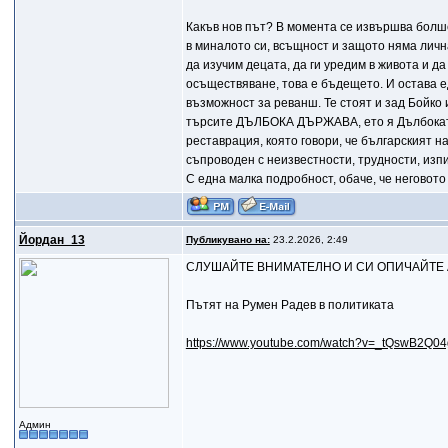
Какъв нов път? В момента се извършва болш
в миналото си, всъщност и защото няма личн
да изучим децата, да ги уредим в живота и да
осъществяване, това е бъдещето. И остава 
възможност за реванш. Те стоят и зад Бойко 
търсите ДЪЛБОКА ДЪРЖАВА, ето я Дълбоката
реставрация, която говори, че българският 
съпроводен с неизвестности, трудности, изп
С една малка подробност, обаче, че неговото
Йордан_13
Публикувано на:
23.2.2026, 2:49
СЛУШАЙТЕ ВНИМАТЕЛНО И СИ ОПИЧАЙТЕ 
Пътят на Румен Радев в политиката
https://www.youtube.com/watch?v=_tQswB2Q04
Админ