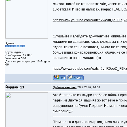
мълчат, никой не мъ попита: Абе, човек, кои с
10-сетката! И кво ви написах, вчера: ТЕ
https://www.youtube.com/watch?v=yuQP1FLejv
Слушайте и глейдате документите, опичайте с
младежи не са наясно, какво следва за тях с
Админ
пдрси, които те не познават, никога не са ви
Група: админ
болшевишка контрареволюция, обаче, не се го
Съобщения: 17 866
съзнанието на по-младите;)))
Участник # 544
Дата на регистрация: 10-August
06
https://www.youtube.com/watch?v=R0oeD_F9K
Йордан_13
Публикувано на:
20.2.2026, 14:51
Ако българите са мъдри требе се обявят срещ
първи;))) Вижте ся, вашият живот вече е при
разрушение на Гумен Гадевци! На мен никога 
смислено;)))
=====================================
"Няма лява и дясна олигархия, няма лява и 