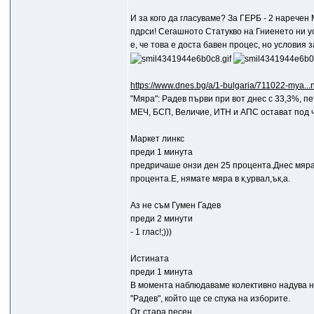
И за кого да гласуваме? За ГЕРБ - 2 наречен
пдрси! Сегашното Статукво на Гниенето ни у
е, че това е доста бавен процес, но условия 
https://www.dnes.bg/a/1-bulgaria/711022-mya...
"Мяра": Радев първи при вот днес с 33,3%, п
МЕЧ, БСП, Величие, ИТН и АПС остават под 
Маркет линкс
преди 1 минута
предричаше онзи ден 25 процента.Днес мяра 
процента.Е, нямате мяра в к,уpвaл,ък,а.
Aз не съм Гумен Гадев
преди 2 минути
- 1 глас!;)))
Истината
преди 1 минута
В момента наблюдаваме колективно надува не
"Радев", който ще се спука на изборите.
От стара песен