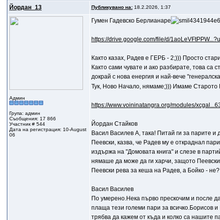
Йордан_13
Публикувано на:
18.2.2026, 1:37
Гумен Гадевско Берлианаре
https://drive.google.com/file/d/1aoLeVFtPPW...?
Както казах, Радев е ГЕРБ - 2;))) Просто ста
Както сами чувате и ако разбирате, това са
докрай с нова енергия и най-вече "генералск
Тук, Ново Начало, нямаме;))) Имаме Старото Н
Админ
https://www.voininatangra.org/modules/xcgal...6
Група: админ
Съобщения: 17 866
Йордан Стайков
Участник # 544
Дата на регистрация: 10-August
Васил Василев A, така! Питай ги за парите и 
06
Пеевски, казва, че Радев му е откраднал пари
издържа на "Домовата книга" и слезе в партий
нямаше да може да ги харчи, защото Пеевски,
Пеевски рева за кеша на Радев, а Бойко - не?;
Васил Василев
По умерено.Нека първо прескочим и после да
плаща тези големи пари за всичко.Борисов и 
трябва да кажем от къда и колко са нашите п