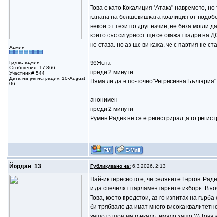
Това е като Кокалиция "Атака" навремето, н
капана на болшевишката коалиция от подобен
некои от тези по друг начин, не биха могли да
които със сигурност ще се окажат кадри на Д
не става, но аз ще ви кажа, че с партия не с
Админ
Група: админ
96Ясна
Съобщения: 17 866
преди 2 минути
Участник # 544
Дата на регистрация: 10-August
Няма ли да е по-точно"Регресивна България"
06
анонимен
преди 2 минути
Румен Радев не се е регистрирал ,а го регис
Йордан_13
Публикувано на:
6.3.2026, 2:13
Най-интересното е, че селяните Гергов, Раде
и да спечелят парламентарните избори. Въоб
Това, което предстои, аз го изпитах на гърба
би трябвало да имат много висока квалитетно
защото щом ма гонкало, имало защо;))) Това е