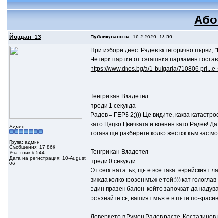
Або
Йордан_13
Публикувано на:
16.2.2026, 13:56
При избори днес: Радев категорично първи, 
Четири партии от сегашния парламент остав
https://www.dnes.bg/a/1-bulgaria/710806-pri...e-
Тенгри кан Владетел
преди 1 секунда
Радев = ГЕРБ 2;))) Ще видите, каква катаст
като Цецко Цвичката и военен като Радев! Д
Админ
тогава ще разберете колко жесток към вас мо
Група: админ
Съобщения: 17 866
Тенгри кан Владетел
Участник # 544
Дата на регистрация: 10-August
преди 0 секунди
06
От сега нататък, ще е все така: еврейският л
вижда колко грозен мъж е той;))) кат гологла
един празен балон, който започват да надуват
осъзнайте се, вашият мъж е в пъти по-красив! 
Доверието в Румен Радев расте, Костадинов 