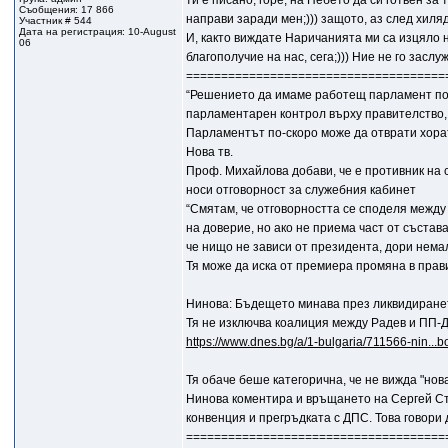
ти е писано, горе, на Небето да си готвен за 
Съобщения: 17 866
направи заради мен;))) защото, аз след хиля
Участник # 544
Дата на регистрация: 10-August
И, както виждате Наричанията ми са изцяло нас
06
благополучие на нас, сега;))) Ние не го зас
=====================================
“Решението да имаме работещ парламент по 
парламентарен контрол върху правителство, 
Парламентът по-скоро може да отврати хорат
Нова тв.
Проф. Михайлова добави, че е противник на 
носи отговорност за служебния кабинет
“Смятам, че отговорността се споделя между
на доверие, но ако не приема част от състав
че нищо не зависи от президента, дори нема
Тя може да иска от премиера промяна в прав
Нинова: Бъдещето минава през ликвидиране
Тя не изключва коалиция между Радев и ПП-
https://www.dnes.bg/a/1-bulgaria/711566-nin...b
Тя обаче беше категорична, че не вижда "нов
Нинова коментира и връщането на Сергей Ста
конвенция и прегръдката с ДПС. Това говори 
=====================================