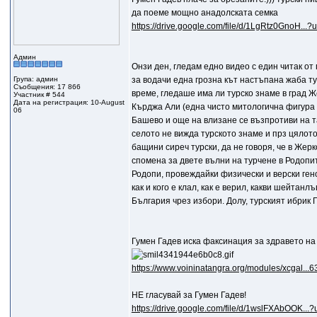
да поеме мощно анадолската семка
https://drive.google.com/file/d/1LgRtz0GnoH...?
Админ
Онзи ден, гледам едно видео с един читак от 
Група: админ
за водачи една грозна кът настъпана жаба ту
Съобщения: 17 866
време, гледаше има ли турско знаме в град 
Участник # 544
Дата на регистрация: 10-August
Кърджа Али (една чисто митологична фигура 
06
Башево и още на влизане се възпротиви на та
селото не вижда турското знаме и прз цялот
бащини сиреч турски, да не говоря, че в Жер
спомена за двете вълни на турчене в Родопите
Родопи, провеждайки физически и верски ген
как и кого е клал, как е верил, какви шейтан
България чрез избори. Долу, турският ибрик 
Гумен Гадев иска факсинация за здравето н
https://www.voininatangra.org/modules/xcgal...6
НЕ гласувай за Гумен Гадев!
https://drive.google.com/file/d/1wslFXAbOOK...?