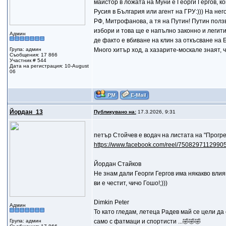
майстор в ложата на Муни е Георги Гергов, ко
Русия в България или агент на ГРУ:))) На нег
РФ, Митрофанова, а тя на Путин! Путин ползв
избори и това ще е напълно законно и легит
Админ
де факто е вбиване на клин за откъсване на 
Група: админ
Много хитър ход, а хазарите-москале знаят, 
Съобщения: 17 866
Участник # 544
Дата на регистрация: 10-August
06
Йордан_13
Публикувано на:
17.3.2026, 9:31
петър Стойчев е водач на листата на "Прогр
https://www.facebook.com/reel/7508297112990
Йордан Стайков
Не знам дали Георги Гергов има някакво влия
ви е честит, чичо Гошо!;)))
Dimkin Peter
Админ
То като гледам, летеца Радев май се цели да
Група: админ
само с фатмаци и спортисти ...🤣🤣🤣