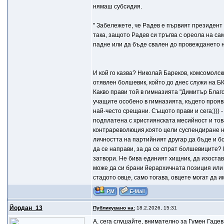
нямаш субсидия.
" Забележете, че Радев е първият президент в
така, защото Радев си тръгва с ореола на са
падне или да бъде свален до провеждането н
И кой го казва? Николай Бареков, комсомолски
отявлен болшевик, който до днес служи на Б
Какво прави той в гимназията "Димитър Благ
учащите особено в гимназията, където прояв
най-често срещани. Същото прави и сега;))) 
подплатена с християнската месийност и тов
контрареволюция,която цели суспендиране на
личността на партийният другар да бъде и б
да се направи, за да се спрат болшевиците?
затвори. Не бива единият хищник, да изостава
може да си брани йерархичната позиция или 
стадото овце, само тогава, овцете могат да 
Йордан_13
Публикувано на:
18.2.2026, 15:31
A, сега слушайте, внимателно за Гумен Гаде