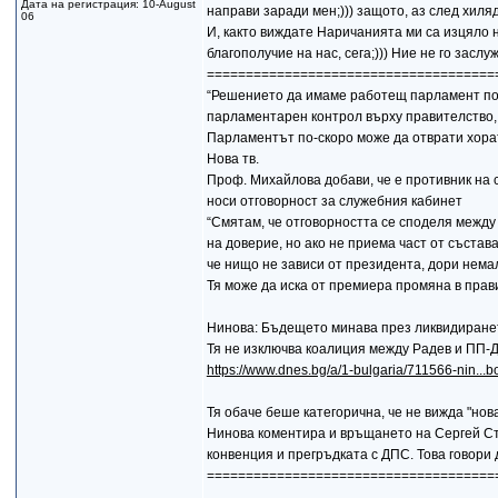
Дата на регистрация: 10-August
направи заради мен;))) защото, аз след хиля
06
И, както виждате Наричанията ми са изцяло нас
благополучие на нас, сега;))) Ние не го зас
=====================================
“Решението да имаме работещ парламент по 
парламентарен контрол върху правителство, 
Парламентът по-скоро може да отврати хорат
Нова тв.
Проф. Михайлова добави, че е противник на 
носи отговорност за служебния кабинет
“Смятам, че отговорността се споделя между
на доверие, но ако не приема част от състав
че нищо не зависи от президента, дори нема
Тя може да иска от премиера промяна в прав
Нинова: Бъдещето минава през ликвидиране
Тя не изключва коалиция между Радев и ПП-
https://www.dnes.bg/a/1-bulgaria/711566-nin...b
Тя обаче беше категорична, че не вижда "нов
Нинова коментира и връщането на Сергей Ста
конвенция и прегръдката с ДПС. Това говори 
=====================================