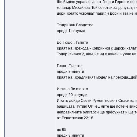
Ще бъдеш управляван от Георги Гергов и нег
копанар Михайлов. Той се готви за депутат, т
дори, когато усвояват пари;))) Дори и тва не 
Тенгри кан Владетел
преди 1 секунда
До: Гошо...Тъпото
Краят на Прехода - Копринков с царски халат
Тодор Живков 2, нам, не ни е нужен, нужно н
Гошо...Тъпото
преди 8 минути
Краят на...крадливият модел на прехода...дойд
Истина Ви казвам
преди 20 секунди
И като дойде Свети Румен, новият Спасител 
бащицата Путин! От чешмите ще потече вино
неправилните олигарси ще пресъхнат и ще тек
от Решетников 22:18
до 95
преди 8 минути