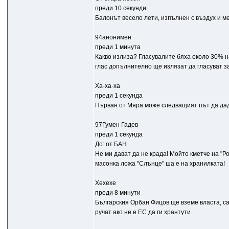
преди 10 секунди
Балонът весело лети, изпълнен с въздух и ме
94анонимен
преди 1 минута
Какво излиза? Гласувалите бяха около 30% н
глас допълнително ще излязат да гласуват з
Ха-ха-ха
преди 1 секунда
Първан от Мяра може следващият път да даде
97Гумен Гадев
преди 1 секунда
До: от БАН
Не ми дават да не крада! Мойто кметче на "Ро
масонка ложа "Слънце" ша е на хранилката!
Хехехе
преди 8 минути
Българския Орбан Фицов ще вземе власта, са
ручат ако не е ЕС да ги хрантути.