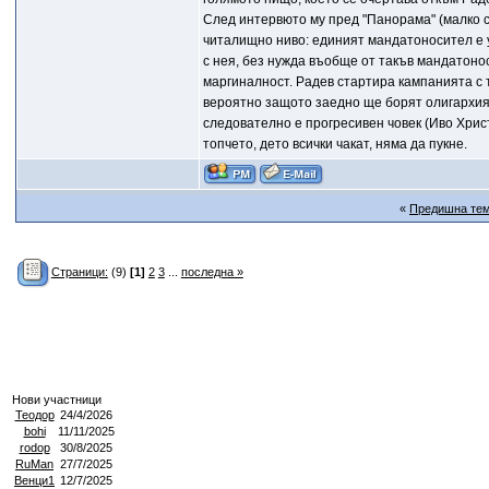
След интервюто му пред "Панорама" (малко с
читалищно ниво: единият мандатоносител е у
с нея, без нужда въобще от такъв мандатонос
маргиналност. Радев стартира кампанията с 
вероятно защото заедно ще борят олигархият
следователно е прогресивен човек (Иво Хрис
топчето, дето всички чакат, няма да пукне.
«
Предишна те
Страници:
(9)
[1]
2
3
...
последна »
Нови участници
Теодор
24/4/2026
bohi
11/11/2025
rodop
30/8/2025
RuMan
27/7/2025
Венци1
12/7/2025