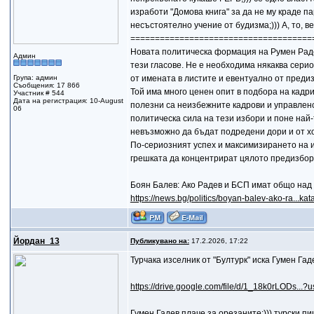
изработи "Домова книга" за да не му краде пар
несъстоятелно учение от будизма;))) А, то, в
=====================================
Новата политическа формация на Румен Радев
Админ
тези гласове. Не е необходима някаква сери
Група: админ
от имената в листите и евентуално от преди
Съобщения: 17 866
Той има много ценен опит в подбора на кадр
Участник # 544
Дата на регистрация: 10-August
полезни са неизбежните кадрови и управленс
06
политическа сила на тези избори и поне най-
невъзможно да бъдат подредени дори и от хо
По-сериозният успех и максимизирането на и
грешката да концентрират цялото предизбор
Боян Балев: Ако Радев и БСП имат общо над 
https://news.bg/politics/boyan-balev-ako-ra...kat
Йордан_13
Публикувано на:
17.2.2026, 17:22
Турчака изселник от "Бултурк" иска Гумен Гад
https://drive.google.com/file/d/1_18k0rLODs...?u
Гумен Гадев плаче за орезаните:))) турски п