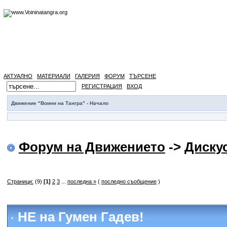
АКТУАЛНО
МАТЕРИАЛИ
ГАЛЕРИЯ
ФОРУМ
ТЪРСЕНЕ
РЕГИСТРАЦИЯ
ВХОД
Движение "Воини на Тангра" - Начало
Форум на Движението
->
Диску
Страници:
(9)
[1]
2
3
...
последна »
(
последно съобщение
)
НЕ на Гумен Гадев!