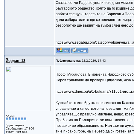
Оказва се, че Радев е уцелил сгодния момент
българското общество, която да го издигне 
работи срещу интересите на Борисов и Пеевс
дали избирателите ще се повлияят от лицата 
безропотно ще вървят на тумби след него до 
https://www.segabg.com/category-observer/ra...
Йордан_13
Публикувано на:
22.2.2026, 17:43
Проф. Михайлова: В момента Народното съб
Гюров трябваше да провери Цицелков, каза 
https://www.dnes.bg/a/1-bulgaria/711561-pro...
Ку знайте, колко брутално и сипвах на Класна
управление и качеството на човешкият мат'рял
управляващ с правилно мислене, нещо, което 
Админ
Проблема на България е, че няма качествен п
Група: админ
независимо образованието. Нал съм ви думал,
Съобщения: 17 866
ти е писано, горе, на Небето да си готвен за 
Участник # 544