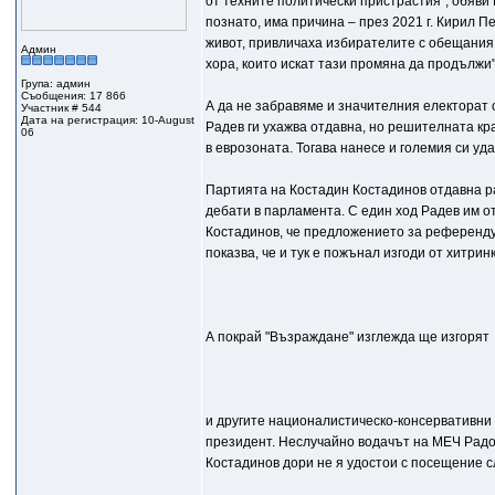
от техните политически пристрастия", обяви 
познато, има причина – през 2021 г. Кирил 
живот, привличаха избирателите с обещания, 
Админ
хора, които искат тази промяна да продължи"
Група: админ
Съобщения: 17 866
А да не забравяме и значителния електорат 
Участник # 544
Дата на регистрация: 10-August
Радев ги ухажва отдавна, но решителната кр
06
в еврозоната. Тогава нанесе и големия си уд
Партията на Костадин Костадинов отдавна р
дебати в парламента. С един ход Радев им о
Костадинов, че предложението за референду
показва, че и тук е пожънал изгоди от хитринк
А покрай "Възраждане" изглежда ще изгорят
и другите националистическо-консервативни
президент. Неслучайно водачът на МЕЧ Радос
Костадинов дори не я удостои с посещение с