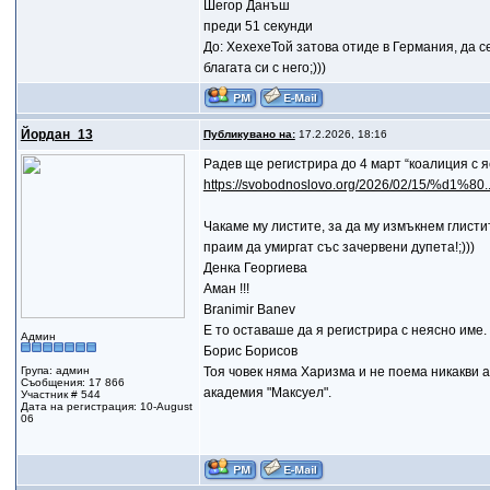
Шегор Данъш
преди 51 секунди
До: ХехехеТой затова отиде в Германия, да с
благата си с него;)))
Йордан_13
Публикувано на:
17.2.2026, 18:16
Радев ще регистрира до 4 март “коалиция с я
https://svobodnoslovo.org/2026/02/15/%d1%8
Чакаме му листите, за да му измъкнем глисти
праим да умиргат със зачервени дупета!;)))
Денка Георгиева
Аман !!!
Branimir Banev
Е то оставаше да я регистрира с неясно име.
Админ
Борис Борисов
Група: админ
Тоя човек няма Харизма и не поема никакви а
Съобщения: 17 866
академия "Максуел".
Участник # 544
Дата на регистрация: 10-August
06