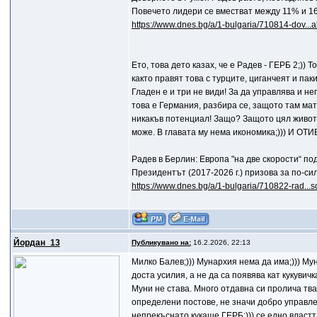
Повечето лидери се вместват между 11% и 1
https://www.dnes.bg/a/1-bulgaria/710814-dov...
Ето, това дето казах, че е Радев - ГЕРБ 2;)) 
както правят това с турците, циганчеят и пак
Гладен е и три не види! За да управлява и не
това е Германия, разбира се, защото там мат
никакъв потенциал! Защо? Защото цял живот 
може. В главата му нема икономика;))) И
Радев в Берлин: Европа "на две скорости“ п
Президентът (2017-2026 г.) призова за по-с
https://www.dnes.bg/a/1-bulgaria/710822-rad...
Йордан_13
Публикувано на:
16.2.2026, 22:13
Mилко Балев;))) Мунархия нема да има;))) Му
доста усилия, а не да са появява кат кукувичк
Муни не става. Много отдавна си пролича тва
определени постове, не значи добро управле
непрекъснато кукаше ГЕРБ;))) се едно власт