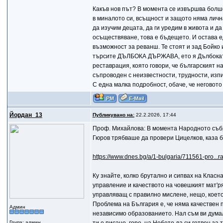
Какъв нов път? В момента се извършва болш
в миналото си, всъщност и защото няма личн
да изучим децата, да ги уредим в живота и да
осъществяване, това е бъдещето. И остава 
възможност за реванш. Те стоят и зад Бойко 
търсите ДЪЛБОКА ДЪРЖАВА, ето я Дълбоката
реставрация, която говори, че българският 
съпроводен с неизвестности, трудности, изп
С една малка подробност, обаче, че неговото
Йордан_13
Публикувано на:
22.2.2026, 17:44
Проф. Михайлова: В момента Народното съб
Гюров трябваше да провери Цицелков, каза 
https://www.dnes.bg/a/1-bulgaria/711561-pro...
Ку знайте, колко брутално и сипвах на Класна
управление и качеството на човешкият мат'рял
управляващ с правилно мислене, нещо, което 
Проблема на България е, че няма качествен п
Админ
независимо образованието. Нал съм ви думал,
Група: админ