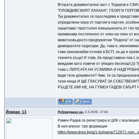
Втората документална част с Тодоров е
"ПЛОВДИВСКИЯТ ЛАХАНА", ГЕОРГИ ГЕРГОВ
Тук документално се проследява и представя 
определени хора от партия в партия, особено
защитават престъпно извършената от тях при
преминава постепенно от член на член от кох
животновъдното предприятие "Родопа" от сам
демократите седесари. Да, така е, икономика
това прескачайки отново в БСП, за да я прев
техните ръце! И това, бе представено пак с 
виждаме като повече от убеден бесепар!;))) 
това с ЛИПСАТА НА УСМИВКА И НАДГРОБНОТ
вади тези документи? Ами, те са предназначен
тези неща И ЩЕ ГЛАСУВАТ ЗА СОБСТВЕН
РЪЦЕТЕ ИМ! НЕ, НА ГУМЕН ГАДЕВ! СМЪРТ
Йордан_13
Публикувано на:
2.3.2026, 17:04
Румен Радев се регистрира в ЦИК с коалиция
В нея влизат три формации
https://www.dnes.bg/a/1-bulgaria/712671-rum...s