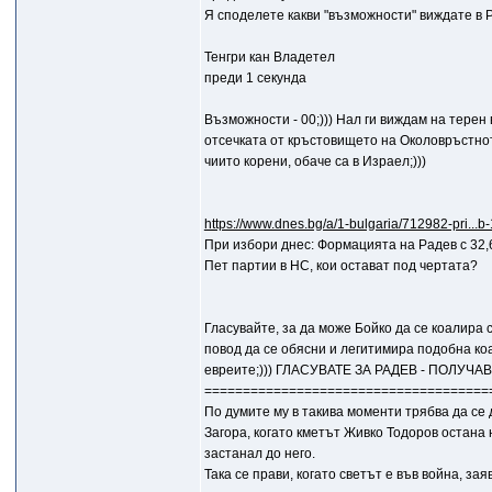
Я споделете какви "възможности" виждате в 
Тенгри кан Владетел
преди 1 секунда
Възможности - 00;))) Нал ги виждам на терен
отсечката от кръстовището на Околовръстното
чиито корени, обаче са в Израел;)))
https://www.dnes.bg/a/1-bulgaria/712982-pri...
При избори днес: Формацията на Радев с 32,
Пет партии в НС, кои остават под чертата?
Гласувайте, за да може Бойко да се коалира 
повод да се обясни и легитимира подобна коа
евреите;))) ГЛАСУВАТЕ ЗА РАДЕВ - ПОЛУЧА
=====================================
По думите му в такива моменти трябва да се
Загора, когато кметът Живко Тодоров остана
застанал до него.
Така се прави, когато светът е във война, зая