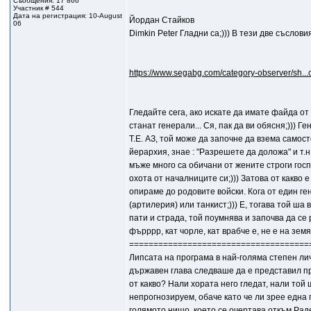
Съобщения: 17 866
Участник # 544
Дата на регистрация: 10-August
Йордан Стайков
06
Dimkin Peter Гладни са;))) В тези две съслови
https://www.segabg.com/category-observer/sh..
Гледайте сега, ако искате да имате файда от
станат генерали... Ся, пак да ви обясня;)))
Т.Е. АЗ, той може да започне да взема самос
йерархия, знае : "Разрешете да доложа" и т.н.
мъже много са обичани от жените строги госп
охота от началниците си;))) Затова от какво е
опираме до родовите войски. Кога от един ге
(артилерия) или танкист;))) Е, тогава той ша в
пати и страда, той поумнява и започва да се 
фърррр, кат чорле, кат врабче е, не е на земят
=====================================
Липсата на програма в най-голяма степен ли
държавен глава следваше да е представил п
от какво? Нали хората него гледат, нали то
непрогнозируем, обаче като че ли зрее една 
голямото нищо, което се очертава откъм Рад