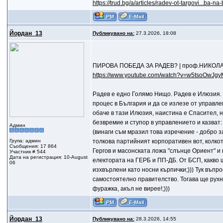
https://trud.bg/a/articles/radev-ot-targovi...ba-na-
Йордан_13
Публикувано на:
27.3.2026, 18:08
ПИРОВА ПОБЕДА ЗА РАДЕВ? | проф.НИКОЛ
https://www.youtube.com/watch?v=w5tsoOwJgy
Радев е едно Голямо Нищо. Радев е Илюзия. 
процес в България и да се излезе от управле
обаче в тази Илюзия, наистина е Спасител, но
безвремие и ступор в управлението и казват:
Админ
(винаги съм мразил това изречение - добро за
Група: админ
толкова партийният корпоративен вот, колкот
Съобщения: 17 864
Гергов и масонската ложа "слънце Ориент" и н
Участник # 544
Дата на регистрация: 10-August
електората на ГЕРБ и ПП-ДБ. От БСП, какво щ
06
изхвърлени като носни кърпички;))) Тук въпр
самостоятелно правителство. Тогава ще рухне.
фуражка, акъл не вирее!;)))
Йордан_13
Публикувано на:
28.3.2026, 14:55