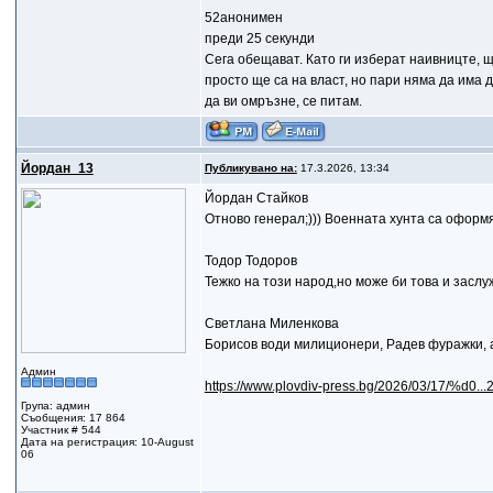
52анонимен
преди 25 секунди
Сега обещават. Като ги изберат наивницте, щ
просто ще са на власт, но пари няма да има 
да ви омръзне, се питам.
Йордан_13
Публикувано на:
17.3.2026, 13:34
Йордан Стайков
Отново генерал;))) Военната хунта са оформя!
Тодор Тодоров
Тежко на този народ,но може би това и заслу
Светлана Миленкова
Борисов води милиционери, Радев фуражки, а
Админ
https://www.plovdiv-press.bg/2026/03/17/%d0.
Група: админ
Съобщения: 17 864
Участник # 544
Дата на регистрация: 10-August
06