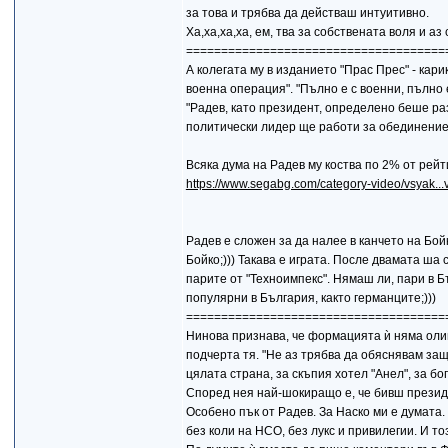
за това и трябва да действаш интуитивно.
Ха,ха,ха,ха, ем, тва за собствената воля и аз
=====================================
А колегата му в изданието "Прас Прес" - кар
военна операция". "Пълно е с военни, пълно 
"Радев, като президент, определено беше раз
политически лидер ще работи за обединение. 
Всяка дума на Радев му коства по 2% от рейт
https://www.segabg.com/category-video/vsyak.
Радев е сложен за да налее в канчето на Бой
Бойко;))) Такава е играта. После двамата ша 
парите от "Техноимпекс". Нямаш ли, пари в Бъ
популярни в България, както германците;)))
=====================================
Нинова признава, че формацията ѝ няма олиг
подчерта тя. "Не аз трябва да обяснявам защ
цялата страна, за скъпия хотел "Анел", за б
Според нея най-шокиращо е, че бивш президен
Особено пък от Радев. За Наско ми е думата.
без коли на НСО, без лукс и привилегии. И то