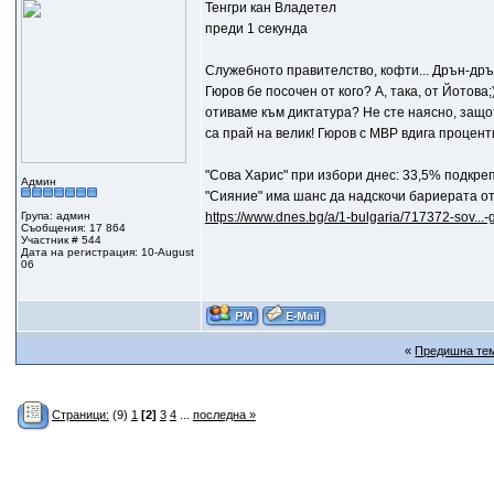
Тенгри кан Владетел
преди 1 секунда
Служебното правителство, кофти... Дрън-дрън
Гюров бе посочен от кого? А, така, от Йотова
отиваме към диктатура? Не сте наясно, защот
са прай на велик! Гюров с МВР вдига проценти
"Сова Харис" при избори днес: 33,5% подкре
Админ
"Сияние" има шанс да надскочи бариерата о
Група: админ
https://www.dnes.bg/a/1-bulgaria/717372-sov...
Съобщения: 17 864
Участник # 544
Дата на регистрация: 10-August
06
«
Предишна те
Страници:
(9)
1
[2]
3
4
...
последна »