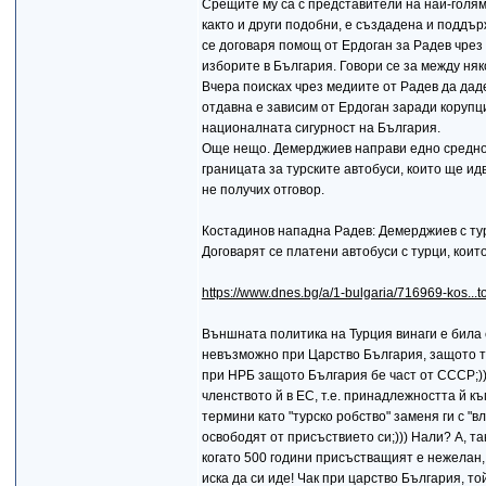
Срещите му са с представители на най-голяма
както и други подобни, е създадена и поддъ
се договаря помощ от Ердоган за Радев чрез 
изборите в България. Говори се за между няк
Вчера поисках чрез медиите от Радев да даде
отдавна е зависим от Ердоган заради корупци
националната сигурност на България.
Още нещо. Демерджиев направи едно средно
границата за турските автобуси, които ще ид
не получих отговор.
Костадинов нападна Радев: Демерджиев с тур
Договарят се платени автобуси с турци, коит
https://www.dnes.bg/a/1-bulgaria/716969-kos...
Външната политика на Турция винаги е била 
невъзможно при Царство България, защото т
при НРБ защото България бе част от СССР;))
членството й в ЕС, т.е. принадлежността й къ
термини като "турско робство" заменя ги с "
освободят от присъствието си;))) Нали? А, так
когато 500 години присъстващият е нежелан, 
иска да си иде! Чак при царство България, то