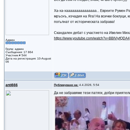
Ха-ха-хааааааааааааааа... Евреите Румен Рад
мръснъ, изчадия на Яга! На всички боклуци, к
погълнат от историческата забрава!
Скандален дебат с участието на Ивелин Миха
https://www.youtube.com/watch?v=BBIViyfQDA4
Админ
Група: админ
Съобщения: 17 864
Участник # 544
Дата на регистрация: 10-August
06
anti666
Публикувано на:
4.4.2026, 5:54
Да не забравяме тези патяги, добри приятел