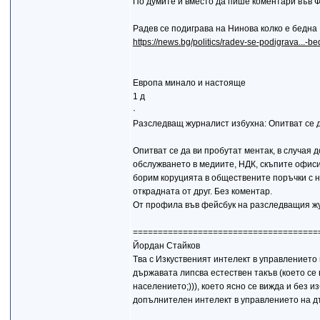
По думите ѝ вместо да пише коментари във Ф
Радев се подиграва на Нинова колко е бедна
https://news.bg/politics/radev-se-podigrava...-b
Европа минало и настояще
1 д
·
Разследващ журналист избухна: Опитват се д
Опитват се да ви пробутат ментак, в случая
обслужването в медиите, НДК, скъпите офиси
борим коруцията в обществените поръчки с н
открадната от друг. Без коментар.
От профила във фейсбук на разследващия 
=====================================
Йордан Стайков
Tва с Изкуственият интелект в управлението 
държавата липсва естествен такъв (което се 
населението;))), което ясно се вижда и без 
допълнителен интелект в управлението на дъ