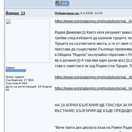
Йордан_13
Публикувано на:
6.4.2026, 14:33
https://www.voininatangra.org/modules/xcgal...6
Радев Демиржи;))) Както каза резаният кавал
трябва след изборите да назначи турците, ко
Турците на съответните места, а те от своя 
престава да съществува! Пълзящо превземане
в Община "Родопи" неслучайно сбратими с.Пър
му е рускиня;))) А там има един руски кръг;)
това е симптом и че зад Радев стои Турция. То
Админ
Група: админ
https://www.voininatangra.org/modules/xcgal...
Съобщения: 17 864
Участник # 544
Дата на регистрация: 10-August
https://www.voininatangra.org/modules/xcgal...6
06
НА 19 АПРИЛ БЪЛГАРИЯ ЩЕ ГЛАСУВА ЗА Р
ВЪСТАНИЕ, БЪЛГАРИЯ ЩЕ БЪДЕ ПРЕДАДЕН
“Вече трети ден дясната ръка на Румен Радев