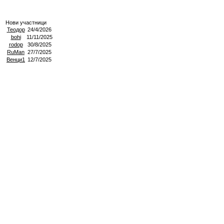
Нови участници
Теодор
24/4/2026
bohi
11/11/2025
rodop
30/8/2025
RuMan
27/7/2025
Венци1
12/7/2025