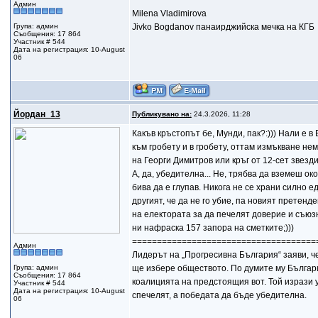
Админ
Milena Vladimirova
Група: админ
Jivko Bogdanov панаирджийска мечка на КГБ
Съобщения: 17 864
Участник # 544
Дата на регистрация: 10-August
06
Йордан_13
Публикувано на:
24.3.2026, 11:28
Какъв кръстопът бе, Мунди, пак?:))) Нали е в
към гробету и в гробету, оттам измъкване нем
на Георги Димитров или кръг от 12-сет звезди
А, да, убедителна... Не, трябва да вземеш ок
бива да е глупав. Никога не се храни силно ед
другият, че да не го убие, па новият претен
на електората за да печелят доверие и съюзн
ни нафраска 157 запора на сметките;)))
=====================================
Админ
Лидерът на „Прогресивна България“ заяви, че
Група: админ
ще избере обществото. По думите му Българи
Съобщения: 17 864
коалицията на предстоящия вот. Той изрази 
Участник # 544
Дата на регистрация: 10-August
спечелят, а победата да бъде убедителна.
06