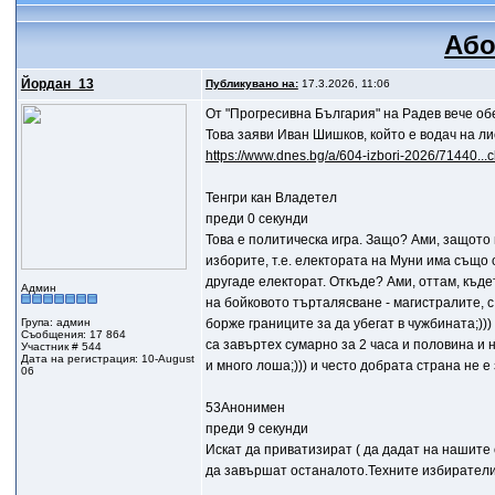
Або
Йордан_13
Публикувано на:
17.3.2026, 11:06
От "Прогресивна България" на Радев вече о
Това заяви Иван Шишков, който е водач на л
https://www.dnes.bg/a/604-izbori-2026/71440...c
Тенгри кан Владетел
преди 0 секунди
Това е политическа игра. Защо? Ами, защото 
изборите, т.е. електората на Муни има също 
другаде електорат. Откъде? Ами, оттам, къдет
Админ
на бойковото търталясване - магистралите, с
Група: админ
борже границите за да убегат в чужбината;)))
Съобщения: 17 864
са завъртех сумарно за 2 часа и половина и н
Участник # 544
Дата на регистрация: 10-August
и много лоша;))) и често добрата страна не е з
06
53Анонимен
преди 9 секунди
Искат да приватизират ( да дадат на нашите 
да завършат останалото.Техните избиратели с