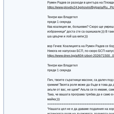
Румен Радев се разходи в центъра на Пловд
https://www.plovdiv24.bg/novini/Bylgaria/Ru...P
Тенгри кан Владетел
преди 1 секунда
Ква коалиция ве, болшевик? Скоро ще умреш о
избранници" доста сте са ошишкале;))) В так
ша цвърчи и лой ша кипи;)))
вор Гечев: Коалицията на Румен Радев се бо
Никога не напуснах БСП, по-скоро БСП напус
https://www.dnes.bg/a/604-izbori-2026/71500...0
Тенгри кан Владетел
преди 1 секунда
Пич, твоите съратници масони, са далеч под н
грижим! Твоята роля може да бъде в това да 
акъли от вас, не щем!" Акъла си го имаме, сам
Така, че вашата програма трябва да е само
майка;)))
=====================================
"Нашата цел не е да даваме подаяния на хорат
истинската роля на държавата, подчерта ощ