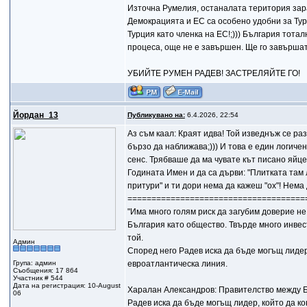
Източна Румелия, останалата територия зара
Демокрацията и ЕС са особено удобни за Турц
Турция като членка на ЕС!;))) България тота
процеса, още не е завършен. Ще го завършат
УБИЙТЕ РУМЕН РАДЕВ! ЗАСТРЕЛЯЙТЕ ГО!
Йордан_13
Публикувано на:
6.4.2026, 22:54
Аз съм каал: Краят идва! Той изведнъж се ра
бързо да наближава;))) И това е един логиче
сенс. Трябваше да ма чувате кът писано яйц
Годината Имен и да са дърви: "Плитката там 
притури" и ти дори нема да кажеш "ох"! Нема 
=====================================
"Има много голям риск да загубим доверие не 
България като общество. Твърде много инвес
той.
Админ
Според него Радев иска да бъде могъщ лидер
Група: админ
евроатлантическа линия.
Съобщения: 17 864
Участник # 544
Дата на регистрация: 10-August
Харалан Александров: Правителство между Б
06
Радев иска да бъде могъщ лидер, който да к