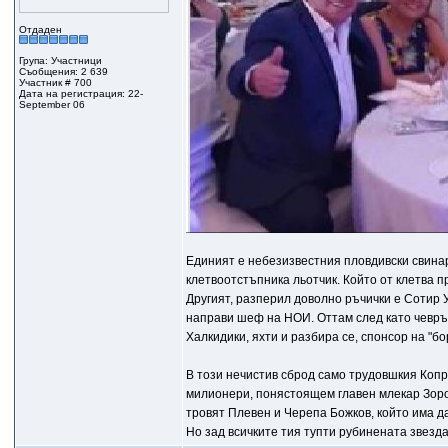
Отдаден
Група: Участници
Съобщения: 2 639
Участник # 700
Дата на регистрация: 22-
September 06
Единият е небезизвестния пловдивски свинар
клетвоотстъпника льотчик. Който от клетва п
Другият, разперил доволно ръчички е Сотир 
направи шеф на НОИ. Оттам след като чевръс
Халкидики, яхти и разбира се, спонсор на "б
В този нечистив сброд само трудовшкия Коп
милионери, понястоящем главен млекар Зоров
тровят Плевен и Черепа Божков, който има д
Но зад всичките тия тупти рубинената звезда