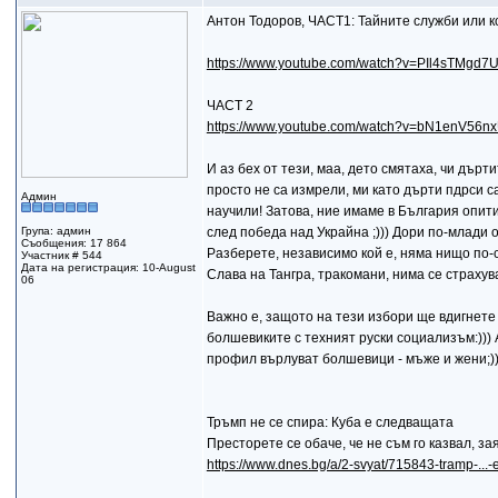
Антон Тодоров, ЧАСТ1: Тайните служби или к
https://www.youtube.com/watch?v=PIl4sTMgd7
ЧАСТ 2
https://www.youtube.com/watch?v=bN1enV56n
И аз бех от тези, маа, дето смятаха, чи дърт
просто не са измрели, ми като дърти пдрси с
Админ
научили! Затова, ние имаме в България опи
Група: админ
след победа над Украйна ;))) Дори по-млади от
Съобщения: 17 864
Разберете, независимо кой е, няма нищо по-с
Участник # 544
Дата на регистрация: 10-August
Слава на Тангра, тракомани, нима се страхува
06
Важно е, защото на тези избори ще вдигнете
болшевиките с техният руски социализъм:))) 
профил върлуват болшевици - мъже и жени;))
Тръмп не се спира: Куба е следващата
Престорете се обаче, че не съм го казвал, зая
https://www.dnes.bg/a/2-svyat/715843-tramp-...-