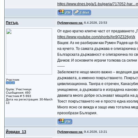
https://www.dnes.bg/a/1-bulgaria/717052-har..
Петър.
Публикувано на:
6.4.2026, 23:53
От едно кратко клипче част от предаването „
https://www.youtube.com/shorts/An9QZ326gVk
Вацев: Аз не разбирам как Румен Радев ще бо
на кучето. То самата държава е олигархична 
Българската държавност е олигархична по св
Дачков: И основните играчи толкова са силни 
------
Забележете нещо много важно – водещия дав
държавата, а именно покръстването. Покръст
Участник
цивилизационна. Тангра е отречен, Канасубиг
Група: Участници
унищожени, а държавата е изградена наново.
Съобщения: 460
двамата много добре осъзнават мащаба на дей
Участник # 5 893
Дата на регистрация: 30-March
Тоест покръстването не е просто една изоли
13
Много ясно се вижда и защо има тотална мед
преообрази България.
Йордан_13
Публикувано на:
9.4.2026, 13:21