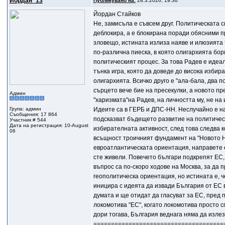
Йордан_13
Публикувано на:
28.3.2026, 19:36
Йордан Стайков
Не, замисъла е съвсем друг. Политическата с
деблокира, а е блокирана поради обясними п
зловещо, истината излиза наяве и илюзията т
по-различна пиеска, в която олигархията бор
политическият процес. За това Радев е идеалн
тънка игра, която да доведе до висока избир
олигархията. Всичко друго е "ала-бала, два 
сърцето вече бие на пресекулки, а новото пре
Админ
"харизмата"на Радев, на личността му, не на 
Група: админ
Идеите са в ГЕРБ и ДПС-НН. Неслучайно е нар
Съобщения: 17 864
подсказват бъдещето развитие на политическ
Участник # 544
Дата на регистрация: 10-August
избирателната активност, след това следва к
06
всъщност троичният фундамент на "Новото Нач
евроатлантическата ориентация, направете 
сте живели. Повечето българи подкрепят ЕС,
въпрос са по-скоро ходове на Москва, за да 
геополитическа ориентация, но истината е, ч
иницира с идеята да извади България от ЕС 
думата и ще отидат да гласуват за ЕС, пред п
локомотива "ЕС", когато локомотива просто с
дори тогава, България веднага няма да излезе
=====================================