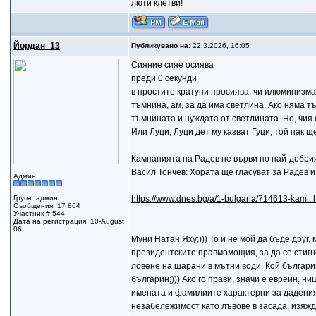
люти клетви!
Йордан_13
Публикувано на:
22.3.2026, 16:05
Сияние сияе осиява
преди 0 секунди
в простите кратуни просиява, чи илюминизма 
тъмнина, ам, за да има светлина. Ако няма т
тъмнината и нуждата от светлината. Но, чия 
Или Луци, Луци дет му казват Гуци, той пак щ
Кампанията на Радев не върви по най-добри
Васил Тончев: Хората ще гласуват за Радев и
Админ
Група: админ
https://www.dnes.bg/a/1-bulgaria/714613-kam..
Съобщения: 17 864
Участник # 544
Дата на регистрация: 10-August
06
Муни Натан Яху;))) То и не мой да бъде друг
президентските правмомощия, за да се стигне
ловене на шарани в мътни води. Кой българин
българин;))) Ако го прави, значи е евреин, 
имената и фамилиите характерни за даденият
незабележимост като лъвове в засада, изя