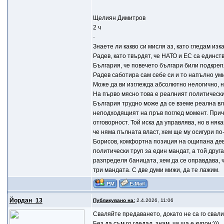
Щелиян Димитров
2 ч
·
Знаете ли какво си мисля аз, като гледам из
Радев, като твърдят, че НАТО и ЕС са единс
България, че повечето българи били подкреп
Радев саботира сам себе си и то напълно у
Може да ви изглежда абсолютно нелогично, н
На първо мясно това е реалният политически 
България трудно може да се вземе реална вла
неподходящият на пръв поглед момент. Причи
отговорност. Той иска да управлява, но в ня
че няма пълната власт, хем ще му осигури по
Борисов, комфортна позиция на ощипана деви
политически труп за един мандат, а той друг
разпределя баницата, хем да се оправдава, ч
три мандата. С две думи мижи, да те лажим.
Йордан_13
Публикувано на:
2.4.2026, 11:06
Сваляйте предаването, докaто не са го свалил
Без да съм го гледал, знам, чи ша е купон;)))