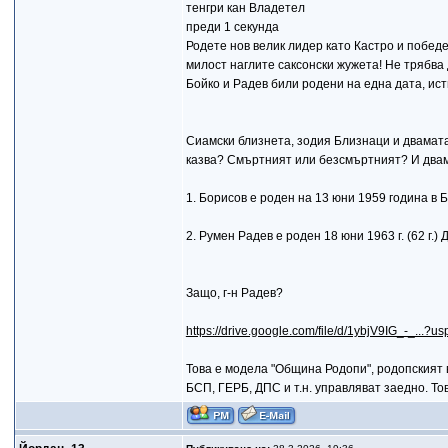
тенгри кан Владетел
преди 1 секунда
Родете нов велик лидер като Кастро и победе
милост наглите саксонски жужета! Не трябва 
Бойко и Радев били родени на една дата, исти
Сиамски близнета, зодия Близнаци и двамата.
казва? Смъртният или безсмъртният? И двам
1. Борисов е роден на 13 юни 1959 година в 
2. Румен Радев е роден 18 юни 1963 г. (62 г.)
Защо, г-н Радев?
https://drive.google.com/file/d/1ybjV9IG_-_...?us
Това е модела "Община Родопи", родопският 
БСП, ГЕРБ, ДПС и т.н. управляват заедно. 