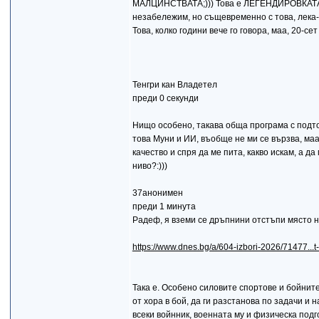
МАЛЦИНСТВАТА;))) Това е ЛЕГЕНДИРОВКАТА
незабележим, но същевременно с това, лека-
Това, колко години вече го говора, маа, 20-сет
Тенгри кан Владетел
преди 0 секунди
Нищо особено, такава обща програма с подточк
това Муни и ИИ, въобще не ми се вързва, маа
качество и спря да ме пита, какво искам, а да
ниво?:)))
37анонимен
преди 1 минута
Радеф, я вземи се дръпнини отстъпи място на
https://www.dnes.bg/a/604-izbori-2026/71477...t-
Taка е. Особено силовите спортове и бойните 
от хора в бой, да ги разстанова по задачи и
всеки войнник, военната му и физическа подг