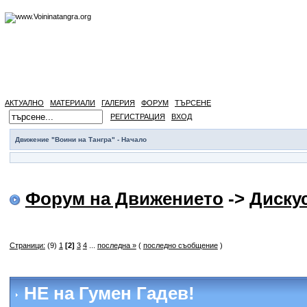
АКТУАЛНО
МАТЕРИАЛИ
ГАЛЕРИЯ
ФОРУМ
ТЪРСЕНЕ
РЕГИСТРАЦИЯ
ВХОД
Движение "Воини на Тангра" - Начало
Форум на Движението
->
Диску
Страници:
(9)
1
[2]
3
4
...
последна »
(
последно съобщение
)
НЕ на Гумен Гадев!