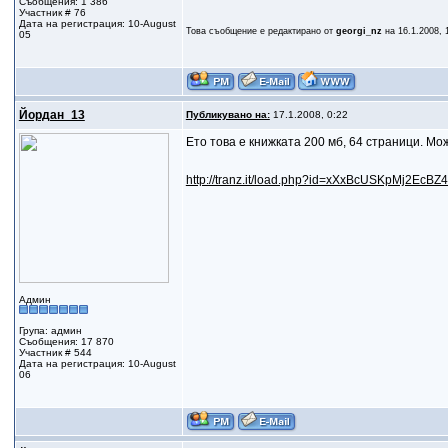
Съобщения: 1 386
Участник # 76
Дата на регистрация: 10-August
Това съобщение е редактирано от
georgi_nz
на 16.1.2008, 
05
Йордан_13
Публикувано на:
17.1.2008, 0:22
Ето това е книжката 200 мб, 64 страници. Мо
http://tranz.it/load.php?id=xXxBcUSKpMj2EcBZ
Админ
Група: админ
Съобщения: 17 870
Участник # 544
Дата на регистрация: 10-August
06