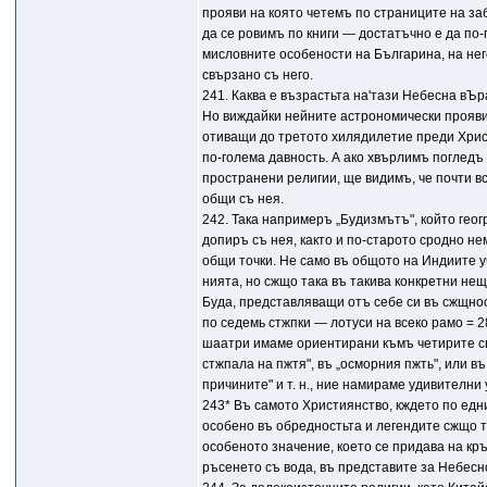
прояви на която четемъ по страниците на за
да се ровимъ по книги — достатъчно е да по
мисловните особености на Българина, на не
свързано съ него.
241. Каква е възрастьта на'тази Небесна вЪ
Но виждайки нейните астрономически прояви
отиващи до третото хилядилетие преди Хри
по-голема давность. А ако хвърлимъ поглед
пространени религии, ще видимъ, че почти в
общи съ нея.
242. Така напримеръ „Будизмътъ", който гео
допиръ съ нея, както и по-старото сродно не
общи точки. Не само въ общото на Индиите 
нията, но сжщо така въ такива конкретни не
Буда, представляващи отъ себе си въ сжщно
по седемь стжпки — лотуси на всеко рамо = 28 
шаатри имаме ориентирани къмъ четирите св
стжпала на пжтя", въ „осморния пжть", или 
причините" и т. н., ние намираме удивителни
243* Въ самото Християнство, кждето по едн
особено въ обредностьта и легендите сжщо т
особеното значение, което се придава на кр
ръсенето съ вода, въ представите за Небесн