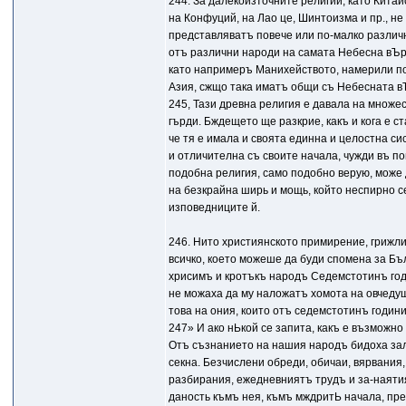
244. За далекоизточните религии, като Кита
на Конфуций, на Лао це, Шинтоизма и пр., не
представляватъ повече или по-малко различ
отъ различни народи на самата Небесна вЪра
като напримеръ Манихейството, намерили п
Азия, сжщо така иматъ общи съ Небесната в
245, Тази древна религия е давала на множес
гърди. Бждещето ще разкрие, какъ и кога е с
че тя е имала и своята единна и целостна с
и отличителна съ своите начала, чужди въ п
подобна религия, само подобно верую, може
на безкрайна ширь и мощь, който неспирно се
изповедниците й.
246. Нито християнското примирение, грижл
всичко, което можеше да буди спомена за Бъ
хрисимъ и кротъкъ народъ Седемстотинъ годин
не можаха да му наложатъ хомота на овчеду
това на ония, които отъ седемстотинъ годин
247» И ако нЬкой се запита, какъ е възможн
Отъ съзнанието на нашия народъ бидоха зал
секна. Безчислени обреди, обичаи, вярвания
разбирания, ежедневниятъ трудъ и за-наятия
даность къмъ нея, къмъ мждритЬ начала, пре