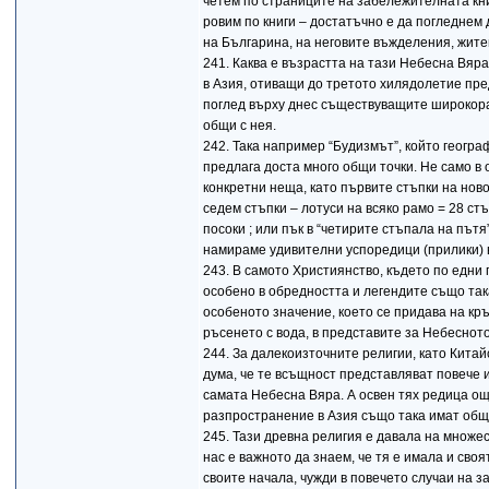
четем по страниците на забележителната кни
ровим по книги – достатъчно е да погледнем 
на Българина, на неговите въжделения, жите
241. Каква е възрастта на тази Небесна Вяр
в Азия, отиващи до третото хилядолетие пре
поглед върху днес съществуващите широкора
общи с нея.
242. Така например “Будизмът”, който геогра
предлага доста много общи точки. Не само в
конкретни неща, като първите стъпки на нов
седем стъпки – лотуси на всяко рамо = 28 ст
посоки ; или пък в “четирите стъпала на пътя
намираме удивителни успоредици (прилики) 
243. В самото Християнство, където по едни
особено в обредността и легендите също так
особеното значение, което се придава на кр
ръсенето с вода, в представите за Небесното
244. За далекоизточните религии, като Китай
дума, че те всъщност представляват повече 
самата Небесна Вяра. А освен тях редица ощ
разпространение в Азия също така имат общ
245. Тази древна религия е давала на множес
нас е важното да знаем, че тя е имала и сво
своите начала, чужди в повечето случаи на 