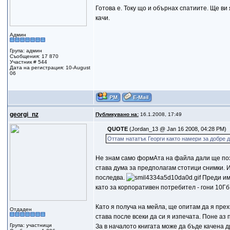
Готова е. Току що и обърнах спатиите. Ще ви
качи.
Админ
Група: админ
Съобщения: 17 870
Участник # 544
Дата на регистрация: 10-August
06
gеorgi_nz
Публикувано на:
16.1.2008, 17:49
QUOTE
(Jordan_13 @ Jan 16 2008, 04:28 PM)
Оттам нататък Георги както намери за добре д
Не знам само формАта на файла дали ще позво
става дума за предполагам стотици снимки. И
последва.
Преди има
като за корпоративен потребител - гони 10Гб
Като я получа на мейла, ще опитам да я прех
Отдаден
става после всеки да си я изпечата. Поне аз 
Група: участници
За в началото книгата може да бъде качена др