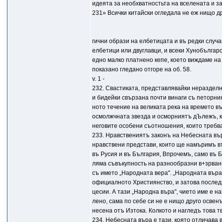
идеята за необхватностьта на вселената и з
231» Всички китайски огледала не еж нищо д
гични образи на елбетицата и въ редки случа
елбетици или двуглавци, и всеки Хунобългар
едно малко платнено кепе, което виждаме на 
показано гледано отгоре на об. 58.
v. 1 -
232. Свастиката, представлявайки неразделн
и бидейки свързана почти винаги съ петорни
ното течение на великата река на времето въ
осмолжчната звезда и осморниятъ дЪлежъ, к
неговите особени съотношения, които требв
233. Нравствениятъ законъ на Небесната въ
нравствени представи, които ще намъримъ в
въ Русия и въ България, Впрочемъ, само въ 
ляма съвъкупность на разнообразни в+зрвани
съ името „Народната вера". „Народната въра
официалното Християнство, и затова послед
цесии. А тази „Народна въpa", чието име е 
лено, сама по себе си не е нищо друго осве
несена отъ Изтока. Колкото и нагледъ това т
234. Небесната въра е тази, която отличава 