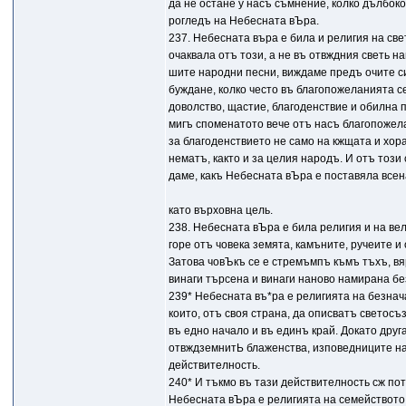
да не остане у насъ съмнение, колко дълбок
рогледъ на Небесната вЪра.
237. Небесната въра е била и религия на све
очаквала отъ този, а не въ отвждния светь на
шите народни песни, виждаме предъ очите с
буждане, колко често въ благопожеланията с
доволство, щастие, благоденствие и обилна 
мигъ споменатото вече отъ насъ благопожела
за благоденствието не само на кжщата и хорат
нематъ, както и за целия народъ. И отъ този 
даме, какъ Небесната вЪра е поставяла всен
като върховна цель.
238. Небесната вЪра е била религия и на вел
горе отъ човека земята, камъните, ручеите и
Затова човЪкъ се е стремъмпъ къмъ тъхъ, вя
винаги търсена и винаги наново намирана б
239* Небесната въ*ра е религията на безнач
които, отъ своя страна, да описватъ светос
въ едно начало и въ единъ край. Докато дру
отвждземнитЬ блаженства, изповедниците на
действителность.
240* И тъкмо въ тази действителность сж п
Небесната вЪра е религията на семейството,