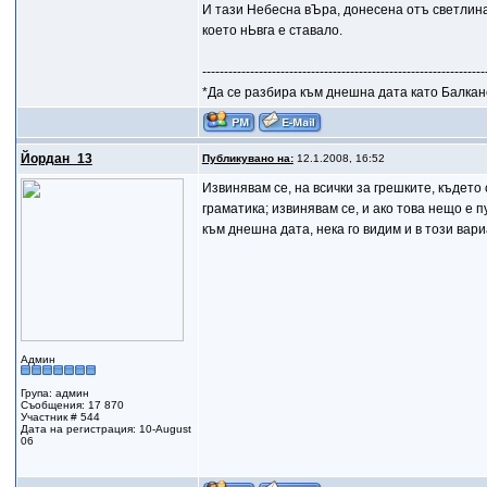
И тази Небесна вЪра, донесена отъ светлин
което нЬвга е ставало.
-----------------------------------------------------------------
*Да се разбира към днешна дата като Балкан
Йордан_13
Публикувано на:
12.1.2008, 16:52
Извинявам се, на всички за грешките, където
граматика; извинявам се, и ако това нещо е 
към днешна дата, нека го видим и в този вари
Админ
Група: админ
Съобщения: 17 870
Участник # 544
Дата на регистрация: 10-August
06