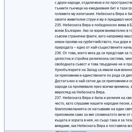
с други народи, отдалечени и по пространств
тънките гънчици на ежедневния бит е тази г
големите му изпитания. Небесната Вяра е би
своите живителни струи и му е придавал нео
235. Небесната Вяра е победоносно жива в Б
всеки Българин. Ако се взрем внимателно в т
съвсем странични факти, като например мас
някои прояви на гурбетчийството, пък дори 
природата – едно от най-съществените нача
236. От това, което мога да си представя за
цялостна и стройна религиозна система, чии
свободната съвест и това твърдение не е пра
Хунобългарите на Запад са имали към военоп
си припомним и единствените по рода си ди
Достатъчно е най-сетне да си припомним и 
народи са проявявали през всички времена, 
мироглед на Небесната Вяра.
237. Небесната Вяра е била и религия на свет
често, като слушаме нашите народни песни, 
благопожеланията се натъкваме на един свят
припомним само за миг споменатото вече от н
къщата и хората в нея, но също така и за тези
виждаме, как Небесната Вяра е поставяла вс