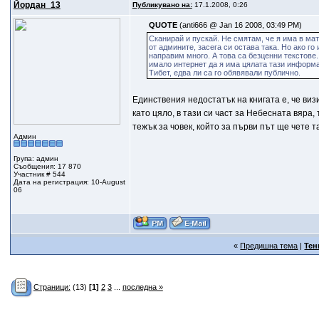
Йордан_13
Публикувано на:
17.1.2008, 0:26
QUOTE
(anti666 @ Jan 16 2008, 03:49 PM)
Сканирай и пускай. Не смятам, че я има в мат
от админите, засега си остава така. Но ако 
направим много. А това са безценни текстове.
имало интернет да я има цялата тази информа
Тибет, едва ли са го обявявали публично.
Единствения недостатък на книгата е, че ви
като цяло, в тази си част за Небесната вяра
тежък за човек, който за първи път ще чете т
Админ
Група: админ
Съобщения: 17 870
Участник # 544
Дата на регистрация: 10-August
06
«
Предишна тема
|
Тен
Страници:
(13)
[1]
2
3
...
последна »