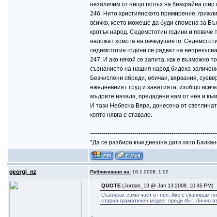
незаличим от нищо полъх на безкрайна шир и
246. Нито християнското примирение, грижл
всичко, което можеше да буди спомена за Бъ
кротък народ. Седемстотин години и повече те
наложат хомота на овчедушието. Седемстотин
седемстотин години се радват на непрекъсна
247. И ако някой се запита, как е възможно 
съзнанието на нашия народ бидоха заличени 
Безчислени обреди, обичаи, вярвания, суеве
ежедневният труд и занятията, изобщо всичк
мъдрите начала, предадени нам от нея и към
И тази Небесна Вяра, донесена от светлина
която нявга е ставало.
-----------------------------------------------------------------
*Да се разбира към днешна дата като Балкан
gеorgi_nz
Публикувано на:
16.1.2008, 1:02
QUOTE
(Jordan_13 @ Jan 13 2008, 10:45 PM)
Сканирах само част от нея. Ако е сканирам ня
стария граматичен модел, преди 45 г. Лично а