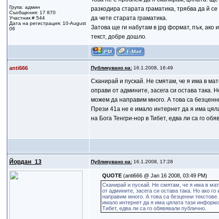
Група: админ
разкодира старата граматика, трябва да й се 
Съобщения: 17 870
да чете старата граматика.
Участник # 544
Дата на регистрация: 10-August
Затова ще ги набутам в jpg формат, пък, ако 
06
текст, добре дошло.
anti666
Публикувано на:
16.1.2008, 16:49
Сканирай и пускай. Не смятам, че я има в ма
оправи от админите, засега си остава така. 
можем да направим много. А това са безценни
Прези 41а не е имало интернет да я има цял
на Бога Тенгри-нор в Тибет, едва ли са го об
Йордан_13
Публикувано на:
16.1.2008, 17:28
QUOTE
(anti666 @ Jan 16 2008, 03:49 PM)
Сканирай и пускай. Не смятам, че я има в мат
от админите, засега си остава така. Но ако 
направим много. А това са безценни текстове.
имало интернет да я има цялата тази информа
Тибет, едва ли са го обявявали публично.