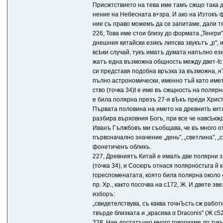
Присжтствието на тева име тамъ сжщо така д
нение на Небесната в+зра. И ако на Изтокъ ф
ние съ право можемъ да се запитаме, дали тя
226, Това име стои близу до формата „Тенгри"
днешния китайски езикъ липсва звукътъ „р", и
всЬки случай, тукъ иматъ думата напълно език
жатъ една възможна общность между двет-fc 
си представя подобна връзка за възможна, н
пълно астрономически, именно тъй като име
ство (точка 34)t е име въ сжщность на полярн
е била полярна презъ 27-я вЪкъ преди Христ
Първата половина на името на древнитЬ кит
разбира върховния Богъ, при все че навсЬкжд
Иванъ Гължбовъ ми съобщава, че въ много о
първоначално значение „день", „светлина", „
фонетиченъ обликъ.
227, Древниятъ Китай е ималъ две полярни з
(точка 34), и Сосюръ отнася полярностьта й 
гореспоменатата, която била полярна около 4
пр. Хр., както посочва на с172, Ж. И двете з
изборъ:
„свидетелствува, съ каква точнЪсть сж работ
твърде близката и „красива α Draconis" (Ж с52
228. Ние достатъчно много говорихме до тук