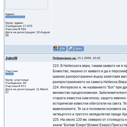
Админ
Група: админ
Съобщения: 17 870
Участник # 544
Дата на регистрация: 10-August
06
JulesW
Публикувано на:
15.1.2008, 10:42
223. В Небесната вяра, такава каквато ни я
Божество, лишено от каквато и да е персони
Участник
широко разпространено върху азиятския мате
Група: участници
разпространението на самата Небесна Вяра 
Съобщения: 60
Участник # 871
224. Интересно е, че названието “Бог” при д
Дата на регистрация: 11-March
07
множество предположения. Забележителното в
старата известна нам епоха, защото именно
исторически известни обитатели на света. Т
вавилоняните. Те са и положили основите на
четвъртото и третото хилядолетие преди Хр
225. На около 120 км. северно от столицата 
значи “Богово Езеро”(Божие Езеро).Присъств