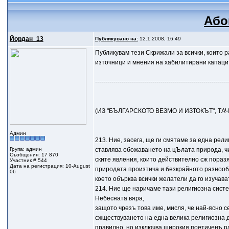
Або
Йордан_13
Публикувано на:
12.1.2008, 16:49
Публикувам тези Скрижали за всички, които 
източници и мнения на хабилитирани капаците
-----------------------------------------------------------------
(ИЗ "БЪЛГАРСКОТО ВЕЗМО И ИЗТОКЪТ", ТАЧ
Админ
213. Ние, засега, ще ги смятаме за една рел
Група: админ
ставлява обожаването на цЪлата природа, ч
Съобщения: 17 870
ските явления, които действително сж пораз
Участник # 544
Дата на регистрация: 10-August
природата произтича и безкрайното разноо
06
което обърква всички желатели да го изучава
214. Ние ще наричаме тази религиозна сист
Небесната вяpa,
защото чрезъ това име, мисля, че най-ясно 
сжществуването на една велика религиозна д
правилно, но изключва широкия поетиченъ ра