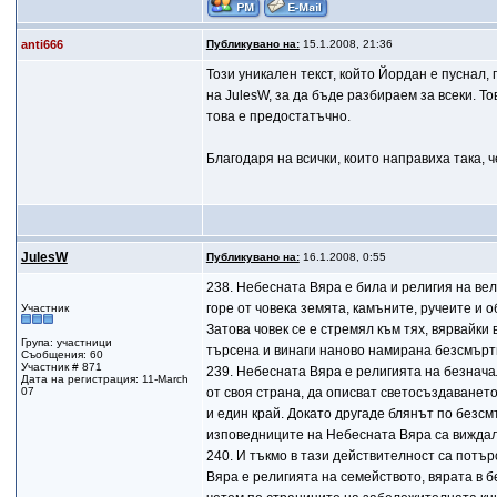
anti666
Публикувано на:
15.1.2008, 21:36
Този уникален текст, който Йордан е пуснал
на JulesW, за да бъде разбираем за всеки. То
това е предостатъчно.
Благодаря на всички, които направиха така, ч
JulesW
Публикувано на:
16.1.2008, 0:55
238. Небесната Вяра е била и религия на вел
горе от човека земята, камъните, ручеите и о
Участник
Затова човек се е стремял към тях, вярвайки
Група: участници
търсена и винаги наново намирана безсмърт
Съобщения: 60
Участник # 871
239. Небесната Вяра е религията на безначал
Дата на регистрация: 11-March
07
от своя страна, да описват светосъздаванет
и един край. Докато другаде блянът по безс
изповедниците на Небесната Вяра са виждал
240. И тъкмо в тази действителност са потъ
Вяра е религията на семейството, вярата в 