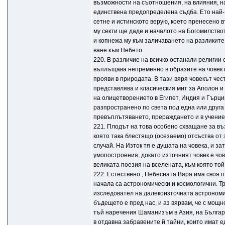
възможности на съотношения, на влияния, н
единствена предопределена съдба. Ето най-
сетне и истинското верую, което пренесено 
му секти ще даде и началото на Богомилство
и копнежа му към заличаването на разликите
ване към Небето.
220. В различие на всичко останали религии
въплъщава непременно в образите на човек 
прояви в природата. В тази вяря човекът чес
представлява и класическия мит за Аполон и 
на олицетворението в Египет, Индия и Гърци
разпространено по света под една или друга
превъплътяването, прераждането и в учение
221. Плодът на това особено схващане за в
която така блестящо (осезаемо) отсъства от 
случай. На Изток тя е душата на човека, и за
умопостроения, докато източният човек е чов
великата поезия на вселената, към която то
222. Естествено , Небесната Вяра има своя пъ
начала са астрономически и космологични. Т
изследовател на далекоизточната астрономи
бъдещето е пред нас, и аз вярвам, че с мощн
тъй наречения Шаманизъм в Азия, на Българ
в отдавна забравените й тайни, които имат 