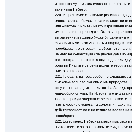
и копнежа му къмъ заличаването на разликит
ване къмъ Небето.
220. Въ различие отъ всички религии създад
олицетворява обожествяваните сили, не ги 
или животно. Силите биватъ изразявани чре
имъ прояви въ природата. Въ тази вера чове
въ растение, въ дърво (може би далеченъ отг
сическиятъ митъ за Аполонъ и Дафна), въ кам
преображение отговаря на обратното на оли
За него не сжществува специална дума въ ев
разпространено по света подъ една или дру
роля въ Индиите съ религиозните теории за
нието за нирваана.
221. Плодътъ на това особенно схващане за
е изключителната любовь къмъ природата, — 
ствува отъ западните религии. На Западъ пр
най-добрия случай. На Изтокъ тя е душата на
тикъ и търси да забрави себе си въ своите з
ниятъ човекъ е човекъ на целостния духъ, н
действителностьта и на великата поезия на 
приобщава.
222. Естествено, Небесната вера има своя пъ
ньото Небе", и затова никакъ не е чудно, че