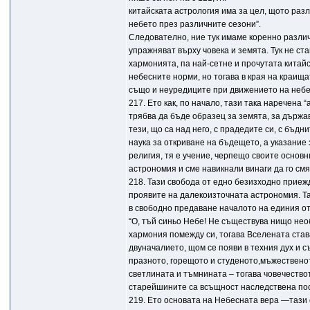
китайската астрология има за цел, щото разл
небето през различните сезони”.
Следователно, ние тук имаме коренно различ
упражняват върху човека и земята. Тук не ст
хармонията, па най-сетне и прочутата китай
небесните норми, но тогава в края на краищ
също и неуредиците при движението на небес
217. Ето как, по начало, тази така наречена 
трябва да бъде образец за земята, за държав
тези, що са над него, с прадедите си, с бъд
наука за откриване на бъдещето, а указание з
религия, тя е учение, черпещо своите основн
астрономия и сме навикнали винаги да го см
218. Тази свобода от едно безизходно приеж
проявите на далекоизточната астрономия. Та
в свободно предаване началото на единия от 
“О, тъй синьо Небе! Не съществува нищо необ
хармония помежду си, тогава Вселената става
двуначалието, щом се появи в техния дух и 
празното, горещото и студеното,мъжественот
светлината и тъмнината – тогава човечество
старейшините са всъщност наследствена пос
219. Ето основата на Небесната вера —тази 