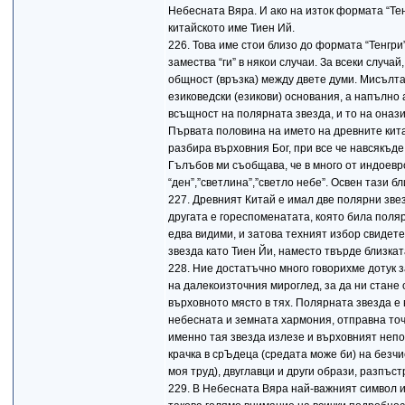
Небесната Вяра. И ако на изток формата “Тен
китайското име Тиен Ий.
226. Това име стои близо до формата “Тенгри”
замества “ги” в някои случаи. За всеки случа
общност (връзка) между двете думи. Мисълта
езиковедски (езикови) основания, а напълно
всъщност на полярната звезда, и то на онази
Първата половина на името на древните кит
разбира върховния Бог, при все че навсякъде
Гълъбов ми съобщава, че в много от индоевр
“ден”,”светлина”,”светло небе”. Освен тази 
227. Древният Китай е имал две полярни звез
другата е гореспоменатата, която била полярн
едва видими, и затова техният избор свидете
звезда като Тиен Йи, наместо твърде близката
228. Ние достатъчно много говорихме дотук з
на далекоизточния мироглед, за да ни стане
върховното място в тях. Полярната звезда е
небесната и земната хармония, отправна точ
именно тая звезда излезе и върховният непо
крачка в срЪдеца (средата може би) на безчи
моя труд), двуглавци и други образи, разпъс
229. В Небесната Вяра най-важният символ 