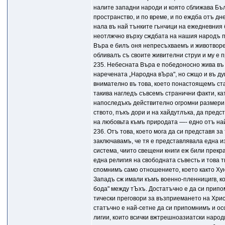
налите западни народи и която сближава Бъл
пространство, и по време, и по еждба отъ д
нала въ най тънките гънчици на ежедневния 
неотлжчно върху сждбата на нашия народъ п
Bъpa е билъ оня непресъхваемъ и животворен
обливалъ съ своите живителни струи и му е 
235. Небесната Bъpa е победоносно жива въ 
наречената „Народна вЪра", но сжщо и въ ду
внимателно въ това, което понастоящемъ ст
такива нагледъ съвсемъ странични факти, к
напоследъкъ действително огромни размери,
ството, пъкъ дори и на хайдутлъка, да пред
на любовьта къмъ природата —- едно отъ на
236. Отъ това, което мога да си представя з
заключавамъ, че тя е представлявала една 
система, чиито свещени книги еж били прекр
една религия на свободната съвесть и това т
спомнимъ само отношението, което както Хун
Западъ сж имали къмъ военно-пленницигв, ко
бода" между тЪхъ. Достатъчно е да си прип
тически преговори за възприемането на Хрис
статъчно е най-сетне да си припомнимъ и о
лигии, които всички вжтрешноазиатски народ