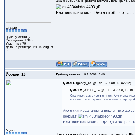
Ако я сканираш цялата някога - все ще се на
Или поне най малко в Djvu да я обърне. Та 
Отдаден
Група: участници
Съобщения: 1 386
Участник # 76
Дата на регистрация: 10-August
05
Йордан_13
Публикувано на:
16.1.2008, 3:40
QUOTE
(georgi_nz @ Jan 16 2008, 12:02 AM)
QUOTE
(Jordan_13 @ Jan 13 2008, 10:45 
Сканирах само част от нея. Ако е сканира
поради стария граматичен модел, преди 45
Ако я сканираш цялата някога - все ще с
формат.
Или поне най малко в Djvu да я обърне.
Админ
Това не е проблем да я сканирам, цялата. Ще