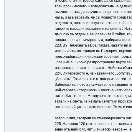
и космологични. Требва само да се съжалява
този проникновенъ изследователь на далеко
възможностьта да научимъ нещо повече отно
насъ, и азъ вервамъ, че съ мощнрто средств
ведството, както и съ изучаването на тъй н
гарските народни вервания и на ония въ Изт
дълбоко въ отдавна забравените й тайни, ко
представляватъ мждростьта, набирана презъ
223. Въ Небесната вЪpa, такава каквато ни 
исторически материали въ България, върховн
персонификация или олицетворение, представ
Това име е широко разпространено върху ази
разпространението на самата Небесна вЪpa
224. Интересното е, че названието „Богъ" въ
„Денгиръ", Този фактъ е отдавна известенъ 
Забележителното въ случая е, че названието
най-старата исторически известна намъ епо
ните обитатели на Междуречието, еж и едни 
татели на света. Те нематъ семитски произхо
ната асирийците и вавилоняните. Те еж и сл
астрономия, създали еж клинообразното пис
225, На около 120 клм. северно отъ столицат
едно отъ най-голЪмитЪ тибетски езера — Тен