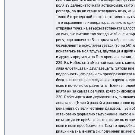
роля въ далекоизточната астрономия, както 
рогледъ, за да ни стане отведнажъ ясно, че
телно й отрежда най-върховното место въ тЬ
тя е върховниятъ императоръ, великото еди
отправна точка на езърхестествената цялост
да има, ако именно тая звезда излЪзне и в
ригЬ, още повече че Българската образность 
безчисленитЪ осмолжчни звезди (точка 56), е
понатагъкъ въ моя трудъ), двуглавци и други
и другигЬ предмети на Българския селянинъ.
229. Въ Небесната вЪра най-важниятъ симво
лява елбетицата и двуглавецътъ. Затова ние
подробности, свързани съ преображенията н
биватъ основно разглеждани и откриватъ изв
ясно и по-точно се разчетатъ тЬхнитъ подро
нията ни за самата религия, която символиз
230. Елбетицата или двуглавецътъ, символизи
лената съ цЪлия й развой и разностранни п
рена книга съ величествени размери. ТЪзи о
установено формално съдържание, както е н
не може да се прибави, нито отнеме въ стро
нови и нови преображения. Така тe придобив
риации на значенията си, подчинени всички 