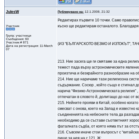
JulesW
Публикувано на:
12.1.2008, 21:32
Редактирах първите 10 точки. Само правописн
късно ще редактирам останалото. Благодаря
Участник
Група: участници
Съобщения: 60
Участник # 871
(ИЗ "БЪЛГАРСКОТО ВЕЗМО И ИЗТОКЪТ", ТАЧ
Дата на регистрация: 11-March
07
213. Ние засега ще ги смятаме за една рели
тежест пада върху астрономическите явлени
произтича и безкрайното разнообразие на об
214. Ние ще наричаме тази религиозна систе
съдържание. Сосюр , който също е стигнал д
нарича “Физико-Астрономическата религия” ,
отпечатан в словото й, долитащо до нас от в
215. Нейните прояви в Китай, особено когато
смесват с онова, което на Запад е известно 
съединенията на небесните тела да разгадав
необходимо да се състави съответният хорос
фаталната съдба, от която няма път за отстъ
216. Съвсем иначе стои въпросът с “китайска
пише за нея на с 121, Ж: