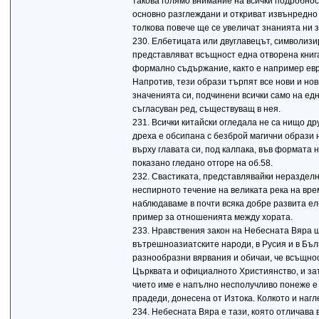
такова голямо внимание на всички подробнос
основно разглеждани и откриват извънредно 
толкова повече ще се увеличат знанията ни з
230. Елбетицата или двуглавецът, символизир
представляват всъщност една отворена книга
формално съдържание, както е например евре
Напротив, тези образи търпят все нови и но
значенията си, подчинени всички само на ед
съгласуван ред, съществуващ в нея.
231. Всички китайски огледала не са нищо др
дреха е обсипана с безброй магични образи 
върху главата си, под калпака, във формата 
показано гледано отгоре на об.58.
232. Свастиката, представлявайки неразделн
неспирното течение на великата река на вре
наблюдаваме в почти всяка добре развита е
пример за отношенията между хората.
233. Нравствения закон на Небесната Вяра 
вътрешноазиатските народи, в Русия и в Бъл
разнообразни вярвания и обичаи, че всъщнос
Църквата и официалното Християнство, и зат
чието име е напълно несполучливо понеже е
прадеди, донесена от Изтока. Колкото и нагл
234. Небесната Вяра е тази, която отличава