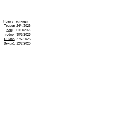
Нови участници
Теодор
24/4/2026
bohi
11/11/2025
rodop
30/8/2025
RuMan
27/7/2025
Венци1
12/7/2025