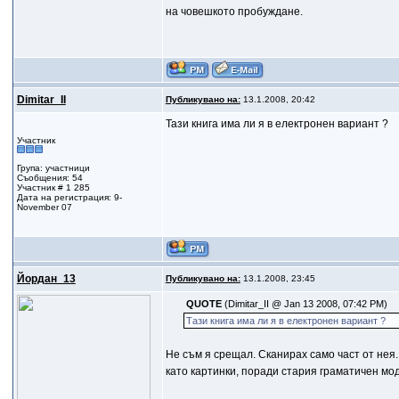
на човешкото пробуждане.
Dimitar_II
Публикувано на:
13.1.2008, 20:42
Тази книга има ли я в електронен вариант ?
Участник
Група: участници
Съобщения: 54
Участник # 1 285
Дата на регистрация: 9-
November 07
Йордан_13
Публикувано на:
13.1.2008, 23:45
QUOTE
(Dimitar_II @ Jan 13 2008, 07:42 PM)
Тази книга има ли я в електронен вариант ?
Не съм я срещал. Сканирах само част от нея.
като картинки, поради стария граматичен мод