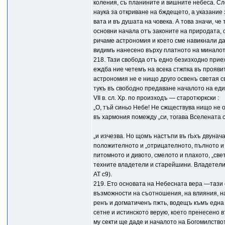
коления, съ планините и вишните небеса. Сл
наука за откриване на бждещето, а указание
вата и въ душата на човека. А това значи, че 
основни начала отъ законите на природата, о
ричаме астрономия и което сме навикнали да
видимъ нанесено върху платното на миналот
218. Тази свобода отъ едно безизходно при
еждба ние четемъ на всека стжпка въ прояви
астрономия не е нищо друго освенъ светая 
тукъ въ свободно предаване началото на еди
VII в. сл. Хр. по произходъ — старотюркски :
„О, тъй синьо Небе! Не сжществува нищо не о
въ хармония помежду „си, тогава Вселената с
„и изчезва. Но щомъ настъпи въ гЬхъ двунач
положителното и „отрицателното, пълното и 
питомното и дивото, смелото и плахото, „св
техните владетели и старейшини. Владетели
АТ с9).
219. Ето основата на Небесната вера —тази 
възможности на съотношения, на влияния, н
ренъ и догматиченъ пжть, водещъ къмъ една
сетне и истинското верую, което пренесено 
му секти ще даде и началото на Богомилство