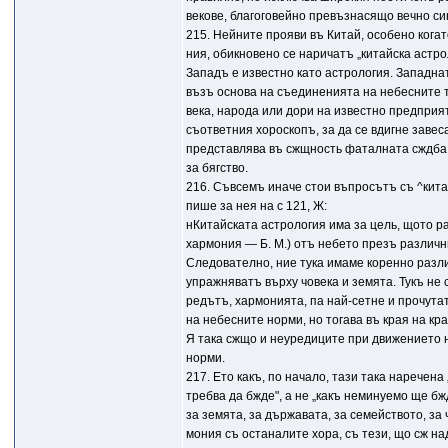
векове, благоговейно превъзнасящо вечно си
215. Нейните прояви въ Китай, особено когат
ния, обикновено се наричатъ „китайска астро
Западъ е известно като астрология. Западна
възъ основа на съединенията на небесните 
века, народа или дори на известно предприят
съответния хороскопъ, за да се вдигне заве
представлява въ сжщность фаталната сждба,
за бягство.
216. Съвсемъ иначе стои въпросътъ съ ^кита
пише за нея на с 121, Ж:
нКитайската астрология има за цель, щото р
хармония — Б. М.) отъ небето презъ различн
Следователно, ние тука имаме коренно разли
упражняватъ върху човека и земята. Тукъ не
редътъ, хармонията, па най-сетне и прочута
на небесните норми, но тогава въ края на к
Я така сжщо и неуредиците при движението 
норми.
217. Ето какъ, по начало, тази така наречена
требва да бжде", а не „какъ неминуемо ще б
за земята, за държавата, за семейството, за
мония съ останалите хора, съ тези, що сж на