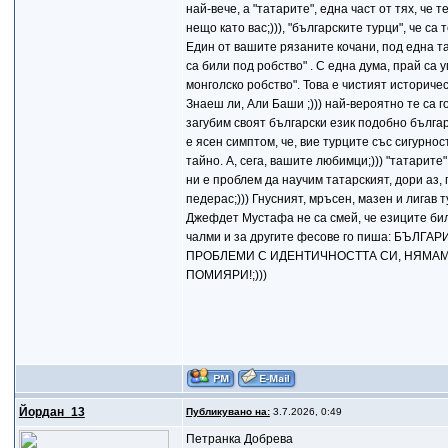
най-вече, а "татарите", една част от тях, че 
нещо като вас;))), "българските турци", 
Един от вашите рязаните кочани, под една тат
са били под робство" . С една дума, прай са у
монголско робство". Това е чистият историче
Знаеш ли, Али Баши ;))) най-вероятно те са г
загубим своят български език подобно българ
е ясен симптом, че, вие турците със сигурнос
тайно. А, сега, вашите любимци;))) "татарите"
ни е проблем да научим татарският, дори аз, 
педерас;))) Гнусният, мръсен, мазен и лигав 
Джефдет Мустафа не са смей, че езиците били 
чалми и за другите фесове го пиша: БЪЛ
ПРОБЛЕМИ С ИДЕНТИЧНОСТТА СИ, НЯМАМЕ
ПОМИЯРИ!;)))
Йордан_13
Публикувано на:
3.7.2026, 0:49
Петранка Добрева