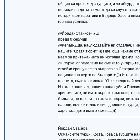
общия си произход с турците, и че абсурднот
периоди на детство могат да се случат в ис
исторически наративи в бъдеще. Засега няма 
горчива усмивка.
@ЙорданСтайков-ч7щ
преди 0 секунди
@Kenan-Z Да, наблюдавайте ни отдалеч. Ние н
нашите "братя тюрки";))) Ние, още чакаме от
наем за притежанието ан Източна Тракия. Ког
ли, турче, определено не сме като унгарците,
стоейки срещу нас по въпроса за Северна Ма
национална черта на българите;))) И така, и 
планета, където символа IYI се среща най-чес
И така е написал, нашият кана субиги Пресия
християните, не им отвърнаха със същото, но 
българи, не говори за тях като тюрки, нито кат
народи, включително и вие, днешните турци, 
харчлъка, дето имате към нас;)))
=====================================
Йордан Стайков
Османските турци, Коста. Това са турците на