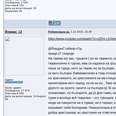
Съобщения: 2 645
Участник # 700
Дата на регистрация: 22-
September 06
Йордан_13
Публикувано на:
1.12.2025, 15:38
https://www.youtube.com/watch?v=oZDX-c1Qz9
@ЙорданСтайков-ч7щ
преди 27 секунди
На такива кат вас, турците ( но не тюрките), 
тюркоезично е турско, има си надписи на гръ
пише за турци, нито за тюрки, но за българи, 
си като българи. Емблематичен в това отнош
на християните, но християните не им отвърна
Админ
проектирани като народ, ха-ха-ха-ха... Така 
Група: админ
другото за хуните, хуните са българи;))) Те 
Съобщения: 17 873
споменават, но българите, да;))) Для таких, к
Участник # 544
Дата на регистрация: 10-August
турки и вообще всё тюркское – это турецкое,
06
нигде не говорится ни о турках, ни о тюрках, 
называют себя болгарами. Показательна в эт
добра христианам, но христиане не ответили 