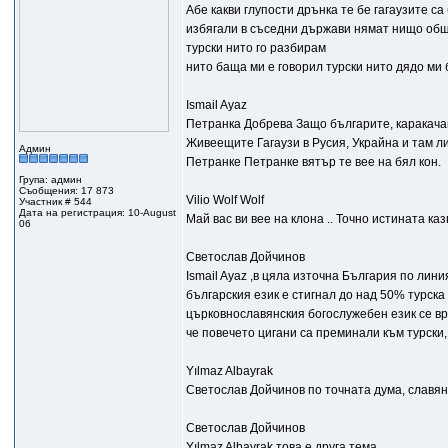
Абе какви глупости дрънка те бе гагаузите са
избягали в съседни държави нямат нищо общо
турски нито го разбирам
нито баща ми е говорил турски нито дядо ми 
Ismail Ayaz
Петранка Добрева Защо българите, каракачан
Живеещите Гагаузи в Русия, Украйна и там ли
Админ
Петранке Петранке вятър те вее на бял кон.
Група: админ
Съобщения: 17 873
Vilio Wolf Wolf
Участник # 544
Дата на регистрация: 10-August
Май вас ви вее на клона .. Точно истината каз
06
Светослав Дойчинов
Ismail Ayaz ,в цяла източна България по лини
българския език е стигнал до над 50% турск
църковнославянския богослужебен език се вр
че повечето цигани са преминали към турски,
Yılmaz Albayrak
Светослав Дойчинов по точната дума, славян
Светослав Дойчинов
Yılmaz Albayrak,това е друга тема.