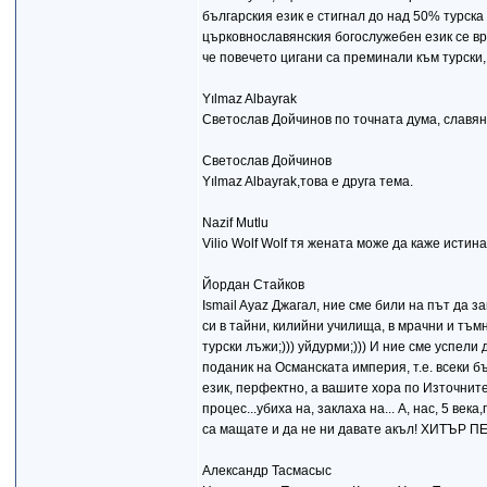
българския език е стигнал до над 50% турск
църковнославянския богослужебен език се вр
че повечето цигани са преминали към турски,
Yılmaz Albayrak
Светослав Дойчинов по точната дума, славян
Светослав Дойчинов
Yılmaz Albayrak,това е друга тема.
Nazif Mutlu
Vilio Wolf Wolf тя жената може да каже исти
Йордан Стайков
Ismail Ayaz Джагал, ние сме били на път да 
си в тайни, килийни училища, в мрачни и тъмн
турски лъжи;))) уйдурми;))) И ние сме успели
поданик на Османската империя, т.е. всеки б
език, перфектно, а вашите хора по Източните
процес...убиха на, заклаха на... А, нас, 5 век
са мащате и да не ни давате акъл! ХИТЪР П
Александр Тасмасыс