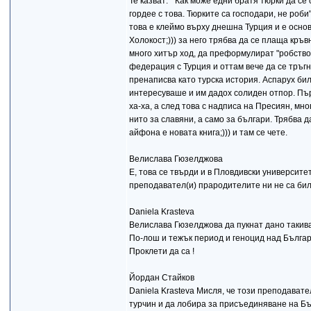
Те казват: " Как може едни братя тюрки да с
гордее с това. Тюрките са господари, не роби
това е клеймо върху днешна Турция и е основа
Холокост;))) за него трябва да се плаща кръв
много хитър ход, да преформулират "робство
федерация с Турция и оттам вече да се тръгн
пренаписва като турска история. Аспарух бил 
интересуваше и им дадох солиден отпор. Първ
ха-ха, а след това с надписа на Пресиян, мно
нито за славяни, а само за българи. Трябва д
айфона е новата книга;))) и там се чете.
Велислава Гюзелджова
Е, това се твърди и в Пловдивски университет
преподавател(и) прародителите ни не са били
Daniela Krasteva
Велислава Гюзелджова да пукнат дано такива
По-лош и тежък период и геноцид над Българ
Проклети да са !
Йордан Стайков
Daniela Krasteva Мисля, че този преподавате
турчин и да лобира за присъединяване на Бъл