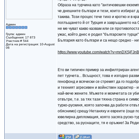
Образа на турчина като "античовешки екземпля
че днешните българи и тези, които избират д
такива. Този процес тече тихо и кротко и в
поглъщането й от Турция и завръщането на О
Админ
не ме чуват какво казвам или се противопос
Група: админ
ужас, който днес е родил "българските турци",
Съобщения: 17 873
България като българи и са нещо средно - нит
Участник # 544
Дата на регистрация: 10-August
06
https://www.youtube.com/watch?v=mnDXSjFJnB
Ето ви типичен пример за инфилтриран агент 
пет турчета... Всъщност, това е изгодно раз
генофонд и всячески се стремят да го подобря
и техният агресивен и войнствен характер - и
най-вече жените. Мъжете и момчетата се убива
отвътре, т.е. за тях тази тяхна страна е сим
турко-рускиня, която започва да работи отв
обяснимо) срещу Нетаняху и евреите (още по-
ювелирна дипломация, която засяга руско-тур
средство, за руснаците, тя е оръжие! За Роди