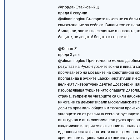
@ЙорданСтайков-ч7щ
преди 0 секунди
@atinaninoglou Българите никога не са били т
самосъзнание за себе си. Винаги сме се нари
български, заети впоследствие от тюрките, ко
бащите, не децата! Децата са тюрките!
@Kenan-Z
преди 3 дни
@atinaninoglou Приятелю, не можеш да обясн
резултат на Руско-турските войни и винаги с
промиването на мозъците на християнски ор
пропаганда в руските царски институции и еф
великият литературен деятел Достоевски, вя
изобразяваща турците като опашати дяволи, 
страна, въпреки че унгарците са били набож
никога не са демонизирали мюсюлманските си
дори са приемали общия им тюркски произход
унгарците са от различна секта от руснаците
антитурска и антимюсюлманска руска пропаган
академично историческо списание попаднах 
идеологическата фанатизъм на съвременната
християнски националисти се опитват да съз