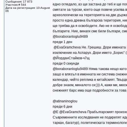
Съобщения: 17 873
едно огледало, аз ще застана до теб и ще пог
Участник # 544
Дата на регистрация: 10-August
смятате за турски, което още повече усилва в
06
археологически на територията на две държав
просто една древна българска територия, нищ
ще трябва да я освободите. Ако не я освободи
българите. Ние, винаги сме били българи, сме 
@boraboranloglu9489
преди 1 ден
​ @EvaGramcheva Не. Грешиш. Дори имената н
изключение на Аспарух. Дори името „Борис“ (
@ЙорданСтайков-ч7щ
преди 0 секунди
@boraboranloglu9489 Няма такова нещо като ту
защо е влязъл в именната ни система снежния
календар, чийто реплика е китайският. Твърде 
добре знаем, миналото си;))) А, кажи ми, мю
снежният барс има още подробности за това и
@atinaninoglou
преди 6 дни
@E @EvaGramcheva Прабългарският произход 
Съвременните изследвания не подкрепят идея
таркан, багатур), политическата терминологи