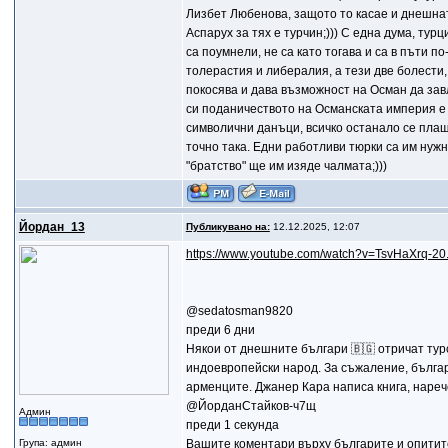
Лизбет Любенова, защото то касае и днешнат
Аспарух за тях е турчин;))) С една дума, тур
са поумнели, не са като тогава и са в пъти 
толерастия и либералия, а тези две болести,
покосява и дава възможност на Осман да зав
си поданичеството на Османската империя е роб
символични данъци, всичко останало се плаща
точно така. Едни работливи тюрки са им нужни
"братство" ще им изяде чалмата;)))
Йордан_13
Публикувано на:
12.12.2025, 12:07
https://www.youtube.com/watch?v=TsvHaXrq-2
@sedatosman9820
преди 6 дни
Някои от днешните българи 🇧🇬 отричат ​​ту
индоевропейски народ. За съжаление, бълга
арменците. Джанер Кара написа книга, нарече
@ЙорданСтайков-ч7щ
Админ
преди 1 секунда
Група: админ
Вашите коментари върху българите и опитите