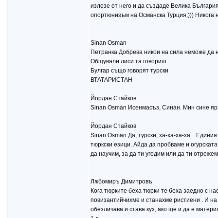
излезе от него и да създаде Велика България
опортюнизъм на Османска Турция;))) Никога н
Sinan Osman
Петранка Добрева никои на сила неможе да 
Общували лиси та говориш
Булгар също говорят турски
ВТАТАРИСТАН
Йордан Стайков
Sinan Osman Исенмасъз, Синан. Мин сине ярат
Йордан Стайков
Sinan Osman Да, турски, ха-ха-ха-ха... Единия
тюркски езици. Айда да пробваме и огурската 
да научим, за да ти угодим или да ти отреже
Лѫбомиръ Димитровъ
Кога тюрките беха тюрки те беха заедно с на
повизантийчихме и станахме ристиени . И на 
обезличава и става кух, ако ще и да е матер