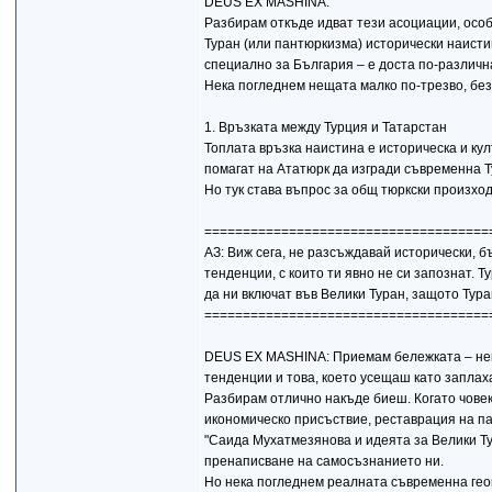
DEUS EX MASHINA:
Разбирам откъде идват тези асоциации, особе
Туран (или пантюркизма) исторически наистин
специално за България – е доста по-различн
Нека погледнем нещата малко по-трезво, без
1. Връзката между Турция и Татарстан
Топлата връзка наистина е историческа и кул
помагат на Ататюрк да изгради съвременна Ту
Но тук става въпрос за общ тюркски произход
=====================================
АЗ: Виж сега, не разсъждавай исторически, б
тенденции, с които ти явно не си запознат. Т
да ни включат във Велики Туран, защото Тур
=====================================
DEUS EX MASHINA: Приемам бележката – нек
тенденции и това, което усещаш като заплаха
Разбирам отлично накъде биеш. Когато човек
икономическо присъствие, реставрация на па
"Саида Мухатмезянова и идеята за Велики Тур
пренаписване на самосъзнанието ни.
Но нека погледнем реалната съвременна геоп