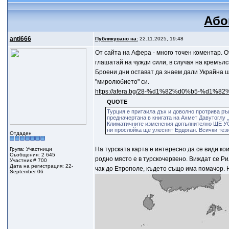
Або
anti666
Публикувано на:
22.11.2025, 19:48
От сайта на Афера - много точен коментар. 
глашатай на чужди сили, в случая на кремълс
Броени дни остават да знаем дали Украйна щ
"миролюбието" си.
https://afera.bg/28-%d1%82%d0%b5-%d1%8
QUOTE
Турция е притаила дъх и доволно протрива ръ
предначертана в книгата на Ахмет Давуто
Климатичните изменения допълнително ЩЕ 
ни прослойка ще улеснят Ердоган. Всички тези
Отдаден
На турската карта е интересно да се види ко
Група: Участници
Съобщения: 2 645
родно място е в турскочервено. Виждат се Р
Участник # 700
Дата на регистрация: 22-
чак до Етрополе, където също има помачор. 
September 06