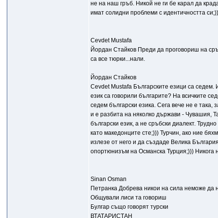
не на наш гръб. Никой не ги бе карал да крад
имат солидни проблеми с идентичността си;)
Cevdet Mustafa
Йордан Стайков Преди да проговориш на сръб
са все тюрки...нали.
Йордан Стайков
Cevdet Mustafa Българските езици са седем. И
език са говорили българите? На всичките сед
седем български езика. Сега вече не е така,
и е разбита на няколко държави - Чувашия, Т
български език, а не сръбски диалект. Трудно
като македонците сте;))) Турчин, ако ние бя
излезе от него и да създаде Велика България
опортюнизъм на Османска Турция;))) Никога н
Sinan Osman
Петранка Добрева никои на сила неможе да 
Общували лиси та говориш
Булгар също говорят турски
ВТАТАРИСТАН