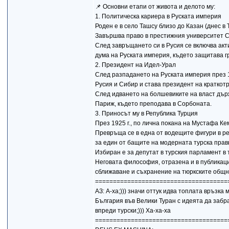
📌 Основни етапи от живота и делото му:
1. Политическа кариера в Руската империя
Роден е в село Ташсу близо до Казан (днес в 
Завършва право в престижния университет С
След завръщането си в Русия се включва актив
дума на Руската империя, където защитава 
2. Президент на Идел-Урал
След разпадането на Руската империя през 
Русия и Сибир и става президент на кратко
След идването на болшевиките на власт дър
Париж, където преподава в Сорбоната.
3. Приносът му в Република Турция
През 1925 г., по лична покана на Мустафа Ке
Превръща се в една от водещите фигури в ре
за един от бащите на модерната турска прав
Избиран е за депутат в турския парламент в
Неговата философия, отразена и в публикаци
сближаване и съхранение на тюркските общно
=====================================
АЗ: А-ха;))) значи оттук идва топлата връзка
България във Велики Туран с идеята да забрав
впреди турски;))) Ха-ха-ха
=====================================