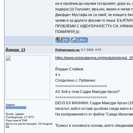
ни е проблем да научим татарският, дори аз, 
педерас;))) Гнусният, мръсен, мазен и лигав 
Джефдет Мустафа не са смей, че езиците били 
чалми и за другите фесове го пиша: БЪЛ
ПРОБЛЕМИ С ИДЕНТИЧНОСТТА СИ, НЯМАМЕ
ПОМИЯРИ!;)))
Йордан_13
Публикувано на:
3.7.2026, 0:57
https://www.voininatangra.org/modules/xcgal...6
Йордан Стайков
4 ч
Споделено с: Публично
=========================
АЗ: Кой е този Садри Максуди Арсал?
=========================
DEUS EX MASHINA: Садри Максуди Арсал (1878
Админ
писател, който оставя дълбока следа както в
Група: админ
На изображението от файла "Саида Мухатмез
Съобщения: 17 873
Участник # 544
Дата на регистрация: 10-August
"Езикът е основната основа, която обединява
06