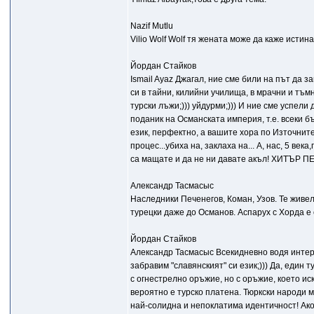
Nazif Mutlu
Vilio Wolf Wolf тя жената може да каже исти
Йордан Стайков
Ismail Ayaz Джагал, ние сме били на път да 
си в тайни, килийни училища, в мрачни и тъмн
турски лъжи;))) уйдурми;))) И ние сме успели
поданик на Османската империя, т.е. всеки б
език, перфектно, а вашите хора по Източните
процес...убиха на, заклаха на... А, нас, 5 век
са мащате и да не ни давате акъл! ХИТЪР П
Александр Тасмасыс
Наследники Печенегов, Коман, Узов. Те жив
турецки даже до Османов. Аспарух с Хорда е
Йордан Стайков
Александр Тасмасыс Всекидневно водя интерн
забравим "славянският" си език;))) Да, един 
с огнестрелно оръжие, но с оръжие, което ис
вероятно е турско платена. Тюркски народи м
най-солидна и непоклатима идентичност! Ако 