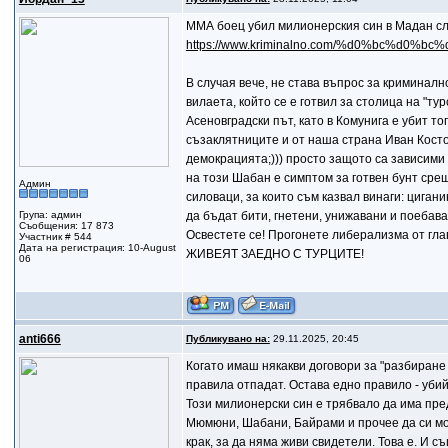
ММА боец убил милионерския син в Мадан сл
https://www.kriminalno.com/%d0%bc%d0%bc
В случая вече, не става въпрос за криминалн
вилаета, който се е готвил за столица на "т
Асеновградски път, като в Комунига е убит т
съзаклятниците и от наша страна Иван Косто
демокрацията;))) просто защото са зависими 
на този Шабан е симптом за готвен бунт срещ
Админ
силоваци, за които съм казвал винаги: цигани
Група: админ
да бъдат бити, гнетени, унижавани и поебава
Съобщения: 17 873
Освестете се! Прогонете либерализма от гл
Участник # 544
Дата на регистрация: 10-August
ЖИВЕЯТ ЗАЕДНО С ТУРЦИТЕ!
06
anti666
Публикувано на:
29.11.2025, 20:45
Когато имаш някакви договори за "разбиране 
правила отпадат. Остава едно правило - убий
Този милионерски син е трябвало да има пред
Мюмюни, Шабани, Байрами и прочее да си мор
крак, за да няма живи свидетели. Това е. И с