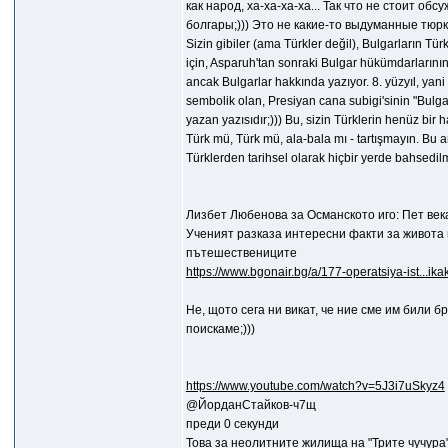
как народ, ха-ха-ха-ха... Так что не стоит обс
болгары;))) Это не какие-то выдуманные тюрки
Sizin gibiler (ama Türkler değil), Bulgarların T
için, Asparuh'tan sonraki Bulgar hükümdarlarının
ancak Bulgarlar hakkında yazıyor. 8. yüzyıl, ya
sembolik olan, Presiyan cana subigi'sinin "Bulgarl
yazan yazısıdır;))) Bu, sizin Türklerin henüz bir 
Türk mü, Türk mü, ala-bala mı - tartışmayın. Bu a
Türklerden tarihsel olarak hiçbir yerde bahsedilm
Лизбет Любенова за Османското иго: Пет век
Ученият разказа интересни факти за живота 
пътешествениците
https://www.bgonair.bg/a/177-operatsiya-ist...ika
Не, щото сега ни викат, че ние сме им били бр
поискаме;)))
https://www.youtube.com/watch?v=5J3i7uSkyz4
@ЙорданСтайков-ч7щ
преди 0 секунди
Това за неолитните жилища на "Трите чучура"