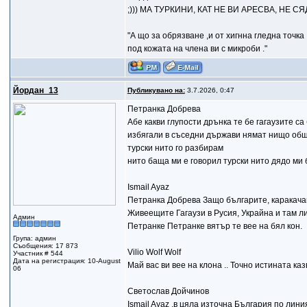
;))) МА ТУРКИНИ, КАТ НЕ ВИ АРЕСВА, НЕ
"А що за обрязване ,и от хигнна гледна точка 
под кожата на члена ви с микроби ."
Йордан_13
Публикувано на:
3.7.2026, 0:47
Петранка Добрева
Абе какви глупости дрънка те бе гагаузите са
избягали в съседни държави нямат нищо общо
турски нито го разбирам
нито баща ми е говорил турски нито дядо ми 
Ismail Ayaz
Петранка Добрева Защо българите, каракачан
Живеещите Гагаузи в Русия, Украйна и там ли
Админ
Петранке Петранке вятър те вее на бял кон.
Група: админ
Съобщения: 17 873
Vilio Wolf Wolf
Участник # 544
Дата на регистрация: 10-August
Май вас ви вее на клона .. Точно истината каз
06
Светослав Дойчинов
Ismail Ayaz ,в цяла източна България по лини