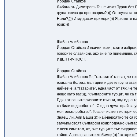
Йордан Стайков
Лѫбомиръ Димитровъ Те не искат Туран без Бъ
група, езика да проговорим?:))) От огузката, 
Нали?;))) И му давам примери;))) Я, земете на
език;)))
Шабан Алибашов
Йордан Стайков И всички тези , които изброи
говорите славянски, ако ви е по приемливо, с
ИДЕНТИЧНОСТ.
Йордан Стайков
Шабан Алибашов Те, "татарите" казват, че тов
езика на Волжка България и двете групи взаи
най-вече, а "татарите", една част от тях, че 
нещо като вас;))), "българските турци", 
Един от вашите рязаните кочани, под една тат
са били под робство" . С една дума, прай са у
монголско робство". Това е чистият историче
Знаеш ли, Али Баши ;))) най-вероятно те са г
загубим своят български език подобно българ
е ясен симптом, че, вие турците със сигурнос
тайно. А, сега, вашите любимци;))) "татарите"