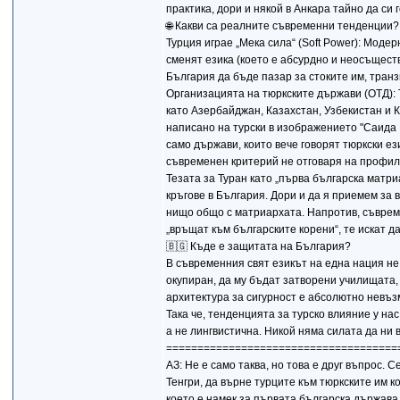
практика, дори и някой в Анкара тайно да си 
🌐 Какви са реалните съвременни тенденции?
Турция играе „Мека сила“ (Soft Power): Моде
сменят езика (което е абсурдно и неосъществ
България да бъде пазар за стоките им, транз
Организацията на тюркските държави (ОТД): 
като Азербайджан, Казахстан, Узбекистан и Ки
написано на турски в изображението "Саида 
само държави, които вече говорят тюркски ез
съвременен критерий не отговаря на профил
Тезата за Туран като „първа българска матр
кръгове в България. Дори и да я приемем за
нищо общо с матриархата. Напротив, съвреме
„връщат към българските корени“, те искат д
🇧🇬 Къде е защитата на България?
В съвременния свят езикът на една нация не 
окупиран, да му бъдат затворени училищата,
архитектура за сигурност е абсолютно невъз
Така че, тенденцията за турско влияние у на
а не лингвистична. Никой няма силата да ни 
=====================================
АЗ: Не е само таква, но това е друг въпрос. 
Тенгри, да върне турците към тюркските им к
което е намек за първата българска държава