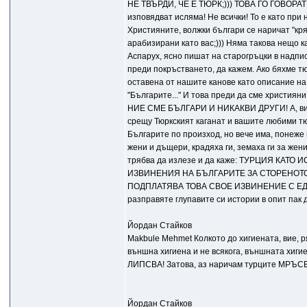
НЕ ТВЪРДИ, ЧЕ Е ТЮРК;))) ТОВА ГО ГОВОРА
изповядват исляма! Не всички! То е като при 
Християните, волжки българи се наричат "кря
арабизирани като вас;))) Няма такова нещо к
Аспарух, ясно пишат на старогръцки в надписи
преди покръстването, да кажем. Ако бяхме тю
оставена от нашите канове като описание на
"Българите..." И това преди да сме христ
НИЕ СМЕ БЪЛГАРИ И НИКАКВИ ДРУГИ! А, вие зн
срещу Тюркският каганат и вашите любими тю
Българите по произход, но вече има, понеже
жени и дъщери, крадяха ги, земаха ги за же
трябва да излезе и да каже: ТУРЦИЯ К
ИЗВИНЕНИЯ НА БЪЛГАРИТЕ ЗА СТОРЕНОТО
ПОДПЛАТЯВА ТОВА СВОЕ ИЗВИНЕНИЕ С ЕДИ КО
разправяте глупавите си истории в опит п
Йордан Стайков
Makbule Mehmet Колкото до хигиената, вие, р
външна хигиена и не всякога, външната х
ЛИПСВА! Затова, аз наричам турците МРЪ
Йордан Стайков