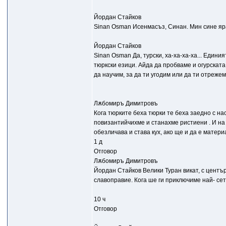
Йордан Стайков
Sinan Osman Исенмасъз, Синан. Мин сине ярат
Йордан Стайков
Sinan Osman Да, турски, ха-ха-ха-ха... Единия
тюркски езици. Айда да пробваме и огурската 
да научим, за да ти угодим или да ти отреже
Лѫбомиръ Димитровъ
Кога тюрките беха тюрки те беха заедно с на
повизантийчихме и станахме ристиени . И на 
обезличава и става кух, ако ще и да е матер
1 д
Отговор
Лѫбомиръ Димитровъ
Йордан Стайков Велики Туран викат, с център 
славоправие. Кога ше ги приключиме най- се
10 ч
Отговор