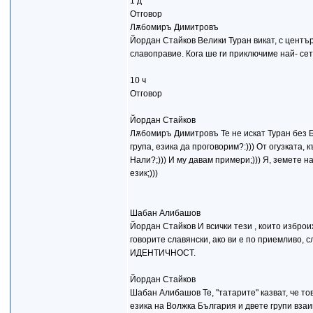
1 д
Отговор
Лѫбомиръ Димитровъ
Йордан Стайков Велики Туран викат, с център 
славоправие. Кога ше ги приключиме най- се
10 ч
Отговор
Йордан Стайков
Лѫбомиръ Димитровъ Те не искат Туран без Бъ
група, езика да проговорим?:))) От огузката, 
Нали?;))) И му давам примери;))) Я, земете на
език;)))
Шабан Алибашов
Йордан Стайков И всички тези , които изброи
говорите славянски, ако ви е по приемливо, с
ИДЕНТИЧНОСТ.
Йордан Стайков
Шабан Алибашов Те, "татарите" казват, че тов
езика на Волжка България и двете групи взаи