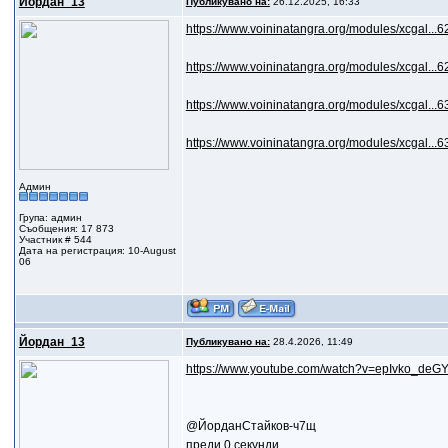
Йордан_13
Публикувано на:
26.12.2025, 16:33
https://www.voininatangra.org/modules/xcgal...6
https://www.voininatangra.org/modules/xcgal...6
https://www.voininatangra.org/modules/xcgal...6
https://www.voininatangra.org/modules/xcgal...6
Админ
Група: админ
Съобщения: 17 873
Участник # 544
Дата на регистрация: 10-August
06
Йордан_13
Публикувано на:
28.4.2026, 11:49
https://www.youtube.com/watch?v=epIvko_deG
@ЙорданСтайков-ч7щ
преди 0 секунди