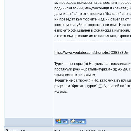
му преведеш примери на въпросният професор к
роднински войни, междуособици и кланета;)))
да махнат "ъ"-то от етнонима "българи" и го 
ни преведат към тюрките и да ни отцепат от 
което сме загубили тюркският си език. И за ц
език като официален в Османската империя, х
с квото съдържание им го напълниш, екрана 
=====================================
https://www.youtube.com/shorts/bsJO3E7z8Uw
Турки — не тюрки;))) Но, услышав восклицан
протянули руки «братьям-туркам» ;))) Ах да, 
языка вместе с исламом.
Турците не са тюрки;))) Но, като чуха възклиц
ръце към "братята турци" ;))) А, славей на "
исляма.