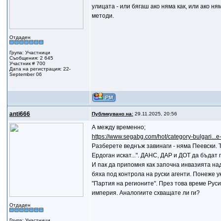
улицата - или бягаш ако няма как, или ако н
методи.
Отдаден
Група: Участници
Съобщения: 2 645
Участник # 700
Дата на регистрация: 22-
September 06
anti666
Публикувано на:
29.11.2025, 20:56
А между временно;
https://www.segabg.com/hot/category-bulgari...e
Разберете веднъж завинаги - няма Пеевски. 
Ердоган искат...". ДАНС, ДАР и ДОТ да бъдат 
И пак да припомня как започна инвазията на
бяха под контрола на руски агенти. Понеже 
"Партия на регионите". През това време Руси
империя. Аналогиите схващате ли ги?
Отдаден
Група: Участници