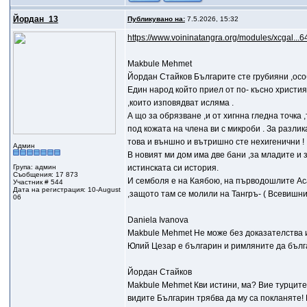
Йордан_13
Публикувано на:
7.5.2026, 15:32
https://www.voininatangra.org/modules/xcgal...6
Makbule Mehmet
Йордан Стайков Българите сте грубияни ,особ
Един народ който приел от по- късно христия
,които изповядват исляма .
А що за обрязване ,и от хигнна гледна точка ,
под кожата на члена ви с микроби . За разлика
това и външно и вътришно сте нехигенични !
Админ
В новият ми дом има две бани ,за младите и з
Група: админ
истинската си история.
Съобщения: 17 873
И семболя е на Каябою, на първодошлите Аса
Участник # 544
Дата на регистрация: 10-August
,защото там се молили на Тангръ- ( Всев
06
Daniela Ivanova
Makbule Mehmet Не може без доказателства и 
Юлий Цезар е българин и римляните да бълга
Йордан Стайков
Makbule Mehmet Кви истини, ма? Вие турците с
видите Българин трябва да му са покланя