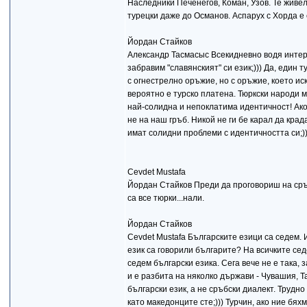
Наследники Печенегов, Коман, Узов. Те жив
турецки даже до Османов. Аспарух с Хорда е
Йордан Стайков
Александр Тасмасыс Всекидневно водя интерн
забравим "славянският" си език;))) Да, един 
с огнестрелно оръжие, но с оръжие, което ис
вероятно е турско платена. Тюркски народи м
най-солидна и непоклатима идентичност! Ако 
не на наш гръб. Никой не ги бе карал да крад
имат солидни проблеми с идентичността си;)
Cevdet Mustafa
Йордан Стайков Преди да проговориш на сръб
са все тюрки...нали.
Йордан Стайков
Cevdet Mustafa Българските езици са седем. И
език са говорили българите? На всичките сед
седем български езика. Сега вече не е така,
и е разбита на няколко държави - Чувашия, Т
български език, а не сръбски диалект. Трудно
като македонците сте;))) Турчин, ако ние бя